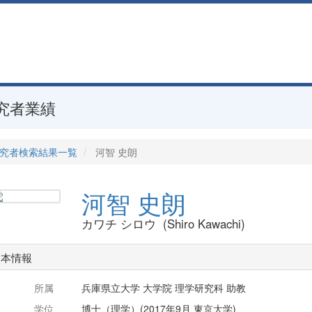
究者業績
究者検索結果一覧
河智 史朗
河智 史朗
カワチ シロウ (Shiro Kawachi)
基本情報
所属
兵庫県立大学 大学院 理学研究科 助教
学位
博士（理学）(2017年9月 東京大学)