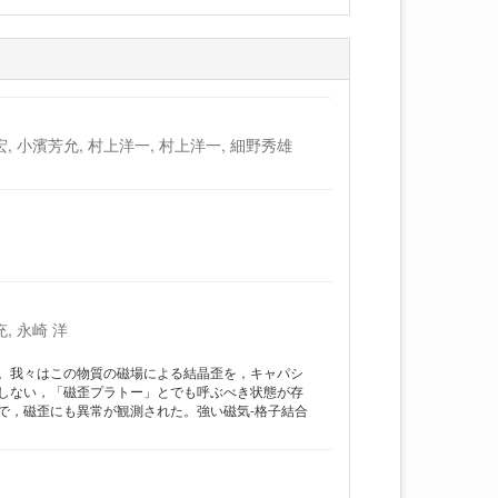
宏, 小濱芳允, 村上洋一, 村上洋一, 細野秀雄
充, 永崎 洋
される。我々はこの物質の磁場による結晶歪を，キャパシ
しない，「磁歪プラトー」とでも呼ぶべき状態が存
で，磁歪にも異常が観測された。強い磁気-格子結合