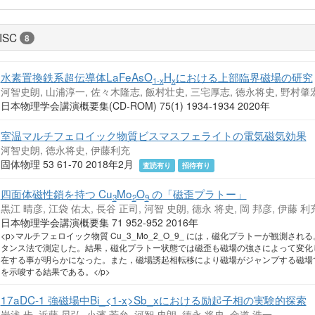
ISC
8
水素置換鉄系超伝導体LaFeAsO
H
における上部臨界磁場の研究
1-x
x
河智史朗, 山浦淳一, 佐々木隆志, 飯村壮史, 三宅厚志, 徳永将史, 野村肇
日本物理学会講演概要集(CD-ROM) 75(1) 1934-1934 2020年
室温マルチフェロイック物質ビスマスフェライトの電気磁気効果
河智史朗, 徳永将史, 伊藤利充
固体物理 53 61-70 2018年2月
査読有り
招待有り
四面体磁性鎖を持つ Cu
Mo
O
の「磁歪プラトー」
3
2
9
黒江 晴彦, 江袋 佑太, 長谷 正司, 河智 史朗, 徳永 将史, 岡 邦彦, 伊藤 利
日本物理学会講演概要集 71 952-952 2016年
<p>マルチフェロイック物質 Cu_3_Mo_2_O_9_ には，磁化プラトーが観測
タンス法で測定した。結果，磁化プラトー状態では磁歪も磁場の強さによって変化
在する事が明らかになった。また，磁場誘起相転移により磁場がジャンプする磁場
を示唆する結果である。</p>
17aDC-1 強磁場中Bi_<1-x>Sb_xにおける励起子相の実験的探索
岩浅 歩, 近藤 晃弘, 小濱 芳允, 河智 史朗, 徳永 将史, 金道 浩一