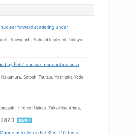
nuclear forward scattering under
aori I Kawaguchi, Satoshi Imaizumi, Takuya
 by Fe57 nuclear resonant inelastic
i Nakamura, Satoshi Tsutsui, Yoshitaka Yoda,
abayashi, Hironori Nakao, Taka-Hisa Arima,
25年12月2日
査読有り
Magnetostriction in β−O2 at 110 Tesla