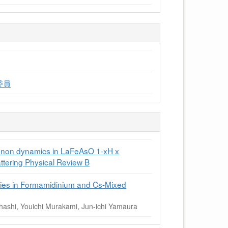
委員
onon dynamics in LaFeAsO 1-xH x
attering Physical Review B
rties in Formamidinium and Cs-Mixed
Ohashi, Youichi Murakami, Jun-ichi Yamaura