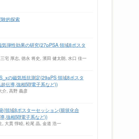
の実験的探索
x)の磁気弾性効果の研究(27pPSA 領域8ポスタ
, 三宅 厚志, 徳永 将史, 濱田 健太朗, 水口 佳一
x>S_xの磁気抵抗測定(29aPS 領域8ポスタ
超伝導,強相関f電子系など))
大介, 高野 義彦
開発(領域8ポスターセッション(籠状化合
,強相関f電子系など))
生, 大貫 惇睦, 松尾 晶, 金道 浩一