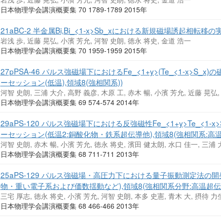
日本物理学会講演概要集 70 1789-1789 2015年
21aBC-2 半金属Bi,Bi_<1-x>Sb_xにおける新規磁場誘起相転移
岩浅 歩, 近藤 晃弘, 小濱 芳允, 河智 史朗, 徳永 将史, 金道 浩一
日本物理学会講演概要集 70 1959-1959 2015年
27pPSA-46 パルス強磁場下におけるFe_<1+y>(Te_<1-x>S_
ーセッション(低温),領域8(強相関系))
河智 史朗, 三浦 大介, 高野 義彦, 木原 工, 赤木 暢, 小濱 芳允, 近藤 晃弘
日本物理学会講演概要集 69 574-574 2014年
29aPS-120 パルス強磁場下における反強磁性Fe_<1+y>Te_<1-
ーセッション(低温2:銅酸化物・鉄系超伝導他),領域8(強相関系:高温
河智 史朗, 赤木 暢, 小濱 芳允, 徳永 将史, 濱田 健太朗, 水口 佳一, 三浦 
日本物理学会講演概要集 68 711-711 2013年
25aPS-129 パルス強磁場・高圧力下における量子振動測定法の
物・重い電子系および価数揺動など),領域8(強相関系分野:高温超伝導
三宅 厚志, 徳永 将史, 小濱 芳允, 河智 史朗, 本多 史憲, 青木 大, 摂待 力
日本物理学会講演概要集 68 466-466 2013年