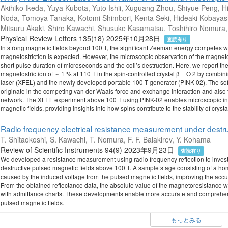
Akihiko Ikeda, Yuya Kubota, Yuto Ishii, Xuguang Zhou, Shiyue Peng, H
Noda, Tomoya Tanaka, Kotomi Shimbori, Kenta Seki, Hideaki Kobayash
Mitsuru Akaki, Shiro Kawachi, Shusuke Kasamatsu, Toshihiro Nomura, 
Physical Review Letters 135(18) 2025年10月28日
査読有り
In strong magnetic fields beyond 100 T, the significant Zeeman energy competes wit
magnetostriction is expected. However, the microscopic observation of the magnet
short pulse duration of microseconds and the coil’s destruction. Here, we report the
magnetostriction of ∼ 1 % at 110 T in the spin-controlled crystal β − O 2 by combinin
laser (XFEL) and the newly developed portable 100 T generator (PINK-02). The sof
originate in the competing van der Waals force and exchange interaction and also the
network. The XFEL experiment above 100 T using PINK-02 enables microscopic inve
magnetic fields, providing insights into how spins contribute to the stability of crysta
Radio frequency electrical resistance measurement under destru
T. Shitaokoshi, S. Kawachi, T. Nomura, F. F. Balakirev, Y. Kohama
Review of Scientific Instruments 94(9) 2023年9月23日
査読有り
We developed a resistance measurement using radio frequency reflection to investig
destructive pulsed magnetic fields above 100 T. A sample stage consisting of a hom
caused by the induced voltage from the pulsed magnetic fields, improving the accu
From the obtained reflectance data, the absolute value of the magnetoresistance 
with admittance charts. These developments enable more accurate and comprehens
pulsed magnetic fields.
もっとみる