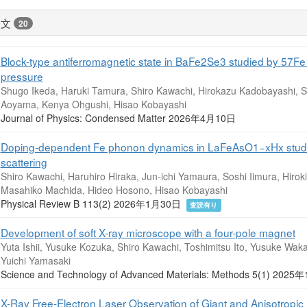
論文
20
Block-type antiferromagnetic state in BaFe2Se3 studied by 57Fe 
pressure
Shugo Ikeda, Haruki Tamura, Shiro Kawachi, Hirokazu Kadobayashi, S
Aoyama, Kenya Ohgushi, Hisao Kobayashi
Journal of Physics: Condensed Matter 2026年4月10日
Doping-dependent Fe phonon dynamics in LaFeAsO1−xHx studied
scattering
Shiro Kawachi, Haruhiro Hiraka, Jun-ichi Yamaura, Soshi Iimura, Hirok
Masahiko Machida, Hideo Hosono, Hisao Kobayashi
Physical Review B 113(2) 2026年1月30日
査読有り
Development of soft X-ray microscope with a four-pole magnet
Yuta Ishii, Yusuke Kozuka, Shiro Kawachi, Toshimitsu Ito, Yusuke Wak
Yuichi Yamasaki
Science and Technology of Advanced Materials: Methods 5(1) 20
X-Ray Free-Electron Laser Observation of Giant and Anisotropic 