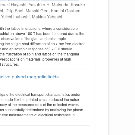
iroaki Hayashi, Yasuhiro H. Matsuda, Kosuke
i, Dilip Bhoi, Masaki Gen, Kamini Gautam,
Yuichi Inubushi, Makina Yabashi
h the lattice interactions, where a considerable
ostriction above 100 T has been hindered due to the
 observation of the giant and anisotropic
g the single-shot diffraction of an x-ray free-electron
t and anisotropic response of β − O 2 should
 frustration of spin and lattice on the triangular
stigations on materials’ properties at high
l structures.
ctive pulsed magnetic fields
ate the electrical transport characteristics under
emade flexible printed circuit reduced the noise
racy of the measurements of the reflected waves.
was successfully determined by analyzing the phase
ive measurements of electrical resistance in