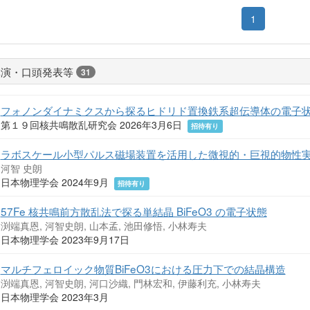
1
講演・口頭発表等
31
フォノンダイナミクスから探るヒドリド置換鉄系超伝導体の電子
第１９回核共鳴散乱研究会 2026年3月6日
招待有り
ラボスケール小型パルス磁場装置を活用した微視的・巨視的物性
河智 史朗
日本物理学会 2024年9月
招待有り
57Fe 核共鳴前方散乱法で探る単結晶 BiFeO3 の電子状態
渕端真恩, 河智史朗, 山本孟, 池田修悟, 小林寿夫
日本物理学会 2023年9月17日
マルチフェロイック物質BiFeO3における圧力下での結晶構造
渕端真恩, 河智史朗, 河口沙織, 門林宏和, 伊藤利充, 小林寿夫
日本物理学会 2023年3月