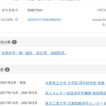
研究者番号
60827541
ORCI
J-GLOBAL ID
202301013542866341
researc
会
研究分野
1
自然科学一般 / 磁性、超伝導、強相関系 /
経歴
3
2021年4月 - 現在
兵庫県立大学 大学院 理学研究科 助教
2017年10月 - 2021年3月
高エネルギー加速器研究機構 物質構造
2017年10月 - 2021年3月
東京工業大学 元素戦略研究センター 