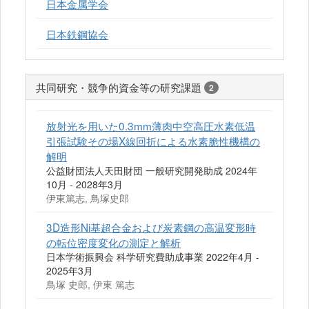
日本金属学会
日本鉄鋼協会
共同研究・競争的資金等の研究課題
2
放射光を用いた0.3mm薄肉中空高圧水素低温
引張試験その場X線回折による水素脆性機構の
解明
公益財団法人天田財団 一般研究開発助成 2024年
10月 - 2028年3月
伊東篤志, 鳥塚史郎
3D造形Ni基超合金および炭素鋼の高温変形時
の転位密度変化の測定と解析
日本学術振興会 科学研究費助成事業 2022年4月 -
2025年3月
鳥塚 史郎, 伊東 篤志