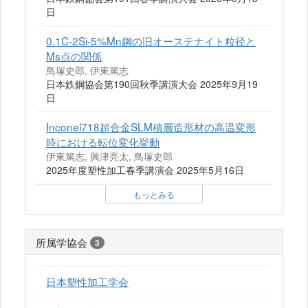
日
0.1C-2Si-5%Mn鋼の旧オーステナイト粒径と
Ms点の関係
鳥塚史郎, 伊東篤志
日本鉄鋼協会第190回秋季講演大会 2025年9月19
日
Inconel718超合金SLM積層造形材の高温変形
時における転位変化挙動
伊東篤志, 興津亮太, 鳥塚史郎
2025年度塑性加工春季講演会 2025年5月16日
もっとみる
所属学協会
3
日本塑性加工学会