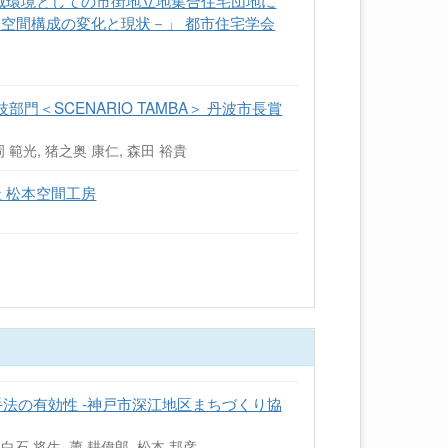
地域環境としての市街地立地集合住宅団地に
空間構成の変化と現状－」 都市住宅学会
＜SCENARIO TAMBA＞ 丹波市長賞
豊岡 範光, 猪之奥 康仁, 森田 裕貴
 松本空間工房
法の有効性 ‐神戸市深江地区まちづくり協
, 白石 将生, 蕭 耕偉郎, 松本 邦彦