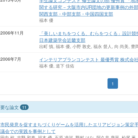
学生論文コンテスト 修士論文の部 優秀賞 「
関する研究－大阪市内UR団地の更新事例の外部
関西支部・中部支部・中国四国支部
福本 優
2006年11月
「美しいまちをつくる、むらをつくる」設計競技部門
日本建築学会近畿支部
出町 慎, 福本 優, 小野 敦史, 福永 督人, 向 尚美, 
2006年7月
インテリアプランコンテスト 最優秀賞 株式会社
福本 優, 道下 佳佑
1
主要な論文
11
市民発意を促すまちづくりゲームを活用したエリアビジョン策定手
議会での実践を事例として
田中 椋, 吉野 和泰, 福本 優, 石原 凌河, 野村 はな, 阿久井 康平, 松尾 薫