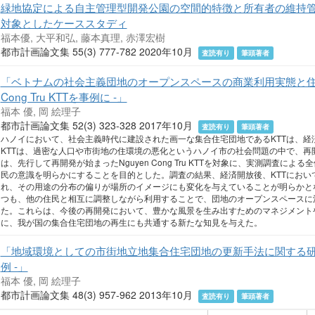
緑地協定による自主管理型開発公園の空間的特徴と所有者の維持
対象としたケーススタディ
福本優, 大平和弘, 藤本真理, 赤澤宏樹
都市計画論文集 55(3) 777-782 2020年10月
査読有り
筆頭著者
「ベトナムの社会主義団地のオープンスペースの商業利用実態と住民意
Cong Tru KTTを事例に -」
福本 優, 岡 絵理子
都市計画論文集 52(3) 323-328 2017年10月
査読有り
筆頭著者
ハノイにおいて、社会主義時代に建設された画一な集合住宅団地であるKTTは、経
KTTは、過密な人口や市街地の住環境の悪化というハノイ市の社会問題の中で、再
は、先行して再開発が始まったNguyen Cong Tru KTTを対象に、実測調査
民の意識を明らかにすることを目的とした。調査の結果、経済開放後、KTTにおい
れ、その用途の分布の偏りが場所のイメージにも変化を与えていることが明らかと
つも、他の住民と相互に調整しながら利用することで、団地のオープンスペースに
た。これらは、今後の再開発において、豊かな風景を生み出すためのマネジメント
に、我が国の集合住宅団地の再生にも共通する新たな知見を与えた。
「地域環境としての市街地立地集合住宅団地の更新手法に関する研究
例 -」
福本 優, 岡 絵理子
都市計画論文集 48(3) 957-962 2013年10月
査読有り
筆頭著者