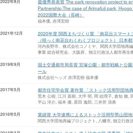
2022年8月
最優秀発表賞 The park renovation project to enc
Partnership:The case of Arimafuji park, Hyogo 
2022国際大会（長崎）
福本優, 赤澤宏樹
2021年12月
2020年度 関西まちづくり賞 「南花台スマー
（咲っく南花台わくわくプロジェクト） 日本
河内長野市、株式会社コノミヤ、関西大学団地再編
事業 総合研究会、大阪府、独立行政法人都市再生
2019年9月
国土交通都市局長賞 宮塚公園・都市戦略と公園
ール
株式会社ヘッズ 赤澤宏樹 福本優
2017年5月
都市住宅学会賞 著作賞 「ストック活用型団地
荒木 公樹, 江川 直樹, 大坪 明, 岡 絵理子, 倉知 徹,
平山 洋介, 福本 優, 星田 逸郎, 三井所 清典
2016年5月
業績賞 大学連携によるストック活用型男山団地
関西大学団地再編プロジェクト, 八幡市, 独立行政
2013年3月