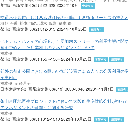
都市計画論文集 60(3) 822-829 2025年10月
査読有り
交通不便地域における地域住民の互助による輸送サービスの導入
槌野 円香, 松本 邦彦, 澤木 昌典, 福本 優
都市計画論文集 59(2) 312-319 2024年10月25日
査読有り
ベトナム・ハノイの市場化した団地内ストリートの利用実態に関す
舗を中心とした商業利用のマネジメントについて
福本優
都市計画論文集 59(3) 1557-1564 2024年10月25日
査読有り
筆頭著者
郊外の都市公園における賑わい施設設置による人々の公園利用の変
を事例に
福本優, 岡絵理子
日本建築学会計画系論文集 88(813) 3039-3048 2023年11月1日
査読有
茶山台団地再生プロジェクトにおいて大阪府住宅供給公社が担った
アマネジメントの可能性に関する研究
福本優
都市計画論文集 58(3) 1312-1319 2023年10月25日
査読有り
筆頭著者