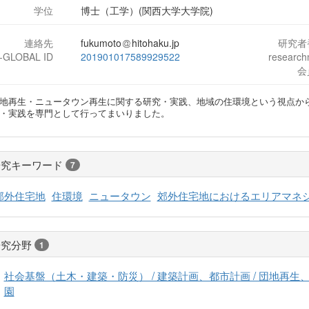
学位
博士（工学）(関西大学大学院)
連絡先
fukumoto
hitohaku.jp
研究者
J-GLOBAL ID
201901017589929522
researc
会
地再生・ニュータウン再生に関する研究・実践、地域の住環境という視点か
・実践を専門として行ってまいりました。
研究キーワード
7
郊外住宅地
住環境
ニュータウン
郊外住宅地におけるエリアマネ
研究分野
1
社会基盤（土木・建築・防災） / 建築計画、都市計画 / 団地再
園