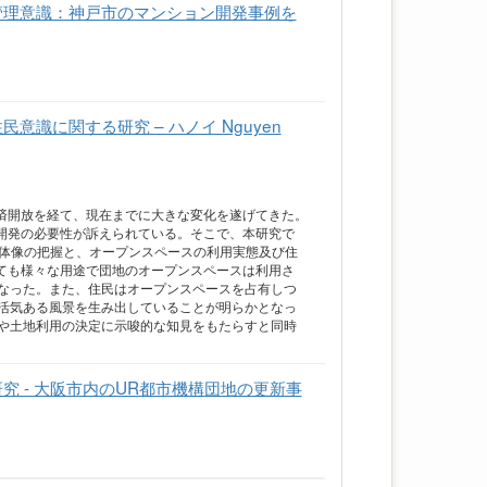
管理意識：神戸市のマンション開発事例を
識に関する研究 – ハノイ Nguyen
済開放を経て、現在までに大きな変化を遂げてきた。
開発の必要性が訴えられている。そこで、本研究で
による全体像の把握と、オープンスペースの利用実態及び住
ても様々な用途で団地のオープンスペースは利用さ
なった。また、住民はオープンスペースを占有しつ
活気ある風景を生み出していることが明らかとなっ
や土地利用の決定に示唆的な知見をもたらすと同時
 - 大阪市内のUR都市機構団地の更新事