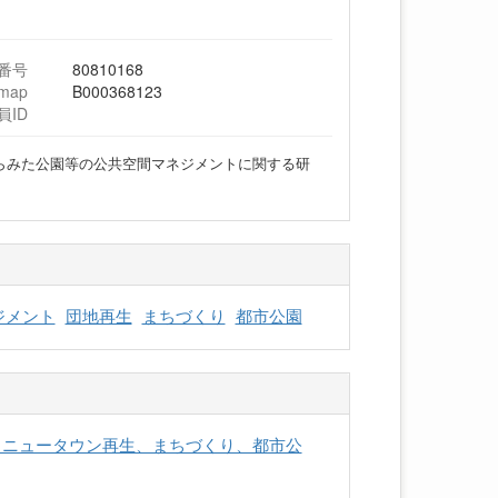
番号
80810168
hmap
B000368123
員ID
らみた公園等の公共空間マネジメントに関する研
ジメント
団地再生
まちづくり
都市公園
生、ニュータウン再生、まちづくり、都市公