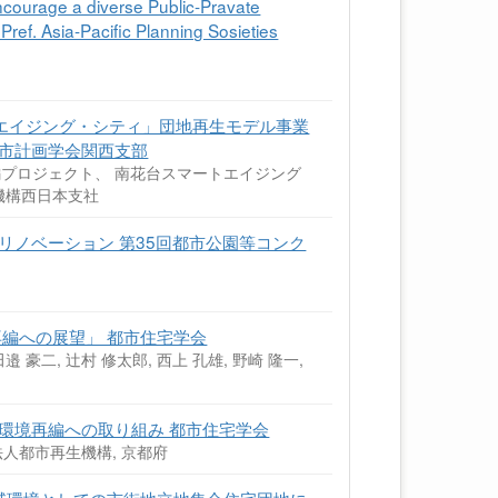
ourage a diverse Public-Pravate
Pref. Asia-Pacific Planning Sosieties
トエイジング・シティ」団地再生モデル事業
都市計画学会関西支部
プロジェクト、 南花台スマートエイジング
機構西日本支社
リノベーション 第35回都市公園等コンク
再編への展望」 都市住宅学会
 田邉 豪二, 辻村 修太郎, 西上 孔雄, 野崎 隆一,
環境再編への取り組み 都市住宅学会
法人都市再生機構, 京都府