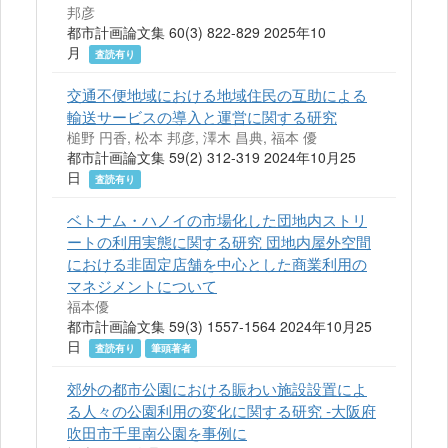
邦彦
都市計画論文集 60(3) 822-829 2025年10
月
査読有り
交通不便地域における地域住民の互助による
輸送サービスの導入と運営に関する研究
槌野 円香, 松本 邦彦, 澤木 昌典, 福本 優
都市計画論文集 59(2) 312-319 2024年10月25
日
査読有り
ベトナム・ハノイの市場化した団地内ストリ
ートの利用実態に関する研究 団地内屋外空間
における非固定店舗を中心とした商業利用の
マネジメントについて
福本優
都市計画論文集 59(3) 1557-1564 2024年10月25
日
査読有り
筆頭著者
郊外の都市公園における賑わい施設設置によ
る人々の公園利用の変化に関する研究 ‐大阪府
吹田市千里南公園を事例に