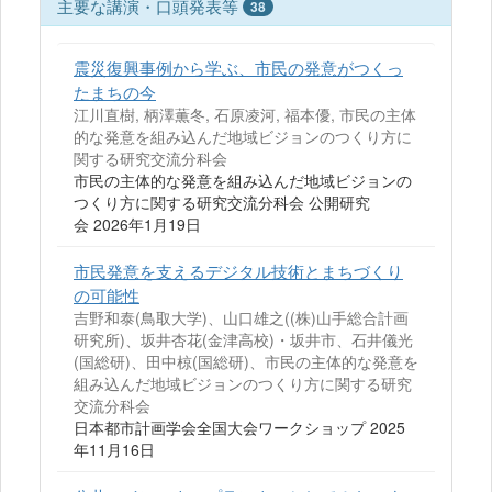
主要な講演・口頭発表等
38
震災復興事例から学ぶ、市民の発意がつくっ
たまちの今
江川直樹, 柄澤薫冬, 石原凌河, 福本優, 市民の主体
的な発意を組み込んだ地域ビジョンのつくり方に
関する研究交流分科会
市民の主体的な発意を組み込んだ地域ビジョンの
つくり方に関する研究交流分科会 公開研究
会 2026年1月19日
市民発意を支えるデジタル技術とまちづくり
の可能性
吉野和泰(⿃取⼤学)、⼭⼝雄之((株)⼭⼿総合計画
研究所)、坂井杏花(⾦津⾼校)・坂井市、⽯井儀光
(国総研)、⽥中椋(国総研)、市民の主体的な発意を
組み込んだ地域ビジョンのつくり方に関する研究
交流分科会
日本都市計画学会全国大会ワークショップ 2025
年11月16日