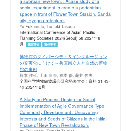
a subrban new town. : Acase study of a
social experiment to create a pedestrian
space in front of Flower Town Stasion, Sanda
city, Hyogo prefecture.
Yu Fukumoto, Tomoki Takada
International Conference of Asian-Pacific
Planning Societies 2024(Seoul) 58 2024年8
月
筆頭著者
責任著者
博物館のダイバーシティ＆インクルージョン
の充実化に向けて～兵庫県立人と自然の博物
館の事例
橋本 佳延, 山田 量崇, 福本 優, 藤井 俊夫
全国科学博物館協議会研究発表大会 : 資料 31 43-
49 2024年2月
A Study on Process Design for Social
Implementation of Agile Governance Type
Community Development : Uncovering
Interests and Seeds of Citizens in the Initial
Phase of New Town Revitalization.