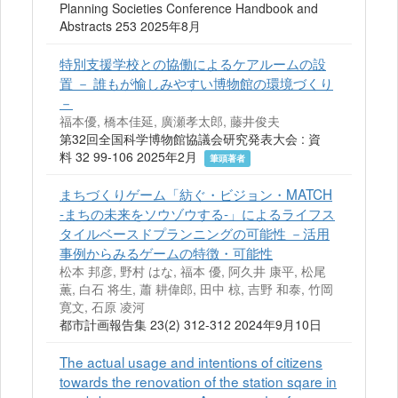
Planning Societies Conference Handbook and
Abstracts 253 2025年8月
特別支援学校との協働によるケアルームの設
置 － 誰もが愉しみやすい博物館の環境づくり
－
福本優, 橋本佳延, 廣瀬孝太郎, 藤井俊夫
第32回全国科学博物館協議会研究発表大会 : 資
料 32 99-106 2025年2月
筆頭著者
まちづくりゲーム「紡ぐ・ビジョン・MATCH
-まちの未来をソウゾウする-」によるライフス
タイルベースドプランニングの可能性 －活用
事例からみるゲームの特徴・可能性
松本 邦彦, 野村 はな, 福本 優, 阿久井 康平, 松尾
薫, 白石 将生, 蕭 耕偉郎, 田中 椋, 吉野 和泰, 竹岡
寛文, 石原 凌河
都市計画報告集 23(2) 312-312 2024年9月10日
The actual usage and intentions of citizens
towards the renovation of the station sqare in