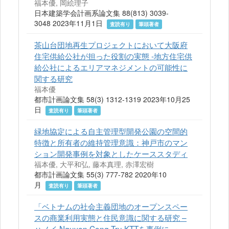
福本優, 岡絵理子
日本建築学会計画系論文集 88(813) 3039-
3048 2023年11月1日
査読有り
筆頭著者
茶山台団地再生プロジェクトにおいて大阪府
住宅供給公社が担った役割の実態 ‐地方住宅供
給公社によるエリアマネジメントの可能性に
関する研究
福本優
都市計画論文集 58(3) 1312-1319 2023年10月25
日
査読有り
筆頭著者
緑地協定による自主管理型開発公園の空間的
特徴と所有者の維持管理意識：神戸市のマン
ション開発事例を対象としたケーススタディ
福本優, 大平和弘, 藤本真理, 赤澤宏樹
都市計画論文集 55(3) 777-782 2020年10
月
査読有り
筆頭著者
「ベトナムの社会主義団地のオープンスペー
スの商業利用実態と住民意識に関する研究 –
ハノイ Nguyen Cong Tru KTTを事例に -」