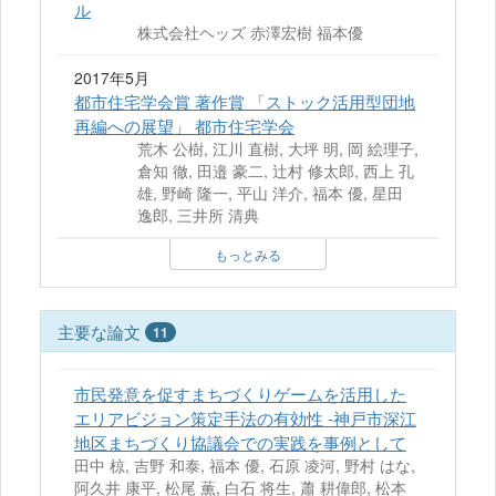
ル
株式会社ヘッズ 赤澤宏樹 福本優
2017年5月
都市住宅学会賞 著作賞 「ストック活用型団地
再編への展望」 都市住宅学会
荒木 公樹, 江川 直樹, 大坪 明, 岡 絵理子,
倉知 徹, 田邉 豪二, 辻村 修太郎, 西上 孔
雄, 野崎 隆一, 平山 洋介, 福本 優, 星田
逸郎, 三井所 清典
もっとみる
主要な論文
11
市民発意を促すまちづくりゲームを活用した
エリアビジョン策定手法の有効性 ‐神戸市深江
地区まちづくり協議会での実践を事例として
田中 椋, 吉野 和泰, 福本 優, 石原 凌河, 野村 はな,
阿久井 康平, 松尾 薫, 白石 将生, 蕭 耕偉郎, 松本