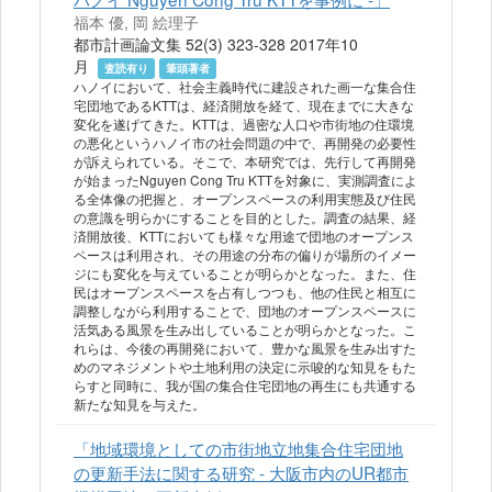
福本 優, 岡 絵理子
都市計画論文集 52(3) 323-328 2017年10
月
査読有り
筆頭著者
ハノイにおいて、社会主義時代に建設された画一な集合住
宅団地であるKTTは、経済開放を経て、現在までに大きな
変化を遂げてきた。KTTは、過密な人口や市街地の住環境
の悪化というハノイ市の社会問題の中で、再開発の必要性
が訴えられている。そこで、本研究では、先行して再開発
が始まったNguyen Cong Tru KTTを対象に、実測調査によ
る全体像の把握と、オープンスペースの利用実態及び住民
の意識を明らかにすることを目的とした。調査の結果、経
済開放後、KTTにおいても様々な用途で団地のオープンス
ペースは利用され、その用途の分布の偏りが場所のイメー
ジにも変化を与えていることが明らかとなった。また、住
民はオープンスペースを占有しつつも、他の住民と相互に
調整しながら利用することで、団地のオープンスペースに
活気ある風景を生み出していることが明らかとなった。こ
れらは、今後の再開発において、豊かな風景を生み出すた
めのマネジメントや土地利用の決定に示唆的な知見をもた
らすと同時に、我が国の集合住宅団地の再生にも共通する
新たな知見を与えた。
「地域環境としての市街地立地集合住宅団地
の更新手法に関する研究 - 大阪市内のUR都市