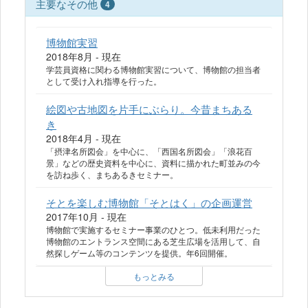
主要なその他
4
博物館実習
2018年8月 - 現在
学芸員資格に関わる博物館実習について、博物館の担当者
として受け入れ指導を行った。
絵図や古地図を片手にぶらり。今昔まちある
き
2018年4月 - 現在
「摂津名所図会」を中心に、「西国名所図会」「浪花百
景」などの歴史資料を中心に、資料に描かれた町並みの今
を訪ね歩く、まちあるきセミナー。
そとを楽しむ博物館「そとはく」の企画運営
2017年10月 - 現在
博物館で実施するセミナー事業のひとつ。低未利用だった
博物館のエントランス空間にある芝生広場を活用して、自
然探しゲーム等のコンテンツを提供。年6回開催。
もっとみる