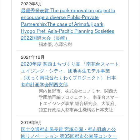
2022年8月
最優秀発表賞 The park renovation project to
encourage a diverse Public-Pravate
Partnership:The case of Arimafuji park,
Hyogo Pref. Asia-Pacific Planning Sosieties
2022国際大会（長崎）
福本優, 赤澤宏樹
2021年12月
2020年度 関西まちづくり賞 「南花台スマート
エイジング・シティ」団地再生モデル事業
（咲っく南花台わくわくプロジェクト） 日本
都市計画学会関西支部
河内長野市、株式会社コノミヤ、関西大
学団地再編プロジェクト、 南花台スマー
トエイジング事業 総合研究会、大阪府、
独立行政法人都市再生機構西日本支社
2019年9月
国土交通都市局長賞 宮塚公園・都市戦略と公
園リノベーション 第35回都市公園等コンクー