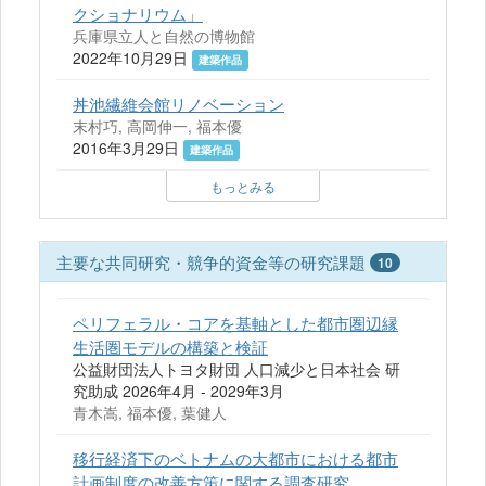
クショナリウム」
兵庫県立人と自然の博物館
2022年10月29日
建築作品
丼池繊維会館リノベーション
末村巧, 高岡伸一, 福本優
2016年3月29日
建築作品
もっとみる
主要な共同研究・競争的資金等の研究課題
10
ペリフェラル・コアを基軸とした都市圏辺縁
生活圏モデルの構築と検証
公益財団法人トヨタ財団 人口減少と日本社会 研
究助成 2026年4月 - 2029年3月
青木嵩, 福本優, 葉健人
移行経済下のベトナムの大都市における都市
計画制度の改善方策に関する調査研究