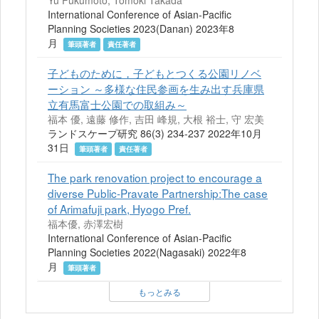
Yu Fukumoto, Tomoki Takada
International Conference of Asian-Pacific
Planning Societies 2023(Danan) 2023年8
月
筆頭著者
責任著者
子どものために，子どもとつくる公園リノベ
ーション ～多様な住民参画を生み出す兵庫県
立有馬富士公園での取組み～
福本 優, 遠藤 修作, 吉田 峰規, 大根 裕士, 守 宏美
ランドスケープ研究 86(3) 234-237 2022年10月
31日
筆頭著者
責任著者
The park renovation project to encourage a
diverse Public-Pravate Partnership:The case
of Arimafuji park, Hyogo Pref.
福本優, 赤澤宏樹
International Conference of Asian-Pacific
Planning Societies 2022(Nagasaki) 2022年8
月
筆頭著者
もっとみる