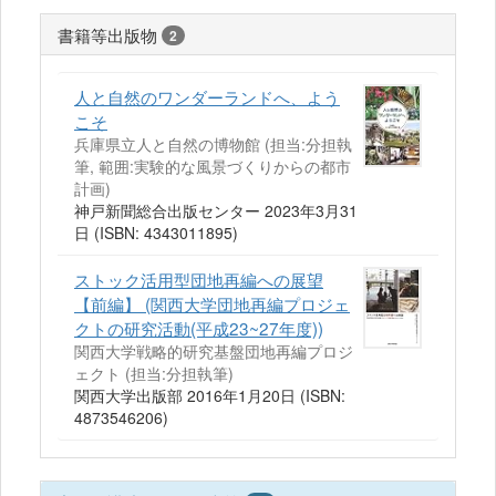
書籍等出版物
2
人と自然のワンダーランドへ、よう
こそ
兵庫県立人と自然の博物館 (担当:分担執
筆, 範囲:実験的な風景づくりからの都市
計画)
神戸新聞総合出版センター 2023年3月31
日 (ISBN: 4343011895)
ストック活用型団地再編への展望
【前編】 (関西大学団地再編プロジェ
クトの研究活動(平成23~27年度))
関西大学戦略的研究基盤団地再編プロジ
ェクト (担当:分担執筆)
関西大学出版部 2016年1月20日 (ISBN:
4873546206)