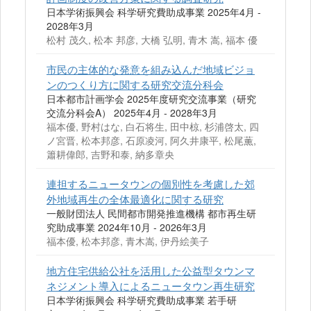
日本学術振興会 科学研究費助成事業 2025年4月 -
2028年3月
松村 茂久, 松本 邦彦, 大橋 弘明, 青木 嵩, 福本 優
市民の主体的な発意を組み込んだ地域ビジョ
ンのつくり方に関する研究交流分科会
日本都市計画学会 2025年度研究交流事業（研究
交流分科会A） 2025年4月 - 2028年3月
福本優, 野村はな, 白石将生, 田中椋, 杉浦啓太, 四
ノ宮晋, 松本邦彦, 石原凌河, 阿久井康平, 松尾薫,
簫耕偉郎, 吉野和泰, 納多章央
連担するニュータウンの個別性を考慮した郊
外地域再生の全体最適化に関する研究
一般財団法人 民間都市開発推進機構 都市再生研
究助成事業 2024年10月 - 2026年3月
福本優, 松本邦彦, 青木嵩, 伊丹絵美子
地方住宅供給公社を活用した公益型タウンマ
ネジメント導入によるニュータウン再生研究
日本学術振興会 科学研究費助成事業 若手研