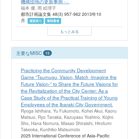
機構団地の更新事例 -」
福本 優, 岡 絵理子
都市計画論文集 48(3) 957-962 2013年10
月
査読有り
筆頭著者
もっとみる
主要なMISC
15
Practicing the Community Development
Game “Tsumugu, Vision, Match -Imagine the
Future Vision-” to Share the Future Visions for
the Revitalization of the City Center: As a
Case Study of the Practical Training of Young
Employees of the Ibaraki City Government.
Ryoga Ishihara, Yu Fukumoto, Kohei Akui, Kaoru
Matsuo, Ryo Tanaka, Kazuyasu Yoshino, Kojiro
Sho, Hana Nomura, Masao Shiraishi, Hirofumi
Takeoka, Kunihiko Matsumoto
2025 International Conference of Asia-Pacific