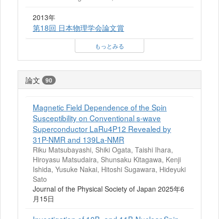
2013年
第18回 日本物理学会論文賞
もっとみる
論文
90
Magnetic Field Dependence of the Spin
Susceptibility on Conventional s-wave
Superconductor LaRu4P12 Revealed by
31P-NMR and 139La-NMR
Riku Matsubayashi, Shiki Ogata, Taishi Ihara,
Hiroyasu Matsudaira, Shunsaku Kitagawa, Kenji
Ishida, Yusuke Nakai, Hitoshi Sugawara, Hideyuki
Sato
Journal of the Physical Society of Japan 2025年6
月15日
Investigation of 10B- and 11B-Nuclear Spin-