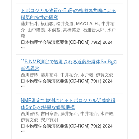
トポロジカル物質α-EuP
の核磁気共鳴による
3
磁気的特性の研究
藤井拓斗, 横山駿, 松井亮道, MAYO A. H., 中井祐
介, 山中隆義, 木俣基, 高橋英史, 石渡晋太郎, 水戸
毅
日本物理学会講演概要集(CD-ROM) 79(2) 2024
年
11
B-NMR測定で観測される近藤絶縁体SmB
の
6
低温異常
西川智稀, 藤井拓斗, 中井祐介, 水戸毅, 伊賀文俊
日本物理学会講演概要集(CD-ROM) 79(1) 2024
年
NMR測定で観測されるトポロジカル近藤絶縁
体SmB
の特異な緩和機構
6
西川智稀, 吉田章吾, 藤井拓斗, 中井祐介, 水戸毅,
伊賀文俊, 宍戸寛明
日本物理学会講演概要集(CD-ROM) 79(2) 2024
年