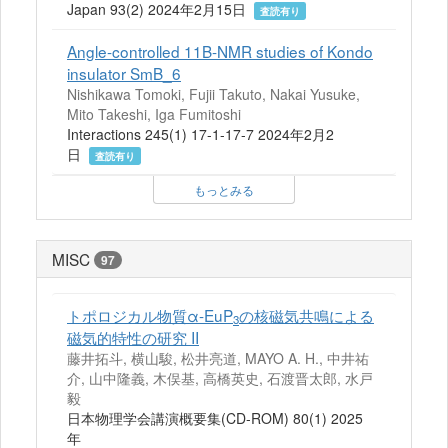
Japan 93(2) 2024年2月15日
査読有り
Angle-controlled 11B-NMR studies of Kondo
insulator SmB_6
Nishikawa Tomoki, Fujii Takuto, Nakai Yusuke,
Mito Takeshi, Iga Fumitoshi
Interactions 245(1) 17-1-17-7 2024年2月2
日
査読有り
もっとみる
MISC
97
トポロジカル物質α-EuP
の核磁気共鳴による
3
磁気的特性の研究 II
藤井拓斗, 横山駿, 松井亮道, MAYO A. H., 中井祐
介, 山中隆義, 木俣基, 高橋英史, 石渡晋太郎, 水戸
毅
日本物理学会講演概要集(CD-ROM) 80(1) 2025
年