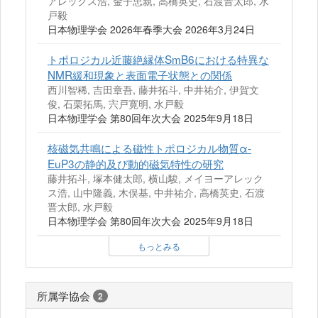
アレックス浩, 金子忠親, 高橋英史, 石渡晋太郎, 水
戸毅
日本物理学会 2026年春季大会 2026年3月24日
トポロジカル近藤絶縁体SmB6における特異な
NMR緩和現象と表面電子状態との関係
西川智稀, 吉田章吾, 藤井拓斗, 中井祐介, 伊賀文
俊, 石栗拓馬, 宍戸寛明, 水戸毅
日本物理学会 第80回年次大会 2025年9月18日
核磁気共鳴による磁性トポロジカル物質α-
EuP3の静的及び動的磁気特性の研究
藤井拓斗, 塚本健太郎, 横山駿, メイヨーアレック
ス浩, 山中隆義, 木俣基, 中井祐介, 高橋英史, 石渡
晋太郎, 水戸毅
日本物理学会 第80回年次大会 2025年9月18日
もっとみる
所属学協会
2