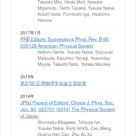
Takeshi Mito, Hiroki Mori, Keisuke
Miyamoto, Taichi Tanaka, Yusuke Nakai,
Koichi Ueda, Fumitoshi Iga, Hisatomo
Harima
2017年1月
PRB Editors’ Suggestions Phys. Rev. B 95,
035128 American Physical Society
Noboru Serita, Yusuke Nakai, Kazuyuki
Matsuda, Kazuhiro Yanagi, Yasumitsu
Miyata, Takeshi Saito, Yutaka Maniwa
2015年
第37回 応用物理学会論文奨励賞
2014年
JPSJ Papers of Editors' Choice J. Phys. Soc.
Jpn. 83, 023707 (2014) The Physical Society
of Japan
Shunsaku Kitagawa, Tetsuya Iye,
Yusuke Nakai, Kenji Ishida, Cao Wang,
Guang-Han Cao, Zhu-An Xu