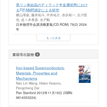
黒リン単結晶のディラック半金属状態におけ
31
る
P-NMR測定による研究
横山瑛俊, 藤井拓斗, 中井祐介, 赤浜裕一, 古川哲
也, 佐々木孝彦, 水戸毅
日本物理学会講演概要集(CD-ROM) 79(2) 2024
年
もっとみる
書籍等出版物
1
Iron-based Superconductors:
Materials, Properties and
Mechanisms
Nan Lin Wang, Hideo Hosono,
Pengcheng Dai
Pan Stanford 2012年11月19日 (ISBN:
9814303224)