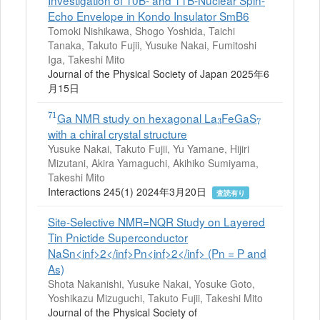
Echo Envelope in Kondo Insulator SmB6
Tomoki Nishikawa, Shogo Yoshida, Taichi
Tanaka, Takuto Fujii, Yusuke Nakai, Fumitoshi
Iga, Takeshi Mito
Journal of the Physical Society of Japan 2025年6
月15日
71
3
7
Ga NMR study on hexagonal La
FeGaS
with a chiral crystal structure
Yusuke Nakai, Takuto Fujii, Yu Yamane, Hijiri
Mizutani, Akira Yamaguchi, Akihiko Sumiyama,
Takeshi Mito
Interactions 245(1) 2024年3月20日
査読有り
Site-Selective NMR=NQR Study on Layered
Tin Pnictide Superconductor
NaSn<inf>2</inf>Pn<inf>2</inf> (Pn = P and
As)
Shota Nakanishi, Yusuke Nakai, Yosuke Goto,
Yoshikazu Mizuguchi, Takuto Fujii, Takeshi Mito
Journal of the Physical Society of