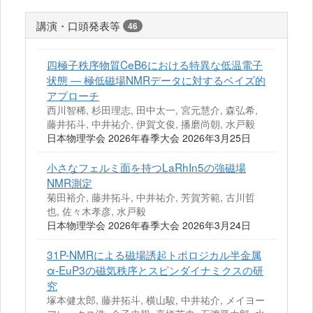
講演・口頭発表等
46
四極子秩序物質CeB6における特異な低温電子
状態 ― 極低磁場NMRデータに対するベイズ的
アプローチ
西川智稀, 杉田理志, 田中太一, 宮元慧介, 森弘希,
藤井拓斗, 中井祐介, 伊賀文俊, 播磨尚朝, 水戸毅
日本物理学会 2026年春季大会 2026年3月25日
小さなフェルミ面を持つLaRhIn5の強磁場
NMR測定
菊田裕介, 藤井拓斗, 中井祐介, 芳賀芳範, 古川哲
也, 佐々木孝彦, 水戸毅
日本物理学会 2026年春季大会 2026年3月24日
31P-NMRによる磁場誘起トポロジカル半金属
α-EuP3の磁気秩序とスピンダイナミクスの研
究
塚本健太郎, 藤井拓斗, 横山駿, 中井祐介, メイヨー