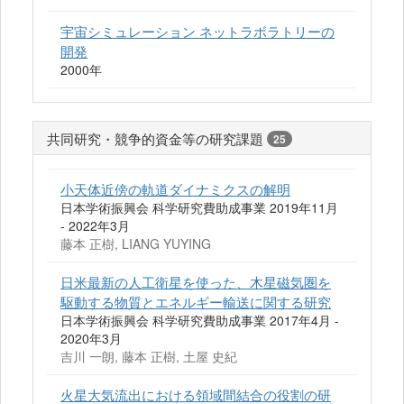
宇宙シミュレーション ネットラボラトリーの
開発
2000年
共同研究・競争的資金等の研究課題
25
小天体近傍の軌道ダイナミクスの解明
日本学術振興会 科学研究費助成事業 2019年11月
- 2022年3月
藤本 正樹, LIANG YUYING
日米最新の人工衛星を使った、木星磁気圏を
駆動する物質とエネルギー輸送に関する研究
日本学術振興会 科学研究費助成事業 2017年4月 -
2020年3月
吉川 一朗, 藤本 正樹, 土屋 史紀
火星大気流出における領域間結合の役割の研