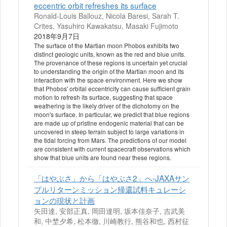
eccentric orbit refreshes its surface
Ronald-Louis Ballouz, Nicola Baresi, Sarah T.
Crites, Yasuhiro Kawakatsu, Masaki Fujimoto
2018年9月7日
The surface of the Martian moon Phobos exhibits two
distinct geologic units, known as the red and blue units.
The provenance of these regions is uncertain yet crucial
to understanding the origin of the Martian moon and its
interaction with the space environment. Here we show
that Phobos' orbital eccentricity can cause sufficient grain
motion to refresh its surface, suggesting that space
weathering is the likely driver of the dichotomy on the
moon's surface. In particular, we predict that blue regions
are made up of pristine endogenic material that can be
uncovered in steep terrain subject to large variations in
the tidal forcing from Mars. The predictions of our model
are consistent with current spacecraft observations which
show that blue units are found near these regions.
「はやぶさ」から「はやぶさ2」へ-JAXAサン
プルリターンミッション帰還試料キュレーシ
ョンの現状と計画
矢田達, 安部正真, 岡田達明, 坂本佳奈子, 吉武美
和, 中埜夕希, 松本徹, 川崎教行, 熊谷和也, 西村征