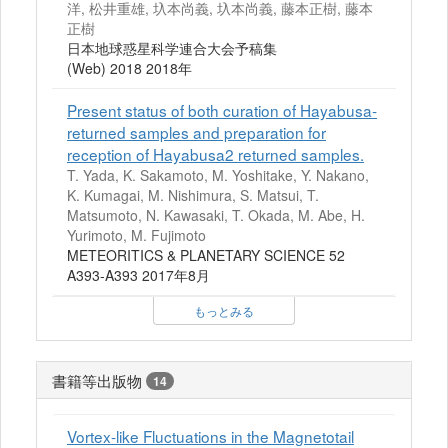
洋, 松井重雄, 圦本尚義, 圦本尚義, 藤本正樹, 藤本
正樹
日本地球惑星科学連合大会予稿集
(Web) 2018 2018年
Present status of both curation of Hayabusa-
returned samples and preparation for
reception of Hayabusa2 returned samples.
T. Yada, K. Sakamoto, M. Yoshitake, Y. Nakano,
K. Kumagai, M. Nishimura, S. Matsui, T.
Matsumoto, N. Kawasaki, T. Okada, M. Abe, H.
Yurimoto, M. Fujimoto
METEORITICS & PLANETARY SCIENCE 52
A393-A393 2017年8月
もっとみる
書籍等出版物
14
Vortex-like Fluctuations in the Magnetotail