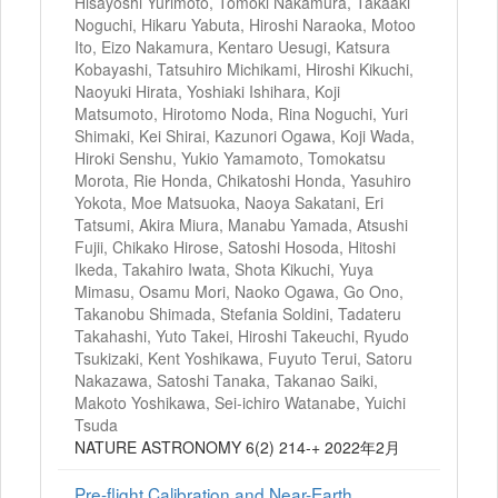
Hisayoshi Yurimoto, Tomoki Nakamura, Takaaki
Noguchi, Hikaru Yabuta, Hiroshi Naraoka, Motoo
Ito, Eizo Nakamura, Kentaro Uesugi, Katsura
Kobayashi, Tatsuhiro Michikami, Hiroshi Kikuchi,
Naoyuki Hirata, Yoshiaki Ishihara, Koji
Matsumoto, Hirotomo Noda, Rina Noguchi, Yuri
Shimaki, Kei Shirai, Kazunori Ogawa, Koji Wada,
Hiroki Senshu, Yukio Yamamoto, Tomokatsu
Morota, Rie Honda, Chikatoshi Honda, Yasuhiro
Yokota, Moe Matsuoka, Naoya Sakatani, Eri
Tatsumi, Akira Miura, Manabu Yamada, Atsushi
Fujii, Chikako Hirose, Satoshi Hosoda, Hitoshi
Ikeda, Takahiro Iwata, Shota Kikuchi, Yuya
Mimasu, Osamu Mori, Naoko Ogawa, Go Ono,
Takanobu Shimada, Stefania Soldini, Tadateru
Takahashi, Yuto Takei, Hiroshi Takeuchi, Ryudo
Tsukizaki, Kent Yoshikawa, Fuyuto Terui, Satoru
Nakazawa, Satoshi Tanaka, Takanao Saiki,
Makoto Yoshikawa, Sei-ichiro Watanabe, Yuichi
Tsuda
NATURE ASTRONOMY 6(2) 214-+ 2022年2月
Pre-flight Calibration and Near-Earth