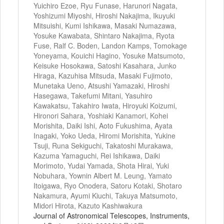
Yuichiro Ezoe, Ryu Funase, Harunori Nagata,
Yoshizumi Miyoshi, Hiroshi Nakajima, Ikuyuki
Mitsuishi, Kumi Ishikawa, Masaki Numazawa,
Yosuke Kawabata, Shintaro Nakajima, Ryota
Fuse, Ralf C. Boden, Landon Kamps, Tomokage
Yoneyama, Kouichi Hagino, Yosuke Matsumoto,
Keisuke Hosokawa, Satoshi Kasahara, Junko
Hiraga, Kazuhisa Mitsuda, Masaki Fujimoto,
Munetaka Ueno, Atsushi Yamazaki, Hiroshi
Hasegawa, Takefumi Mitani, Yasuhiro
Kawakatsu, Takahiro Iwata, Hiroyuki Koizumi,
Hironori Sahara, Yoshiaki Kanamori, Kohei
Morishita, Daiki Ishi, Aoto Fukushima, Ayata
Inagaki, Yoko Ueda, Hiromi Morishita, Yukine
Tsuji, Runa Sekiguchi, Takatoshi Murakawa,
Kazuma Yamaguchi, Rei Ishikawa, Daiki
Morimoto, Yudai Yamada, Shota Hirai, Yuki
Nobuhara, Yownin Albert M. Leung, Yamato
Itoigawa, Ryo Onodera, Satoru Kotaki, Shotaro
Nakamura, Ayumi Kiuchi, Takuya Matsumoto,
Midori Hirota, Kazuto Kashiwakura
Journal of Astronomical Telescopes, Instruments,