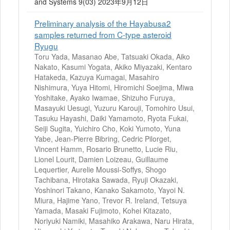
and Systems 9(03) 2023年9月12日
Preliminary analysis of the Hayabusa2
samples returned from C-type asteroid
Ryugu
Toru Yada, Masanao Abe, Tatsuaki Okada, Aiko
Nakato, Kasumi Yogata, Akiko Miyazaki, Kentaro
Hatakeda, Kazuya Kumagai, Masahiro
Nishimura, Yuya Hitomi, Hiromichi Soejima, Miwa
Yoshitake, Ayako Iwamae, Shizuho Furuya,
Masayuki Uesugi, Yuzuru Karouji, Tomohiro Usui,
Tasuku Hayashi, Daiki Yamamoto, Ryota Fukai,
Seiji Sugita, Yuichiro Cho, Koki Yumoto, Yuna
Yabe, Jean-Pierre Bibring, Cedric Pilorget,
Vincent Hamm, Rosario Brunetto, Lucie Riu,
Lionel Lourit, Damien Loizeau, Guillaume
Lequertier, Aurelie Moussi-Soffys, Shogo
Tachibana, Hirotaka Sawada, Ryuji Okazaki,
Yoshinori Takano, Kanako Sakamoto, Yayoi N.
Miura, Hajime Yano, Trevor R. Ireland, Tetsuya
Yamada, Masaki Fujimoto, Kohei Kitazato,
Noriyuki Namiki, Masahiko Arakawa, Naru Hirata,