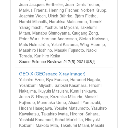
Jean-Jacques Berthelier, Jean-Denis Techer,
Markus Fraenz, Henning Fischer, Norbert Krupp,
Joachim Woch, Ulrich Bührke, Björn Fiethe,
Harald Michalik, Haruhisa Matsumoto, Tomoki
Yanagimachi, Yoshizumi Miyoshi, Takefumi
Mitani, Manabu Shimoyama, Qiugang Zong,
Peter Wurz, Herman Andersson, Stefan Karlsson,
Mats Holmström, Yoichi Kazama, Wing-Huen Ip,
Masahiro Hoshino, Masaki Fujimoto, Naoki
Terada, Kunihiro Keika
Space Science Reviews 217(5) 2021年8月
GEO-X (GEOspace X-ray imager)
Yuichiro Ezoe, Ryu Funase, Harunori Nagata,
Yoshizumi Miyoshi, Satoshi Kasahara, Hiroshi
Nakajima, Ikuyuki Mitsuishi, Kumi Ishikawa,
Junko S. Hiraga, Kazuhisa Mitsuda, Masaki
Fujimoto, Munetaka Ueno, Atsushi Yamazaki,
Hiroshi Hasegawa, Yosuke Matsumoto, Yasuhiro
Kawakatsu, Takahiro Iwata, Hironori Sahara,
Yoshiaki Kanamori, Kohei Morishita, Hiroyuki
Koizumi, Makoto Mita, Takefumi Mitani, Masaki