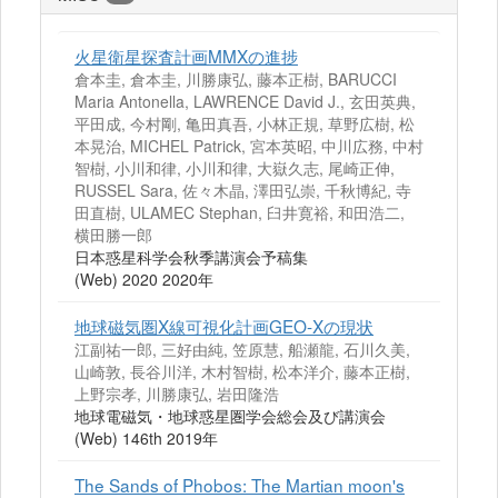
火星衛星探査計画MMXの進捗
倉本圭, 倉本圭, 川勝康弘, 藤本正樹, BARUCCI
Maria Antonella, LAWRENCE David J., 玄田英典,
平田成, 今村剛, 亀田真吾, 小林正規, 草野広樹, 松
本晃治, MICHEL Patrick, 宮本英昭, 中川広務, 中村
智樹, 小川和律, 小川和律, 大嶽久志, 尾崎正伸,
RUSSEL Sara, 佐々木晶, 澤田弘崇, 千秋博紀, 寺
田直樹, ULAMEC Stephan, 臼井寛裕, 和田浩二,
横田勝一郎
日本惑星科学会秋季講演会予稿集
(Web) 2020 2020年
地球磁気圏X線可視化計画GEO-Xの現状
江副祐一郎, 三好由純, 笠原慧, 船瀬龍, 石川久美,
山崎敦, 長谷川洋, 木村智樹, 松本洋介, 藤本正樹,
上野宗孝, 川勝康弘, 岩田隆浩
地球電磁気・地球惑星圏学会総会及び講演会
(Web) 146th 2019年
The Sands of Phobos: The Martian moon's