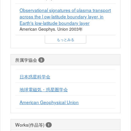
Observational signatures of plasma transport
across the l ow-latitude boundary layer, in
Earth's low-latitude boundary layer
American Geophys. Union 2003年
もっとみる
所属学協会
3
日本惑星科学会
地球電磁気・惑星圏学会
American Geophysical Union
Works(作品等)
1