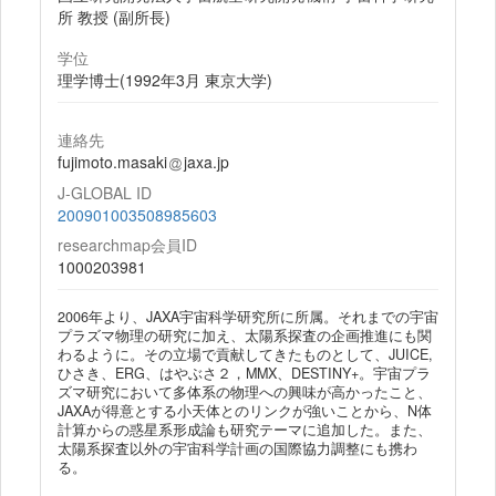
所 教授 (副所長)
学位
理学博士(1992年3月 東京大学)
連絡先
fujimoto.masaki
jaxa.jp
J-GLOBAL ID
200901003508985603
researchmap会員ID
1000203981
2006年より、JAXA宇宙科学研究所に所属。それまでの宇宙
プラズマ物理の研究に加え、太陽系探査の企画推進にも関
わるように。その立場で貢献してきたものとして、JUICE,
ひさき、ERG、はやぶさ２，MMX、DESTINY+。宇宙プラ
ズマ研究において多体系の物理への興味が高かったこと、
JAXAが得意とする小天体とのリンクが強いことから、N体
計算からの惑星系形成論も研究テーマに追加した。また、
太陽系探査以外の宇宙科学計画の国際協力調整にも携わ
る。