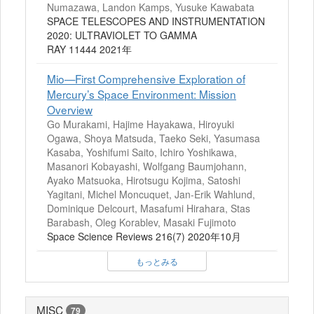
Numazawa, Landon Kamps, Yusuke Kawabata
SPACE TELESCOPES AND INSTRUMENTATION
2020: ULTRAVIOLET TO GAMMA
RAY 11444 2021年
Mio—First Comprehensive Exploration of
Mercury’s Space Environment: Mission
Overview
Go Murakami, Hajime Hayakawa, Hiroyuki
Ogawa, Shoya Matsuda, Taeko Seki, Yasumasa
Kasaba, Yoshifumi Saito, Ichiro Yoshikawa,
Masanori Kobayashi, Wolfgang Baumjohann,
Ayako Matsuoka, Hirotsugu Kojima, Satoshi
Yagitani, Michel Moncuquet, Jan-Erik Wahlund,
Dominique Delcourt, Masafumi Hirahara, Stas
Barabash, Oleg Korablev, Masaki Fujimoto
Space Science Reviews 216(7) 2020年10月
もっとみる
MISC
79