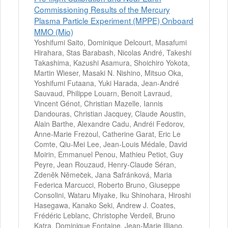
Commissioning Results of the Mercury
Plasma Particle Experiment (MPPE) Onboard
MMO (Mio)
Yoshifumi Saito, Dominique Delcourt, Masafumi
Hirahara, Stas Barabash, Nicolas André, Takeshi
Takashima, Kazushi Asamura, Shoichiro Yokota,
Martin Wieser, Masaki N. Nishino, Mitsuo Oka,
Yoshifumi Futaana, Yuki Harada, Jean-André
Sauvaud, Philippe Louarn, Benoit Lavraud,
Vincent Génot, Christian Mazelle, Iannis
Dandouras, Christian Jacquey, Claude Aoustin,
Alain Barthe, Alexandre Cadu, Andréi Fedorov,
Anne-Marie Frezoul, Catherine Garat, Eric Le
Comte, Qiu-Mei Lee, Jean-Louis Médale, David
Moirin, Emmanuel Penou, Mathieu Petiot, Guy
Peyre, Jean Rouzaud, Henry-Claude Séran,
Zdenĕk Nĕmec̆ek, Jana S̆afránková, Maria
Federica Marcucci, Roberto Bruno, Giuseppe
Consolini, Wataru Miyake, Iku Shinohara, Hiroshi
Hasegawa, Kanako Seki, Andrew J. Coates,
Frédéric Leblanc, Christophe Verdeil, Bruno
Katra, Dominique Fontaine, Jean-Marie Illiano,