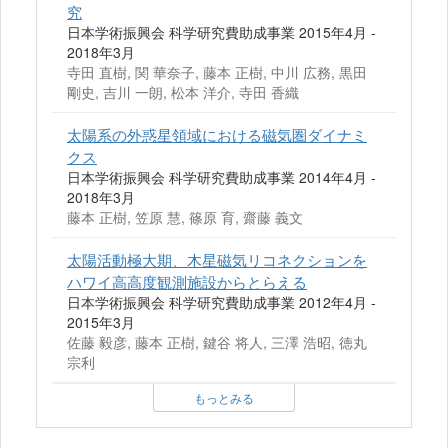
究
日本学術振興会 科学研究費助成事業 2015年4月 -
2018年3月
寺田 直樹, 関 華奈子, 藤本 正樹, 中川 広務, 黒田
剛史, 吉川 一朗, 松本 洋介, 寺田 香織
太陽系の外惑星領域における磁気圏ダイナミ
クス
日本学術振興会 科学研究費助成事業 2014年4月 -
2018年3月
藤本 正樹, 笠原 慧, 篠原 育, 齋藤 義文
太陽活動極大期、木星磁気リコネクションを
ハワイ高高度観測施設からとらえる
日本学術振興会 科学研究費助成事業 2012年4月 -
2015年3月
佐藤 毅彦, 藤本 正樹, 鍵谷 将人, 三澤 浩昭, 徳丸
宗利
もっとみる