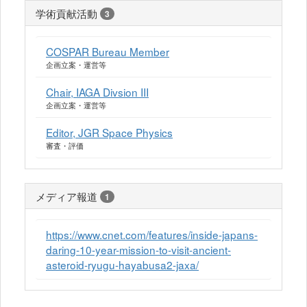
学術貢献活動
3
COSPAR Bureau Member
企画立案・運営等
Chair, IAGA Divsion III
企画立案・運営等
Editor, JGR Space Physics
審査・評価
メディア報道
1
https://www.cnet.com/features/inside-japans-
daring-10-year-mission-to-visit-ancient-
asteroid-ryugu-hayabusa2-jaxa/