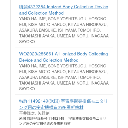
特開4372354 Ionized Body Collecting Device
and Collection Method
YANO HAJIME, SONE YOSHITSUGU, HOSONO
EIJI, KISHIMOTO HARUO, KITAURA HIROKAZU,
ASAKURA DAISUKE, ISHIYAMA TOMOHIRO,
TAKAHASHI AYAKA, UMEDA MINORU, INAGAWA
SAYOKO
WO2023/286861 A1 Ionized Body Collecting
Device and Collection Method
YANO HAJIME, SONE YOSHITSUGU, HOSONO
EIJI, KISHIMOTO HARUO, KITAURA HIROKAZU,
ASAKURA DAISUKE, ISHIYAMA TOMOHIRO,
TAKAHASHI AYAKA, UMEDA MINORU, INAGAWA
SAYOKO
特許11492149(米国) 宇宙塵衝突損傷モニタリ
ング用の宇宙機構造の多層断熱材
平井隆之, 矢野創
米国 特許登録番号 11492149： 宇宙塵衝突損傷モニタリ
ング用の宇宙機構造の多層断熱材