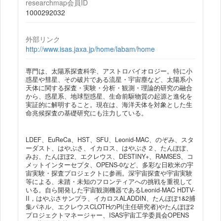
researchmap会員ID
1000292032
外部リンク
http://www.isas.jaxa.jp/home/labam/home
専門は、太陽系探査科学、アストロバイオロジー。特に小
惑星や彗星、その破片である流星・宇宙塵など、太陽系小
天体に関する探査・実験・分析・観測・理論的研究の融合
から、惑星系、地球型惑星、生命前駆物質の起源と進化を
実証的に解明すること。現在は、海洋天体を対象とした生
命兆候探査の基礎研究にも注力している。
LDEF、EuReCa、HST、SFU、Leonid-MAC、のぞみ、スタ
ーダスト、はやぶさ、イカロス、はやぶさ２、たんぽぽ、
みお、たんぽぽ2、エクレウス、DESTINY+、RAMSES、コ
メットインターセプタ、OPENS-0など、多彩な日欧米の宇
宙実験・探査プロジェクトに参画。深宇宙探査や宇宙実験
等による、未踏・未知のフロンティアへの挑戦を重視して
いる。自ら開発した宇宙観測機器であるLeonid-MAC HDTV-
II，はやぶさサンプラ、イカロスALADDIN、たんぽぽ1&2捕
集パネル、エクレウスCLOTHのPI(主任研究者)やたんぽぽ2
プロジェクトマネージャー、ISAS宇宙工学委員会OPENS