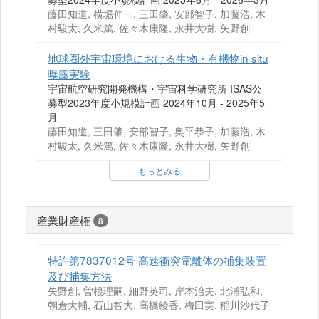
藤田知道, 横堀伸一, 三田肇, 安部智子, 加藤浩, 木
村駿太, 久米篤, 佐々木康隆, 永井大樹, 矢野創
地球圏外宇宙環境における生物・有機物in situ
曝露実験
宇宙航空研究開発機構・宇宙科学研究所 ISAS公
募型2023年度小規模計画 2024年10月 - 2025年5
月
藤田知道, 三田肇, 安部智子, 奥平恭子, 加藤浩, 木
村駿太, 久米篤, 佐々木康隆, 永井大樹, 矢野創
もっとみる
産業財産権
8
特許第7837012号 高速衝突電離体の捕集装置
及び捕集方法
矢野創, 曽根理嗣, 細野英司, 岸本治夫, 北浦弘和,
朝倉大輔, 石山智大, 高橋綾香, 梅田実, 稲川沙代子