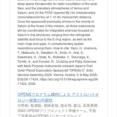
deep space transponder for radio occultation of the solar
flare, and the planetary atmospheres of Venus and
Saturn; and (3) the PVDF-layered MLI for interplanetary
micrometeoroid flux at 1-10 AU heliocentric distance.
Once the spacecraft eventually arrives in the vicinity of
Saturn at the finale of the mission, all three instruments
will be coordinated for integrated sciences focused on
Saturn's ring structures, ranging from the retrograde
satellite dust torus to the E-ring region, as well as the
main rings and gaps, in complementary spatial
resolutions among them. How to cite: Yano, H., Imamura,
T., Matsuura, S., Sakatani, N., Ando, H., Arai, K.,
Kawahara, H., Ozaki, N., Shibaike, Y., Tokunaga, K.,
Tomiki, A., and Funase, R.: Cruising and Flyby Sciences
with Multi-Purpose Instruments onboard Japan's First
Outer Planet Exploration Spacecraft "OPENS-0", EGU
General Assembly 2026, Vienna, Austria, 3–8 May 2026,
EGU26-17424, https://doi.org/10.5194/egusphere-egu26-
17424, 2026.
OPENSプログラム構想による アストロバイオ
ロジー探査の可能性
矢野創, 船瀬龍, 尾崎直哉, 徳永翔, 森治, 高尾勇輝,
ISAS OPENSプリプロジェクト準備チーム, 宇宙
工学委員会OPENS-1リサーチグループ