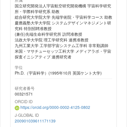
所属
国立研究開発法人宇宙航空研究開発機構 宇宙科学研究
所・学際科学研究系 助教
総合研究大学院大学 先端学術院・宇宙科学コース 助教
慶應義塾大学大学院 システムデザインマネジメント研
究科 特別招聘准教授
(兼任)先端生命科学研究所 訪問准教授
法政大学大学院 理工学研究科 連携准教授
九州工業大学 工学部宇宙システム工学科 非常勤講師
米国・マサチューセッツ工科大学 メディアラボ・宇宙
探査イニシアティブ 連携研究者
学位
Ph.D.（宇宙科学）(1995年10月 英国ケント大学)
研究者番号
00321571
ORCID ID
https://orcid.org/0000-0002-4125-0802
J-GLOBAL ID
200901039611171139