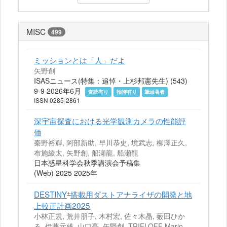
MISC
499
ミッションとは「人」だよ
矢野創
ISASニュース(特集：追悼・上杉邦憲先生) (543)
9-9 2026年6月
査読有り
招待有り
筆頭著者
ISSN 0285-2861
深宇宙探査における光学観測カメラの性能評
価
秦野裕輝, 阿部新助, 早川恭史, 境武志, 柳澤正久,
布施綾太, 矢野創, 船瀬龍, 船瀬龍
日本惑星科学会秋季講演会予稿集
(Web) 2025 2025年
+
DESTINY
搭載用ダストアナライザの開発と地
上較正計画2025
小林正規, 荒井朋子, 木村宏, 佐々木晶, 薮田ひか
る, 伊藤元雄, 山口亮, 矢野創, TRIELOFF Mario,