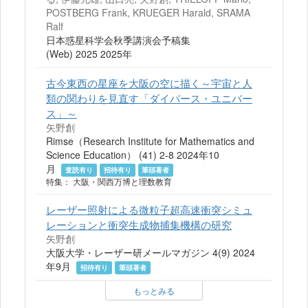
POSTBERG Frank, KRUEGER Harald, SRAMA
Ralf
日本惑星科学会秋季講演会予稿集
(Web) 2025 2025年
古今東西の星座を大阪の空に描く～宇宙と人
類の関わりを見直す「ダイバース・ユニバー
ス」～
矢野創
Rimse（Research Institute for Mathematics and
Science Education） (41) 2-8 2024年10
月
査読有り
招待有り
筆頭著者
特集： 大阪・関西万博と理数教育
レーザー照射による微粒子超高速衝突シミュ
レーションと衝突生成物捕集機構の研究
矢野創
大阪大学・レーザー研メールマガジン 4(9) 2024
年9月
招待有り
筆頭著者
もっとみる