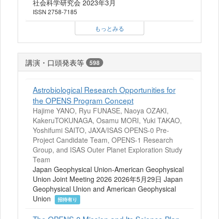
社会科学研究会 2023年3月
ISSN 2758-7185
もっとみる
講演・口頭発表等
598
Astrobiological Research Opportunities for
the OPENS Program Concept
Hajime YANO, Ryu FUNASE, Naoya OZAKI,
KakeruTOKUNAGA, Osamu MORI, Yuki TAKAO,
Yoshifumi SAITO, JAXA/ISAS OPENS-0 Pre-
Project Candidate Team, OPENS-1 Research
Group, and ISAS Outer Planet Exploration Study
Team
Japan Geophysical Union-American Geophysical
Union Joint Meeting 2026 2026年5月29日 Japan
Geophysical Union and American Geophysical
Union
招待有り
The OPENS-0 Mission and Its Science Plan