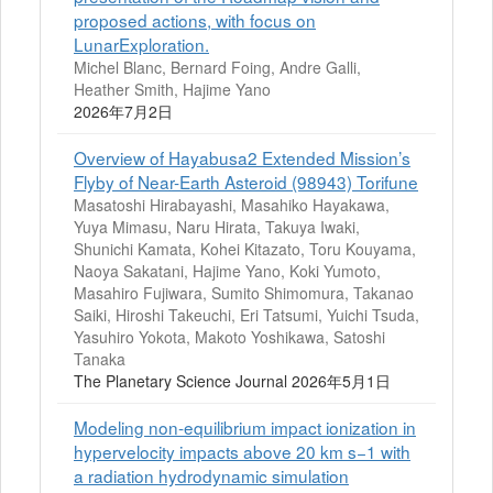
proposed actions, with focus on
LunarExploration.
Michel Blanc, Bernard Foing, Andre Galli,
Heather Smith, Hajime Yano
2026年7月2日
Overview of Hayabusa2 Extended Mission’s
Flyby of Near-Earth Asteroid (98943) Torifune
Masatoshi Hirabayashi, Masahiko Hayakawa,
Yuya Mimasu, Naru Hirata, Takuya Iwaki,
Shunichi Kamata, Kohei Kitazato, Toru Kouyama,
Naoya Sakatani, Hajime Yano, Koki Yumoto,
Masahiro Fujiwara, Sumito Shimomura, Takanao
Saiki, Hiroshi Takeuchi, Eri Tatsumi, Yuichi Tsuda,
Yasuhiro Yokota, Makoto Yoshikawa, Satoshi
Tanaka
The Planetary Science Journal 2026年5月1日
Modeling non-equilibrium impact ionization in
hypervelocity impacts above 20 km s−1 with
a radiation hydrodynamic simulation