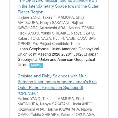
in the Interplanetary Space toward the Outer
Planet Region
Hajime YANO, Takeshi IMAMURA, Shuji
MATSUURA, Naoya SAKATANI, Hajime
KAWAHARA, Kazuyoshi ARAI, Atsushi TOMIKI,
Hiroki ANDO, Yuhito SHIBAIKE, Naoya OZAKI,
Kakeru TOKUNAGA, Ryu FUNASE, JAXA/ISAS
OPENS, Pre-Project Candidate Team
Japan Geophysical Union-American Geophysical
Union Joint Meeting 2026 2026年5月26日 Japan
Geophysical Union and American Geophysical
Union
招待有り
Cruising and Flyby Sciences with Multi-
Purpose Instruments onboard Japan's First
Outer Planet Exploration Spacecraft
"OPENS-0"
Hajime YANO, Takeshi IMAMURA, Shuji
MATSUURA, Naoya SAKATANI, Hiroki ANDO,
Kazuyoshi ARAI, Hajime KAWAHARA, Naoya
OZAKI, Yuhito SHIBAIKE, Kakeru TOKUNAGA,