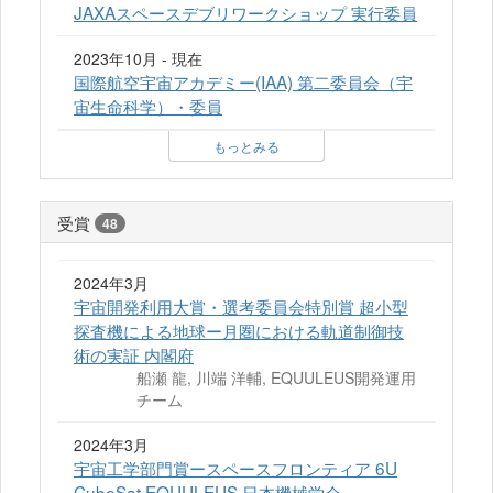
JAXAスペースデブリワークショップ 実行委員
2023年10月 - 現在
国際航空宇宙アカデミー(IAA) 第二委員会（宇
宙生命科学）・委員
もっとみる
受賞
48
2024年3月
宇宙開発利用大賞・選考委員会特別賞 超小型
探査機による地球ー月圏における軌道制御技
術の実証 内閣府
船瀬 龍, 川端 洋輔, EQUULEUS開発運用
チーム
2024年3月
宇宙工学部門賞ースペースフロンティア 6U
CubeSat EQUULEUS 日本機械学会