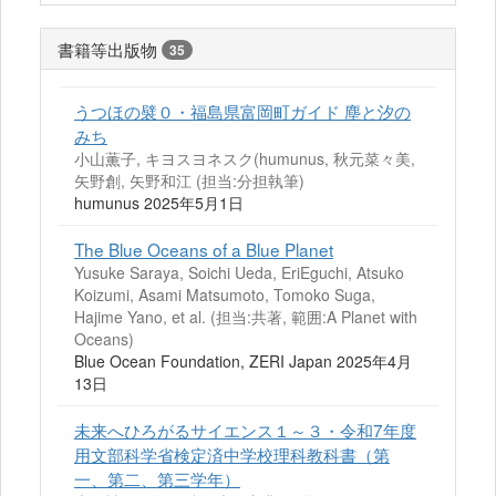
書籍等出版物
35
うつほの襞０・福島県富岡町ガイド 塵と汐の
みち
小山薫子, キヨスヨネスク(humunus, 秋元菜々美,
矢野創, 矢野和江 (担当:分担執筆)
humunus 2025年5月1日
The Blue Oceans of a Blue Planet
Yusuke Saraya, Soichi Ueda, EriEguchi, Atsuko
Koizumi, Asami Matsumoto, Tomoko Suga,
Hajime Yano, et al. (担当:共著, 範囲:A Planet with
Oceans)
Blue Ocean Foundation, ZERI Japan 2025年4月
13日
未来へひろがるサイエンス１～３・令和7年度
用文部科学省検定済中学校理科教科書（第
一、第二、第三学年）