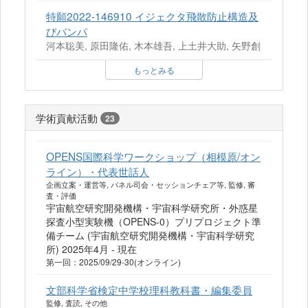
特願2022-146910 イジェクタ飛散防止構造及
びバンパ
河本聡美, 原田隆佑, 木本雄吾, 上土井大助, 矢野創
もっとみる
学術貢献活動
23
OPENS国際科学ワークショップ（相模原/オン
ライン）・代表世話人
企画立案・運営等, パネル司会・セッションチェア等, 監修, 審
査・評価
宇宙航空研究開発機構・宇宙科学研究所・外惑星
探査小型実験機（OPENS-0）プリプロジェクト準
備チーム (宇宙航空研究開発機構・宇宙科学研究
所) 2025年4月 - 現在
第一回：2025/09/29-30(オンライン)
文部科学省検定中学校理科教科書・編集委員
監修, 査読, その他