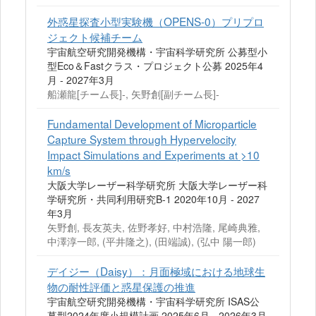
外惑星探査小型実験機（OPENS-0）プリプロ
ジェクト候補チーム
宇宙航空研究開発機構・宇宙科学研究所 公募型小
型Eco＆Fastクラス・プロジェクト公募 2025年4
月 - 2027年3月
船瀬龍[チーム長]-, 矢野創[副チーム長]-
Fundamental Development of Microparticle
Capture System through Hypervelocity
Impact Simulations and Experiments at >10
km/s
大阪大学レーザー科学研究所 大阪大学レーザー科
学研究所・共同利用研究B-1 2020年10月 - 2027
年3月
矢野創, 長友英夫, 佐野孝好, 中村浩隆, 尾崎典雅,
中澤淳一郎, (平井隆之), (田端誠), (弘中 陽一郎)
デイジー（Daisy）：月面極域における地球生
物の耐性評価と惑星保護の推進
宇宙航空研究開発機構・宇宙科学研究所 ISAS公
募型2024年度小規模計画 2025年6月 - 2026年3月