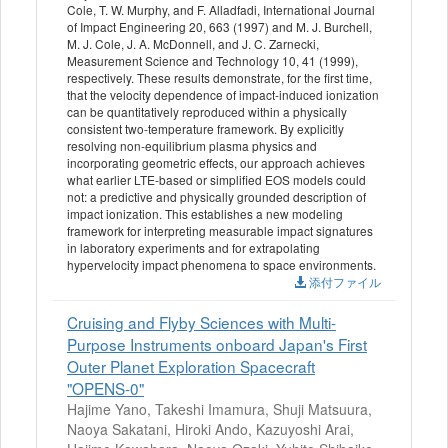
Cole, T. W. Murphy, and F. Alladfadi, International Journal
of Impact Engineering 20, 663 (1997) and M. J. Burchell,
M. J. Cole, J. A. McDonnell, and J. C. Zarnecki,
Measurement Science and Technology 10, 41 (1999),
respectively. These results demonstrate, for the first time,
that the velocity dependence of impact-induced ionization
can be quantitatively reproduced within a physically
consistent two-temperature framework. By explicitly
resolving non-equilibrium plasma physics and
incorporating geometric effects, our approach achieves
what earlier LTE-based or simplified EOS models could
not: a predictive and physically grounded description of
impact ionization. This establishes a new modeling
framework for interpreting measurable impact signatures
in laboratory experiments and for extrapolating
hypervelocity impact phenomena to space environments.
添付ファイル
Cruising and Flyby Sciences with Multi-
Purpose Instruments onboard Japan's First
Outer Planet Exploration Spacecraft
"OPENS-0"
Hajime Yano, Takeshi Imamura, Shuji Matsuura,
Naoya Sakatani, Hiroki Ando, Kazuyoshi Arai,