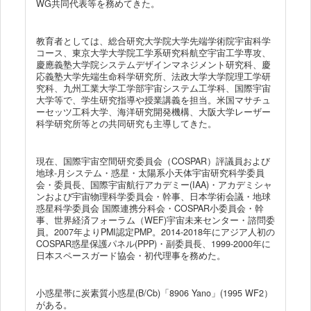
WG共同代表等を務めてきた。
教育者としては、総合研究大学院大学先端学術院宇宙科学
コース、東京大学大学院工学系研究科航空宇宙工学専攻、
慶應義塾大学院システムデザインマネジメント研究科、慶
応義塾大学先端生命科学研究所、法政大学大学院理工学研
究科、九州工業大学工学部宇宙システム工学科、国際宇宙
大学等で、学生研究指導や授業講義を担当。米国マサチュ
ーセッツ工科大学、海洋研究開発機構、大阪大学レーザー
科学研究所等との共同研究も主導してきた。
現在、国際宇宙空間研究委員会（COSPAR）評議員および
地球-月システム・惑星・太陽系小天体宇宙研究科学委員
会・委員長、国際宇宙航行アカデミー(IAA)・アカデミシャ
ンおよび宇宙物理科学委員会・幹事、日本学術会議・地球
惑星科学委員会 国際連携分科会・COSPAR小委員会・幹
事、世界経済フォーラム（WEF)宇宙未来センター・諮問委
員。2007年よりPMI認定PMP。2014-2018年にアジア人初の
COSPAR惑星保護パネル(PPP)・副委員長、1999-2000年に
日本スペースガード協会・初代理事を務めた。
小惑星帯に炭素質小惑星(B/Cb)「8906 Yano」(1995 WF2）
がある。