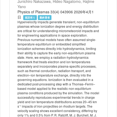
Junichiro Nakazawa, Hideo Nagatomo, Hajime
Yano
Physics of Plasmas 33(4) 043906 2026年4月1
日
査読有り
最終著者
Hypervelocity impacts generate transient, non-equilibrium
plasmas whose ionization degree and energy distribution
are critical for understanding micrometeoroid impacts and
for engineering applications in space exploration.
Previous numerical models have often assumed single-
temperature equilibrium or embedded simplified
ionization schemes directly into hydrodynamics, limiting
their ability to capture the early non-equilibrium plasma
state. Here, we employ a radiation-hydrodynamics
framework that treats electron and ion temperatures
separately and incorporates plasma-specific processes,
such as thermal conduction, radiation transport, and
electron–ion temperature exchange, directly into the
governing equations. Ionization is then evaluated in a
dedicated post-processing step with a Thomas–Fermi–
based model applied to the realistic non-equilibrium
plasma conditions produced by the simulation. The model
successfully reproduces experimental trends in charge
yield and ion temperature distributions across 20–45 km
s⁻¹ impacts of iron projectiles on rhodium targets. The
velocity scaling shows excellent consistency, differing by
only 1% and 0.5% from P. R. Ratcliff, M. J. Burchell, M. J.