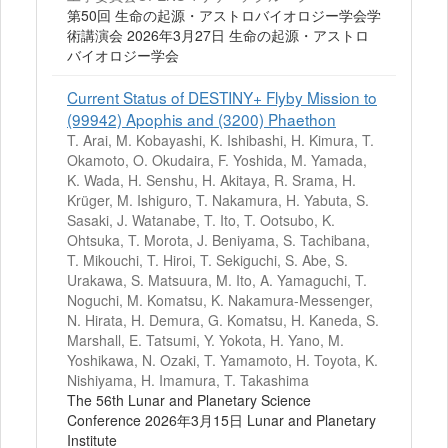
第50回 生命の起源・アストロバイオロジー学会学
術講演会 2026年3月27日 生命の起源・アストロ
バイオロジー学会
Current Status of DESTINY+ Flyby Mission to
(99942) Apophis and (3200) Phaethon
T. Arai, M. Kobayashi, K. Ishibashi, H. Kimura, T.
Okamoto, O. Okudaira, F. Yoshida, M. Yamada,
K. Wada, H. Senshu, H. Akitaya, R. Srama, H.
Krüger, M. Ishiguro, T. Nakamura, H. Yabuta, S.
Sasaki, J. Watanabe, T. Ito, T. Ootsubo, K.
Ohtsuka, T. Morota, J. Beniyama, S. Tachibana,
T. Mikouchi, T. Hiroi, T. Sekiguchi, S. Abe, S.
Urakawa, S. Matsuura, M. Ito, A. Yamaguchi, T.
Noguchi, M. Komatsu, K. Nakamura-Messenger,
N. Hirata, H. Demura, G. Komatsu, H. Kaneda, S.
Marshall, E. Tatsumi, Y. Yokota, H. Yano, M.
Yoshikawa, N. Ozaki, T. Yamamoto, H. Toyota, K.
Nishiyama, H. Imamura, T. Takashima
The 56th Lunar and Planetary Science
Conference 2026年3月15日 Lunar and Planetary
Institute