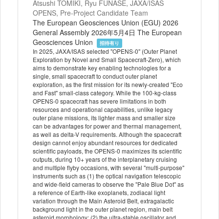
Atsushi TOMIKI, Ryu FUNASE, JAXA/ISAS
OPENS, Pre-Project Candidate Team
The European Geosciences Union (EGU) 2026
General Assembly 2026年5月4日 The European
Geosciences Union
招待有り
In 2025, JAXA/ISAS selected "OPENS-0" (Outer Planet
Exploration by Novel and Small Spacecraft-Zero), which
aims to demonstrate key enabling technologies for a
single, small spacecraft to conduct outer planet
exploration, as the first mission for its newly-created "Eco
and Fast" small-class category. While the 100-kg-class
OPENS-0 spacecraft has severe limitations in both
resources and operational capabilities, unlike legacy
outer plane missions, its lighter mass and smaller size
can be advantages for power and thermal management,
as well as delta-V requirements. Although the spacecraft
design cannot enjoy abundant resources for dedicated
scientific payloads, the OPENS-0 maximizes its scientific
outputs, during 10+ years of the interplanetary cruising
and multiple flyby occasions, with several "multi-purpose"
instruments such as (1) the optical navigation telescopic
and wide-field cameras to observe the "Pale Blue Dot" as
a reference of Earth-like exoplanets, zodiacal light
variation through the Main Asteroid Belt, extragalactic
background light in the outer planet region, main belt
asteroid morphology; (2) the ultra-stable oscillator and