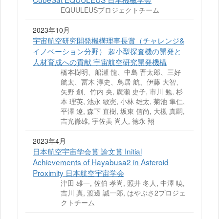
EQUULEUSプロジェクトチーム
2023年10月
宇宙航空研究開発機構理事長賞（チャレンジ&
イノベーション分野） 超小型探査機の開発と
人材育成への貢献 宇宙航空研究開発機構
橋本樹明、船瀬 龍、中島 晋太郎、三好
航太、冨木 淳史、鳥居 航、伊藤 大智、
矢野 創、竹内 央, 廣瀬 史子, 市川 勉, 杉
本 理英, 池永 敏憲, 小林 雄太, 菊池 隼仁,
平澤 遼, 森下 直樹, 坂東 信尚, 大槻 真嗣,
吉光徹雄, 宇佐美 尚人, 徳永 翔
2023年4月
日本航空宇宙学会賞 論文賞 Initial
Achievements of Hayabusa2 in Asteroid
Proximity 日本航空宇宙学会
津田 雄一, 佐伯 孝尚, 照井 冬人, 中澤 暁,
吉川 真, 渡邊 誠一郎, はやぶさ2プロジェ
クトチーム