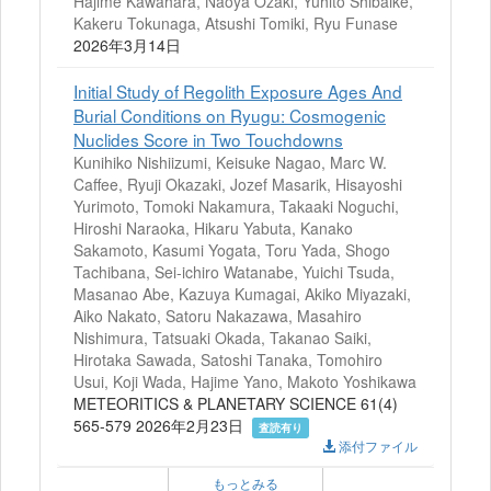
Hajime Kawahara, Naoya Ozaki, Yuhito Shibaike,
Kakeru Tokunaga, Atsushi Tomiki, Ryu Funase
2026年3月14日
Initial Study of Regolith Exposure Ages And
Burial Conditions on Ryugu: Cosmogenic
Nuclides Score in Two Touchdowns
Kunihiko Nishiizumi, Keisuke Nagao, Marc W.
Caffee, Ryuji Okazaki, Jozef Masarik, Hisayoshi
Yurimoto, Tomoki Nakamura, Takaaki Noguchi,
Hiroshi Naraoka, Hikaru Yabuta, Kanako
Sakamoto, Kasumi Yogata, Toru Yada, Shogo
Tachibana, Sei-ichiro Watanabe, Yuichi Tsuda,
Masanao Abe, Kazuya Kumagai, Akiko Miyazaki,
Aiko Nakato, Satoru Nakazawa, Masahiro
Nishimura, Tatsuaki Okada, Takanao Saiki,
Hirotaka Sawada, Satoshi Tanaka, Tomohiro
Usui, Koji Wada, Hajime Yano, Makoto Yoshikawa
METEORITICS & PLANETARY SCIENCE 61(4)
565-579 2026年2月23日
査読有り
添付ファイル
もっとみる