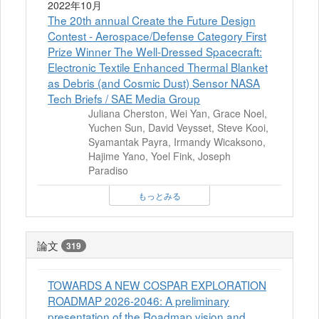
2022年10月
The 20th annual Create the Future Design
Contest - Aerospace/Defense Category First
Prize Winner The Well-Dressed Spacecraft:
Electronic Textile Enhanced Thermal Blanket
as Debris (and Cosmic Dust) Sensor NASA
Tech Briefs / SAE Media Group
Juliana Cherston, Wei Yan, Grace Noel,
Yuchen Sun, David Veysset, Steve Kooi,
Syamantak Payra, Irmandy Wicaksono,
Hajime Yano, Yoel Fink, Joseph
Paradiso
もっとみる
論文
319
TOWARDS A NEW COSPAR EXPLORATION
ROADMAP 2026-2046: A preliminary
presentation of the Roadmap vision and