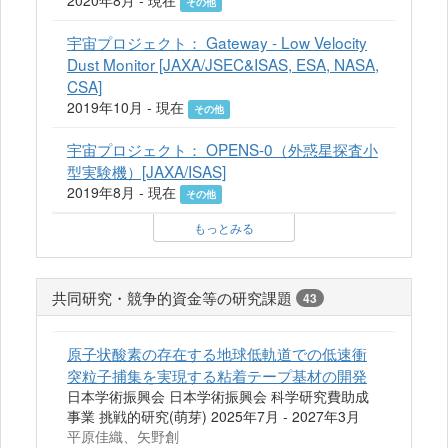
その他
宇宙プロジェクト： Gateway - Low Velocity
Dust Monitor [JAXA/JSEC&ISAS, ESA, NASA,
CSA]
2019年10月 - 現在
その他
宇宙プロジェクト： OPENS-0（外惑星探査小
型実験機）[JAXA/ISAS]
2019年8月 - 現在
その他
もっとみる
共同研究・競争的資金等の研究課題
43
原子状酸素の存在する地球低軌道での低速衝
突粒子捕集を実現する粘着テープ基材の開発
日本学術振興会 日本学術振興会 科学研究費助成
事業 挑戦的研究(萌芽) 2025年7月 - 2027年3月
平原佳織、矢野創