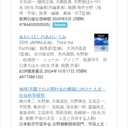
大矢禎一, 鎌田正裕, 大隅良典, 矢野創ほか101
名 (担当:共編者(共編著者), 範囲:地学分野（地
球・宇宙）執筆・編修、書籍・ICT監修)
新興出版社啓林館 2025年3月 (ISBN:
9784402053505)
Refereed
あおいほしのあおいうみ
ZERI JAPAN(企画)、Think the
Earth(編)、縣秀彦(監修)、大河内直彦
(監修)、谷川俊太郎、木内達朗, 矢野創
、松浦啓一、ジュール・アメリア、枝廣淳子、田
口康大ほか (担当:共著, 範囲:共著)
紀伊國屋書店 2024年10月17日 (ISBN:
4877386122)
地球/月圏での人間社会の構築に向けた人文・
社会科学研究
柳川孝二, 矢野創, 大塚成志, 大野琢也, 立花正一,
平田豊, 亀井信一, 浅島誠, 清水順一郎, 森脇裕之,
逢坂卓郎, 立花幸司, 岡田浩樹, 高柳雄一 (担当:共
著, 範囲:宇宙の天災・人災と共存する人類)
日本航空宇宙学会 分野横断開発部門・宇宙人文・