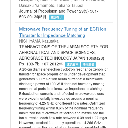
Daisaku Yamamoto, Takaho Tsuboi
Journal of Propulsion and Power 29(3) 501-
506 2013年5月
査読有り
Microwave Frequency Tuning of an ECR Ion
Thruster for Impedance Matching
NISHIYAMA Kazutaka
TRANSACTIONS OF THE JAPAN SOCIETY FOR
AERONAUTICAL AND SPACE SCIENCES,
AEROSPACE TECHNOLOGY JAPAN 10(ists28)
Pb_103-Pb_107 2012年
査読有り
筆頭著者
A 20-cm diameter electron cyclotron resonance xenon ion
thruster for space propulsion is under development that
generates 500 mA of ion beam current at a microwave
discharge power of 100 W. It does not have any moving
mechanical parts for microwave impedance matching.
Extracted ion currents and reflected microwave powers
were experimentally investigated around a nominal
frequency of 4.25 GHz for different flow rates. Optimized
frequency tuning within 0.6% of the nominal frequency
minimized the microwave reflection and maximized the
ion current at each flow rate between 0.39 and 1.27 mg/s.
However, constant frequency operation at 4.266 GHz is
recognized as the best strategy because it provided with