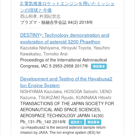
2.電気推進ロケットエンジンを用いたミッショ
ンの現状と今後
西山和孝, 杵淵紀世志
プラズマ・核融合学会誌 94(2) 2018年
+
DESTINY
: Technology demonstration and
exploration of asteroid 3200 Phaethon
Kazutaka Nishiyama, Hiroyuki Toyota, Yasuhiro
Kawakatsu, Tomoko Arai
Proceedings of the International Astronautical
Congress, IAC 5 2953-2958 2017年
筆頭著者
Development and Testing of the Hayabusa2
Ion Engine System
NISHIYAMA Kazutaka, HOSODA Satoshi, UENO
Kazuma, TSUKIZAKI Ryudo, KUNINAKA Hitoshi
TRANSACTIONS OF THE JAPAN SOCIETY FOR
AERONAUTICAL AND SPACE SCIENCES,
AEROSPACE TECHNOLOGY JAPAN 14(30)
Pb_131-Pb_140 2016年
査読有り
筆頭著者
<p>Hayabusa2 is the second asteroid sample return
mission by JAXA. The ion engine system (IES) for