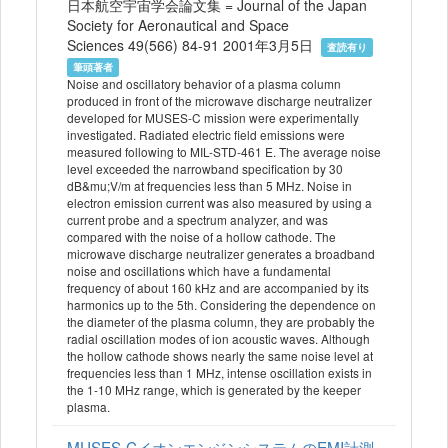
日本航空宇宙学会論文集 = Journal of the Japan
Society for Aeronautical and Space
Sciences 49(566) 84-91 2001年3月5日
査読有り
筆頭著者
Noise and oscillatory behavior of a plasma column
produced in front of the microwave discharge neutralizer
developed for MUSES-C mission were experimentally
investigated. Radiated electric field emissions were
measured following to MIL-STD-461 E. The average noise
level exceeded the narrowband specification by 30
dB&mu;V/m at frequencies less than 5 MHz. Noise in
electron emission current was also measured by using a
current probe and a spectrum analyzer, and was
compared with the noise of a hollow cathode. The
microwave discharge neutralizer generates a broadband
noise and oscillations which have a fundamental
frequency of about 160 kHz and are accompanied by its
harmonics up to the 5th. Considering the dependence on
the diameter of the plasma column, they are probably the
radial oscillation modes of ion acoustic waves. Although
the hollow cathode shows nearly the same noise level at
frequencies less than 1 MHz, intense oscillation exists in
the 1-10 MHz range, which is generated by the keeper
plasma.
MUSES-CイオンエンジンシステムのEMI計測