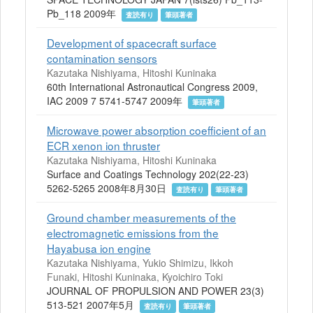
Pb_118 2009年
査読有り
筆頭著者
Development of spacecraft surface
contamination sensors
Kazutaka Nishiyama, Hitoshi Kuninaka
60th International Astronautical Congress 2009,
IAC 2009 7 5741-5747 2009年
筆頭著者
Microwave power absorption coefficient of an
ECR xenon ion thruster
Kazutaka Nishiyama, Hitoshi Kuninaka
Surface and Coatings Technology 202(22-23)
5262-5265 2008年8月30日
査読有り
筆頭著者
Ground chamber measurements of the
electromagnetic emissions from the
Hayabusa ion engine
Kazutaka Nishiyama, Yukio Shimizu, Ikkoh
Funaki, Hitoshi Kuninaka, Kyoichiro Toki
JOURNAL OF PROPULSION AND POWER 23(3)
513-521 2007年5月
査読有り
筆頭著者