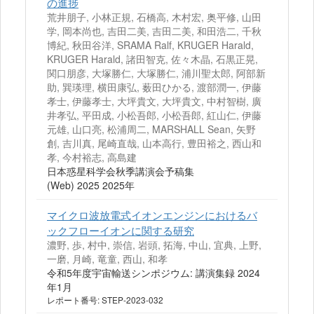
の進捗
荒井朋子, 小林正規, 石橋高, 木村宏, 奥平修, 山田
学, 岡本尚也, 吉田二美, 吉田二美, 和田浩二, 千秋
博紀, 秋田谷洋, SRAMA Ralf, KRUGER Harald,
KRUGER Harald, 諸田智克, 佐々木晶, 石黒正晃,
関口朋彦, 大塚勝仁, 大塚勝仁, 浦川聖太郎, 阿部新
助, 巽瑛理, 横田康弘, 薮田ひかる, 渡部潤一, 伊藤
孝士, 伊藤孝士, 大坪貴文, 大坪貴文, 中村智樹, 廣
井孝弘, 平田成, 小松吾郎, 小松吾郎, 紅山仁, 伊藤
元雄, 山口亮, 松浦周二, MARSHALL Sean, 矢野
創, 吉川真, 尾崎直哉, 山本高行, 豊田裕之, 西山和
孝, 今村裕志, 高島建
日本惑星科学会秋季講演会予稿集
(Web) 2025 2025年
マイクロ波放電式イオンエンジンにおけるバ
ックフローイオンに関する研究
濃野, 歩, 村中, 崇信, 岩頭, 拓海, 中山, 宜典, 上野,
一磨, 月崎, 竜童, 西山, 和孝
令和5年度宇宙輸送シンポジウム: 講演集録 2024
年1月
レポート番号: STEP-2023-032