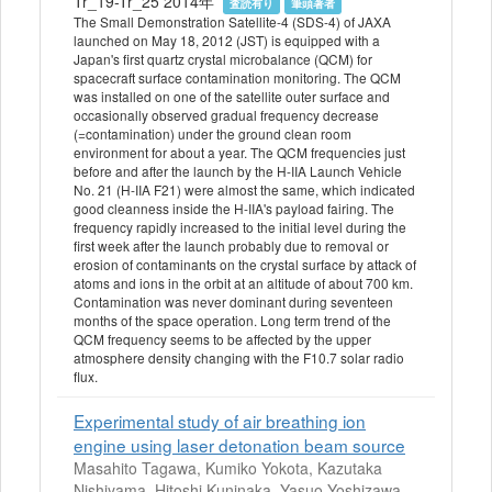
Tr_19-Tr_25 2014年
査読有り
筆頭著者
The Small Demonstration Satellite-4 (SDS-4) of JAXA
launched on May 18, 2012 (JST) is equipped with a
Japan's first quartz crystal microbalance (QCM) for
spacecraft surface contamination monitoring. The QCM
was installed on one of the satellite outer surface and
occasionally observed gradual frequency decrease
(=contamination) under the ground clean room
environment for about a year. The QCM frequencies just
before and after the launch by the H-IIA Launch Vehicle
No. 21 (H-IIA F21) were almost the same, which indicated
good cleanness inside the H-IIA's payload fairing. The
frequency rapidly increased to the initial level during the
first week after the launch probably due to removal or
erosion of contaminants on the crystal surface by attack of
atoms and ions in the orbit at an altitude of about 700 km.
Contamination was never dominant during seventeen
months of the space operation. Long term trend of the
QCM frequency seems to be affected by the upper
atmosphere density changing with the F10.7 solar radio
flux.
Experimental study of air breathing ion
engine using laser detonation beam source
Masahito Tagawa, Kumiko Yokota, Kazutaka
Nishiyama, Hitoshi Kuninaka, Yasuo Yoshizawa,