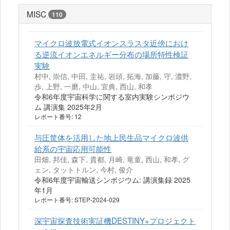
MISC
110
マイクロ波放電式イオンスラスタ近傍におけ
る逆流イオンエネルギー分布の場所特性検証
実験
村中, 崇信, 中田, 圭祐, 岩頭, 拓海, 加藤, 守, 濃野,
歩, 上野, 一磨, 中山, 宜典, 西山, 和孝
令和6年度宇宙科学に関する室内実験シンポジウ
ム 講演集 2025年2月
レポート番号: 12
与圧筐体を活用した地上民生品マイクロ波供
給系の宇宙応用可能性
田畑, 邦佳, 森下, 貴都, 月崎, 竜童, 西山, 和孝, グ
ェン, タットトルン, 今村, 俊介
令和6年度宇宙輸送シンポジウム: 講演集録 2025
年1月
レポート番号: STEP-2024-029
深宇宙探査技術実証機DESTINY+プロジェクト