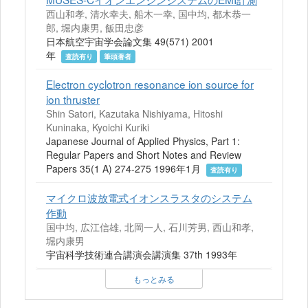
西山和孝, 清水幸夫, 船木一幸, 国中均, 都木恭一
郎, 堀内康男, 飯田忠彦
日本航空宇宙学会論文集 49(571) 2001
年
査読有り
筆頭著者
Electron cyclotron resonance ion source for
ion thruster
Shin Satori, Kazutaka Nishiyama, Hitoshi
Kuninaka, Kyoichi Kuriki
Japanese Journal of Applied Physics, Part 1:
Regular Papers and Short Notes and Review
Papers 35(1 A) 274-275 1996年1月
査読有り
マイクロ波放電式イオンスラスタのシステム
作動
国中均, 広江信雄, 北岡一人, 石川芳男, 西山和孝,
堀内康男
宇宙科学技術連合講演会講演集 37th 1993年
もっとみる