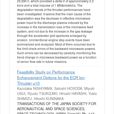
25,590 h, which provided a delta-V of approximately 2.2
km/s and a total impulse of 1 MN&middot;s. The
degradation trends of the thruster performances have
been investigated. It seems that the main cause of the
degradation was the decrease in effective microwave
power input to the discharge plasma induced by the
increase in the transmission loss of the microwave feed
system, and not due to the increase in the gas leakage
through the accelerator grid apertures enlarged by
erosion. Unintentional engine stop events have been
summarized and analyzed. Most of them occurred due to
the limit check errors of the backward microwave powers.
Such errors can be decreased by carefully monitoring the
trend change in microwave backward power as a function
of xenon flow rate in future missions.
Feasibility Study on Performance
Enhancement Options for the ECR Ion
Thruster µ10
Kazutaka NISHIYAMA, Satoshi HOSODA, Miyuki
USUI, Ryudo TSUKIZAKI, Hiroshi HAYASHI, Yukio
SHIMIZU, Hitoshi KUNINAKA
TRANSACTIONS OF THE JAPAN SOCIETY FOR
AERONAUTICAL AND SPACE SCIENCES,
SPACE TECHNOLOGY JAPAN 7(ists26) Pb_113-