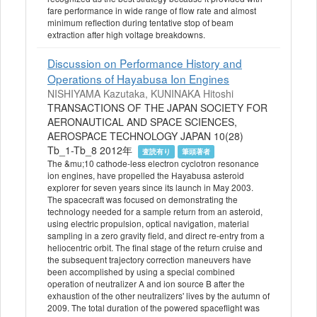
fare performance in wide range of flow rate and almost
minimum reflection during tentative stop of beam
extraction after high voltage breakdowns.
Discussion on Performance History and
Operations of Hayabusa Ion Engines
NISHIYAMA Kazutaka, KUNINAKA Hitoshi
TRANSACTIONS OF THE JAPAN SOCIETY FOR
AERONAUTICAL AND SPACE SCIENCES,
AEROSPACE TECHNOLOGY JAPAN 10(28)
Tb_1-Tb_8 2012年
査読有り
筆頭著者
The &mu;10 cathode-less electron cyclotron resonance
ion engines, have propelled the Hayabusa asteroid
explorer for seven years since its launch in May 2003.
The spacecraft was focused on demonstrating the
technology needed for a sample return from an asteroid,
using electric propulsion, optical navigation, material
sampling in a zero gravity field, and direct re-entry from a
heliocentric orbit. The final stage of the return cruise and
the subsequent trajectory correction maneuvers have
been accomplished by using a special combined
operation of neutralizer A and ion source B after the
exhaustion of the other neutralizers' lives by the autumn of
2009. The total duration of the powered spaceflight was