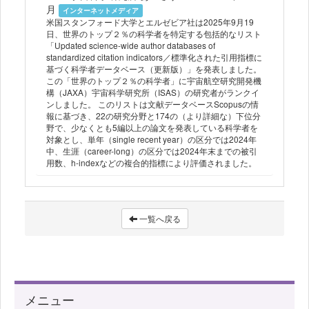
月
インターネットメディア
米国スタンフォード大学とエルゼビア社は2025年9月19
日、世界のトップ２％の科学者を特定する包括的なリスト
「Updated science-wide author databases of
standardized citation indicators／標準化された引用指標に
基づく科学者データベース（更新版）」を発表しました。
この「世界のトップ２％の科学者」に宇宙航空研究開発機
構（JAXA）宇宙科学研究所（ISAS）の研究者がランクイ
ンしました。 このリストは文献データベースScopusの情
報に基づき、22の研究分野と174の（より詳細な）下位分
野で、少なくとも5編以上の論文を発表している科学者を
対象とし、単年（single recent year）の区分では2024年
中、生涯（career-long）の区分では2024年末までの被引
用数、h-indexなどの複合的指標により評価されました。
一覧へ戻る
メニュー