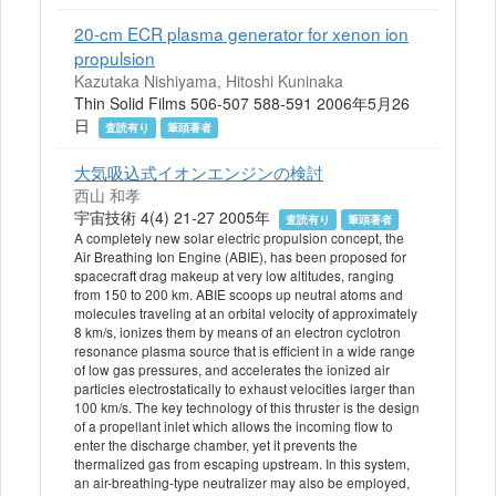
20-cm ECR plasma generator for xenon ion
propulsion
Kazutaka Nishiyama, Hitoshi Kuninaka
Thin Solid Films 506-507 588-591 2006年5月26
日
査読有り
筆頭著者
大気吸込式イオンエンジンの検討
西山 和孝
宇宙技術 4(4) 21-27 2005年
査読有り
筆頭著者
A completely new solar electric propulsion concept, the
Air Breathing Ion Engine (ABIE), has been proposed for
spacecraft drag makeup at very low altitudes, ranging
from 150 to 200 km. ABIE scoops up neutral atoms and
molecules traveling at an orbital velocity of approximately
8 km/s, ionizes them by means of an electron cyclotron
resonance plasma source that is efficient in a wide range
of low gas pressures, and accelerates the ionized air
particles electrostatically to exhaust velocities larger than
100 km/s. The key technology of this thruster is the design
of a propellant inlet which allows the incoming flow to
enter the discharge chamber, yet it prevents the
thermalized gas from escaping upstream. In this system,
an air-breathing-type neutralizer may also be employed,