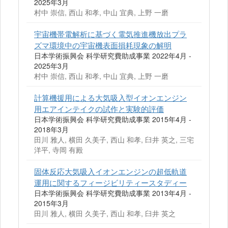
2025年3月
村中 崇信, 西山 和孝, 中山 宜典, 上野 一磨
宇宙機帯電解析に基づく電気推進機放出プラ
ズマ環境中の宇宙機表面損耗現象の解明
日本学術振興会 科学研究費助成事業 2022年4月 -
2025年3月
村中 崇信, 西山 和孝, 中山 宜典, 上野 一磨
計算機援用による大気吸入型イオンエンジン
用エアインテイクの試作と実験的評価
日本学術振興会 科学研究費助成事業 2015年4月 -
2018年3月
田川 雅人, 横田 久美子, 西山 和孝, 臼井 英之, 三宅
洋平, 寺岡 有殿
固体反応大気吸入イオンエンジンの超低軌道
運用に関するフィージビリティースタディー
日本学術振興会 科学研究費助成事業 2013年4月 -
2015年3月
田川 雅人, 横田 久美子, 西山 和孝, 臼井 英之