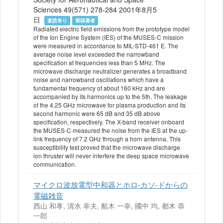
Sciences 49(571) 278-284 2001年8月5
日
査読有り
筆頭著者
Radiated electric field emissions from the prototype model
of the Ion Engine System (IES) of the MUSES-C mission
were measured in accordance to MIL-STD-461 E. The
average noise level exceeded the narrowband
specification at frequencies less than 5 MHz. The
microwave discharge neutralizer generates a broadband
noise and narrowband oscillations which have a
fundamental frequency of about 160 kHz and are
accompanied by its harmonics up to the 5th. The leakage
of the 4.25 GHz microwave for plasma production and its
second harmonic were 65 dB and 35 dB above
specification, respectively. The X-band receiver onboard
the MUSES-C measured the noise from the IES at the up-
link frequency of 7.2 GHz through a horn antenna. This
susceptibility test proved that the microwave discharge
ion thruster will never interfere the deep space microwave
communication.
マイクロ波放電型中和器とホロ-カソ-ドからの
電磁雑音
西山 和孝, 清水 幸夫, 船木 一幸, 國中 均, 都木 恭
一郎