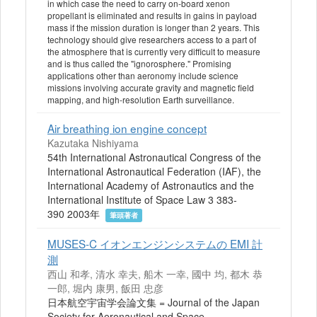
in which case the need to carry on-board xenon
propellant is eliminated and results in gains in payload
mass if the mission duration is longer than 2 years. This
technology should give researchers access to a part of
the atmosphere that is currently very difficult to measure
and is thus called the "ignorosphere." Promising
applications other than aeronomy include science
missions involving accurate gravity and magnetic field
mapping, and high-resolution Earth surveillance.
Air breathing ion engine concept
Kazutaka Nishiyama
54th International Astronautical Congress of the
International Astronautical Federation (IAF), the
International Academy of Astronautics and the
International Institute of Space Law 3 383-
390 2003年
筆頭著者
MUSES-C イオンエンジンシステムの EMI 計
測
西山 和孝, 清水 幸夫, 船木 一幸, 國中 均, 都木 恭
一郎, 堀内 康男, 飯田 忠彦
日本航空宇宙学会論文集 = Journal of the Japan
Society for Aeronautical and Space