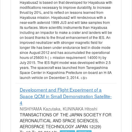
Hayabusa2 is based on that developed for Hayabusa with
modifications necessary to improve durability, to increase
thrust by 20%, and to reflect on lessons learned from
Hayabusa mission. Hayabusa2 will rendezvous with a
near-earth asteroid 1999 JU3 and will take samples from
its surfaces. More scientific instruments than Hayabusa
including an impactor to make a crater and landers will be
on board thanks to the thrust enhancement of the IES. An
improved neutralizer with stronger magnetic field for
longer life has been under endurance test in diode mode
since August 2012 and has accumulated the operational
hours of 25600 h ( > mission requirement: 14000 h) by
July 2015. The IES flight model was developed within 2.5
years. The spacecraft was launched from Tanegashima
Space Center in Kagoshima Prefecture on-board an H-IIA
launch vehicle on December 3, 2014.
</p>
Development and Flight Experiment of a
Space QCM in Small Demonstration Satellite-
4
NISHIYAMA Kazutaka, KUNINAKA Hitoshi
TRANSACTIONS OF THE JAPAN SOCIETY FOR
AERONAUTICAL AND SPACE SCIENCES,
AEROSPACE TECHNOLOGY JAPAN 12(29)