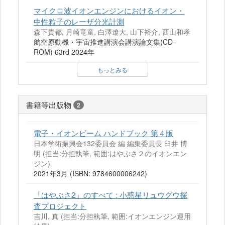
マイクロ波イオンエンジンにおけるイオン・
中性粒子のレーザ分光計測
森下貴都, 月崎竜童, 白澤遼大, 山下裕介, 西山和孝
航空原動機・宇宙推進講演会講演論文集(CD-
ROM) 63rd 2024年
もっとみる
書籍等出版物
2
電子・イオンビーム ハンドブック 第４版
日本学術振興会132委員会 編 編集委員長 臼井 博
明 (担当:分担執筆, 範囲:はやぶさ２のイオンエン
ジン)
2021年3月 (ISBN: 9784600006242)
「はやぶさ2」のすべて : 小惑星リュウグウ探
査プロジェクト
吉川, 真 (担当:分担執筆, 範囲:イオンエンジン運用