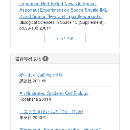
Japanese Red-Belled Newts in Space-
Astronaut Experiment on Space Shuttle IML-
2 and Space Flyer Unit （jointly worked）
Biological Sciences in Space 15 (Supplement),
pp.96-103 2001年
もっとみる
書籍等出版物
6
絵でわかる細胞の世界
講談社 2001年
An Illustrated Guide to Cell Biology
Kodansha 2001年
「星と生き物たちの宇宙」(共著)
集英社 2000年
"Stars and Living things of the Universe"