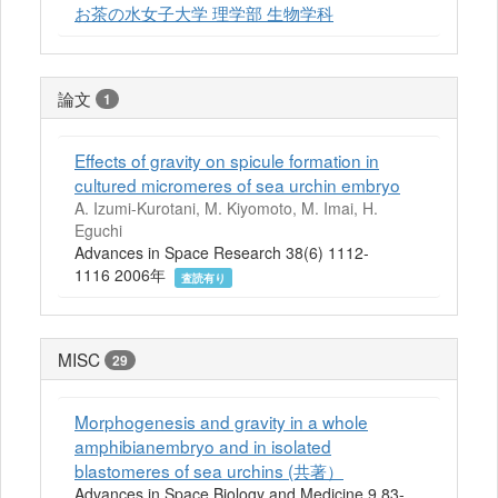
お茶の水女子大学 理学部 生物学科
論文
1
Effects of gravity on spicule formation in
cultured micromeres of sea urchin embryo
A. Izumi-Kurotani, M. Kiyomoto, M. Imai, H.
Eguchi
Advances in Space Research 38(6) 1112-
1116 2006年
査読有り
MISC
29
Morphogenesis and gravity in a whole
amphibianembryo and in isolated
blastomeres of sea urchins (共著）
Advances in Space Biology and Medicine 9 83-