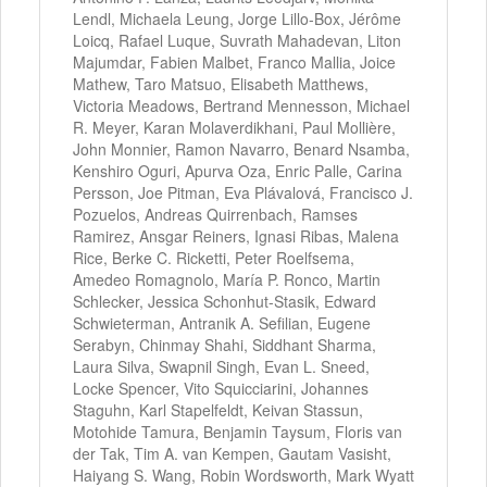
Lendl, Michaela Leung, Jorge Lillo-Box, Jérôme
Loicq, Rafael Luque, Suvrath Mahadevan, Liton
Majumdar, Fabien Malbet, Franco Mallia, Joice
Mathew, Taro Matsuo, Elisabeth Matthews,
Victoria Meadows, Bertrand Mennesson, Michael
R. Meyer, Karan Molaverdikhani, Paul Mollière,
John Monnier, Ramon Navarro, Benard Nsamba,
Kenshiro Oguri, Apurva Oza, Enric Palle, Carina
Persson, Joe Pitman, Eva Plávalová, Francisco J.
Pozuelos, Andreas Quirrenbach, Ramses
Ramirez, Ansgar Reiners, Ignasi Ribas, Malena
Rice, Berke C. Ricketti, Peter Roelfsema,
Amedeo Romagnolo, María P. Ronco, Martin
Schlecker, Jessica Schonhut-Stasik, Edward
Schwieterman, Antranik A. Sefilian, Eugene
Serabyn, Chinmay Shahi, Siddhant Sharma,
Laura Silva, Swapnil Singh, Evan L. Sneed,
Locke Spencer, Vito Squicciarini, Johannes
Staguhn, Karl Stapelfeldt, Keivan Stassun,
Motohide Tamura, Benjamin Taysum, Floris van
der Tak, Tim A. van Kempen, Gautam Vasisht,
Haiyang S. Wang, Robin Wordsworth, Mark Wyatt