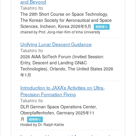
and Beyond
Takahiro Ito
The 29th Short Course on Space Technology,
The Korean Society for Aeronautical and Space
Sciences, Incheon, Korea 2026年5月
招待有り
chaired by Prof. Jong-Han Kim of Inha University
Unifying Lunar Descent Guidance
Takahiro Ito
2026 AIAA SciTech Forum (Invited Session:
Entry, Descent and Landing GN&C
Technologies), Orlando, The United States 2026
年1月
Introduction to JAXA’s Activities on Ultra-
Precision Formation Flying
Takahiro Ito
DLR Ger­man Space Op­er­a­tions Cen­ter,
Oberpfaffenhofen, Germany 2025年11
月
招待有り
Hosted by Dr. Ralph Kahle