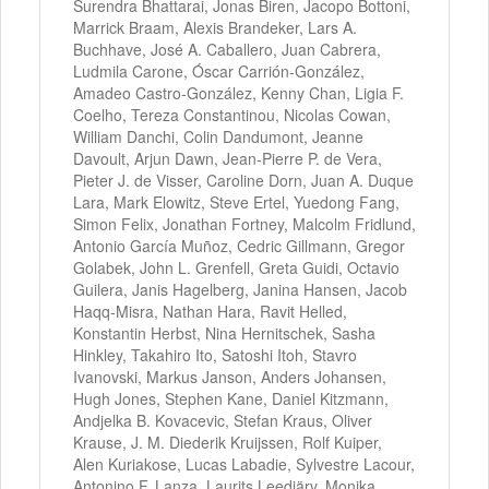
Surendra Bhattarai, Jonas Biren, Jacopo Bottoni,
Marrick Braam, Alexis Brandeker, Lars A.
Buchhave, José A. Caballero, Juan Cabrera,
Ludmila Carone, Óscar Carrión-González,
Amadeo Castro-González, Kenny Chan, Ligia F.
Coelho, Tereza Constantinou, Nicolas Cowan,
William Danchi, Colin Dandumont, Jeanne
Davoult, Arjun Dawn, Jean-Pierre P. de Vera,
Pieter J. de Visser, Caroline Dorn, Juan A. Duque
Lara, Mark Elowitz, Steve Ertel, Yuedong Fang,
Simon Felix, Jonathan Fortney, Malcolm Fridlund,
Antonio García Muñoz, Cedric Gillmann, Gregor
Golabek, John L. Grenfell, Greta Guidi, Octavio
Guilera, Janis Hagelberg, Janina Hansen, Jacob
Haqq-Misra, Nathan Hara, Ravit Helled,
Konstantin Herbst, Nina Hernitschek, Sasha
Hinkley, Takahiro Ito, Satoshi Itoh, Stavro
Ivanovski, Markus Janson, Anders Johansen,
Hugh Jones, Stephen Kane, Daniel Kitzmann,
Andjelka B. Kovacevic, Stefan Kraus, Oliver
Krause, J. M. Diederik Kruijssen, Rolf Kuiper,
Alen Kuriakose, Lucas Labadie, Sylvestre Lacour,
Antonino F. Lanza, Laurits Leedjärv, Monika