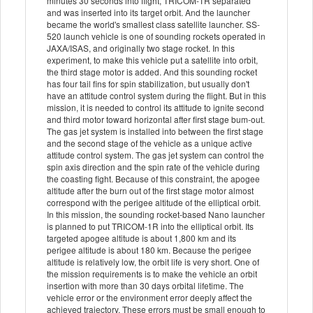
minutes 30 seconds into flight, TRICOM-1R separated
and was inserted into its target orbit. And the launcher
became the world's smallest class satellite launcher. SS-
520 launch vehicle is one of sounding rockets operated in
JAXA/ISAS, and originally two stage rocket. In this
experiment, to make this vehicle put a satellite into orbit,
the third stage motor is added. And this sounding rocket
has four tail fins for spin stabilization, but usually don't
have an attitude control system during the flight. But in this
mission, it is needed to control its attitude to ignite second
and third motor toward horizontal after first stage bum-out.
The gas jet system is installed into between the first stage
and the second stage of the vehicle as a unique active
attitude control system. The gas jet system can control the
spin axis direction and the spin rate of the vehicle during
the coasting fight. Because of this constraint, the apogee
altitude after the burn out of the first stage motor almost
correspond with the perigee altitude of the elliptical orbit.
In this mission, the sounding rocket-based Nano launcher
is planned to put TRICOM-1R into the elliptical orbit. Its
targeted apogee altitude is about 1,800 km and its
perigee altitude is about 180 km. Because the perigee
altitude is relatively low, the orbit life is very short. One of
the mission requirements is to make the vehicle an orbit
insertion with more than 30 days orbital lifetime. The
vehicle error or the environment error deeply affect the
achieved trajectory. These errors must be small enough to