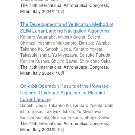
The 75th International Astronautical Congress,
Milan, Italy 2024年10月
The Development and Verification Method of
SLIM Lunar Landing Navigation Algorithms
Kentaro Watanabe, Mikhiro Sugita, Seiichi
Shimizu, Yoshihiro Mukumoto, Daisuke Watabe,
Takahiro Ito, Satoshi Ueda, Kentaro Yokota,
Takayuki Ishida, Yu Miyazawa, Seisuke Fukuda,
Kenichi Kushiki, Shujiro Sawai, Shin-ichiro Sakai
The 75th International Astronautical Congress,
Milan, Italy 2024年10月
On-orbit Operation Results of the Powered
Descent Guidance Algorithm for Pinpoint
Lunar Landing
Satoshi Ueda, Takahiro Ito, Kentaro Yokota, Shin-
ichiro Sakai, Takayuki Ishida, Yu Miyazawa,
Kenichi Kushiki, Seisuke Fukuda, Shujiro Sawai
The 75th International Astronautical Congress,
Milan, Italy 2024年10月