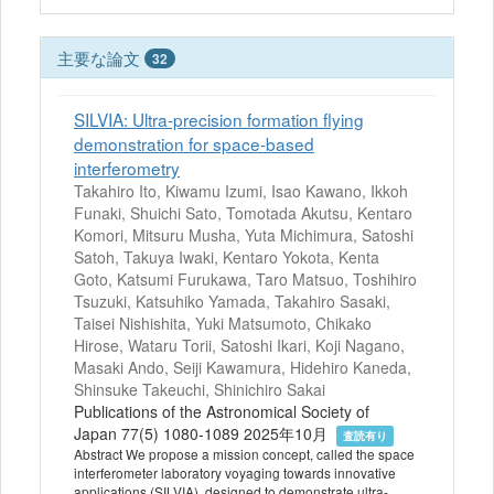
主要な論文
32
SILVIA: Ultra-precision formation flying
demonstration for space-based
interferometry
Takahiro Ito, Kiwamu Izumi, Isao Kawano, Ikkoh
Funaki, Shuichi Sato, Tomotada Akutsu, Kentaro
Komori, Mitsuru Musha, Yuta Michimura, Satoshi
Satoh, Takuya Iwaki, Kentaro Yokota, Kenta
Goto, Katsumi Furukawa, Taro Matsuo, Toshihiro
Tsuzuki, Katsuhiko Yamada, Takahiro Sasaki,
Taisei Nishishita, Yuki Matsumoto, Chikako
Hirose, Wataru Torii, Satoshi Ikari, Koji Nagano,
Masaki Ando, Seiji Kawamura, Hidehiro Kaneda,
Shinsuke Takeuchi, Shinichiro Sakai
Publications of the Astronomical Society of
Japan 77(5) 1080-1089 2025年10月
査読有り
Abstract We propose a mission concept, called the space
interferometer laboratory voyaging towards innovative
applications (SILVIA), designed to demonstrate ultra-