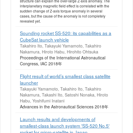
structure can explain the over-large Z-axis anomaly. The
interplanetary magnetic field effect is correlated with the
sudden change of Z-axis torque anomaly in several
cases, but the cause of the anomaly is not completely
revealed yet.
Sounding rocket SS-520: its capabilities as a
CubeSat launch vehicle
Takahiro Ito, Takayuki Yamamoto, Takahiro
Nakamura, Hiroto Habu, Hirohito Ohtsuka
Proceedings of the International Astronautical
Congress, IAC 2018年
Flight result of world’s smallest class satellite
launcher
Takayuki Yamamoto, Takahiro Ito, Takahiro
Nakamura, Takashi Ito, Satoshi Nonaka, Hiroto
Habu, Yoshifumi Inatani
Advances in the Astronautical Sciences 2018年
Launch results and developments of
smallest-class launch system 'SS-520 No.5'
rocket for micro-satellite in Japan