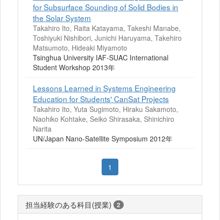
for Subsurface Sounding of Solid Bodies in
the Solar System
Takahiro Ito, Raita Katayama, Takeshi Manabe,
Toshiyuki Nishibori, Junichi Haruyama, Takehiro
Matsumoto, Hideaki Miyamoto
Tsinghua University IAF-SUAC International
Student Workshop 2013年
Lessons Learned in Systems Engineering
Education for Students' CanSat Projects
Takahiro Ito, Yuta Sugimoto, Hiraku Sakamoto,
Naohiko Kohtake, Seiko Shirasaka, Shinichiro
Narita
UN/Japan Nano-Satellite Symposium 2012年
1
担当経験のある科目(授業)
2