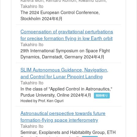
Takahiro Ito
The 2024 European Control Conference,
Stockholm 2024年6月
Compensation of gravitational perturbations
for precise formation flying in low Earth orbit
Takahiro Ito
29th International Symposium on Space Flight
Dynamics, Darmstadt, Germany 2024年4月
SLIM Autonomous Guidance, Navigation,
and Control for Lunar Pinpoint Landing
Takahiro Ito
In the class of "Applied Control in Astronautics,"
Purdue University, Online 2024年4月
招待有り
Hosted by Prof. Ken Oguri
Astronautical perspective towards future
formation-flying space interferometry
Takahiro Ito
Seminar, Exoplanets and Habitability Group, ETH