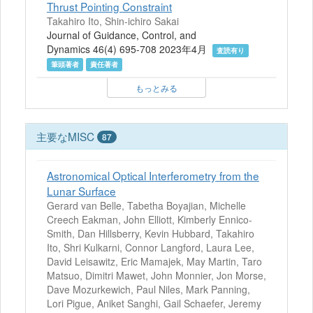
Thrust Pointing Constraint
Takahiro Ito, Shin-ichiro Sakai
Journal of Guidance, Control, and
Dynamics 46(4) 695-708 2023年4月
査読有り
筆頭著者
責任著者
もっとみる
主要なMISC
87
Astronomical Optical Interferometry from the
Lunar Surface
Gerard van Belle, Tabetha Boyajian, Michelle
Creech Eakman, John Elliott, Kimberly Ennico-
Smith, Dan Hillsberry, Kevin Hubbard, Takahiro
Ito, Shri Kulkarni, Connor Langford, Laura Lee,
David Leisawitz, Eric Mamajek, May Martin, Taro
Matsuo, Dimitri Mawet, John Monnier, Jon Morse,
Dave Mozurkewich, Paul Niles, Mark Panning,
Lori Pigue, Aniket Sanghi, Gail Schaefer, Jeremy