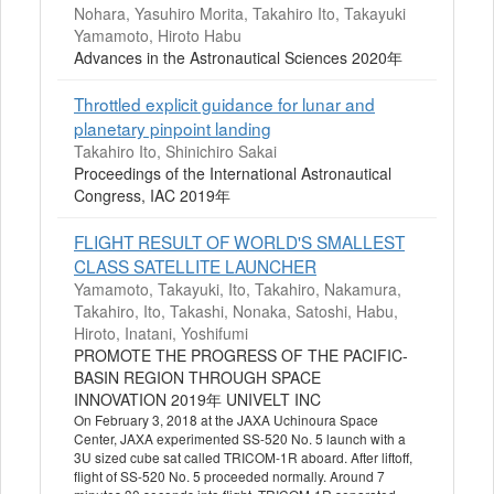
Nohara, Yasuhiro Morita, Takahiro Ito, Takayuki
Yamamoto, Hiroto Habu
Advances in the Astronautical Sciences 2020年
Throttled explicit guidance for lunar and
planetary pinpoint landing
Takahiro Ito, Shinichiro Sakai
Proceedings of the International Astronautical
Congress, IAC 2019年
FLIGHT RESULT OF WORLD'S SMALLEST
CLASS SATELLITE LAUNCHER
Yamamoto, Takayuki, Ito, Takahiro, Nakamura,
Takahiro, Ito, Takashi, Nonaka, Satoshi, Habu,
Hiroto, Inatani, Yoshifumi
PROMOTE THE PROGRESS OF THE PACIFIC-
BASIN REGION THROUGH SPACE
INNOVATION 2019年 UNIVELT INC
On February 3, 2018 at the JAXA Uchinoura Space
Center, JAXA experimented SS-520 No. 5 launch with a
3U sized cube sat called TRICOM-1R aboard. After liftoff,
flight of SS-520 No. 5 proceeded normally. Around 7