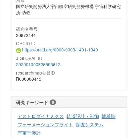
所属
国立研究開発法人宇宙航空研究開発機構 宇宙科学研究
所 助教
研究者番号
30872444
ORCID ID
https://orcid.org/0000-0003-1491-1940
J-GLOBAL ID
202001000326595612
researchmap会員ID
R000000445
研究キーワード
6
アストロダイナミクス
軌道設計・制御
離着陸
フォーメーションフライト
探査システム
宇宙干渉計