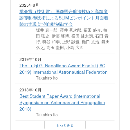
2025年8月
学会賞（技術賞） 画像照合航法技術と高精度
誘導制御技術によるSLIMピンポイント月面着
陸の実現 計測自動制御学会
坂井 真一郎, 澤井 秀次郎, 福田 盛介, 植
田 聡史, 伊藤 琢博, 横田 健太朗, 石田 貴
行, 狩谷 和季, 上野 誠也, 樋口 丈浩, 鎌田
弘之, 高玉 圭樹, 小島 広久
2019年10月
The Luigi G. Napolitano Award Finalist (IAC
2019) International Astronautical Federation
Takahiro Ito
2013年10月
Best Student Paper Award (International
Symposium on Antennas and Propagation
2013)
Takahiro Ito
もっとみる