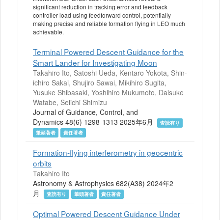
significant reduction in tracking error and feedback
controller load using feedforward control, potentially
making precise and reliable formation flying in LEO much
achievable.
Terminal Powered Descent Guidance for the
Smart Lander for Investigating Moon
Takahiro Ito, Satoshi Ueda, Kentaro Yokota, Shin-
ichiro Sakai, Shujiro Sawai, Mikihiro Sugita,
Yusuke Shibasaki, Yoshihiro Mukumoto, Daisuke
Watabe, Seiichi Shimizu
Journal of Guidance, Control, and
Dynamics 48(6) 1298-1313 2025年6月
査読有り
筆頭著者
責任著者
Formation-flying interferometry in geocentric
orbits
Takahiro Ito
Astronomy & Astrophysics 682(A38) 2024年2
月
査読有り
筆頭著者
責任著者
Optimal Powered Descent Guidance Under