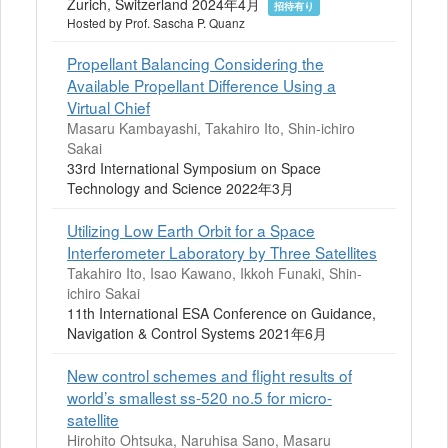
Zurich, Switzerland 2024年4月
招待有り
Hosted by Prof. Sascha P. Quanz
Propellant Balancing Considering the
Available Propellant Difference Using a
Virtual Chief
Masaru Kambayashi, Takahiro Ito, Shin-ichiro
Sakai
33rd International Symposium on Space
Technology and Science 2022年3月
Utilizing Low Earth Orbit for a Space
Interferometer Laboratory by Three Satellites
Takahiro Ito, Isao Kawano, Ikkoh Funaki, Shin-
ichiro Sakai
11th International ESA Conference on Guidance,
Navigation & Control Systems 2021年6月
New control schemes and flight results of
world’s smallest ss-520 no.5 for micro-
satellite
Hirohito Ohtsuka, Naruhisa Sano, Masaru