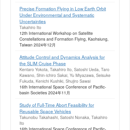
Precise Formation Flying in Low Earth Orbit
Under Environmental and Systematic
Uncertainties
Takahiro Ito
12th International Workshop on Satellite
Constellations and Formation Flying, Kaohsiung,
Taiwan 2024年12月
Attitude Control and Dynamics Analysis for
the SLIM Cruise Phase
Kentaro Yokota, Takahiro Ito, Satoshi Ueda, Taro
Kawano, Shin-ichiro Sakai, Yu Miyazawa, Seisuke
Fukuda, Kenichi Kushiki, Shujiro Sawai
16th International Space Conference of Pacific-
basin Societies 2024年11月
Study of Full-Time Abort Feasibility for
Reusable Space Vehicles
Takunobu Takahashi, Satoshi Nonaka, Takahiro
Ito
16th International Space Conference of Pacific-