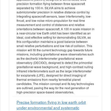
precision formation flying between three spacecraft
separated by 100 m. SILVIA aims to achieve
submicrometer precision in relative distance control by
integrating spacecraft sensors, laser interferometry, low-
thrust, and low-noise micro-propulsion for real-time
measurement and control of distances and relative
orientations between spacecraft. A 100 m scale mission in
a near-circular low Earth orbit has been identified as an
ideal, cost-effective setting for demonstrating SILVIA, as
this configuration maintains a good balance between
small relative perturbations and low risk of collision. This
mission will fill the current technology gap towards future
missions, including gravitational wave observatories such
as the decihertz interferometer gravitational wave
observatory (DECIGO), designed to detect the primordial
gravitational-wave background, and high-contrast nulling
infrared interferometers such as the large interferometer
for exoplanets (LIFE), designed for direct imaging of
thermal emissions from nearby terrestrial planet
candidates. The mission concept and its key technologies
are outlined, paving the way for the next generation of
high-precision space-based observatories.
Precise formation flying in low earth orbit
under environmental and systematic