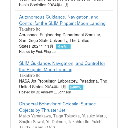
basin Societies 2024年11月
Autonomous Guidance, Navigation, and
Control for the SLIM Pinpoint Moon Landing
Takahiro Ito
Aerospace Engineering Department Seminar,
San Diego State University, The United
States 2024年11月
招待有り
Hosted by Prof. Ping Lu
SLIM Guidance, Navigation, and Control for
the Pinpoint Moon Landing
Takahiro Ito
NASA Jet Propulsion Laboratory, Pasadena, The
United States 2024年11月
招待有り
Hosted by Dr. Andrew E. Johnson
Dispersal Behavior of Celestial Surface
Objects by Thruster Jet
Maiko Yamakawa, Taiga Tokuoka, Yusuke Maru,
Shujiro Sawai, Yu Daimon, Takahiro Ito, Yuichi
Tsuda, Osamu Mori