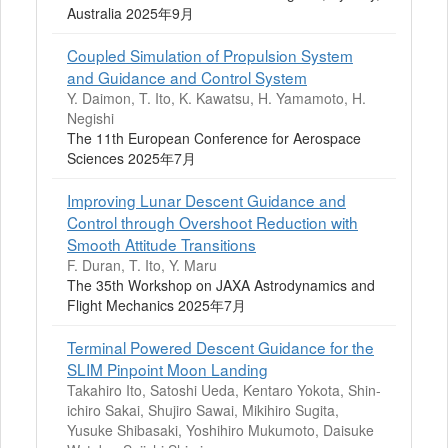
Australia 2025年9月
Coupled Simulation of Propulsion System
and Guidance and Control System
Y. Daimon, T. Ito, K. Kawatsu, H. Yamamoto, H.
Negishi
The 11th European Conference for Aerospace
Sciences 2025年7月
Improving Lunar Descent Guidance and
Control through Overshoot Reduction with
Smooth Attitude Transitions
F. Duran, T. Ito, Y. Maru
The 35th Workshop on JAXA Astrodynamics and
Flight Mechanics 2025年7月
Terminal Powered Descent Guidance for the
SLIM Pinpoint Moon Landing
Takahiro Ito, Satoshi Ueda, Kentaro Yokota, Shin-
ichiro Sakai, Shujiro Sawai, Mikihiro Sugita,
Yusuke Shibasaki, Yoshihiro Mukumoto, Daisuke