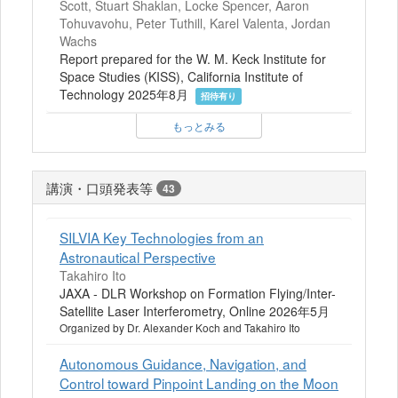
Scott, Stuart Shaklan, Locke Spencer, Aaron
Tohuvavohu, Peter Tuthill, Karel Valenta, Jordan
Wachs
Report prepared for the W. M. Keck Institute for
Space Studies (KISS), California Institute of
Technology 2025年8月
招待有り
もっとみる
講演・口頭発表等
43
SILVIA Key Technologies from an
Astronautical Perspective
Takahiro Ito
JAXA - DLR Workshop on Formation Flying/Inter-
Satellite Laser Interferometry, Online 2026年5月
Organized by Dr. Alexander Koch and Takahiro Ito
Autonomous Guidance, Navigation, and
Control toward Pinpoint Landing on the Moon