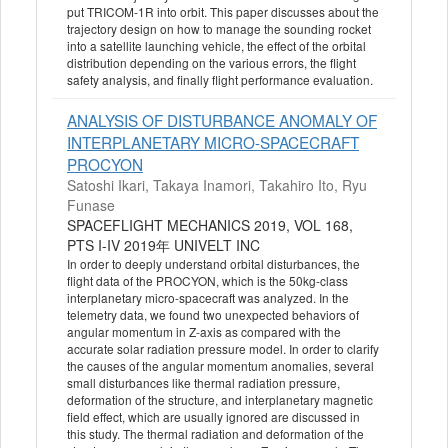
put TRICOM-1R into orbit. This paper discusses about the
trajectory design on how to manage the sounding rocket
into a satellite launching vehicle, the effect of the orbital
distribution depending on the various errors, the flight
safety analysis, and finally flight performance evaluation.
ANALYSIS OF DISTURBANCE ANOMALY OF
INTERPLANETARY MICRO-SPACECRAFT
PROCYON
Satoshi Ikari, Takaya Inamori, Takahiro Ito, Ryu
Funase
SPACEFLIGHT MECHANICS 2019, VOL 168,
PTS I-IV 2019年 UNIVELT INC
In order to deeply understand orbital disturbances, the
flight data of the PROCYON, which is the 50kg-class
interplanetary micro-spacecraft was analyzed. In the
telemetry data, we found two unexpected behaviors of
angular momentum in Z-axis as compared with the
accurate solar radiation pressure model. In order to clarify
the causes of the angular momentum anomalies, several
small disturbances like thermal radiation pressure,
deformation of the structure, and interplanetary magnetic
field effect, which are usually ignored are discussed in
this study. The thermal radiation and deformation of the