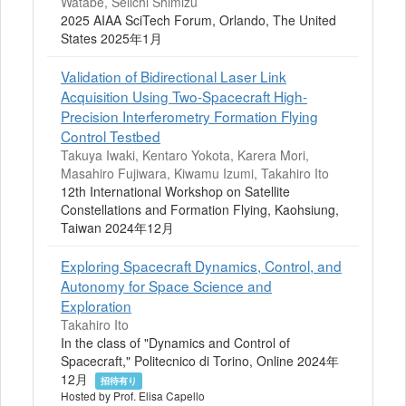
Watabe, Seiichi Shimizu
2025 AIAA SciTech Forum, Orlando, The United
States 2025年1月
Validation of Bidirectional Laser Link
Acquisition Using Two-Spacecraft High-
Precision Interferometry Formation Flying
Control Testbed
Takuya Iwaki, Kentaro Yokota, Karera Mori,
Masahiro Fujiwara, Kiwamu Izumi, Takahiro Ito
12th International Workshop on Satellite
Constellations and Formation Flying, Kaohsiung,
Taiwan 2024年12月
Exploring Spacecraft Dynamics, Control, and
Autonomy for Space Science and
Exploration
Takahiro Ito
In the class of "Dynamics and Control of
Spacecraft," Politecnico di Torino, Online 2024年
12月
招待有り
Hosted by Prof. Elisa Capello