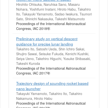
Hirohito Ohtsuka, Naruhisa Sano, Masaru
Nohara, Yoshifumi Inatani, Hiroto Habu, Takahiro
Ito, Takayuki Yamamoto, Sadao Iwakura, Tsumori
Sato, Shinichi Nakasuka, Takeshi Matsumoto
Proceedings of the International Astronautical
Congress, IAC 2018年
Preliminary study on vertical descent
guidance for precise lunar landing
Takahiro Ito, Satoshi Ueda, Shin Ichiro Sakai,
Shujiro Sawai, Seisuke Fukuda, Kenichi Kushiki,
Seiya Ueno, Takehiro Higuchi, Yusuke Shibasaki,
Takeshi Kuroda
Proceedings of the International Astronautical
Congress, IAC 2017年
Trajectory design of sounding rocket based
nano launcher
Takayuki Yamamoto, Takahiro Ito, Takahiro
Nakamura, Hiroto Habu
Proceedings of the International Astronautical
Congress, IAC 2017年