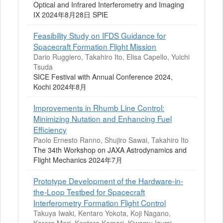
Optical and Infrared Interferometry and Imaging
IX 2024年8月28日 SPIE
Feasibility Study on IFDS Guidance for
Spacecraft Formation Flight Mission
Dario Ruggiero, Takahiro Ito, Elisa Capello, Yuichi
Tsuda
SICE Festival with Annual Conference 2024,
Kochi 2024年8月
Improvements in Rhumb Line Control:
Minimizing Nutation and Enhancing Fuel
Efficiency
Paolo Ernesto Ranno, Shujiro Sawai, Takahiro Ito
The 34th Workshop on JAXA Astrodynamics and
Flight Mechanics 2024年7月
Prototype Development of the Hardware-in-
the-Loop Testbed for Spacecraft
Interferometry Formation Flight Control
Takuya Iwaki, Kentaro Yokota, Koji Nagano,
Karera Mori, Kentaro Komori, Kiwamu Izumi,