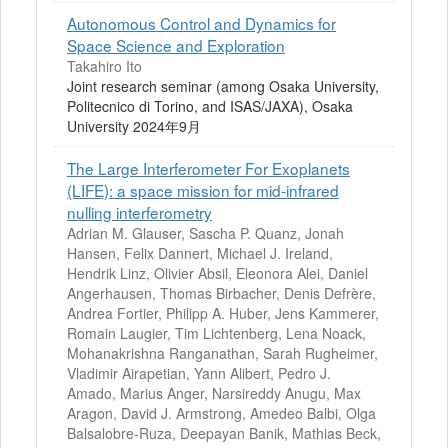
Autonomous Control and Dynamics for
Space Science and Exploration
Takahiro Ito
Joint research seminar (among Osaka University,
Politecnico di Torino, and ISAS/JAXA), Osaka
University 2024年9月
The Large Interferometer For Exoplanets
(LIFE): a space mission for mid-infrared
nulling interferometry
Adrian M. Glauser, Sascha P. Quanz, Jonah
Hansen, Felix Dannert, Michael J. Ireland,
Hendrik Linz, Olivier Absil, Eleonora Alei, Daniel
Angerhausen, Thomas Birbacher, Denis Defrère,
Andrea Fortier, Philipp A. Huber, Jens Kammerer,
Romain Laugier, Tim Lichtenberg, Lena Noack,
Mohanakrishna Ranganathan, Sarah Rugheimer,
Vladimir Airapetian, Yann Alibert, Pedro J.
Amado, Marius Anger, Narsireddy Anugu, Max
Aragon, David J. Armstrong, Amedeo Balbi, Olga
Balsalobre-Ruza, Deepayan Banik, Mathias Beck,