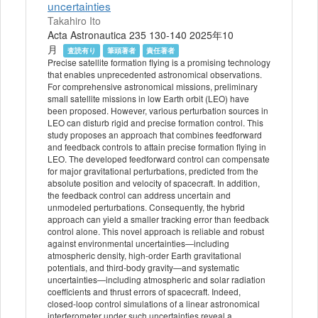
uncertainties
Takahiro Ito
Acta Astronautica 235 130-140 2025年10
月
査読有り
筆頭著者
責任著者
Precise satellite formation flying is a promising technology
that enables unprecedented astronomical observations.
For comprehensive astronomical missions, preliminary
small satellite missions in low Earth orbit (LEO) have
been proposed. However, various perturbation sources in
LEO can disturb rigid and precise formation control. This
study proposes an approach that combines feedforward
and feedback controls to attain precise formation flying in
LEO. The developed feedforward control can compensate
for major gravitational perturbations, predicted from the
absolute position and velocity of spacecraft. In addition,
the feedback control can address uncertain and
unmodeled perturbations. Consequently, the hybrid
approach can yield a smaller tracking error than feedback
control alone. This novel approach is reliable and robust
against environmental uncertainties—including
atmospheric density, high-order Earth gravitational
potentials, and third-body gravity—and systematic
uncertainties—including atmospheric and solar radiation
coefficients and thrust errors of spacecraft. Indeed,
closed-loop control simulations of a linear astronomical
interferometer under such uncertainties reveal a