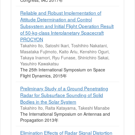
Reliable and Robust Implementation of
Attitude Determination and Control
Subsystem and Initial Flight Operation Result
of 50-kg-class Interplanetary Spacecraft
PROCYON
Takahiro Ito, Satoshi Ikari, Toshihiro Nakatani,
Masataka Fujimoto, Kaito Ariu, Kenshiro Oguri,
Takaya Inamori, Ryu Funase, Shinichiro Sakai,
Yasuhiro Kawakatsu
The 25th International Symposium on Space
Flight Dynamics, 2015年
Preliminary Study of a Ground Penetrating
Radar for Subsurface Sounding of Solid
Bodies in the Solar System
Takahiro Ito, Raita Katayama, Takeshi Manabe
The International Symposium on Antennas and
Propagation 2013年
Elimination Effects of Radar Signal Distortion