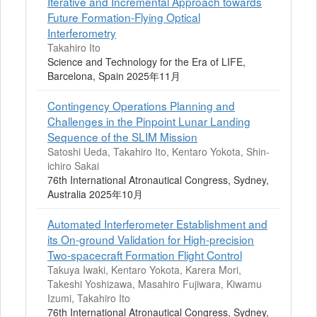
Iterative and Incremental Approach towards
Future Formation-Flying Optical
Interferometry
Takahiro Ito
Science and Technology for the Era of LIFE,
Barcelona, Spain 2025年11月
Contingency Operations Planning and
Challenges in the Pinpoint Lunar Landing
Sequence of the SLIM Mission
Satoshi Ueda, Takahiro Ito, Kentaro Yokota, Shin-
ichiro Sakai
76th International Atronautical Congress, Sydney,
Australia 2025年10月
Automated Interferometer Establishment and
its On-ground Validation for High-precision
Two-spacecraft Formation Flight Control
Takuya Iwaki, Kentaro Yokota, Karera Mori,
Takeshi Yoshizawa, Masahiro Fujiwara, Kiwamu
Izumi, Takahiro Ito
76th International Atronautical Congress, Sydney,