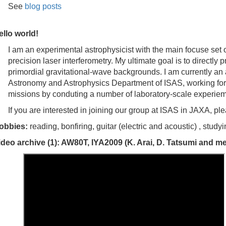
See
blog posts
ello world!
I am an experimental astrophysicist with the main focuse set
precision laser interferometry. My ultimate goal is to directly
primordial gravitational-wave backgrounds. I am currently an
Astronomy and Astrophysics Department of ISAS, working for 
missions by conduting a number of laboratory-scale experiem
If you are interested in joining our group at ISAS in JAXA, ple
obbies:
reading, bonfiring, guitar (electric and acoustic) , study
ideo archive (1): AW80T, IYA2009 (K. Arai, D. Tatsumi and m