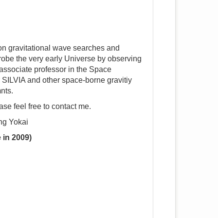
 on gravitational wave searches and
 probe the very early Universe by observing
 associate professor in the Space
SILVIA and other space-borne gravitiy
nts.
ase feel free to contact me.
ing Yokai
e in 2009)