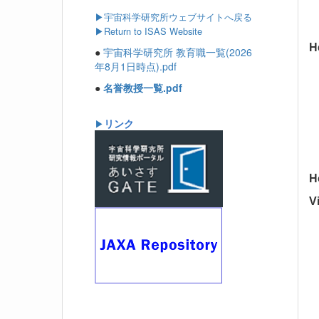
▶
宇宙科学研究所ウェブサイトへ戻る
▶Return to ISAS Website
H
●
宇宙科学研究所 教育職一覧(2026
年8月1日時点).pdf
●
名誉教授一覧.pdf
リンク
▶
H
V