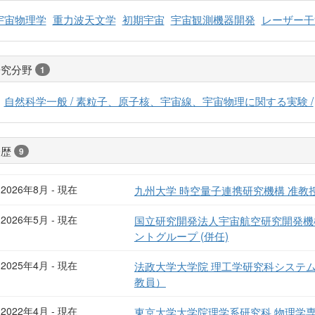
宇宙物理学
重力波天文学
初期宇宙
宇宙観測機器開発
レーザー干
研究分野
1
自然科学一般 / 素粒子、原子核、宇宙線、宇宙物理に関する実験 /
経歴
9
2026年8月 - 現在
九州大学 時空量子連携研究機構 准教授
2026年5月 - 現在
国立研究開発法人宇宙航空研究開発機
ントグループ (併任)
2025年4月 - 現在
法政大学大学院 理工学研究科システ
教員）
2022年4月 - 現在
東京大学大学院理学系研究科 物理学専