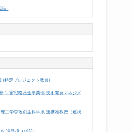
渉計
 (特定プロジェクト教員)
構 宇宙戦略基金事業部 技術開発マネジメ
ム理工学専攻創生科学系 連携准教授（連携
攻 准教授（併任）