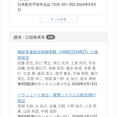
日本航空宇宙学会誌 72(9) 351-352 2024年9月5
日
もっとみる
講演・口頭発表等
123
極超音速統合制御実験（HIMICO/HAOT）の進
捗状況
佐藤 哲也, 田口 秀之, 津江 光洋, 土屋 武司, 中谷
辰爾, 松尾 亜紀子, 髙橋 英美, 廣谷 智成, 本郷 素
行, 古賀 勝, 森田 直人, 瀧澤 兼吾, 手塚 亜聖, 藤川
貴弘, 宮路 幸二, 徳留 真一郎, 丸 祐介, 坂本 勇樹
第8回観測ロケットシンポジウム 2026年3月12日
パラシュート放出・展開システムの総合飛行
実証
髙栁 大樹, 丸 祐介, 佐藤 正騎, 小野 稜介, 八木 邑
磨, 山田 和彦, 中尾 達郎
第8回観測ロケットシンポジウム 2026年3月12日