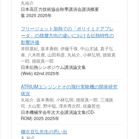
丸祐介
日本高圧力技術協会秋季講演会講演概要
集 2025 2025年
フリージェット加熱での「ポリイミドアブレ
ータ」の積層方向の違いにおける伝熱特性の
影響評価
井田基紀, 坂本勇樹, 伊藤千珠, 中山才誠, 真子弘
泰, 八木邑麿, 山田和彦, 丸祐介, 小林弘明, 徳留真
一郎, 徳留真一郎
日本伝熱シンポジウム講演論文集
(Web) 62nd 2025年
ATRIUMエンジンとその飛行実験機の開発研究
状況
丸祐介, 坂本勇樹, 小林弘明, 徳留真一郎, 三浦政
司, 大山聖, 野中聡, 澤井秀次郎, 佐藤哲也
日本機械学会年次大会講演論文集(CD-
ROM) 2025 2025年
棚次亘弘先生の思い出
丸 祐介