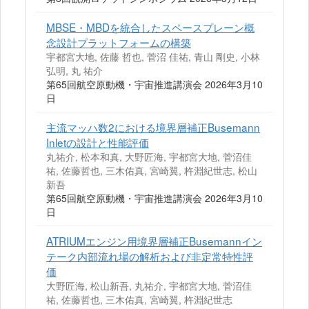
MBSE・MBDを統合したスペースプレーン概
念設計プラットフォームの構築
宇都宮大地, 佐藤 哲也, 菅沼 佳祐, 青山 剛史, 小林
弘明, 丸 祐介
第65回航空原動機・宇宙推進講演会 2026年3月10
日
主流マッハ数2における境界層補正Busemann
Inletの設計と性能評価
丸祐介, 松本和真, 大野匠海, 宇都宮大地, 菅沼佳
祐, 佐藤哲也, 三木佑真, 宮崎翼, 杵淵紀世志, 松山
新吾
第65回航空原動機・宇宙推進講演会 2026年3月10
日
ATRIUMエンジン用境界層補正Busemannイン
テーク内部流れ場の解析および非定常特性評
価
大野匠海, 松山新吾, 丸祐介, 宇都宮大地, 菅沼佳
祐, 佐藤哲也, 三木佑真, 宮崎翼, 杵淵紀世志