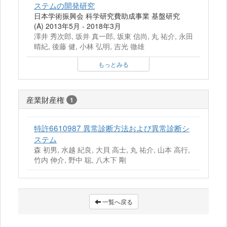
ステムの開発研究
日本学術振興会 科学研究費助成事業 基盤研究
(A) 2013年5月 - 2018年3月
澤井 秀次郎, 坂井 真一郎, 坂東 信尚, 丸 祐介, 永田
晴紀, 後藤 健, 小林 弘明, 吉光 徹雄
もっとみる
産業財産権
1
特許6610987 異常診断方法および異常診断シ
ステム
森 初男, 水越 紀良, 大貝 高士, 丸 祐介, 山本 高行,
竹内 伸介, 野中 聡, 八木下 剛
一覧へ戻る