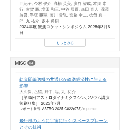
亜紀子, 今村 俊介, 髙橋 英美, 廣谷 智成, 本郷 素
行, 古賀 勝, 増田 和三, 中谷 辰爾, 森田 直人, 瀧澤
兼吾, 手塚 亜聖, 藤川 貴弘, 宮路 幸二, 徳留 真一
郎, 丸 祐介, 坂本 勇樹
2024年度 観測ロケットシンポジウム 2025年3月6
日
もっとみる
MISC
84
軌道間輸送機の共通化が輸送経済性に与える
影響
大久保, 岳留, 野中, 聡, 丸, 祐介
［第35回アストロダイナミクスシンポジウム講演
後刷り集］ 2025年7月
レポート番号: ASTRO-2025-C022(078)/In-person
飛行機のように宇宙に行く:スペースプレーン
とその技術