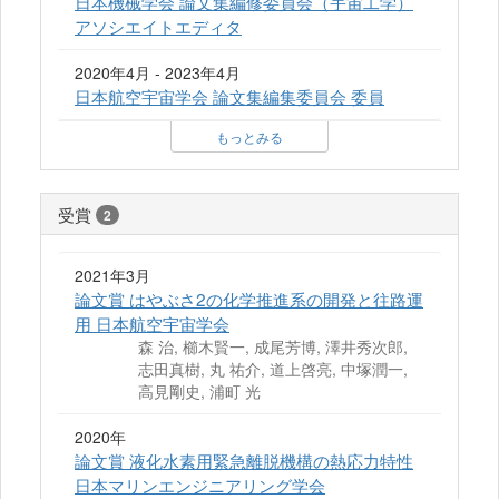
日本機械学会 論文集編修委員会（宇宙工学）
アソシエイトエディタ
2020年4月 - 2023年4月
日本航空宇宙学会 論文集編集委員会 委員
もっとみる
受賞
2
2021年3月
論文賞 はやぶさ2の化学推進系の開発と往路運
用 日本航空宇宙学会
森 治, 櫛木賢一, 成尾芳博, 澤井秀次郎,
志田真樹, 丸 祐介, 道上啓亮, 中塚潤一,
高見剛史, 浦町 光
2020年
論文賞 液化水素用緊急離脱機構の熱応力特性
日本マリンエンジニアリング学会