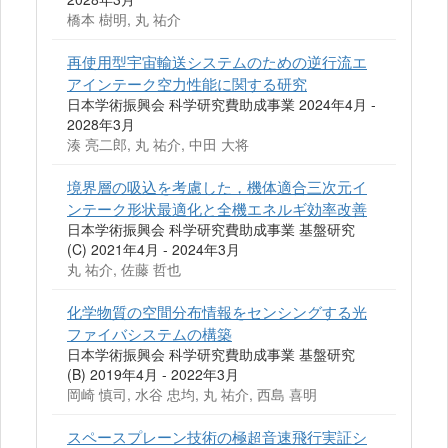
橋本 樹明, 丸 祐介
再使用型宇宙輸送システムのための逆行流エ
アインテーク空力性能に関する研究
日本学術振興会 科学研究費助成事業 2024年4月 -
2028年3月
湊 亮二郎, 丸 祐介, 中田 大将
境界層の吸込を考慮した，機体適合三次元イ
ンテーク形状最適化と全機エネルギ効率改善
日本学術振興会 科学研究費助成事業 基盤研究
(C) 2021年4月 - 2024年3月
丸 祐介, 佐藤 哲也
化学物質の空間分布情報をセンシングする光
ファイバシステムの構築
日本学術振興会 科学研究費助成事業 基盤研究
(B) 2019年4月 - 2022年3月
岡崎 慎司, 水谷 忠均, 丸 祐介, 西島 喜明
スペースプレーン技術の極超音速飛行実証シ