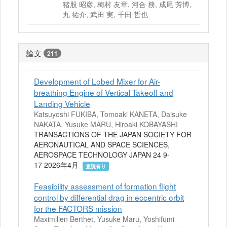
猪股 昭彦, 梅村 友章, 河合 務, 成尾 芳博,
丸 祐介, 武田 実, 千田 哲也
論文
211
Development of Lobed Mixer for Air-
breathing Engine of Vertical Takeoff and
Landing Vehicle
Katsuyoshi FUKIBA, Tomoaki KANETA, Daisuke
NAKATA, Yusuke MARU, Hiroaki KOBAYASHI
TRANSACTIONS OF THE JAPAN SOCIETY FOR
AERONAUTICAL AND SPACE SCIENCES,
AEROSPACE TECHNOLOGY JAPAN 24 9-
17 2026年4月
査読有り
Feasibility assessment of formation flight
control by differential drag in eccentric orbit
for the FACTORS mission
Maximilien Berthet, Yusuke Maru, Yoshifumi