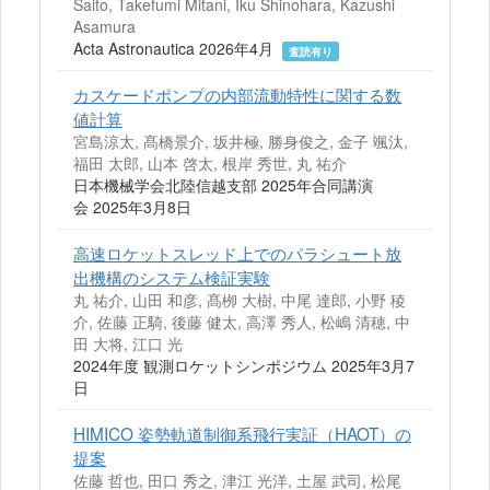
Saito, Takefumi Mitani, Iku Shinohara, Kazushi
Asamura
Acta Astronautica 2026年4月
査読有り
カスケードポンプの内部流動特性に関する数
値計算
宮島涼太, 髙橋景介, 坂井極, 勝身俊之, 金子 颯汰,
福田 太郎, 山本 啓太, 根岸 秀世, 丸 祐介
日本機械学会北陸信越支部 2025年合同講演
会 2025年3月8日
⾼速ロケットスレッド上でのパラシュート放
出機構のシステム検証実験
丸 祐介, 山田 和彦, 髙栁 大樹, 中尾 達郎, 小野 稜
介, 佐藤 正騎, 後藤 健太, 高澤 秀人, 松嶋 清穂, 中
田 大将, 江口 光
2024年度 観測ロケットシンポジウム 2025年3月7
日
HIMICO 姿勢軌道制御系⾶⾏実証（HAOT）の
提案
佐藤 哲也, 田口 秀之, 津江 光洋, 土屋 武司, 松尾