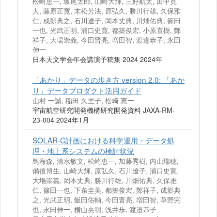
松崎恵一, 坂尾太郎, 山崎大輝, 三好航太, 田中寛
人, 藤原正寛, 末松芳法, 原弘久, 勝川行雄, 久保雅
仁, 成影典之, 石川遼子, 岡本丈典, 川畑佑典, 篠田
一也, 光武正明, 浦口史寛, 都築俊宏, 小原直樹, 鄭
祥子, 大場崇義, 今田晋亮, 増田智, 渡邉恭子, 永田
伸一
日本天文学会年会講演予稿集 2024 2024年
「あかり」データの歩き方 version 2.0: 「あか
り」データプロダクト活用ガイド
山村 一誠, 稲田 久里子, 松崎 恵一
宇宙航空研究開発機構研究開発資料 JAXA-RM-
23-004 2024年1月
SOLAR-C計画における科学運用・データ処
理・地上系システムの検討状況
鳥海森, 清水敏文, 松崎恵一, 加藤秀樹, 内山瑞穂,
備後博生, 山崎大輝, 原弘久, 石川遼子, 浦口史寛,
大場崇義, 岡本丈典, 勝川行雄, 川畑佑典, 久保雅
仁, 篠田一也, 下条圭美, 都築俊宏, 鄭祥子, 成影典
之, 光武正明, 飯田佑輔, 今田晋亮, 増田智, 草野完
也, 永田伸一, 横山央明, 浅井歩, 渡邉恭子