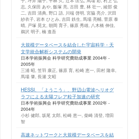
子, 坪井 陽子, 平林 久, 辻本 匡弘, 馬場 彩, 村上 弘
志, 久保田 あや, 飯塚 亮, 古田 豊, 林 壮一, 綾部 俊
二, 吉田 清典, 野口 語, 川端 啓明, 宮脇 亮介, 沢田
紗衣子, 岩本 ひとみ, 吉田 鉄生, 馬場 亮輔, 菅原 泰
晴, 戸塚 晃太, 朝岡 育子, 篠原 秀雄, 八木橋 伸佳,
鵜沢 明子, 楠 進吾
大規模データベースを結合した宇宙科学・天
文学統合解析システムの開発
日本学術振興会 科学研究費助成事業 2004年 -
2005年
三浦 昭, 笠羽 康正, 篠原 育, 松崎 恵一, 田村 隆幸,
馬場 肇, 長瀬 文昭
HESSI、「ようこう」、野辺山電波ヘリオグ
ラフによる太陽フレア粒子加速の研究
日本学術振興会 科学研究費助成事業 2002年 -
2004年
小杉 健郎, 坂尾 太郎, 松崎 恵一, 柴崎 清登, 増田
智
高速ネットワークと大規模データベースを結