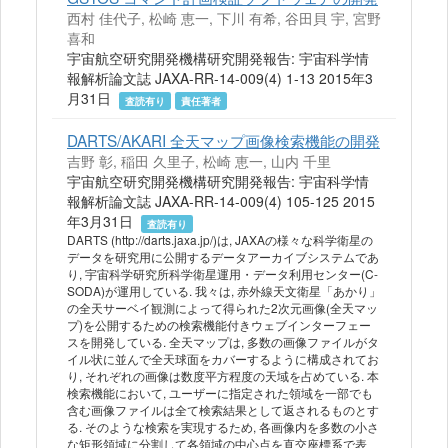
西村 佳代子, 松崎 恵一, 下川 有希, 谷田貝 宇, 宮野
喜和
宇宙航空研究開発機構研究開発報告: 宇宙科学情
報解析論文誌 JAXA-RR-14-009(4) 1-13 2015年3
月31日
査読有り
責任著者
DARTS/AKARI 全天マップ画像検索機能の開発
吉野 彰, 稲田 久里子, 松崎 恵一, 山内 千里
宇宙航空研究開発機構研究開発報告: 宇宙科学情
報解析論文誌 JAXA-RR-14-009(4) 105-125 2015
年3月31日
査読有り
DARTS (http://darts.jaxa.jp/)は, JAXAの様々な科学衛星の
データを研究用に公開するデータアーカイブシステムであ
り, 宇宙科学研究所科学衛星運用・データ利用センター(C-
SODA)が運用している. 我々は, 赤外線天文衛星「あかり」
の全天サーベイ観測によって得られた2次元画像(全天マッ
プ)を公開するための検索機能付きウェブインターフェー
スを開発している. 全天マップは, 多数の画像ファイルがタ
イル状に並んで全天球面をカバーするように構成されてお
り, それぞれの画像は数度平方程度の天域を占めている. 本
検索機能において, ユーザーに指定された領域を一部でも
含む画像ファイルは全て検索結果として返されるものとす
る. そのような検索を実現するため, 各画像内を多数の小さ
な矩形領域に分割して各領域の中心点を直交座標系で表