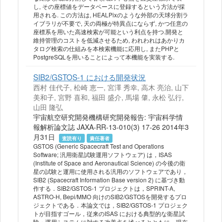
し, その座標値をデータベースに登録するという方法が採
用される. この方法は, HEALPixのような外部の天球分割ラ
イブラリが不要で, 天の両極が特異点にならず, かつ任意の
座標系を用いた高速検索が可能という利点を持つ.開発と
維持管理のコストを低減させるため, われわれはあかりカ
タログ検索の仕組みを本検索機能に応用し, またPHPと
PostgreSQLを用いることによって本機能を実装する.
SIB2/GSTOS-1 における開発状況
西村 佳代子, 松崎 恵一, 宮澤 秀幸, 高木 亮治, 山下
美和子, 宮野 喜和, 福田 盛介, 馬場 肇, 永松 弘行,
山田 隆弘
宇宙航空研究開発機構研究開発報告: 宇宙科学情
報解析論文誌 JAXA-RR-13-010(3) 17-26 2014年3
月31日
査読有り
責任著者
GSTOS (Generic Spacecraft Test and Operations
Software; 汎用衛星試験運用ソフトウェア) は，ISAS
(Institute of Space and Aeronautical Science) の今後の衛
星の試験と運用に使用される汎用のソフトウェアであり，
SIB2 (Spacecraft Information Base version 2) に基づき動
作する．SIB2/GSTOS-1 プロジェクトは，SPRINT-A,
ASTRO-H, Bepi/MMO 向けのSIB2/GSTOSを開発するプロ
ジェクトである．本論文では，SIB2/GSTOS-1 プロジェク
トが目指すゴール，従来のISAS における典型的な衛星試
験・運用システムに対する改善点を述べるとともに，現在