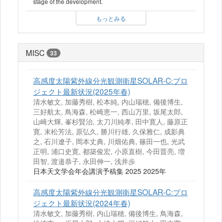
stage of the development.
もっとみる
MISC
33
高感度太陽紫外線分光観測衛星SOLAR-C:プロ
ジェクト最新状況(2025年春)
清水敏文, 加藤秀樹, 松本純, 内山瑞穂, 備後博生,
三好航太, 鳥海森, 松崎恵一, 西山万里, 坂尾太郎,
山崎大輝, 峯杉賢治, 太刀川純孝, 田中寛人, 藤原正
寛, 末松芳法, 原弘久, 勝川行雄, 久保雅仁, 成影典
之, 石川遼子, 岡本丈典, 川畑佑典, 篠田一也, 光武
正明, 浦口史寛, 都築俊宏, 小原直樹, 今田晋亮, 増
田智, 渡邉恭子, 永田伸一, 浅井歩
日本天文学会年会講演予稿集 2025 2025年
高感度太陽紫外線分光観測衛星SOLAR-C:プロ
ジェクト最新状況(2024年春)
清水敏文, 加藤秀樹, 内山瑞穂, 備後博生, 鳥海森,