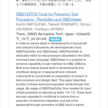
までの開発状況，今後の課題について述べる．
SIB2/GSTOS Tools for Preparing Test
Procedure - PlanEditor and SIB2Viewer
Keiichi MATSUZAKI, Takashi KOMINATO, Shinya
OKUNISHI, Yoshikazu MIYANO
Trans. JSASS Aerospace Tech. Japan 12(ists29)
Tt_19-Tt_24 2014年
筆頭著者
In order to reduce steps in developments of spacecraft
and onboard instruments, we developed two tools
SIB2PlanEditor and SIB2Viewer. SIB2PlanEditor is
dedicated editor for test procedure described in the ISAS
command plan language. SIB2Viewer is a program to
enhance capability of user interface for SIB2 (SIB2UI).
Both tools reduce simple work in developments and
contribute designer of spacecraft and onboard
instruments to concentrate on preparation of content of
test procedure and design itself. This paper describes
function of these tools and evaluated merits through trial
usage. By usage of SIB2PlanEditor, time needed for input
of test procedure is reduced by factor 1/3~1/2. These tools
are also expected to contribute to reduce time of
execution of electrical integration and test of the
spacecraft through promotion of SIB2 input in earlier