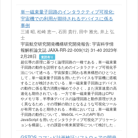
単一磁束量子回路のインタラクティブ可視化:
宇宙機での利用が期待されるデバイスに係る
事例
三浦 昭, 松崎 恵一, 石田 貴行, 田中 雅光, 井上 弘
士
宇宙航空研究開発機構研究開発報告: 宇宙科学情
報解析論文誌 JAXA-RR-22-009(12) 31-40 2023年
2月28日
査読有り
超伝導の原理に基づく論理回路の一種である，単一磁束量
子回路の動作を説明するためのインタラクティブ可視化手
法について述べる．宇宙探査に関わる将来構想のひとつと
して，単一磁束量子回路を用いたデバイスを宇宙機に搭載
することが検討されている．単一磁束量子回路はデバイス
の動作に係る電力消費が極めて小さく，また演算速度の高
速化も期待されている．一方で単一磁束量子回路はCPU
やメモリ等，半導体デバイスの論理回路と動作原理が大き
く異なるため，その理解の助けとなるような可視化ツール
が有用であると期待される．本稿においては，単一磁束量
子回路の動作について，WebGL ベースのAPI 等の
JavaScript を用いたインタラクティブ可視化アプリケーシ
ョンを構築し，その課題や将来展望等について検討した．
GSTOS コマンド計画検証ソフトウェアの開発