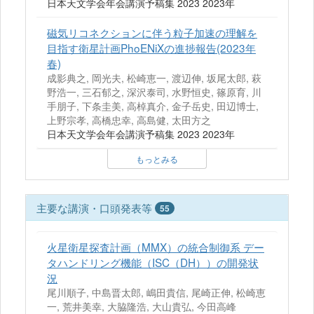
日本天文学会年会講演予稿集 2023 2023年
磁気リコネクションに伴う粒子加速の理解を
目指す衛星計画PhoENiXの進捗報告(2023年
春)
成影典之, 岡光夫, 松崎恵一, 渡辺伸, 坂尾太郎, 萩
野浩一, 三石郁之, 深沢泰司, 水野恒史, 篠原育, 川
手朋子, 下条圭美, 高棹真介, 金子岳史, 田辺博士,
上野宗孝, 高橋忠幸, 高島健, 太田方之
日本天文学会年会講演予稿集 2023 2023年
もっとみる
主要な講演・口頭発表等
55
火星衛星探査計画（MMX）の統合制御系 デー
タハンドリング機能（ISC（DH））の開発状
況
尾川順子, 中島晋太郎, 嶋田貴信, 尾崎正伸, 松崎恵
一, 荒井美幸, 大脇隆浩, 大山貴弘, 今田高峰