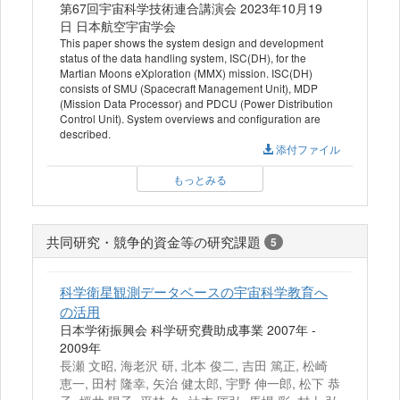
第67回宇宙科学技術連合講演会 2023年10月19
日 日本航空宇宙学会
This paper shows the system design and development
status of the data handling system, ISC(DH), for the
Martian Moons eXploration (MMX) mission. ISC(DH)
consists of SMU (Spacecraft Management Unit), MDP
(Mission Data Processor) and PDCU (Power Distribution
Control Unit). System overviews and configuration are
described.
添付ファイル
もっとみる
共同研究・競争的資金等の研究課題
5
科学衛星観測データベースの宇宙科学教育へ
の活用
日本学術振興会 科学研究費助成事業 2007年 -
2009年
長瀬 文昭, 海老沢 研, 北本 俊二, 吉田 篤正, 松崎
恵一, 田村 隆幸, 矢治 健太郎, 宇野 伸一郎, 松下 恭