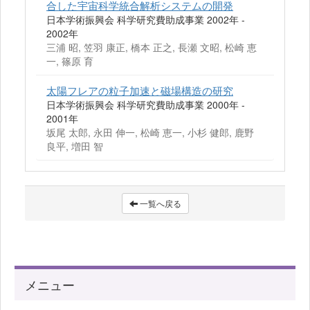
合した宇宙科学統合解析システムの開発
日本学術振興会 科学研究費助成事業 2002年 -
2002年
三浦 昭, 笠羽 康正, 橋本 正之, 長瀬 文昭, 松崎 恵
一, 篠原 育
太陽フレアの粒子加速と磁場構造の研究
日本学術振興会 科学研究費助成事業 2000年 -
2001年
坂尾 太郎, 永田 伸一, 松崎 恵一, 小杉 健郎, 鹿野
良平, 増田 智
一覧へ戻る
メニュー