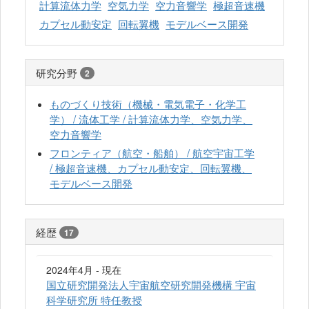
計算流体力学
空気力学
空力音響学
極超音速機
カプセル動安定
回転翼機
モデルベース開発
研究分野
2
ものづくり技術（機械・電気電子・化学工
学） / 流体工学 / 計算流体力学、空気力学、
空力音響学
フロンティア（航空・船舶） / 航空宇宙工学
/ 極超音速機、カプセル動安定、回転翼機、
モデルベース開発
経歴
17
2024年4月 - 現在
国立研究開発法人宇宙航空研究開発機構 宇宙
科学研究所 特任教授