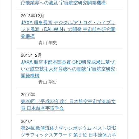
び他業界への波及 宇宙航空研究開発機構
2013年12月
JAXA 理事長賞 デジタル/アナログ・ハイブリ
ッド風洞（DAHWIN）の開発 宇宙航空研究開
発機構
青山 剛史
2013年2月
JAXA 航空本部本部長賞 CFD研究成果に基づ
いた航空技術人材育成への貢献 宇宙航空研究
開発機構
青山 剛史
2010年
第20回（平成22年度）日本航空宇宙学会論文
賞 日本航空宇宙学会
2010年
第24回数値流体力学シンポジウム ベストCFD
グラフィックスアワード 第１位 日本流体力学