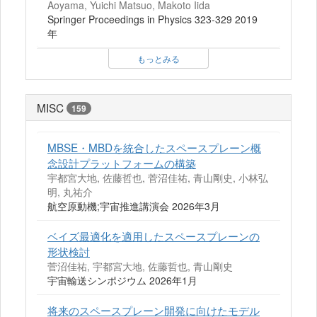
Aoyama, Yuichi Matsuo, Makoto Iida
Springer Proceedings in Physics 323-329 2019
年
もっとみる
MISC
159
MBSE・MBDを統合したスペースプレーン概
念設計プラットフォームの構築
宇都宮大地, 佐藤哲也, 菅沼佳祐, 青山剛史, 小林弘
明, 丸祐介
航空原動機;宇宙推進講演会 2026年3月
ベイズ最適化を適用したスペースプレーンの
形状検討
菅沼佳祐, 宇都宮大地, 佐藤哲也, 青山剛史
宇宙輸送シンポジウム 2026年1月
将来のスペースプレーン開発に向けたモデル