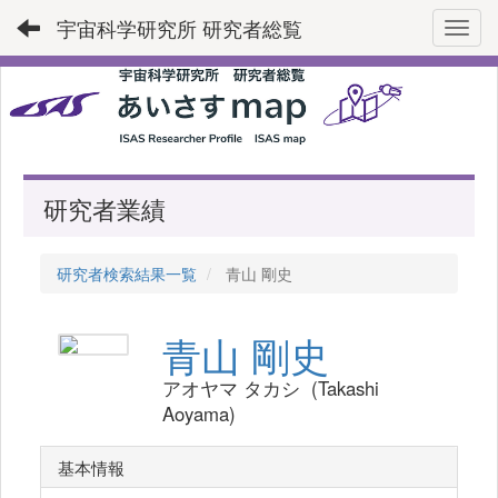
宇宙科学研究所 研究者総覧
Toggl
研究者業績
研究者検索結果一覧
青山 剛史
青山 剛史
アオヤマ タカシ (Takashi
Aoyama)
基本情報