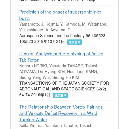
Prediction of the onset of supersonic inlet
buzz,
Yamamoto, J, Kojima, Y, Kameda, M, Watanabe,
Y, Hashimoto, A, Aoyama, T
Aerospace Science and Technology 96 105523-
105523 2019年10月31日
査読有り
Design, Analysis and Prototyping of Active
Tab Rotor
Noboru KOBIKI, Yasutada TANABE, Takashi
AOYAMA, Do-Hyung KIM, Hee Jung KANG,
Seong-Yong WIE, Seung-Ho KIM
TRANSACTIONS OF THE JAPAN SOCIETY FOR
AERONAUTICAL AND SPACE SCIENCES 62(2)
64-74 2019年1月
査読有り
The Relationship Between Vortex Pairings
and Velocity Deficit Recovery in a Wind
Turbine Wake
Keita Kimura, Yasutada Tanabe, Takashi