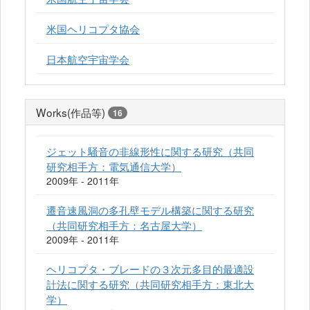
米国ヘリコプタ協会
日本航空宇宙学会
Works(作品等)
16
ジェット騒音の非線形性に関する研究（共同
研究相手方：電気通信大学）
2009年 - 2011年
遷音速風洞の多孔壁モデル構築に関する研究
（共同研究相手方：名古屋大学）
2009年 - 2011年
ヘリコプタ・ブレードの３次元多目的最適設
計法に関する研究（共同研究相手方：東北大
学）