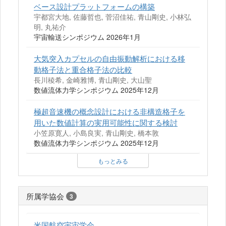
ベース設計プラットフォームの構築
宇都宮大地, 佐藤哲也, 菅沼佳祐, 青山剛史, 小林弘
明, 丸祐介
宇宙輸送シンポジウム 2026年1月
大気突入カプセルの自由振動解析における移
動格子法と重合格子法の比較
長川稜希, 金崎雅博, 青山剛史, 大山聖
数値流体力学シンポジウム 2025年12月
極超音速機の概念設計における非構造格子を
用いた数値計算の実用可能性に関する検討
小笠原寛人, 小島良実, 青山剛史, 橋本敦
数値流体力学シンポジウム 2025年12月
もっとみる
所属学協会
3
米国航空宇宙学会