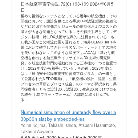
日本航空宇宙学会誌 72(6) 193-199 2024年6月5
日
極めて複雑なシステムとなっている近年の航空機は，その
開発において，設計変更による手戻りや認証試験の複雑化
などに起因する開発スケジュールの長期化およびコストの
増大が大きな問題となっている．その解決手段として，デ
ジタル技術，特にDX技術が世界的に注目されている．も
し我が国がこの潮流に乗り遅れると，海外OEMのTier 1事
業において確立してきた不可欠なパートナーとしての地位
を失いかねない．このような状況下，JAXAは「新たな航
空機を創出する航空機ライフサイクルDX技術の研究開
発」を航空技術部門の活動における三本柱の一つと位置づ
け，2022年度から着手している．その後，2023年度に
は，「経済安全保障重要技術育成プログラム」の一環とし
て公募されたNEDO事業に，「航空機の設計，認証，生産
プロセスの革新とプロセス統合」のテーマが採択され，共
同提案者とともに設計DX，認証DX，生産DXおよびプロセ
ス統合（DXプラットフォーム）の課題に取り組んでい
る．
Numerical simulation of unsteady flow over a
30p30n slat by embedded-les
Yoimi Kojima, Takashi Ishida, Atsushi Hashimoto,
Takashi Aoyama
AIAA Scitech 2020 Forum 1 PartF 2020年