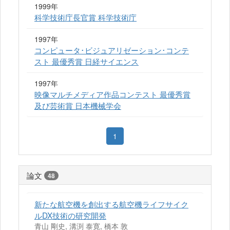
1999年
科学技術庁長官賞 科学技術庁
1997年
コンピュータ･ビジュアリゼーション･コンテ
スト 最優秀賞 日経サイエンス
1997年
映像マルチメディア作品コンテスト 最優秀賞
及び芸術賞 日本機械学会
1
論文
48
新たな航空機を創出する航空機ライフサイク
ルDX技術の研究開発
青山 剛史, 溝渕 泰寛, 橋本 敦