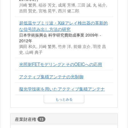
川崎 繁男, 稲谷 芳文, 成尾 芳博, 三田 誠, 丸 祐介,
吉田 賢史, 宮地 晃平, 西川 健二郎
超低温サブミリ波・X線アレイ検出器の革新的
な信号読み出し方法の研究
日本学術振興会 科学研究費助成事業 2009年 -
2012年
満田 和久, 川崎 繁男, 竹井 洋, 前畑 京介, 羽澄 昌
史, 山崎 典子
光照射FETモデリングとそのOEICへの応用
アクティブ集積アンテナの光制御
擬光学技術を用いたアクティブ集積アンテナ
もっとみる
産業財産権
13