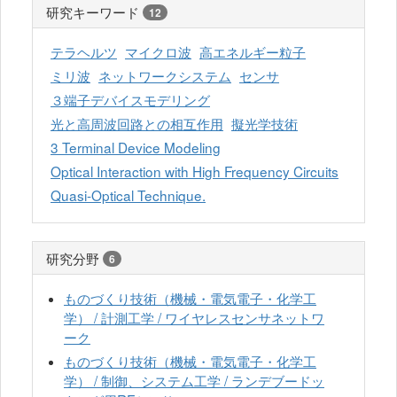
研究キーワード
12
テラヘルツ
マイクロ波
高エネルギー粒子
ミリ波
ネットワークシステム
センサ
３端子デバイスモデリング
光と高周波回路との相互作用
擬光学技術
3 Terminal Device Modeling
Optical Interaction with High Frequency Circuits
Quasi-Optical Technique.
研究分野
6
ものづくり技術（機械・電気電子・化学工
学） / 計測工学 / ワイヤレスセンサネットワ
ーク
ものづくり技術（機械・電気電子・化学工
学） / 制御、システム工学 / ランデブードッ