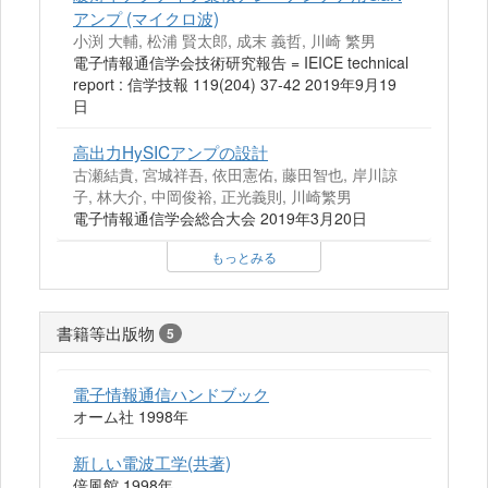
アンプ (マイクロ波)
小渕 大輔, 松浦 賢太郎, 成末 義哲, 川崎 繁男
電子情報通信学会技術研究報告 = IEICE technical
report : 信学技報 119(204) 37-42 2019年9月19
日
高出力HySICアンプの設計
古瀬結貴, 宮城祥吾, 依田憲佑, 藤田智也, 岸川諒
子, 林大介, 中岡俊裕, 正光義則, 川崎繁男
電子情報通信学会総合大会 2019年3月20日
もっとみる
書籍等出版物
5
電子情報通信ハンドブック
オーム社 1998年
新しい電波工学(共著)
倍風館 1998年