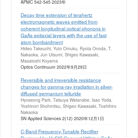
APMC 542-545 2023年
Decay time extension of terahertz
electromagnetic waves emitted from
coherent longitudinal optical phonons in
GaAs epitaxial layers with the use of fast
atom bombardment
Hideo Takeuchi, Yuto Omuku, Ryota Onoda, T.
Nakaoka, Jun Utsumi, Shigeo Kawasaki,
Masatoshi Koyama
Optics Continuum 2022年9月29日
Reversible and irreversible resistance
changes for gamma-ray irradiation in silver-
diffused germanium telluride
Hyoseong Park, Tatsuya Watanabe, Isao Yoda,
Yoshinori Shohmitsu, Shigeo Kawasaki, Toshihiro
Nakaoka
SN Applied Sciences 2(12) 2020年12月1日
C-Band Frequency-Tunable Rectifier