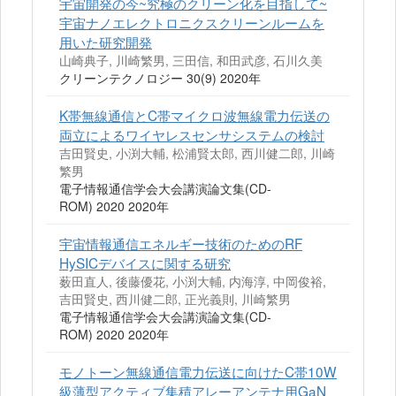
宇宙開発の今~究極のクリーン化を目指して~
宇宙ナノエレクトロニクスクリーンルームを
用いた研究開発
山崎典子, 川崎繁男, 三田信, 和田武彦, 石川久美
クリーンテクノロジー 30(9) 2020年
K帯無線通信とC帯マイクロ波無線電力伝送の
両立によるワイヤレスセンサシステムの検討
吉田賢史, 小渕大輔, 松浦賢太郎, 西川健二郎, 川崎
繁男
電子情報通信学会大会講演論文集(CD-
ROM) 2020 2020年
宇宙情報通信エネルギー技術のためのRF
HySICデバイスに関する研究
薮田直人, 後藤優花, 小渕大輔, 内海淳, 中岡俊裕,
吉田賢史, 西川健二郎, 正光義則, 川崎繁男
電子情報通信学会大会講演論文集(CD-
ROM) 2020 2020年
モノトーン無線通信電力伝送に向けたC帯10W
級薄型アクティブ集積アレーアンテナ用GaN