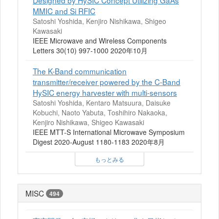
Designed by HySIC Concept Utilizing GaAs
MMIC and Si RFIC
Satoshi Yoshida, Kenjiro Nishikawa, Shigeo
Kawasaki
IEEE Microwave and Wireless Components
Letters 30(10) 997-1000 2020年10月
The K-Band communication
transmitter/receiver powered by the C-Band
HySIC energy harvester with multi-sensors
Satoshi Yoshida, Kentaro Matsuura, Daisuke
Kobuchi, Naoto Yabuta, Toshihiro Nakaoka,
Kenjiro Nishikawa, Shigeo Kawasaki
IEEE MTT-S International Microwave Symposium
Digest 2020-August 1180-1183 2020年8月
もっとみる
MISC
494