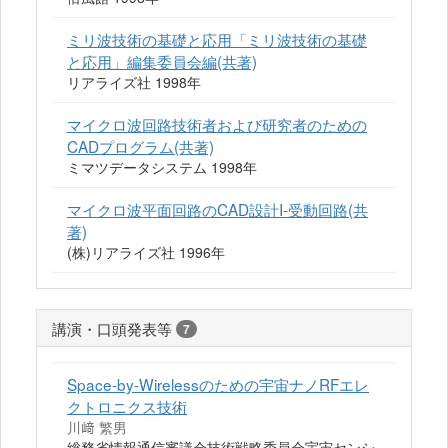
ミリ波技術の基礎と応用「ミリ波技術の基礎
と応用」編集委員会編(共著)
リアライズ社 1998年
マイクロ波回路技術者および研究者のための
CADプログラム(共著)
ミマツデータシステム 1998年
マイクロ波平面回路のCAD設計I-受動回路(共
著)
(株)リアライズ社 1996年
講演・口頭発表等
7
Space-by-Wirelessのための宇宙ナノRFエレ
クトロニクス技術
川﨑 繁男
総務省情報通信審議会技術戦略委員会宇宙センシ