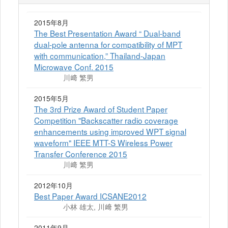
2015年8月
The Best Presentation Award “ Dual-band
dual-pole antenna for compatibility of MPT
with communication,” Thailand-Japan
Microwave Conf. 2015
川﨑 繁男
2015年5月
The 3rd Prize Award of Student Paper
Competition "Backscatter radio coverage
enhancements using improved WPT signal
waveform" IEEE MTT-S Wireless Power
Transfer Conference 2015
川﨑 繁男
2012年10月
Best Paper Award ICSANE2012
小林 雄太, 川﨑 繁男
2011年9月