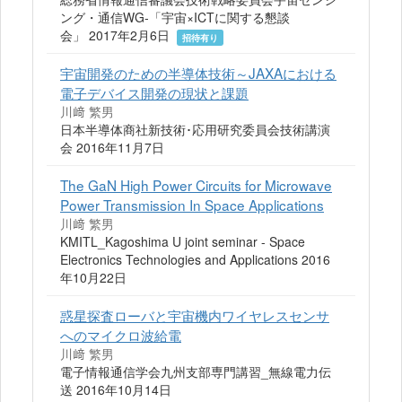
ング・通信WG‐「宇宙×ICTに関する懇談
会」 2017年2月6日
招待有り
宇宙開発のための半導体技術～JAXAにおける
電子デバイス開発の現状と課題
川﨑 繁男
日本半導体商社新技術･応用研究委員会技術講演
会 2016年11月7日
The GaN High Power Circuits for Microwave
Power Transmission In Space Applications
川﨑 繁男
KMITL_Kagoshima U joint seminar - Space
Electronics Technologies and Applications 2016
年10月22日
惑星探査ローバと宇宙機内ワイヤレスセンサ
へのマイクロ波給電
川﨑 繁男
電子情報通信学会九州支部専門講習_無線電力伝
送 2016年10月14日