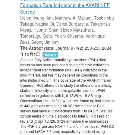
Formation Rate Indicator in the AKARI NEP
Survey
Helen Kyung Kim, Matthew A. Malkan, Toshinobu
Takagi, Nagisa Oi, Denis Burgarella, Takamitsu
Miyaji, Hyunjin Shim, Hideo Matsuhara,
Tomotsugu Goto, Yoichi Ohyama, Veronique
Buat, Seong Jin Kim
The Astrophysical Journal 974(2) 253-253 2024
年10月1日
査読有り
Abstract Polycyclic aromatic hydrocarbon (PAH) dust
emission has been proposed as an effective extinction-
independent star formation rate (SFR) indicator in the
mid-infrared, but this may depend on conditions in the
interstellar medium. The coverage of the AKARI/Infrared
Camera (IRC) allows us to study the effects of metallicity,
starburst intensity, and active galactic nuclei on PAH
emission in galaxies with f
(L18W) ≲ 19 AB mag.
ν
Observations include follow-up, rest-frame optical spectra
of 443 galaxies within the AKARI North Ecliptic Pole
survey that have IRC detections from 7 to 24 μm. We use
optical emission line diagnostics to infer SFR based on
Hα and [O ii]λ λ3726, 3729 emission line luminosities.
The PAH 6.2 μm and PAH 7.7 μm luminosities (L(PAH 6.2
μm) and L(PAH 7.7 μm), respectively) derived using