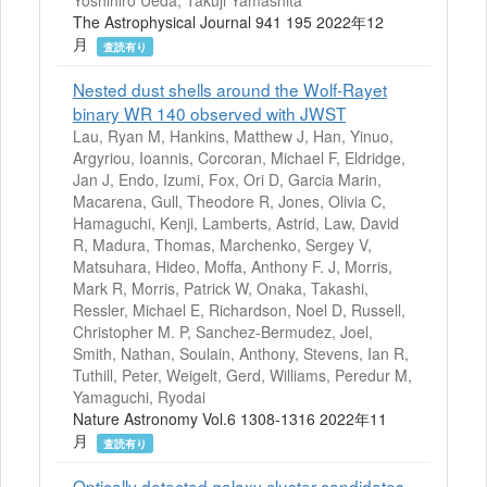
Yoshihiro Ueda, Takuji Yamashita
The Astrophysical Journal 941 195 2022年12
月
査読有り
Nested dust shells around the Wolf-Rayet
binary WR 140 observed with JWST
Lau, Ryan M, Hankins, Matthew J, Han, Yinuo,
Argyriou, Ioannis, Corcoran, Michael F, Eldridge,
Jan J, Endo, Izumi, Fox, Ori D, Garcia Marin,
Macarena, Gull, Theodore R, Jones, Olivia C,
Hamaguchi, Kenji, Lamberts, Astrid, Law, David
R, Madura, Thomas, Marchenko, Sergey V,
Matsuhara, Hideo, Moffa, Anthony F. J, Morris,
Mark R, Morris, Patrick W, Onaka, Takashi,
Ressler, Michael E, Richardson, Noel D, Russell,
Christopher M. P, Sanchez-Bermudez, Joel,
Smith, Nathan, Soulain, Anthony, Stevens, Ian R,
Tuthill, Peter, Weigelt, Gerd, Williams, Peredur M,
Yamaguchi, Ryodai
Nature Astronomy Vol.6 1308-1316 2022年11
月
査読有り
Optically detected galaxy cluster candidates