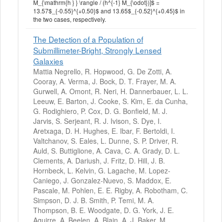
M_{\mathrm{h } } \rangle / (h^{-1} M_{\odot})]$ =
13.57$_{-0.55}^{+0.50}$ and 13.65$_{-0.52}^{+0.45}$ in
the two cases, respectively.
The Detection of a Population of
Submillimeter-Bright, Strongly Lensed
Galaxies
Mattia Negrello, R. Hopwood, G. De Zotti, A.
Cooray, A. Verma, J. Bock, D. T. Frayer, M. A.
Gurwell, A. Omont, R. Neri, H. Dannerbauer, L. L.
Leeuw, E. Barton, J. Cooke, S. Kim, E. da Cunha,
G. Rodighiero, P. Cox, D. G. Bonfield, M. J.
Jarvis, S. Serjeant, R. J. Ivison, S. Dye, I.
Aretxaga, D. H. Hughes, E. Ibar, F. Bertoldi, I.
Valtchanov, S. Eales, L. Dunne, S. P. Driver, R.
Auld, S. Buttiglione, A. Cava, C. A. Grady, D. L.
Clements, A. Dariush, J. Fritz, D. Hill, J. B.
Hornbeck, L. Kelvin, G. Lagache, M. Lopez-
Caniego, J. Gonzalez-Nuevo, S. Maddox, E.
Pascale, M. Pohlen, E. E. Rigby, A. Robotham, C.
Simpson, D. J. B. Smith, P. Temi, M. A.
Thompson, B. E. Woodgate, D. G. York, J. E.
Aguirre, A. Beelen, A. Blain, A. J. Baker, M.