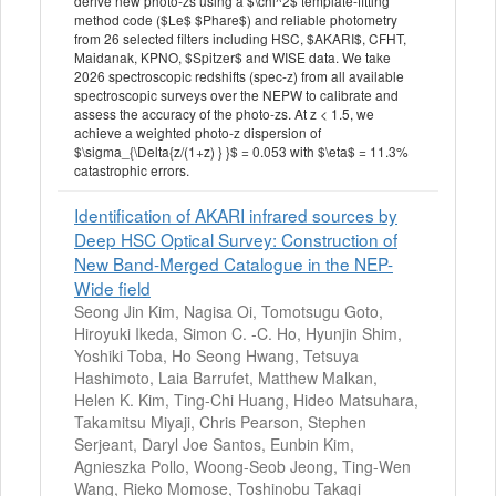
derive new photo-zs using a $\chi^2$ template-fitting
method code ($Le$ $Phare$) and reliable photometry
from 26 selected filters including HSC, $AKARI$, CFHT,
Maidanak, KPNO, $Spitzer$ and WISE data. We take
2026 spectroscopic redshifts (spec-z) from all available
spectroscopic surveys over the NEPW to calibrate and
assess the accuracy of the photo-zs. At z < 1.5, we
achieve a weighted photo-z dispersion of
$\sigma_{\Delta{z/(1+z) } }$ = 0.053 with $\eta$ = 11.3%
catastrophic errors.
Identification of AKARI infrared sources by
Deep HSC Optical Survey: Construction of
New Band-Merged Catalogue in the NEP-
Wide field
Seong Jin Kim, Nagisa Oi, Tomotsugu Goto,
Hiroyuki Ikeda, Simon C. -C. Ho, Hyunjin Shim,
Yoshiki Toba, Ho Seong Hwang, Tetsuya
Hashimoto, Laia Barrufet, Matthew Malkan,
Helen K. Kim, Ting-Chi Huang, Hideo Matsuhara,
Takamitsu Miyaji, Chris Pearson, Stephen
Serjeant, Daryl Joe Santos, Eunbin Kim,
Agnieszka Pollo, Woong-Seob Jeong, Ting-Wen
Wang, Rieko Momose, Toshinobu Takagi