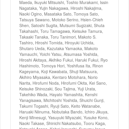
Maeda, Ikuyuki Mitsuishi, Toshio Murakami, Issin
Nagataka, Yujin Nakagawa, Hiroshi Nakajima,
Naoki Ogino, Masataka Sato, Tomoya Sato,
Tatsuya Sawano, Motoko Serino, Hsien-Chieh
Shen, Satoshi Sugita, Mutsumi Sugizaki, Shuta
Takahashi, Toru Tamagawa, Keisuke Tamura,
Takaaki Tanaka, Toru Tanimori, Makoto S.
Tashiro, Hiroshi Tomida, Hiroyuki Uchida,
Shutaro Ueda, Kazutaka Yamaoka, Makoto
Yamauchi, Yoichi Yatsu, Atsumasa Yoshida,
Hiroshi Akitaya, Akihiko Fukui, Haruki Fukui, Ryo
Hashimoto, Tomoya Hori, Yoshifusa Ita, Rinon
Kageyama, Koji Kawabata, Shuji Matsuura,
Akihiro Miyasaka, Kentaro Motohara, Norio
Narita, Hirofumi Noda, Hirofumi Okita, Kei Sano,
Keisuke Shinozaki, Sou Tajima, Yuji Urata,
Takehiko Wada, Hayato Yamashita, Kenshi
Yanagisawa, Michitoshi Yoshida, Shuichi Gunji,
Takumi Togashi, Ryuji Sato, Keito Watanabe,
Haruaki Niinuma, Nobutaka Bando, Ichiro Jikuya,
Kenji Minesugi, Yasuyuki Miyazaki, Yusuke Kono,
Naoki Takase, Shinichi Nakatsubo, Tooru Kaga,