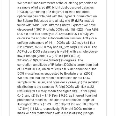
We present measurements of the clustering properties of
a sample of infrared (IR) bright dust-obscured galaxies
(DOGs). Combining 125 deg$^2$ of wide and deep
optical images obtained with the Hyper Suprime-Cam on
the Subaru Telescope and all-sky mid-IR (MIR) images
taken with Wide-Field Infrared Survey Explorer, we have
discovered 4,367 IR-bright DOGs with $(i - [22])_{\rm AB}$
$>$ 7.0 and flux density at 22 $\mu$m $>$ 1.0 mJy. We
calculate the angular autocorrelation function (ACF) for a
uniform subsample of 1411 DOGs with 3.0 mJy $<$ flux
(22 $mu$m) $<$ 5.0 mJy and $i_{\rm AB}$ $<$ 24.0. The
ACF of our DOG subsample is well-fit with a single power-
law, $\omega (\theta)$ = (0.010 $\pm$ 0.003)
$\theta^{-0.9}$, where $\theta$ in degrees. The
correlation amplitude of IR-bright DOGs is larger than that
of IR-faint DOGs, which reflects a flux-dependence of the
DOG clustering, as suggested by Brodwin et al. (2008).
We assume that the redshift distribution for our DOG
sample is Gaussian, and consider 2 cases: (1) the redshift
distribution is the same as IR-faint DOGs with flux at 22
$\mu$m $<$ 1.0 mJy, mean and sigma $z$ = 1.99 $\pm$
0.45, and (2) $z$ = 1.19 $\pm$ 0.30, as inferred from their
photometric redshifts. The inferred correlation length of
IR-bright DOGs is $r_0$ = 12.0 $\pm$ 2.0 and 10.3 $\pm$
1.7 $h^{-1}$ Mpc, respectively. IR-bright DOGs reside in
massive dark matter halos with a mass of $\log [\langle