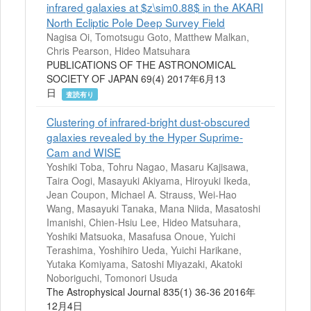
infrared galaxies at $z\sim0.88$ in the AKARI
North Ecliptic Pole Deep Survey Field
Nagisa Oi, Tomotsugu Goto, Matthew Malkan,
Chris Pearson, Hideo Matsuhara
PUBLICATIONS OF THE ASTRONOMICAL
SOCIETY OF JAPAN 69(4) 2017年6月13
日
査読有り
Clustering of infrared-bright dust-obscured
galaxies revealed by the Hyper Suprime-
Cam and WISE
Yoshiki Toba, Tohru Nagao, Masaru Kajisawa,
Taira Oogi, Masayuki Akiyama, Hiroyuki Ikeda,
Jean Coupon, Michael A. Strauss, Wei-Hao
Wang, Masayuki Tanaka, Mana Niida, Masatoshi
Imanishi, Chien-Hsiu Lee, Hideo Matsuhara,
Yoshiki Matsuoka, Masafusa Onoue, Yuichi
Terashima, Yoshihiro Ueda, Yuichi Harikane,
Yutaka Komiyama, Satoshi Miyazaki, Akatoki
Noboriguchi, Tomonori Usuda
The Astrophysical Journal 835(1) 36-36 2016年
12月4日