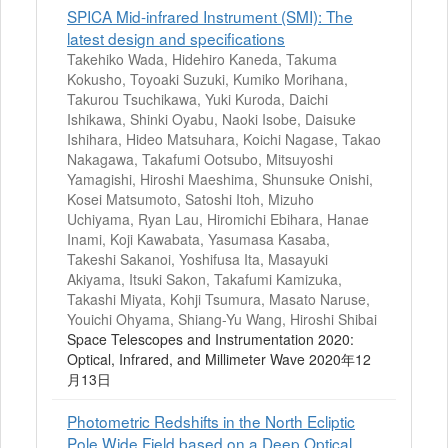
SPICA Mid-infrared Instrument (SMI): The
latest design and specifications
Takehiko Wada, Hidehiro Kaneda, Takuma
Kokusho, Toyoaki Suzuki, Kumiko Morihana,
Takurou Tsuchikawa, Yuki Kuroda, Daichi
Ishikawa, Shinki Oyabu, Naoki Isobe, Daisuke
Ishihara, Hideo Matsuhara, Koichi Nagase, Takao
Nakagawa, Takafumi Ootsubo, Mitsuyoshi
Yamagishi, Hiroshi Maeshima, Shunsuke Onishi,
Kosei Matsumoto, Satoshi Itoh, Mizuho
Uchiyama, Ryan Lau, Hiromichi Ebihara, Hanae
Inami, Koji Kawabata, Yasumasa Kasaba,
Takeshi Sakanoi, Yoshifusa Ita, Masayuki
Akiyama, Itsuki Sakon, Takafumi Kamizuka,
Takashi Miyata, Kohji Tsumura, Masato Naruse,
Youichi Ohyama, Shiang-Yu Wang, Hiroshi Shibai
Space Telescopes and Instrumentation 2020:
Optical, Infrared, and Millimeter Wave 2020年12
月13日
Photometric Redshifts in the North Ecliptic
Pole Wide Field based on a Deep Optical