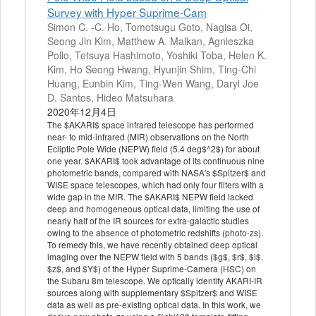
Survey with Hyper Suprime-Cam
Simon C. -C. Ho, Tomotsugu Goto, Nagisa Oi,
Seong Jin Kim, Matthew A. Malkan, Agnieszka
Pollo, Tetsuya Hashimoto, Yoshiki Toba, Helen K.
Kim, Ho Seong Hwang, Hyunjin Shim, Ting-Chi
Huang, Eunbin Kim, Ting-Wen Wang, Daryl Joe
D. Santos, Hideo Matsuhara
2020年12月4日
The $AKARI$ space infrared telescope has performed
near- to mid-infrared (MIR) observations on the North
Ecliptic Pole Wide (NEPW) field (5.4 deg$^2$) for about
one year. $AKARI$ took advantage of its continuous nine
photometric bands, compared with NASA's $Spitzer$ and
WISE space telescopes, which had only four filters with a
wide gap in the MIR. The $AKARI$ NEPW field lacked
deep and homogeneous optical data, limiting the use of
nearly half of the IR sources for extra-galactic studies
owing to the absence of photometric redshifts (photo-zs).
To remedy this, we have recently obtained deep optical
imaging over the NEPW field with 5 bands ($g$, $r$, $i$,
$z$, and $Y$) of the Hyper Suprime-Camera (HSC) on
the Subaru 8m telescope. We optically identify AKARI-IR
sources along with supplementary $Spitzer$ and WISE
data as well as pre-existing optical data. In this work, we