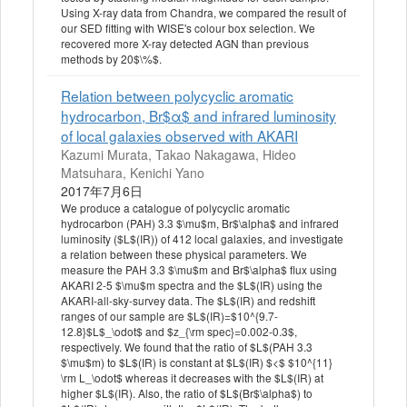
Using X-ray data from Chandra, we compared the result of
our SED fitting with WISE's colour box selection. We
recovered more X-ray detected AGN than previous
methods by 20$\%$.
Relation between polycyclic aromatic
hydrocarbon, Br$α$ and infrared luminosity
of local galaxies observed with AKARI
Kazumi Murata, Takao Nakagawa, Hideo
Matsuhara, Kenichi Yano
2017年7月6日
We produce a catalogue of polycyclic aromatic
hydrocarbon (PAH) 3.3 $\mu$m, Br$\alpha$ and infrared
luminosity ($L$(IR)) of 412 local galaxies, and investigate
a relation between these physical parameters. We
measure the PAH 3.3 $\mu$m and Br$\alpha$ flux using
AKARI 2-5 $\mu$m spectra and the $L$(IR) using the
AKARI-all-sky-survey data. The $L$(IR) and redshift
ranges of our sample are $L$(IR)=$10^{9.7-
12.8}$L$_\odot$ and $z_{\rm spec}=0.002-0.3$,
respectively. We found that the ratio of $L$(PAH 3.3
$\mu$m) to $L$(IR) is constant at $L$(IR) $<$ $10^{11}
\rm L_\odot$ whereas it decreases with the $L$(IR) at
higher $L$(IR). Also, the ratio of $L$(Br$\alpha$) to