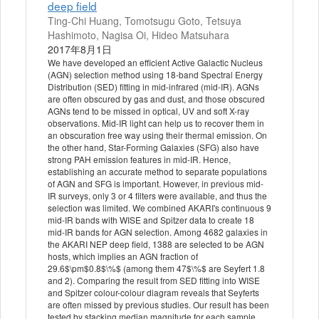
deep field
Ting-Chi Huang, Tomotsugu Goto, Tetsuya
Hashimoto, Nagisa Oi, Hideo Matsuhara
2017年8月1日
We have developed an efficient Active Galactic Nucleus
(AGN) selection method using 18-band Spectral Energy
Distribution (SED) fitting in mid-infrared (mid-IR). AGNs
are often obscured by gas and dust, and those obscured
AGNs tend to be missed in optical, UV and soft X-ray
observations. Mid-IR light can help us to recover them in
an obscuration free way using their thermal emission. On
the other hand, Star-Forming Galaxies (SFG) also have
strong PAH emission features in mid-IR. Hence,
establishing an accurate method to separate populations
of AGN and SFG is important. However, in previous mid-
IR surveys, only 3 or 4 filters were available, and thus the
selection was limited. We combined AKARI's continuous 9
mid-IR bands with WISE and Spitzer data to create 18
mid-IR bands for AGN selection. Among 4682 galaxies in
the AKARI NEP deep field, 1388 are selected to be AGN
hosts, which implies an AGN fraction of
29.6$\pm$0.8$\%$ (among them 47$\%$ are Seyfert 1.8
and 2). Comparing the result from SED fitting into WISE
and Spitzer colour-colour diagram reveals that Seyferts
are often missed by previous studies. Our result has been
tested by stacking median magnitude for each sample.