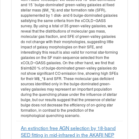
and 15 `bulge-dominated' green-valley galaxies at fixed
stellar mass ($M_*$) and star formation rate (SFR),
supplemented by 1 disk- and 6 bulge-dominated galaxies
satisfying the same criteria from the xCOLD~GASS
survey. By using a total of 35 green-valley galaxies, we
reveal that the distributions of molecular gas mass,
molecular gas fraction, and SFE of green-valley galaxies
do not change with their morphologies, suggesting little
impact of galaxy morphologies on their SFE, and
interestingly this result is also valid for normal star-forming
galaxies on the SF main-sequence selected from the
xCOLD~GASS galaxies. On the other hand, we find that
$\sim$20 % of bulge-dominated green-valley galaxies do
not show significant CO emission line, showing high SFEs
for their M$_*$ and SFR. These molecular gas deficient
sources identified only in the bulge-dominated green-
valley galaxies may represent an important population
during the quenching phase under the influence of stellar
bulge, but our results suggest that the presence of stellar
bulge does not decrease the efficiency of on-going star
formation, in contrast to the prediction of the
morphological quenching scenario.
An extinction free AGN selection by 18-band
SED fitting in mid-infrared in the AKARI NEP