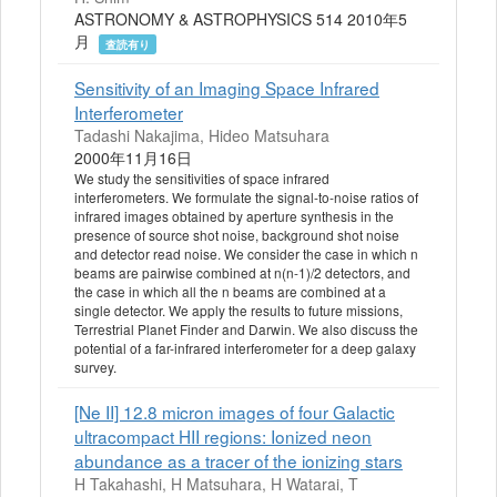
ASTRONOMY & ASTROPHYSICS 514 2010年5
月
査読有り
Sensitivity of an Imaging Space Infrared
Interferometer
Tadashi Nakajima, Hideo Matsuhara
2000年11月16日
We study the sensitivities of space infrared
interferometers. We formulate the signal-to-noise ratios of
infrared images obtained by aperture synthesis in the
presence of source shot noise, background shot noise
and detector read noise. We consider the case in which n
beams are pairwise combined at n(n-1)/2 detectors, and
the case in which all the n beams are combined at a
single detector. We apply the results to future missions,
Terrestrial Planet Finder and Darwin. We also discuss the
potential of a far-infrared interferometer for a deep galaxy
survey.
[Ne II] 12.8 micron images of four Galactic
ultracompact HII regions: Ionized neon
abundance as a tracer of the ionizing stars
H Takahashi, H Matsuhara, H Watarai, T