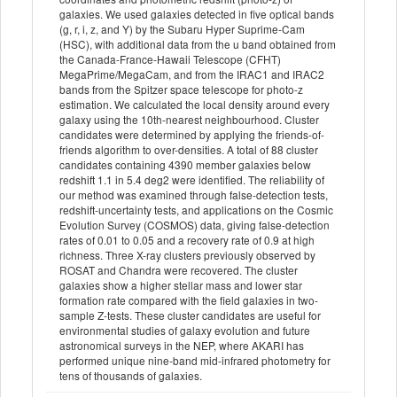
galaxies. We used galaxies detected in five optical bands
(g, r, i, z, and Y) by the Subaru Hyper Suprime-Cam
(HSC), with additional data from the u band obtained from
the Canada-France-Hawaii Telescope (CFHT)
MegaPrime/MegaCam, and from the IRAC1 and IRAC2
bands from the Spitzer space telescope for photo-z
estimation. We calculated the local density around every
galaxy using the 10th-nearest neighbourhood. Cluster
candidates were determined by applying the friends-of-
friends algorithm to over-densities. A total of 88 cluster
candidates containing 4390 member galaxies below
redshift 1.1 in 5.4 deg2 were identified. The reliability of
our method was examined through false-detection tests,
redshift-uncertainty tests, and applications on the Cosmic
Evolution Survey (COSMOS) data, giving false-detection
rates of 0.01 to 0.05 and a recovery rate of 0.9 at high
richness. Three X-ray clusters previously observed by
ROSAT and Chandra were recovered. The cluster
galaxies show a higher stellar mass and lower star
formation rate compared with the field galaxies in two-
sample Z-tests. These cluster candidates are useful for
environmental studies of galaxy evolution and future
astronomical surveys in the NEP, where AKARI has
performed unique nine-band mid-infrared photometry for
tens of thousands of galaxies.