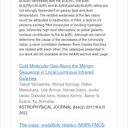
$L$(IR) decreases with the $L$(IR). The both
$L$(PAH)/$L$(IR) and $L$(Br$\alpha$)/$L$(IR) ratios are
not strongly dependent on galaxy type and dust
temperature. The relative weakness of the two ratios
could be attributed to destruction of PAH, a lack of UV
photons exciting PAH molecules or ionising hydrogen
gas, extremely high dust attenuation, or active galactic
nucleus contribution to the $L$(IR). Although we cannot
determine the cause of the decreases of the luminosity
ratios, a clear correlation between them implies that they
are related with each other. The catalogue presented in
our work will be available at the AKARI archive web page.
Cold Molecular Gas Along the Merger
Sequence in Local Luminous Infrared
Galaxies
Takuji Yamashita, Shinya Komugi, Hideo
Matsuhara, Lee Armus, Hanae Inami, Junko
Ueda, Daisuke Iono, Kotaro Kohno, Aaron S.
Evans, Ko Arimatsu
ASTROPHYSICAL JOURNAL 844(2) 2017年6月
20日
The mass--metallicity relation AKARI-FMOS