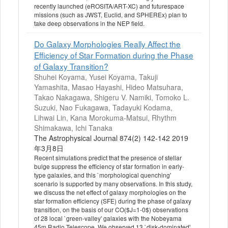
recently launched (eROSITA/ART-XC) and futurespace
missions (such as JWST, Euclid, and SPHEREx) plan to
take deep observations in the NEP field.
Do Galaxy Morphologies Really Affect the
Efficiency of Star Formation during the Phase
of Galaxy Transition?
Shuhei Koyama, Yusei Koyama, Takuji
Yamashita, Masao Hayashi, Hideo Matsuhara,
Takao Nakagawa, Shigeru V. Namiki, Tomoko L.
Suzuki, Nao Fukagawa, Tadayuki Kodama,
Lihwai Lin, Kana Morokuma-Matsui, Rhythm
Shimakawa, Ichi Tanaka
The Astrophysical Journal 874(2) 142-142 2019
年3月8日
Recent simulations predict that the presence of stellar
bulge suppress the efficiency of star formation in early-
type galaxies, and this `morphological quenching'
scenario is supported by many observations. In this study,
we discuss the net effect of galaxy morphologies on the
star formation efficiency (SFE) during the phase of galaxy
transition, on the basis of our CO($J=1-0$) observations
of 28 local `green-valley' galaxies with the Nobeyama
45m Radio Telescope. We observed 13 `disk-dominated'