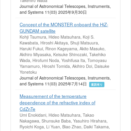
Takehiro Wada
Journal of Astronomical Telescopes, Instruments,
and Systems 11(03) 2025年9月30日
Concept of the MONSTER onboard the HiZ-
GUNDAM satellite
Kohji Tsumura, Hideo Matsuhara, Koji S.
Kawabata, Hiroshi Akitaya, Shuji Matsuura,
Haruki Fukui, Rinon Kageyama, Akito Masuko,
Akihiro Miyasaka, Keisuke Shinozaki, Takehiko
Wada, Hirofumi Noda, Yoshifusa Ita, Tomoyasu
Yamamuro, Hiroshi Tomida, Akihiro Doi, Daisuke
Yonetoku
Journal of Astronomical Telescopes, Instruments,
and Systems 11(03) 2025年7月14日
査読有り
Measurement of the temperature
dependence of the refractive index of
CdZnTe
Umi Enokidani, Hideo Matsuhara, Takao
Nakagawa, Shunsuke Baba, Yasuhiro Hirahara,
Ryoichi Koga, Li Yuan, Biao Zhao, Daiki Takama,