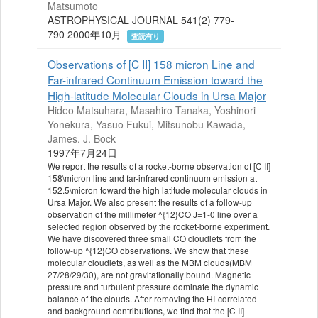
Matsumoto
ASTROPHYSICAL JOURNAL 541(2) 779-
790 2000年10月
査読有り
Observations of [C II] 158 micron Line and
Far-infrared Continuum Emission toward the
High-latitude Molecular Clouds in Ursa Major
Hideo Matsuhara, Masahiro Tanaka, Yoshinori
Yonekura, Yasuo Fukui, Mitsunobu Kawada,
James. J. Bock
1997年7月24日
We report the results of a rocket-borne observation of [C II]
158\micron line and far-infrared continuum emission at
152.5\micron toward the high latitude molecular clouds in
Ursa Major. We also present the results of a follow-up
observation of the millimeter ^{12}CO J=1-0 line over a
selected region observed by the rocket-borne experiment.
We have discovered three small CO cloudlets from the
follow-up ^{12}CO observations. We show that these
molecular cloudlets, as well as the MBM clouds(MBM
27/28/29/30), are not gravitationally bound. Magnetic
pressure and turbulent pressure dominate the dynamic
balance of the clouds. After removing the HI-correlated
and background contributions, we find that the [C II]