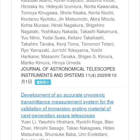
Katsuaki Asano, Kohei Inayoshi, Susumu Inoue,
Hirotaka Ito, Hideyuki Izumiura, Norita Kawanaka,
Tomoya Kinugawa, Shota Kisaka, Kenta Kiuchi,
Koutarou Kyutoku, Jin Matsumoto, Akira Mizuta,
Kohta Murase, Hiroki Nagakura, Shigehiro
Nagataki, Yoshikazu Nakada, Takashi Nakamura,
Yuu Niino, Yudai Suwa, Keitaro Takahashi,
Takahiro Tanaka, Kenji Toma, Tomonori Totani,
Ryo Yamazaki, Jun'ichi Yokoyama, Yuichi
Harikane, Masaomi Tanaka, Shigeo S. Kimura,
Mariko Kimura, Hiroya Umeda
JOURNAL OF ASTRONOMICAL TELESCOPES
INSTRUMENTS AND SYSTEMS 11(4) 2025年10
月1日
査読有り
Development of an accurate cryogenic
transmittance measurement system for the
validation of immersion grating material of
next-generation space telescopes
Yuan Li, Yasuhiro Hirahara, Ryoichi Koga, Biao
Zhao, Hiroshi Sasago, Takao Nakagawa, Hideo
Matsuhara, Shunsuke Baba, Umi Enokidani,