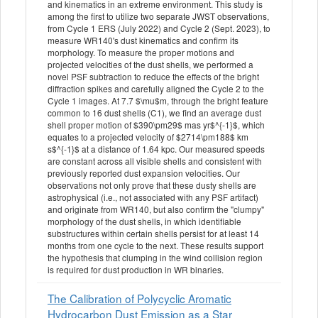
and kinematics in an extreme environment. This study is
among the first to utilize two separate JWST observations,
from Cycle 1 ERS (July 2022) and Cycle 2 (Sept. 2023), to
measure WR140's dust kinematics and confirm its
morphology. To measure the proper motions and
projected velocities of the dust shells, we performed a
novel PSF subtraction to reduce the effects of the bright
diffraction spikes and carefully aligned the Cycle 2 to the
Cycle 1 images. At 7.7 $\mu$m, through the bright feature
common to 16 dust shells (C1), we find an average dust
shell proper motion of $390\pm29$ mas yr$^{-1}$, which
equates to a projected velocity of $2714\pm188$ km
s$^{-1}$ at a distance of 1.64 kpc. Our measured speeds
are constant across all visible shells and consistent with
previously reported dust expansion velocities. Our
observations not only prove that these dusty shells are
astrophysical (i.e., not associated with any PSF artifact)
and originate from WR140, but also confirm the "clumpy"
morphology of the dust shells, in which identifiable
substructures within certain shells persist for at least 14
months from one cycle to the next. These results support
the hypothesis that clumping in the wind collision region
is required for dust production in WR binaries.
The Calibration of Polycyclic Aromatic
Hydrocarbon Dust Emission as a Star