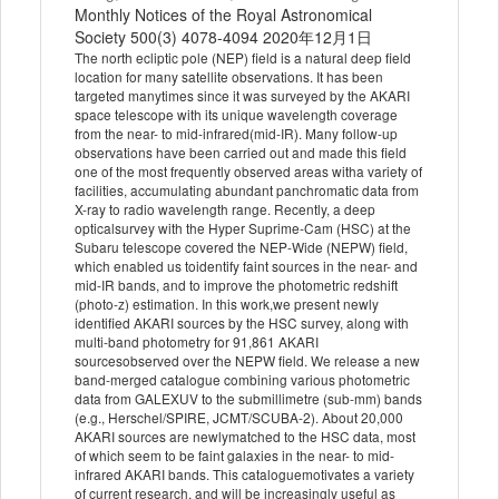
Monthly Notices of the Royal Astronomical
Society 500(3) 4078-4094 2020年12月1日
The north ecliptic pole (NEP) field is a natural deep field
location for many satellite observations. It has been
targeted manytimes since it was surveyed by the AKARI
space telescope with its unique wavelength coverage
from the near- to mid-infrared(mid-IR). Many follow-up
observations have been carried out and made this field
one of the most frequently observed areas witha variety of
facilities, accumulating abundant panchromatic data from
X-ray to radio wavelength range. Recently, a deep
opticalsurvey with the Hyper Suprime-Cam (HSC) at the
Subaru telescope covered the NEP-Wide (NEPW) field,
which enabled us toidentify faint sources in the near- and
mid-IR bands, and to improve the photometric redshift
(photo-z) estimation. In this work,we present newly
identified AKARI sources by the HSC survey, along with
multi-band photometry for 91,861 AKARI
sourcesobserved over the NEPW field. We release a new
band-merged catalogue combining various photometric
data from GALEXUV to the submillimetre (sub-mm) bands
(e.g., Herschel/SPIRE, JCMT/SCUBA-2). About 20,000
AKARI sources are newlymatched to the HSC data, most
of which seem to be faint galaxies in the near- to mid-
infrared AKARI bands. This cataloguemotivates a variety
of current research, and will be increasingly useful as