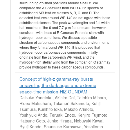
surrounding off-shell positions around Shell 2. We
compared the AIB features from WR 140 to spectra of
established AIB feature classes A, B, C, and D. The
detected features around WR 140 do not agree with these
established classes. The peak wavelengths and full width
half maxima of the 6 and 7.7 μ m features are, however,
consistent with those of R Coronae Borealis stars with
hydrogen-poor conditions. We discuss a possible
structure of carbonaceous compounds and environments
where they form around WR 140. It is proposed that
hydrogen-poor carbonaceous compounds initially
originate from the carbon-rich WR wind, and the
hydrogen-rich stellar wind from the companion O star may
provide hydrogen to these carbonaceous compounds.
Concept of high-z gamma-ray bursts
unraveling the dark ages and extreme
space-time mission-HiZ-GUNDAM
Daisuke Yonetoku, Akihiro Doi, Tatehiro Mihara,
Hideo Matsuhara, Takanori Sakamoto, Kohji
Tsumura, Kunihito Ioka, Makoto Arimoto,
Yoshiyuki Ando, Teruaki Enoto, Kenjiro Fujimoto,
Hatsune Goto, Junko Hiraga, Nobuyuki Kawai,
Ryuji Kondo, Shunsuke Kurosawa, Yoshitomo