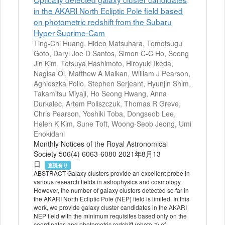
in the AKARI North Ecliptic Pole field based
on photometric redshift from the Subaru
Hyper Suprime-Cam
Ting-Chi Huang, Hideo Matsuhara, Tomotsugu
Goto, Daryl Joe D Santos, Simon C-C Ho, Seong
Jin Kim, Tetsuya Hashimoto, Hiroyuki Ikeda,
Nagisa Oi, Matthew A Malkan, William J Pearson,
Agnieszka Pollo, Stephen Serjeant, Hyunjin Shim,
Takamitsu Miyaji, Ho Seong Hwang, Anna
Durkalec, Artem Poliszczuk, Thomas R Greve,
Chris Pearson, Yoshiki Toba, Dongseob Lee,
Helen K Kim, Sune Toft, Woong-Seob Jeong, Umi
Enokidani
Monthly Notices of the Royal Astronomical
Society 506(4) 6063-6080 2021年8月13
日
査読有り
ABSTRACT Galaxy clusters provide an excellent probe in
various research fields in astrophysics and cosmology.
However, the number of galaxy clusters detected so far in
the AKARI North Ecliptic Pole (NEP) field is limited. In this
work, we provide galaxy cluster candidates in the AKARI
NEP field with the minimum requisites based only on the
coordinates and photometric redshift (photo-z) of