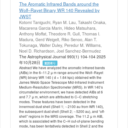
The Aromatic Infrared Bands around the
Wolf–Rayet Binary WR 140 Revealed by
JWST
Kotomi Taniguchi, Ryan M. Lau, Takashi Onaka,
Macarena Garcia Marin, Hideo Matsuhara,
Anthony Moffat, Theodore R. Gull, Thomas I.
Madura, Gerd Weigelt, Riko Senoo, Alan T.
Tokunaga, Walter Duley, Peredur M. Williams,
Noel D. Richardson, Joel Sanchez-Bermudez
The Astrophysical Journal 993(1) 104-104 2025
年10月28日
査読有り
Abstract We have analyzed the aromatic infrared bands
(AIBs) in the 6–11.2 μ m range around the Wolf–Rayet
(WR) binary WR 140 ( d = 1.64 kpc) obtained with the
James Webb Space Telescope Mid-Infrared Instrument
Medium-Resolution Spectrometer (MRS). In WR 140’s
circumstellar environment, we have detected AIBs at 6
and 7.7 μ m, which are attributed to C–C stretching
modes. These features have been detected in the
innermost dust shell (Shell 1; ∼2100 au from WR 140),
the subsequent dust shell (Shell 2; ∼5200 au), and “off-
shell” regions in the MRS coverage. The 11.2 μ m AIB,
which is associated with the C–H out-of-plane bending
mode, has been tentatively detected in Shell 2 and the