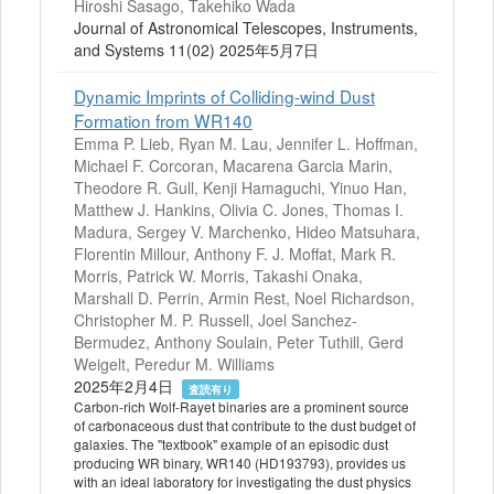
Hiroshi Sasago, Takehiko Wada
Journal of Astronomical Telescopes, Instruments,
and Systems 11(02) 2025年5月7日
Dynamic Imprints of Colliding-wind Dust
Formation from WR140
Emma P. Lieb, Ryan M. Lau, Jennifer L. Hoffman,
Michael F. Corcoran, Macarena Garcia Marin,
Theodore R. Gull, Kenji Hamaguchi, Yinuo Han,
Matthew J. Hankins, Olivia C. Jones, Thomas I.
Madura, Sergey V. Marchenko, Hideo Matsuhara,
Florentin Millour, Anthony F. J. Moffat, Mark R.
Morris, Patrick W. Morris, Takashi Onaka,
Marshall D. Perrin, Armin Rest, Noel Richardson,
Christopher M. P. Russell, Joel Sanchez-
Bermudez, Anthony Soulain, Peter Tuthill, Gerd
Weigelt, Peredur M. Williams
2025年2月4日
査読有り
Carbon-rich Wolf-Rayet binaries are a prominent source
of carbonaceous dust that contribute to the dust budget of
galaxies. The "textbook" example of an episodic dust
producing WR binary, WR140 (HD193793), provides us
with an ideal laboratory for investigating the dust physics