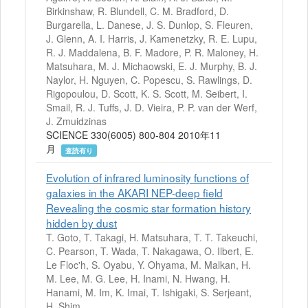
Birkinshaw, R. Blundell, C. M. Bradford, D.
Burgarella, L. Danese, J. S. Dunlop, S. Fleuren,
J. Glenn, A. I. Harris, J. Kamenetzky, R. E. Lupu,
R. J. Maddalena, B. F. Madore, P. R. Maloney, H.
Matsuhara, M. J. Michaowski, E. J. Murphy, B. J.
Naylor, H. Nguyen, C. Popescu, S. Rawlings, D.
Rigopoulou, D. Scott, K. S. Scott, M. Seibert, I.
Smail, R. J. Tuffs, J. D. Vieira, P. P. van der Werf,
J. Zmuidzinas
SCIENCE 330(6005) 800-804 2010年11
月
査読有り
Evolution of infrared luminosity functions of
galaxies in the AKARI NEP-deep field
Revealing the cosmic star formation history
hidden by dust
T. Goto, T. Takagi, H. Matsuhara, T. T. Takeuchi,
C. Pearson, T. Wada, T. Nakagawa, O. Ilbert, E.
Le Floc'h, S. Oyabu, Y. Ohyama, M. Malkan, H.
M. Lee, M. G. Lee, H. Inami, N. Hwang, H.
Hanami, M. Im, K. Imai, T. Ishigaki, S. Serjeant,
H. Shim