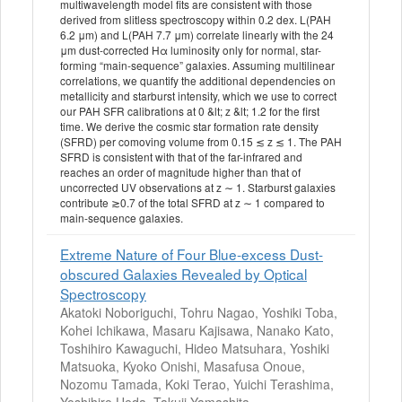
multiwavelength model fits are consistent with those
derived from slitless spectroscopy within 0.2 dex. L(PAH
6.2 μm) and L(PAH 7.7 μm) correlate linearly with the 24
μm dust-corrected Hα luminosity only for normal, star-
forming “main-sequence” galaxies. Assuming multilinear
correlations, we quantify the additional dependencies on
metallicity and starburst intensity, which we use to correct
our PAH SFR calibrations at 0 &lt; z &lt; 1.2 for the first
time. We derive the cosmic star formation rate density
(SFRD) per comoving volume from 0.15 ≲ z ≲ 1. The PAH
SFRD is consistent with that of the far-infrared and
reaches an order of magnitude higher than that of
uncorrected UV observations at z ∼ 1. Starburst galaxies
contribute ≳0.7 of the total SFRD at z ∼ 1 compared to
main-sequence galaxies.
Extreme Nature of Four Blue-excess Dust-
obscured Galaxies Revealed by Optical
Spectroscopy
Akatoki Noboriguchi, Tohru Nagao, Yoshiki Toba,
Kohei Ichikawa, Masaru Kajisawa, Nanako Kato,
Toshihiro Kawaguchi, Hideo Matsuhara, Yoshiki
Matsuoka, Kyoko Onishi, Masafusa Onoue,
Nozomu Tamada, Koki Terao, Yuichi Terashima,