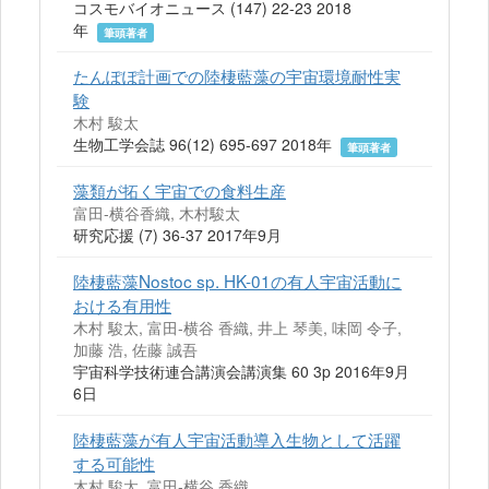
コスモバイオニュース (147) 22-23 2018
年
筆頭著者
たんぽぽ計画での陸棲藍藻の宇宙環境耐性実
験
木村 駿太
生物工学会誌 96(12) 695-697 2018年
筆頭著者
藻類が拓く宇宙での食料生産
富田-横谷香織, 木村駿太
研究応援 (7) 36-37 2017年9月
陸棲藍藻Nostoc sp. HK-01の有人宇宙活動に
おける有用性
木村 駿太, 富田-横谷 香織, 井上 琴美, 味岡 令子,
加藤 浩, 佐藤 誠吾
宇宙科学技術連合講演会講演集 60 3p 2016年9月
6日
陸棲藍藻が有人宇宙活動導入生物として活躍
する可能性
木村 駿太, 富田-横谷 香織