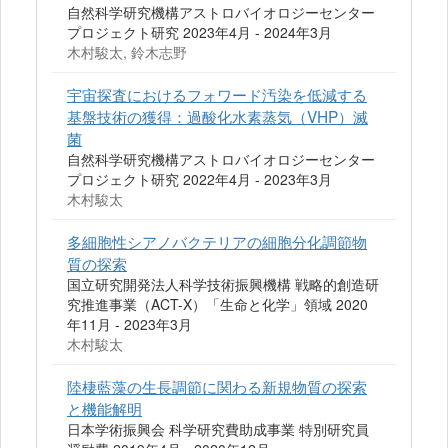
自然科学研究機構アストロバイオロジーセンター
プロジェクト研究 2023年4月 - 2024年3月
木村駿太, 鈴木志野
宇宙探査におけるフォワード汚染を低減する
基盤技術の獲得：過酸化水素蒸気（VHP）滅
菌
自然科学研究機構アストロバイオロジーセンター
プロジェクト研究 2022年4月 - 2023年3月
木村駿太
多細胞性シアノバクテリアの細胞分化調節物
質の探索
国立研究開発法人科学技術振興機構 戦略的創造研
究推進事業（ACT-X）「生命と化学」領域 2020
年11月 - 2023年3月
木村駿太
陸棲藍藻の生長調節に関わる新規物質の探索
と機能解明
日本学術振興会 科学研究費助成事業 特別研究員