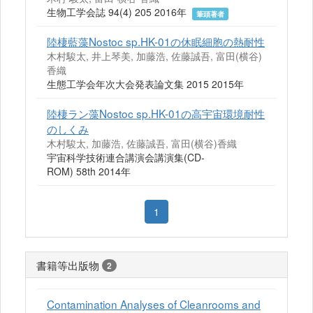
生物工学会誌 94(4) 205 2016年
筆頭著者
陸棲藍藻Nostoc sp.HK-01の休眠細胞の熱耐性
木村駿太, 井上琴美, 加藤浩, 佐藤誠吾, 富田(横谷)
香織
生態工学会年次大会発表論文集 2015 2015年
陸棲ラン藻Nostoc sp.HK-01の高宇宙環境耐性
のしくみ
木村駿太, 加藤浩, 佐藤誠吾, 富田(横谷)香織
宇宙科学技術連合講演会講演集(CD-
ROM) 58th 2014年
1
書籍等出版物
2
Contamination Analyses of Cleanrooms and