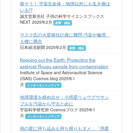
探そう！ 宇宙生命体：地球以外にも生き物は
いる!?
誠文堂新光社 子供の科学サイエンスブックス
NEXT 2025年2月
新聞・雑誌
マスク氏の火星移住計画に難問 汚染や倫理、
人権に懸念
日本経済新聞 2025年2月
新聞・雑誌
Keeping out the Earth: Protecting the
asteroid Ryugu sample from contamination
Institute of Space and Astronautical Science
(ISAS) Cosmos blog 2025年1
月
インターネットメディア
地球環境を締め出せ：小惑星リュウグウサン
プルを汚染から守るために
宇宙科学研究所 Cosmosブログ 2025年1
月
インターネットメディア
他の星に持ち込みも持ち帰りもダメ、「惑星