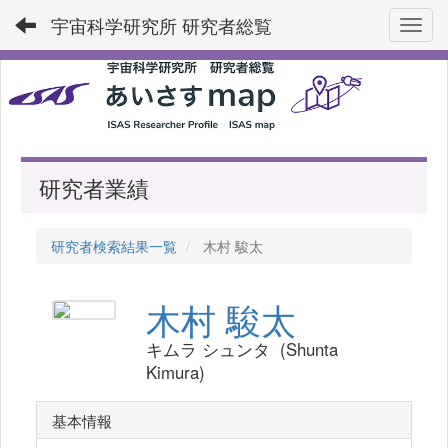
宇宙科学研究所 研究者総覧
Toggl
研究者業績
研究者検索結果一覧
木村 駿太
木村 駿太
キムラ シュンタ (Shunta
Kimura)
基本情報