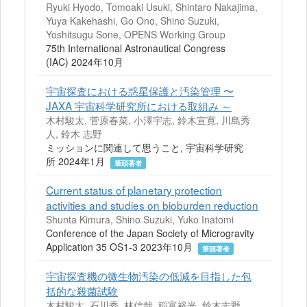
Ryuki Hyodo, Tomoaki Usuki, Shintaro Nakajima,
Yuya Kakehashi, Go Ono, Shino Suzuki,
Yoshitsugu Sone, OPENS Working Group
75th International Astronautical Congress
(IAC) 2024年10月
宇宙探査における惑星保護と汚染管理 〜
JAXA 宇宙科学研究所における取組み ～
木村駿太, 菅原春菜, 小澤宇志, 鈴木宣寛, 川島秀
人, 鈴木 志野
ミッションに関連して思うこと, 宇宙科学研究
所 2024年1月
筆頭著者
Current status of planetary protection
activities and studies on bioburden reduction
Shunta Kimura, Shino Suzuki, Yuko Inatomi
Conference of the Japan Society of Microgravity
Application 35 OS1-3 2023年10月
筆頭著者
宇宙探査機の微生物汚染の低減を目指した包
括的な殺菌試験
木村駿太, 石川秀, 林信哉, 稲富裕光, 鈴木志野