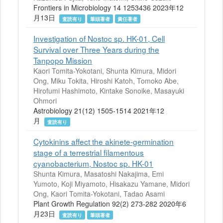
Frontiers in Microbiology 14 1253436 2023年12
月13日
査読有り
筆頭著者
責任著者
Investigation of Nostoc sp. HK-01, Cell
Survival over Three Years during the
Tanpopo Mission
Kaori Tomita-Yokotani, Shunta Kimura, Midori
Ong, Miku Tokita, Hiroshi Katoh, Tomoko Abe,
Hirofumi Hashimoto, Kintake Sonoike, Masayuki
Ohmori
Astrobiology 21(12) 1505-1514 2021年12
月
査読有り
Cytokinins affect the akinete-germination
stage of a terrestrial filamentous
cyanobacterium, Nostoc sp. HK-01
Shunta Kimura, Masatoshi Nakajima, Emi
Yumoto, Koji Miyamoto, Hisakazu Yamane, Midori
Ong, Kaori Tomita-Yokotani, Tadao Asami
Plant Growth Regulation 92(2) 273-282 2020年6
月23日
査読有り
筆頭著者