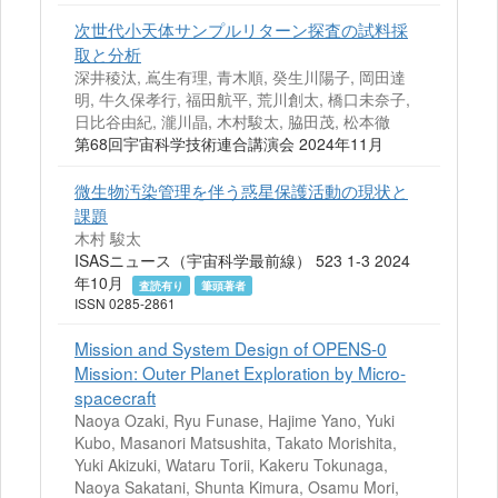
次世代小天体サンプルリターン探査の試料採
取と分析
深井稜汰, 嶌生有理, 青木順, 癸生川陽子, 岡田達
明, 牛久保孝行, 福田航平, 荒川創太, 橋口未奈子,
日比谷由紀, 瀧川晶, 木村駿太, 脇田茂, 松本徹
第68回宇宙科学技術連合講演会 2024年11月
微生物汚染管理を伴う惑星保護活動の現状と
課題
木村 駿太
ISASニュース（宇宙科学最前線） 523 1-3 2024
年10月
査読有り
筆頭著者
ISSN 0285-2861
Mission and System Design of OPENS-0
Mission: Outer Planet Exploration by Micro-
spacecraft
Naoya Ozaki, Ryu Funase, Hajime Yano, Yuki
Kubo, Masanori Matsushita, Takato Morishita,
Yuki Akizuki, Wataru Torii, Kakeru Tokunaga,
Naoya Sakatani, Shunta Kimura, Osamu Mori,