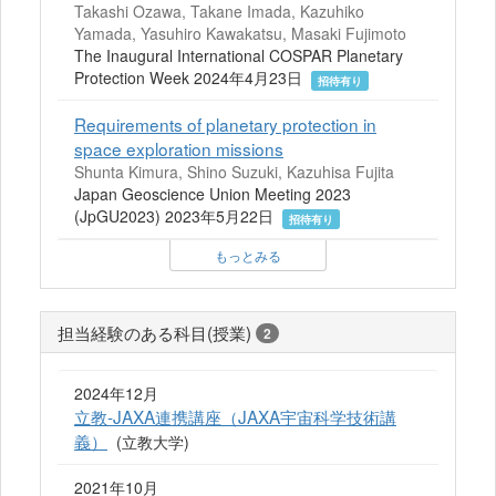
Takashi Ozawa, Takane Imada, Kazuhiko
Yamada, Yasuhiro Kawakatsu, Masaki Fujimoto
The Inaugural International COSPAR Planetary
Protection Week 2024年4月23日
招待有り
Requirements of planetary protection in
space exploration missions
Shunta Kimura, Shino Suzuki, Kazuhisa Fujita
Japan Geoscience Union Meeting 2023
(JpGU2023) 2023年5月22日
招待有り
もっとみる
担当経験のある科目(授業)
2
2024年12月
立教-JAXA連携講座（JAXA宇宙科学技術講
義）
(立教大学)
2021年10月