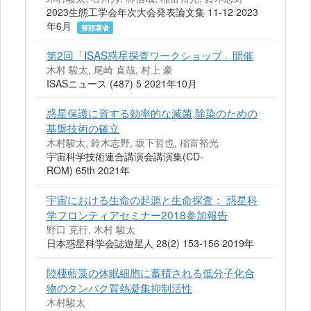
2023生態工学会年次大会発表論文集 11-12 2023
年6月
筆頭著者
第2回「ISAS惑星探査ワークショップ」開催
木村 駿太, 尾崎 直哉, 村上 豪
ISASニュース (487) 5 2021年10月
惑星保護に資する効率的な滅菌,除染のための
基盤技術の確立
木村駿太, 鈴木志野, 坂下哲也, 稲富裕光
宇宙科学技術連合講演会講演集(CD-
ROM) 65th 2021年
宇宙における生命の起源と生命探査： 惑星科
学フロンティアセミナー2018参加報告
野口 克行, 木村 駿太
日本惑星科学会誌遊星人 28(2) 153-156 2019年
陸棲藍藻の休眠細胞に蓄積される低分子化合
物のタンパク質熱凝集抑制活性
木村駿太