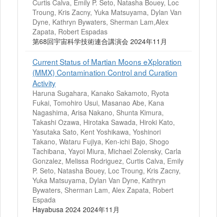
Curtis Calva, Emily P. Seto, Natasha Bouey, Loc
Troung, Kris Zacny, Yuka Matsuyama, Dylan Van
Dyne, Kathryn Bywaters, Sherman Lam,Alex
Zapata, Robert Espadas
第68回宇宙科学技術連合講演会 2024年11月
Current Status of Martian Moons eXploration
(MMX) Contamination Control and Curation
Activity
Haruna Sugahara, Kanako Sakamoto, Ryota
Fukai, Tomohiro Usui, Masanao Abe, Kana
Nagashima, Arisa Nakano, Shunta Kimura,
Takashi Ozawa, Hirotaka Sawada, Hiroki Kato,
Yasutaka Sato, Kent Yoshikawa, Yoshinori
Takano, Wataru Fujiya, Ken-ichi Bajo, Shogo
Tachibana, Yayoi Miura, Michael Zolensky, Carla
Gonzalez, Melissa Rodriguez, Curtis Calva, Emily
P. Seto, Natasha Bouey, Loc Troung, Kris Zacny,
Yuka Matsuyama, Dylan Van Dyne, Kathryn
Bywaters, Sherman Lam, Alex Zapata, Robert
Espada
Hayabusa 2024 2024年11月