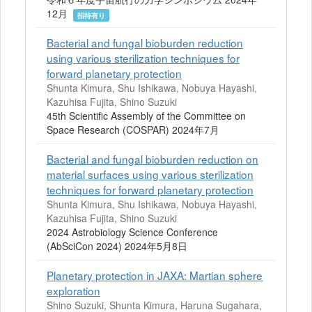
12月
招待有り
Bacterial and fungal bioburden reduction
using various sterilization techniques for
forward planetary protection
Shunta Kimura, Shu Ishikawa, Nobuya Hayashi,
Kazuhisa Fujita, Shino Suzuki
45th Scientific Assembly of the Committee on
Space Research (COSPAR) 2024年7月
Bacterial and fungal bioburden reduction on
material surfaces using various sterilization
techniques for forward planetary protection
Shunta Kimura, Shu Ishikawa, Nobuya Hayashi,
Kazuhisa Fujita, Shino Suzuki
2024 Astrobiology Science Conference
(AbSciCon 2024) 2024年5月8日
Planetary protection in JAXA: Martian sphere
exploration
Shino Suzuki, Shunta Kimura, Haruna Sugahara,