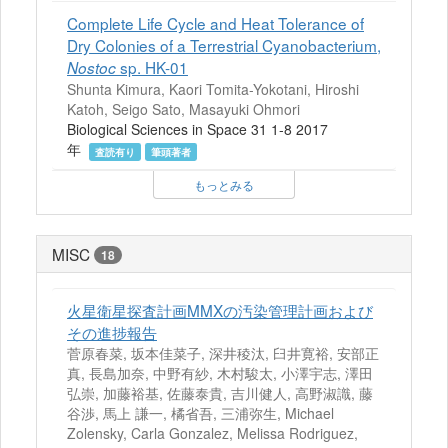
Complete Life Cycle and Heat Tolerance of
Dry Colonies of a Terrestrial Cyanobacterium,
sp. HK-01
Nostoc
Shunta Kimura, Kaori Tomita-Yokotani, Hiroshi
Katoh, Seigo Sato, Masayuki Ohmori
Biological Sciences in Space 31 1-8 2017
年
査読有り
筆頭著者
もっとみる
MISC
18
火星衛星探査計画MMXの汚染管理計画および
その進捗報告
菅原春菜, 坂本佳菜子, 深井稜汰, 臼井寛裕, 安部正
真, 長島加奈, 中野有紗, 木村駿太, 小澤宇志, 澤田
弘崇, 加藤裕基, 佐藤泰貴, 吉川健人, 高野淑識, 藤
谷渉, 馬上 謙一, 橘省吾, 三浦弥生, Michael
Zolensky, Carla Gonzalez, Melissa Rodriguez,