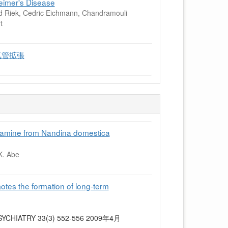
eimer's Disease
d Riek, Cedric Eichmann, Chandramouli
t
気管拡張
enamine from Nandina domestica
K. Abe
tes the formation of long-term
CHIATRY 33(3) 552-556 2009年4月