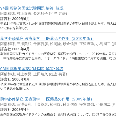
94回 薬剤師国家試験問題 解答･解説
阿部和穂, 村上泰興, 鈴木順子 (担当:共著)
評言社 2009年6月
平成21年春に実施された94回薬剤師国家試験問題の解答と解説を記した本。当人
いて解説を執筆した。
薬学必修講座 医療薬学Ⅰ･医薬品の作用（2010年版）
阿部和穂, 三澤美和, 千葉義彦, 松岡隆, 砂金信義, 宇留野強, 小島周二 (担
評言社 2009年4月
薬剤師国家試験ガイドラインの医療薬学･薬理学の分野について、2010年春の国
「中枢神経系に作用する薬物」「オータコイド」「病原生物に作用する薬物」など
93回 薬剤師国家試験問題 解答･解説
阿部和穂, 村上泰興, 上田晴久 (担当:共著)
評言社 2008年6月
平成20年春に実施された93回薬剤師国家試験問題の解答と解説を記した本。当人
いて解説を執筆した。
薬学必修講座 医療薬学Ⅰ･医薬品の作用（2009年版）
阿部和穂, 三澤美和, 千葉義彦, 松岡隆, 砂金信義, 宇留野強, 小島周二 (担
評言社 2008年4月
薬剤師国家試験ガイドラインの医療薬学･薬理学の分野について、2009年春の国