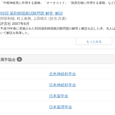
「中枢神経系に作用する薬物」「オータコイド」「病原生物に作用する薬物」など
92回 薬剤師国家試験問題 解答･解説
阿部和穂, 村上泰興, 上田晴久 (担当:共著)
評言社 2007年6月
平成19年春に実施された92回薬剤師国家試験問題の解答と解説を記した本。当人
いて解説を執筆した。
もっとみる
所属学協会
4
北米神経科学会
日本神経科学会
日本薬学会
日本薬理学会