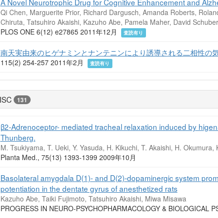
A Novel Neurotrophic Drug for Cognitive Enhancement and Alzh
Qi Chen, Marguerite Prior, Richard Dargusch, Amanda Roberts, Rolan
Chiruta, Tatsuhiro Akaishi, Kazuho Abe, Pamela Maher, David Schuber
PLOS ONE 6(12) e27865 2011年12月
査読有り
南天実由来のヒゲナミンとナンテニンにより誘導される二相性の
115(2) 254-257 2011年2月
査読有り
ISC
131
β2-Adrenoceptor- mediated tracheal relaxation induced by hig
Thunberg.
M. Tsukiyama, T. Ueki, Y. Yasuda, H. Kikuchi, T. Akaishi, H. Okumura, 
Planta Med., 75(13) 1393-1399 2009年10月
Basolateral amygdala D(1)- and D(2)-dopaminergic system promo
potentiation in the dentate gyrus of anesthetized rats
Kazuho Abe, Taiki Fujimoto, Tatsuhiro Akaishi, Miwa Misawa
PROGRESS IN NEURO-PSYCHOPHARMACOLOGY & BIOLOGICAL PSY