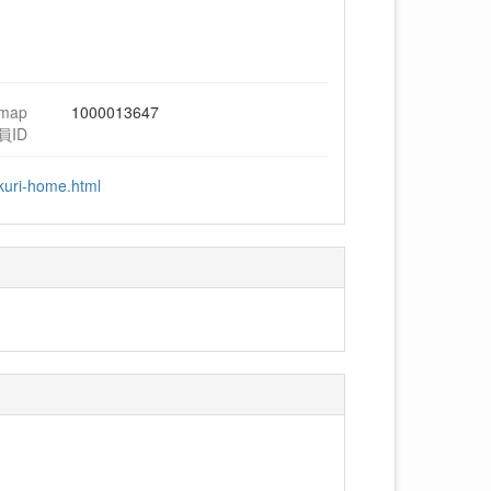
hmap
1000013647
員ID
kuri-home.html