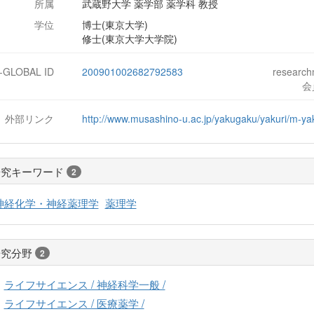
所属
武蔵野大学 薬学部 薬学科 教授
学位
博士(東京大学)
修士(東京大学大学院)
J-GLOBAL ID
200901002682792583
researc
会
外部リンク
http://www.musashino-u.ac.jp/yakugaku/yakuri/m-ya
研究キーワード
2
神経化学・神経薬理学
薬理学
研究分野
2
ライフサイエンス / 神経科学一般 /
ライフサイエンス / 医療薬学 /