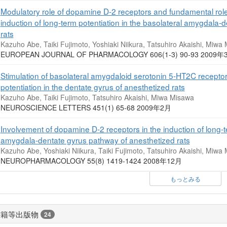
Modulatory role of dopamine D-2 receptors and fundamental role
induction of long-term potentiation in the basolateral amygdala-
rats
Kazuho Abe, Taiki Fujimoto, Yoshiaki Niikura, Tatsuhiro Akaishi, Miwa
EUROPEAN JOURNAL OF PHARMACOLOGY 606(1-3) 90-93 2009
Stimulation of basolateral amygdaloid serotonin 5-HT2C receptor
potentiation in the dentate gyrus of anesthetized rats
Kazuho Abe, Taiki Fujimoto, Tatsuhiro Akaishi, Miwa Misawa
NEUROSCIENCE LETTERS 451(1) 65-68 2009年2月
Involvement of dopamine D-2 receptors in the induction of long-te
amygdala-dentate gyrus pathway of anesthetized rats
Kazuho Abe, Yoshiaki Niikura, Taiki Fujimoto, Tatsuhiro Akaishi, Miwa
NEUROPHARMACOLOGY 55(8) 1419-1424 2008年12月
もっとみる
書籍等出版物
24