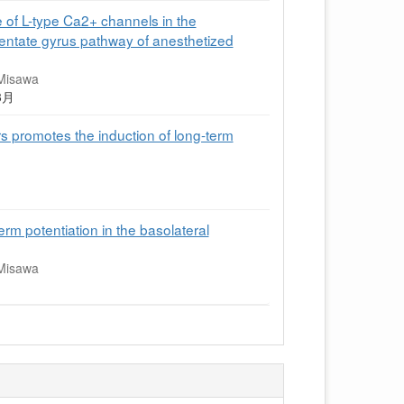
 of L-type Ca2+ channels in the
dentate gyrus pathway of anesthetized
 Misawa
年3月
s promotes the induction of long-term
rm potentiation in the basolateral
 Misawa