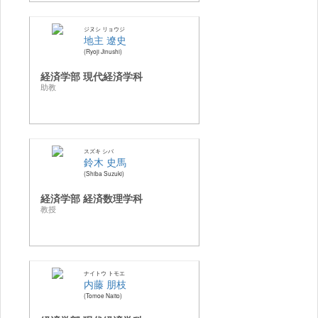
ジヌシ リョウジ
地主 遼史
Ryoji Jinushi
経済学部 現代経済学科
助教
スズキ シバ
鈴木 史馬
Shiba Suzuki
経済学部 経済数理学科
教授
ナイトウ トモエ
内藤 朋枝
Tomoe Naito