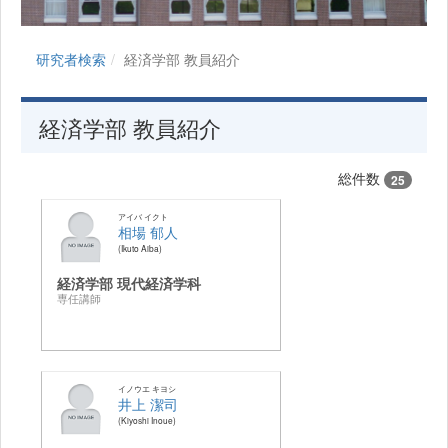
研究者検索
経済学部 教員紹介
経済学部 教員紹介
総件数
25
アイバ イクト
相場 郁人
Ikuto Aiba
経済学部 現代経済学科
専任講師
イノウエ キヨシ
井上 潔司
Kiyoshi Inoue