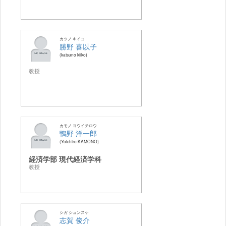
カツノ キイコ
勝野 喜以子
katsuno kiiko
教授
カモノ ヨウイチロウ
鴨野 洋一郎
Yoichiro KAMONO
経済学部 現代経済学科
教授
シガ シュンスケ
志賀 俊介