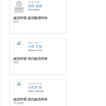
ウチダ ユウキ
内田 雄貴
Yuki Uchida
経済学部 経済数理学科
教授
オオノ マサノリ
大野 正智
Masanori Ono
経済学部 現代経済学科
教授
オコノギ サトル
小此木 悟
Satoru Okonogi
経済学部 現代経済学科
専任講師