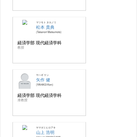
マツモト タカノリ
松本 貴典
Takanori Matsumoto
経済学部 現代経済学科
教授
ヤハギ ケン
矢作 健
YAHAGI Ken
経済学部 現代経済学科
准教授
ヤマガミヒロアキ
山上 浩明