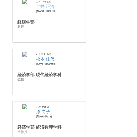
ニイ マサヒロ
二井 正浩
MASAHIRO NII
経済学部
教授
ハサモト カヨ
挾本 佳代
Kayo Hasamoto
経済学部 現代経済学科
教授
ハラ ナオコ
原 尚子
Naoko Hara
経済学部 経済数理学科
准教授