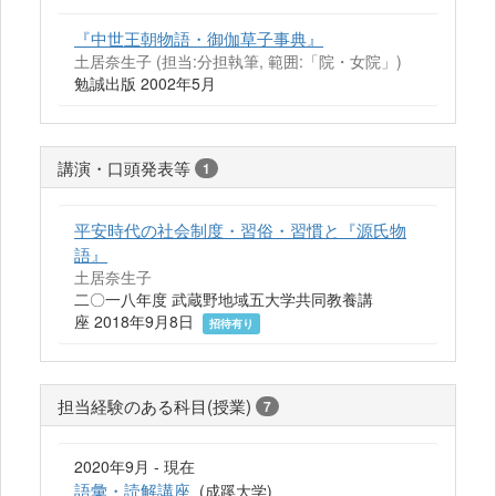
『中世王朝物語・御伽草子事典』
土居奈生子 (担当:分担執筆, 範囲:「院・女院」)
勉誠出版 2002年5月
講演・口頭発表等
1
平安時代の社会制度・習俗・習慣と『源氏物
語』
土居奈生子
二〇一八年度 武蔵野地域五大学共同教養講
座 2018年9月8日
招待有り
担当経験のある科目(授業)
7
2020年9月 - 現在
語彙・読解講座
(成蹊大学)