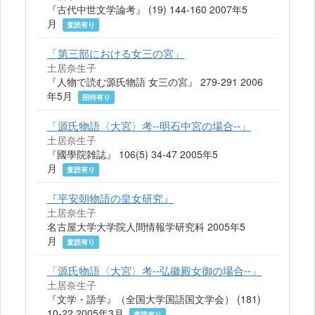
『古代中世文学論考』 (19) 144-160 2007年5
月
査読有り
「第三部における女三の宮」
土居奈生子
『人物で読む源氏物語 女三の宮』 279-291 2006
年5月
招待有り
「源氏物語〈大宮〉考--明石中宮の場合--」
土居奈生子
『國學院雑誌』 106(5) 34-47 2005年5
月
査読有り
『平安朝物語の皇女研究』
土居奈生子
名古屋大学大学院人間情報学研究科 2005年5
月
査読有り
「源氏物語〈大宮〉考--弘徽殿女御の場合--」
土居奈生子
『文学・語学』（全国大学国語国文学会） (181)
10-22 2005年3月
査読有り