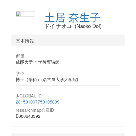
土居 奈生子
ドイ ナオコ (Naoko Doi)
基本情報
所属
成蹊大学 全学教育講師
学位
博士（学術）(名古屋大学大学院)
J-GLOBAL ID
201501007759105699
researchmap会員ID
B000243392