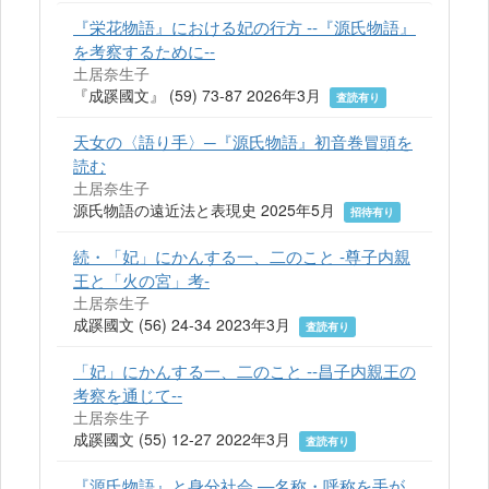
『栄花物語』における妃の行方 --『源氏物語』
を考察するために--
土居奈生子
『成蹊國文』 (59) 73-87 2026年3月
査読有り
天女の〈語り手〉─『源氏物語』初音巻冒頭を
読む
土居奈生子
源氏物語の遠近法と表現史 2025年5月
招待有り
続・「妃」にかんする一、二のこと -尊子内親
王と「火の宮」考-
土居奈生子
成蹊國文 (56) 24-34 2023年3月
査読有り
「妃」にかんする一、二のこと --昌子内親王の
考察を通じて--
土居奈生子
成蹊國文 (55) 12-27 2022年3月
査読有り
『源氏物語』と身分社会 —名称・呼称を手が