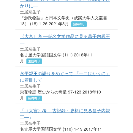
かりに—
土居奈生子
『源氏物語』と日本文学史（成蹊大学人文叢書
18） (18) 1-26 2021年3月
招待有り
〈大宮〉考 —仮名文学作品に見る昌子内親王
—
土居奈生子
名古屋大学国語国文学 (111) 2018年11
月
査読有り
永平親王の語りをめぐって 「十二ばかりに」
に着目して
土居奈生子
栄花物語 歴史からの奪還 97-123 2018年10
月
招待有り
「〈大宮〉考 —古記録・史料に見る昌子内親
王—」
土居奈生子
名古屋大学国語国文学 (110) 1-19 2017年11