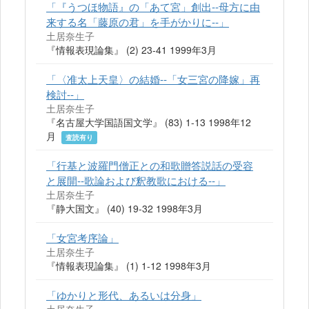
「『うつほ物語』の「あて宮」創出--母方に由
来する名「藤原の君」を手がかりに--」
土居奈生子
『情報表現論集』 (2) 23-41 1999年3月
「〈准太上天皇〉の結婚--「女三宮の降嫁」再
検討--」
土居奈生子
『名古屋大学国語国文学』 (83) 1-13 1998年12
月
査読有り
「行基と波羅門僧正との和歌贈答説話の受容
と展開--歌論および釈教歌における--」
土居奈生子
『静大国文』 (40) 19-32 1998年3月
「女宮考序論」
土居奈生子
『情報表現論集』 (1) 1-12 1998年3月
「ゆかりと形代、あるいは分身」