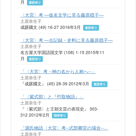
月
査読有り
〈大宮〉考 —仮名文学に見る藤原穏子—
土居奈生子
成蹊國文 (49) 16-27 2016年3月
査読有り
〈大宮〉考 —古記録・史料に見る藤原穏子—
土居奈生子
名古屋大学国語国文学 (108) 1-15 2015年11
月
査読有り
「〈大宮〉考 --神の名から人称へ--」
土居奈生子
『成蹊國文』 (45) 28-39 2012年3月
査読有り
「〈紫式部〉と『竹取物語』」
土居奈生子
『〈紫式部〉と王朝文芸の表現史』 303-
312 2012年2月
招待有り
「源氏物語〈大宮〉考--式部卿宮の場合--」
土居奈生子