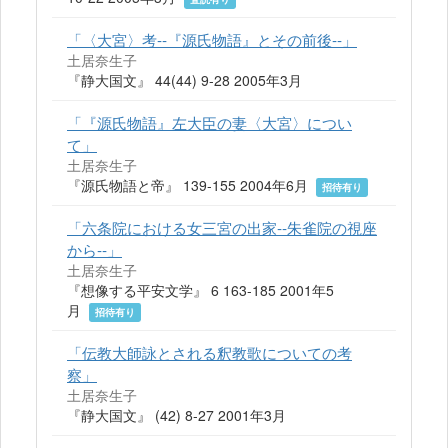
「〈大宮〉考--『源氏物語』とその前後--」
土居奈生子
『静大国文』 44(44) 9-28 2005年3月
「『源氏物語』左大臣の妻〈大宮〉につい
て」
土居奈生子
『源氏物語と帝』 139-155 2004年6月
招待有り
「六条院における女三宮の出家--朱雀院の視座
から--」
土居奈生子
『想像する平安文学』 6 163-185 2001年5
月
招待有り
「伝教大師詠とされる釈教歌についての考
察」
土居奈生子
『静大国文』 (42) 8-27 2001年3月