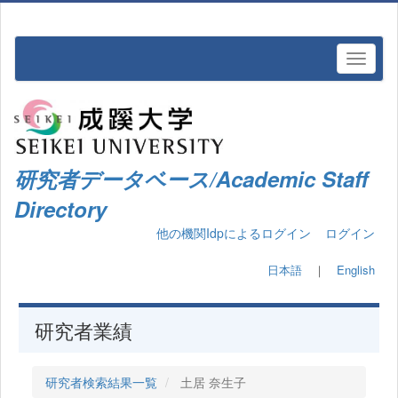
研究者データベース/Academic Staff
Directory
他の機関Idpによるログイン
ログイン
日本語
｜
English
研究者業績
研究者検索結果一覧
土居 奈生子