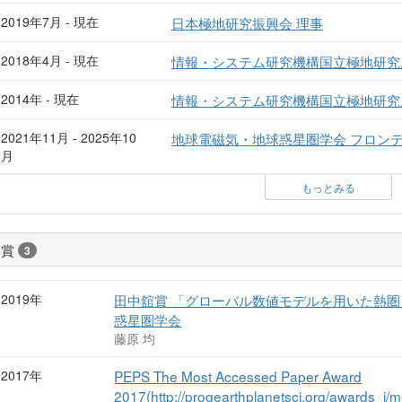
2019年7月 - 現在
日本極地研究振興会 理事
2018年4月 - 現在
情報・システム研究機構国立極地研究
2014年 - 現在
情報・システム研究機構国立極地研究
2021年11月 - 2025年10
地球電磁気・地球惑星圏学会 フロン
月
もっとみる
受賞
3
2019年
田中舘賞 「グローバル数値モデルを用いた熱圏
惑星圏学会
藤原 均
2017年
PEPS The Most Accessed Paper Award
2017(http://progearthplanetsci.org/awards_j