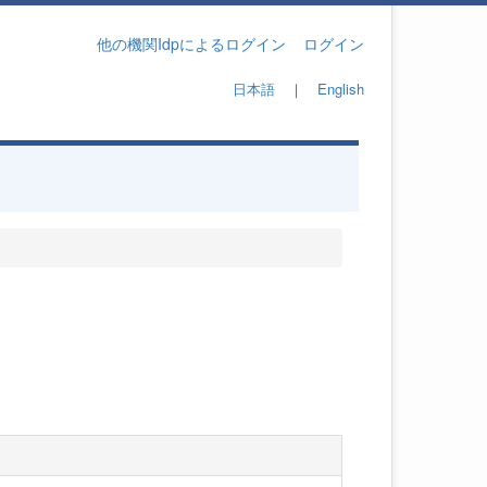
他の機関Idpによるログイン
ログイン
日本語
｜
English