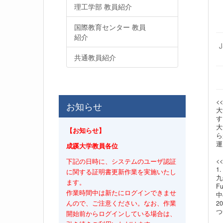
理工学部 教員紹介
国際教育センター 教員
紹介
共通教員紹介
<
お知らせ
大
す
大
【お知らせ】
ら
運
成蹊大学教員各位
<
下記の日時に、システムのユーザ認証
1
に関する証明書更新作業を実施いたし
九
ます。
F
作業時間中は新たにログインできませ
中
2
んので、ご注意ください。なお、作業
つ
開始前からログインしている場合は、