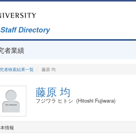
f Directory
究者業績
究者検索結果一覧
藤原 均
藤原 均
フジワラ ヒトシ (Hitoshi Fujiwara)
基本情報