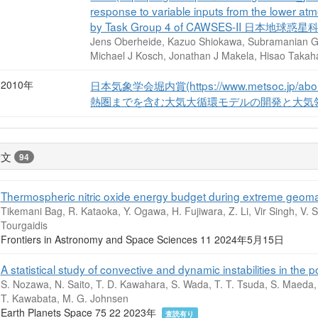
response to variable inputs from the lower at
by Task Group 4 of CAWSES-II 日本地球惑
Jens Oberheide, Kazuo Shiokawa, Subramanian Gur
Michael J Kosch, Jonathan J Makela, Hisao Takah
2010年
日本気象学会堀内賞(https://www.metsoc.jp/about
熱圏までを含む大気大循環モデルの開発と大気
論文
94
Thermospheric nitric oxide energy budget during extreme geoma
Tikemani Bag, R. Kataoka, Y. Ogawa, H. Fujiwara, Z. Li, Vir Singh, V. Si
Tourgaidis
Frontiers in Astronomy and Space Sciences 11 2024年5月15日
A statistical study of convective and dynamic instabilities in t
S. Nozawa, N. Saito, T. D. Kawahara, S. Wada, T. T. Tsuda, S. Maeda, 
T. Kawabata, M. G. Johnsen
Earth Planets Space 75 22 2023年
査読有り