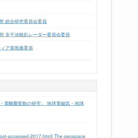
所 総合研究委員会委員
所 非干渉散乱レーダー委員会委員
ティア賞推薦委員
・電離圏変動の研究」 地球電磁気・地球
/most-accessed-2017.html) The geospace