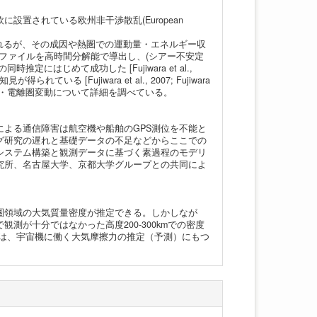
置されている欧州非干渉散乱(European
観測されるが、その成因や熱圏での運動量・エネルギー収
ロファイルを高時間分解能で導出し、(シアー不安定
はじめて成功した [Fujiwara et al.,
[Fujiwara et al., 2007; Fujiwara
域での熱圏・電離圏変動について詳細を調べている。
よる通信障害は航空機や船舶のGPS測位を不能と
グ研究の遅れと基礎データの不足などからここでの
システム構築と観測データに基づく素過程のモデリ
究所、名古屋大学、京都大学グループとの共同によ
圏領域の大気質量密度が推定できる。しかしなが
が十分ではなかった高度200-300kmでの密度
題は、宇宙機に働く大気摩擦力の推定（予測）にもつ