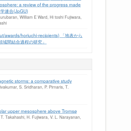
mosphere: a review of the progress made
星科学連合(JpGU)
ubaran, William E Ward, Hi toshi Fujiwara,
ashi
/awards/horiuchi-recipients) 「地表から
領域間結合過程の研究」
gnetic storms: a comparative study
vakumar, S. Sridharan, P. Pirnaris, T.
he polar upper mesosphere above Tromsø
T. Takahashi, H. Fujiwara, V. L. Narayanan,