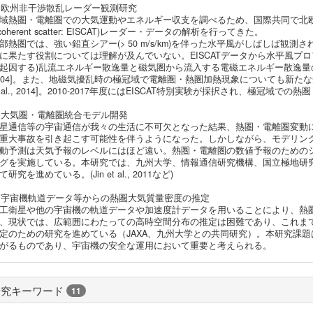
. 欧州非干渉散乱レーダー観測研究
域熱圏・電離圏での大気運動やエネルギー収支を調べるため、国際共同で北欧に設
ncoherent scatter: EISCAT)レーダー・データの解析を行ってきた。
部熱圏では、強い鉛直シアー(> 50 m/s/km)を伴った水平風がしばしば
に果たす役割については理解が及んでいない。EISCATデータから水平風プ
起因する)乱流エネルギー散逸量と磁気圏から流入する電磁エネルギー散逸量の同時推定に
004]。また、地磁気擾乱時の極冠域で電離圏・熱圏加熱現象についても新たな知見が得られている 
t al., 2014]。2010-2017年度にはEISCAT特別実験が採択され、極冠
. 大気圏・電離圏統合モデル開発
星通信等の宇宙通信が我々の生活に不可欠となった結果、熱圏・電離圏変動に
重大事故を引き起こす可能性を伴うようになった。しかしながら、モデリン
動予測は天気予報のレベルにはほど遠い。熱圏・電離圏の数値予報のための
グを実施している。本研究では、九州大学、情報通信研究機構、国立極地研
て研究を進めている。(Jin et al., 2011など)
. 宇宙機軌道データ等からの熱圏大気質量密度の推定
工衛星や他の宇宙機の軌道データや加速度計データを用いることにより、熱
、現状では、広範囲にわたっての高時空間分布の推定は困難であり、これまで観測
定のための研究を進めている（JAXA、九州大学との共同研究）。本研究課
がるものであり、宇宙機の安全な運用において重要と考えられる。
研究キーワード
11