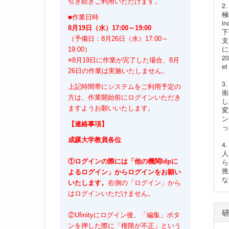
引き続きご利用いただけます。
2
極
■作業日時
i
8月19日（水）17:00～19:00
下
（予備日：8月26日（水）17:00～
支
に
19:00）
2
※8月19日に作業が完了した場合、8月
e
26日の作業は実施いたしません。
3
上記時間帯にシステムをご利用予定の
衛
方は、作業開始前にログインいただき
し
ますようお願いいたします。
変
ン
【連絡事項】
っ
成蹊大学教員各位
4
人
ら
①ログインの際には「他の機関Idpに
推
よるログイン」からログインをお願い
な
いたします。
右側の「ログイン」から
はログインいただけません。
②Ufinityにログイン後、「編集」ボタ
ンを押した際に「権限が不正」という