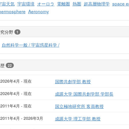
宇宙天気
宇宙環境
オーロラ
電離圏
熱圏
超高層物理学
space e
hermosphere
Aeronomy
研究分野
1
自然科学一般 / 宇宙惑星科学 /
経歴
22
2026年4月 - 現在
国際共創学部 教授
2026年4月 - 現在
成蹊大学 国際共創学部 学部長
2011年4月 - 現在
国立極地研究所 客員教授
2011年4月 - 2026年3月
成蹊大学 理工学部 教授