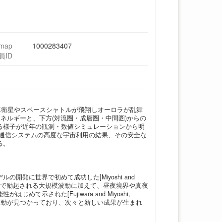
hmap
1000283407
員ID
、人工衛星やスペースシャトルが飛翔しオーロラが乱舞
ネルギーと、下方(対流圏・成層圏・中間圏)からの
る様子が近年の観測・数値シミュレーションから明
る通信システムの高度な宇宙利用の結果、その安全な
る。
発に世界で初めて成功した[Miyoshi and
よって極域で励起される大規模波動に加えて、昼夜境界や真夜
された[Fujiwara and Miyoshi,
大気変動が見つかっており、次々と新しい成果が生まれ