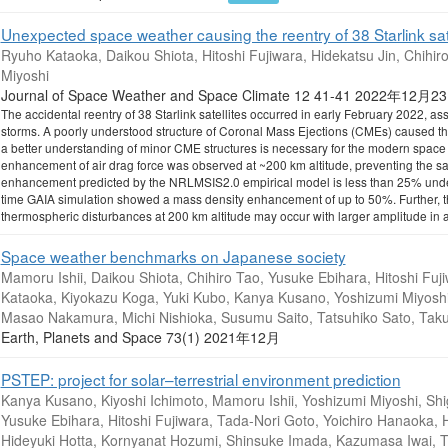
Unexpected space weather causing the reentry of 38 Starlink sat
Ryuho Kataoka, Daikou Shiota, Hitoshi Fujiwara, Hidekatsu Jin, Chihi
Miyoshi
Journal of Space Weather and Space Climate 12 41-41 2022年12月
The accidental reentry of 38 Starlink satellites occurred in early February 2022, 
storms. A poorly understood structure of Coronal Mass Ejections (CMEs) caused th
a better understanding of minor CME structures is necessary for the modern space w
enhancement of air drag force was observed at ~200 km altitude, preventing the sat
enhancement predicted by the NRLMSIS2.0 empirical model is less than 25% under
time GAIA simulation showed a mass density enhancement of up to 50%. Further, th
thermospheric disturbances at 200 km altitude may occur with larger amplitude in 
Space weather benchmarks on Japanese society
Mamoru Ishii, Daikou Shiota, Chihiro Tao, Yusuke Ebihara, Hitoshi Fuji
Kataoka, Kiyokazu Koga, Yuki Kubo, Kanya Kusano, Yoshizumi Miyosh
Masao Nakamura, Michi Nishioka, Susumu Saito, Tatsuhiko Sato, Ta
Earth, Planets and Space 73(1) 2021年12月
PSTEP: project for solar–terrestrial environment prediction
Kanya Kusano, Kiyoshi Ichimoto, Mamoru Ishii, Yoshizumi Miyoshi, Shi
Yusuke Ebihara, Hitoshi Fujiwara, Tada-Nori Goto, Yoichiro Hanaoka
Hideyuki Hotta, Kornyanat Hozumi, Shinsuke Imada, Kazumasa Iwai, To