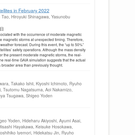
ellites in February 2022
ro Tao, Hiroyuki Shinagawa, Yasunobu
23日
associated with the occurrence of moderate magnetic
e magnetic storms at unexpected timing. Therefore,
eather forecast. During this event, the “up to 50%”
ellites’ safety operations. Although the mass density
 the present moderate magnetic storms, the real-
e real-time GAIA simulation suggests that the actual
a broader area than previously thought.
wara, Takako Ishii, Kiyoshi Ichimoto, Ryuho
i, Tsutomu Nagatsuma, Aoi Nakamizo,
kuya Tsugawa, Shigeo Yoden
geo Yoden, Hideharu Akiyoshi, Ayumi Asai,
, Hisashi Hayakawa, Keisuke Hosokawa,
shihiko Iyemori, Hidekatsu Jin, Ryuho