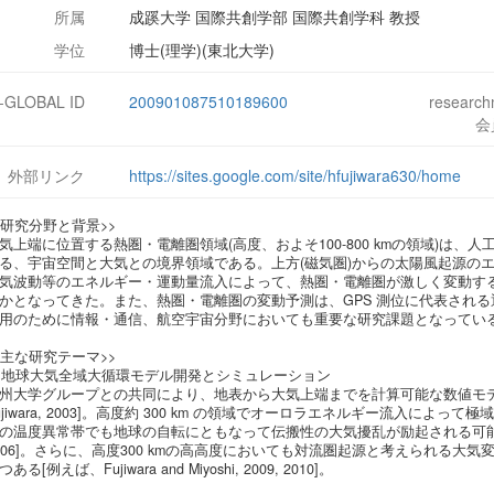
所属
成蹊大学 国際共創学部 国際共創学科 教授
学位
博士(理学)(東北大学)
J-GLOBAL ID
200901087510189600
researc
会
外部リンク
https://sites.google.com/site/hfujiwara630/home
<研究分野と背景>>
気上端に位置する熱圏・電離圏領域(高度、およそ100-800 kmの領域)は
る、宇宙空間と大気との境界領域である。上方(磁気圏)からの太陽風起源のエ
気波動等のエネルギー・運動量流入によって、熱圏・電離圏が激しく変動す
かとなってきた。また、熱圏・電離圏の変動予測は、GPS 測位に代表され
用のために情報・通信、航空宇宙分野においても重要な研究課題となってい
<主な研究テーマ>>
. 地球大気全域大循環モデル開発とシミュレーション
州大学グループとの共同により、地表から大気上端までを計算可能な数値モデルの開
ujiwara, 2003]。高度約 300 km の領域でオーロラエネルギー流入に
の温度異常帯でも地球の自転にともなって伝搬性の大気擾乱が励起される可能性がはじめて示
006]。さらに、高度300 kmの高高度においても対流圏起源と考えられる
つある[例えば、Fujiwara and Miyoshi, 2009, 2010]。