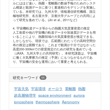
ルにはほど遠い。熱圏・電離圏の数値予報のためのシステ
ム構築と観測データに基づく素過程のモデリングを実施し
ている。本研究では、九州大学、情報通信研究機構、国立
極地研究所、名古屋大学、京都大学グループとの共同によ
って研究を進めている。(Jin et al., 2011など)
4. 宇宙機軌道データ等からの熱圏大気質量密度の推定
人工衛星や他の宇宙機の軌道データや加速度計データを用
いることにより、熱圏領域の大気質量密度が推定できる。
しかしながら、現状では、広範囲にわたっての高時空間分
布の推定は困難であり、これまで観測が十分ではなかった
高度200-300kmでの密度推定のための研究を進めている
（JAXA、九州大学との共同研究）。本研究課題は、宇宙機
に働く大気摩擦力の推定（予測）にもつながるものであ
り、宇宙機の安全な運用において重要と考えられる。
研究キーワード
11
宇宙天気
宇宙環境
オーロラ
電離圏
熱圏
超高層物理学
space environment
aurora
ionosphere
thermosphere
Aeronomy