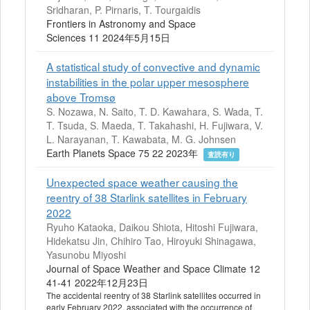
Sridharan, P. Pirnaris, T. Tourgaidis
Frontiers in Astronomy and Space
Sciences 11 2024年5月15日
A statistical study of convective and dynamic
instabilities in the polar upper mesosphere
above Tromsø
S. Nozawa, N. Saito, T. D. Kawahara, S. Wada, T.
T. Tsuda, S. Maeda, T. Takahashi, H. Fujiwara, V.
L. Narayanan, T. Kawabata, M. G. Johnsen
Earth Planets Space 75 22 2023年
査読有り
Unexpected space weather causing the
reentry of 38 Starlink satellites in February
2022
Ryuho Kataoka, Daikou Shiota, Hitoshi Fujiwara,
Hidekatsu Jin, Chihiro Tao, Hiroyuki Shinagawa,
Yasunobu Miyoshi
Journal of Space Weather and Space Climate 12
41-41 2022年12月23日
The accidental reentry of 38 Starlink satellites occurred in
early February 2022, associated with the occurrence of