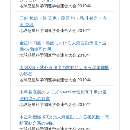
地球惑星科学関連学会連合大会 2010年
三好 勉信・陣 英克・藤原 均・品川 裕之・寺
田 香織
地球惑星科学関連学会連合大会 2010年
金星中間圏・熱圏における大気波動伝搬と波
動-波動相互作用
地球惑星科学関連学会連合大会 2010年
太陽X線・紫外線強度の変動による火星電離圏
の応答
地球惑星科学関連学会連合大会 2010年
木星超高層のプラズマ中性大気相互作用の電
磁環境への影響
地球惑星科学関連学会連合大会 2010年
木星熱圏極域3次元大気運動による磁気圏・電
離圏結合系の制御
地球惑星科学関連学会連合大会 2010年