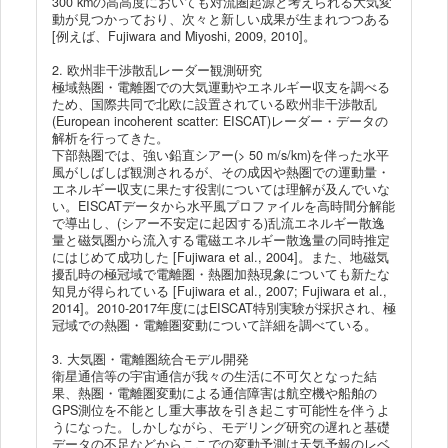
300 kmの高高度においても対流圏起源と考えられる大気変
動が見つかっており、次々と新しい成果が生まれつつある
[例えば、Fujiwara and Miyoshi, 2009, 2010]。
2. 欧州非干渉散乱レーダー観測研究
極域熱圏・電離圏での大気運動やエネルギー収支を調べる
ため、国際共同で北欧に設置されている欧州非干渉散乱
(European incoherent scatter: EISCAT)レーダー・データの
解析を行ってきた。
下部熱圏では、強い鉛直シアー(> 50 m/s/km)を伴った水平
風がしばしば観測されるが、その成因や熱圏での運動量・
エネルギー収支に果たす役割については理解が及んでいな
い。EISCATデータから水平風プロファイルを高時間分解能
で導出し、(シアー不安定に起因する)乱流エネルギー散逸
量と磁気圏から流入する電磁エネルギー散逸量の同時推定
にはじめて成功した [Fujiwara et al., 2004]。また、地磁気
擾乱時の極冠域で電離圏・熱圏加熱現象についても新たな
知見が得られている [Fujiwara et al., 2007; Fujiwara et al.,
2014]。2010-2017年度にはEISCAT特別実験が採択され、極
冠域での熱圏・電離圏変動について詳細を調べている。
3. 大気圏・電離圏統合モデル開発
衛星通信等の宇宙通信が我々の生活に不可欠となった結
果、熱圏・電離圏変動による通信障害は航空機や船舶の
GPS測位を不能とし重大事故を引き起こす可能性を伴うよ
うになった。しかしながら、モデリング研究の遅れと基礎
データの不足などからここでの変動予測は天気予報のレベ