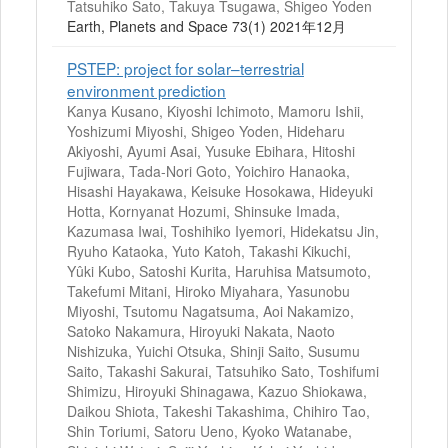
Tatsuhiko Sato, Takuya Tsugawa, Shigeo Yoden
Earth, Planets and Space 73(1) 2021年12月
PSTEP: project for solar–terrestrial
environment prediction
Kanya Kusano, Kiyoshi Ichimoto, Mamoru Ishii,
Yoshizumi Miyoshi, Shigeo Yoden, Hideharu
Akiyoshi, Ayumi Asai, Yusuke Ebihara, Hitoshi
Fujiwara, Tada-Nori Goto, Yoichiro Hanaoka,
Hisashi Hayakawa, Keisuke Hosokawa, Hideyuki
Hotta, Kornyanat Hozumi, Shinsuke Imada,
Kazumasa Iwai, Toshihiko Iyemori, Hidekatsu Jin,
Ryuho Kataoka, Yuto Katoh, Takashi Kikuchi,
Yûki Kubo, Satoshi Kurita, Haruhisa Matsumoto,
Takefumi Mitani, Hiroko Miyahara, Yasunobu
Miyoshi, Tsutomu Nagatsuma, Aoi Nakamizo,
Satoko Nakamura, Hiroyuki Nakata, Naoto
Nishizuka, Yuichi Otsuka, Shinji Saito, Susumu
Saito, Takashi Sakurai, Tatsuhiko Sato, Toshifumi
Shimizu, Hiroyuki Shinagawa, Kazuo Shiokawa,
Daikou Shiota, Takeshi Takashima, Chihiro Tao,
Shin Toriumi, Satoru Ueno, Kyoko Watanabe,