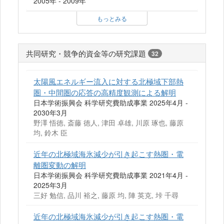
2005年 - 2009年
もっとみる
共同研究・競争的資金等の研究課題
32
太陽風エネルギー流入に対する北極域下部熱
圏・中間圏の応答の高精度観測による解明
日本学術振興会 科学研究費助成事業 2025年4月 -
2030年3月
野澤 悟徳, 斎藤 徳人, 津田 卓雄, 川原 琢也, 藤原
均, 鈴木 臣
近年の北極域海氷減少が引き起こす熱圏・電
離圏変動の解明
日本学術振興会 科学研究費助成事業 2021年4月 -
2025年3月
三好 勉信, 品川 裕之, 藤原 均, 陣 英克, 垰 千尋
近年の北極域海氷減少が引き起こす熱圏・電