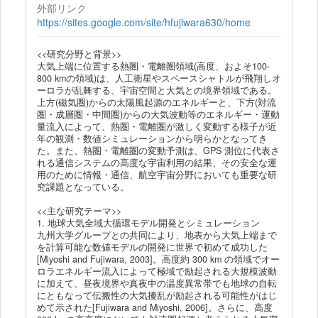
外部リンク
https://sites.google.com/site/hfujiwara630/home
<<研究分野と背景>>
大気上端に位置する熱圏・電離圏領域(高度、およそ100-
800 kmの領域)は、人工衛星やスペースシャトルが飛翔しオ
ーロラが乱舞する、宇宙空間と大気との境界領域である。
上方(磁気圏)からの太陽風起源のエネルギーと、下方(対流
圏・成層圏・中間圏)からの大気波動等のエネルギー・運動
量流入によって、熱圏・電離圏が激しく変動する様子が近
年の観測・数値シミュレーションから明らかとなってき
た。また、熱圏・電離圏の変動予測は、GPS 測位に代表さ
れる通信システムの高度な宇宙利用の結果、その安全な運
用のために情報・通信、航空宇宙分野においても重要な研
究課題となっている。
<<主な研究テーマ>>
1. 地球大気全域大循環モデル開発とシミュレーション
九州大学グループとの共同により、地表から大気上端まで
を計算可能な数値モデルの開発に世界で初めて成功した
[Miyoshi and Fujiwara, 2003]。高度約 300 km の領域でオー
ロラエネルギー流入によって極域で励起される大規模波動
に加えて、昼夜境界や真夜中の温度異常帯でも地球の自転
にともなって伝搬性の大気擾乱が励起される可能性がはじ
めて示された[Fujiwara and Miyoshi, 2006]。さらに、高度