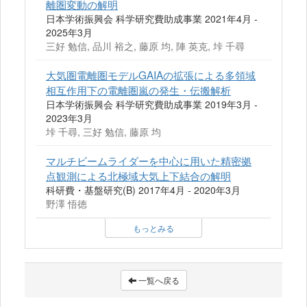
離圏変動の解明
日本学術振興会 科学研究費助成事業 2021年4月 -
2025年3月
三好 勉信, 品川 裕之, 藤原 均, 陣 英克, 垰 千尋
大気圏電離圏モデルGAIAの拡張による多領域
相互作用下の電離圏嵐の発生・伝搬解析
日本学術振興会 科学研究費助成事業 2019年3月 -
2023年3月
垰 千尋, 三好 勉信, 藤原 均
マルチビームライダーを中心に用いた精密拠
点観測による北極域大気上下結合の解明
科研費・基盤研究(B) 2017年4月 - 2020年3月
野澤 悟徳
もっとみる
一覧へ戻る