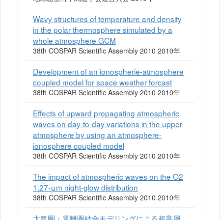
Wavy structures of temperature and density
in the polar thermosphere simulated by a
whole atmosphere GCM
38th COSPAR Scientific Assembly 2010 2010年
Development of an ionospherie-atmosphere
coupled model for space weather forcast
38th COSPAR Scientific Assembly 2010 2010年
Effects of upward propagating atmospheric
waves on day-to-day variations in the upper
atmosphere by using an atmosphere-
ionosphere coupled model
38th COSPAR Scientific Assembly 2010 2010年
The impact of atmospheric waves on the O2
1.27-μm night-glow distribution
38th COSPAR Scientific Assembly 2010 2010年
大気圏・電離圏結合モデリングによる超高層