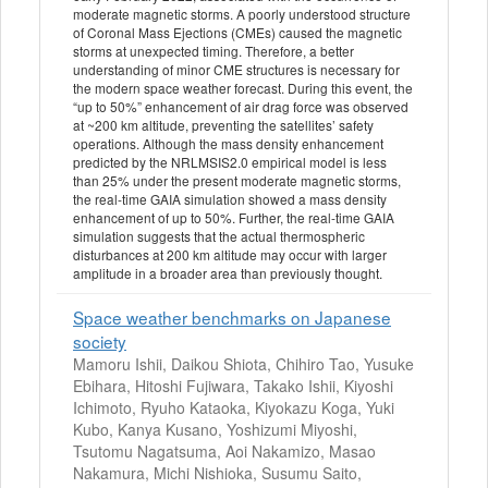
moderate magnetic storms. A poorly understood structure
of Coronal Mass Ejections (CMEs) caused the magnetic
storms at unexpected timing. Therefore, a better
understanding of minor CME structures is necessary for
the modern space weather forecast. During this event, the
“up to 50%” enhancement of air drag force was observed
at ~200 km altitude, preventing the satellites’ safety
operations. Although the mass density enhancement
predicted by the NRLMSIS2.0 empirical model is less
than 25% under the present moderate magnetic storms,
the real-time GAIA simulation showed a mass density
enhancement of up to 50%. Further, the real-time GAIA
simulation suggests that the actual thermospheric
disturbances at 200 km altitude may occur with larger
amplitude in a broader area than previously thought.
Space weather benchmarks on Japanese
society
Mamoru Ishii, Daikou Shiota, Chihiro Tao, Yusuke
Ebihara, Hitoshi Fujiwara, Takako Ishii, Kiyoshi
Ichimoto, Ryuho Kataoka, Kiyokazu Koga, Yuki
Kubo, Kanya Kusano, Yoshizumi Miyoshi,
Tsutomu Nagatsuma, Aoi Nakamizo, Masao
Nakamura, Michi Nishioka, Susumu Saito,