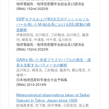
地球電磁気・地球惑星圏学会総会及び講演会
(Web) 152nd 2022年
IGRFモデルおよび準3次元ポテンシャルソル
バーを用いたM-I結合系におけるEEJ変動の構
造解析
伊集院拓也, 吉川顕正, 三好勉信, 品川裕之, 藤原
均, 陣英克, 中溝葵, 垰千尋, 塩川和夫
地球電磁気・地球惑星圏学会総会及び講演会
(Web) 152nd 2022年
GAIAを用いた赤道プラズマバブルの発生・成
長を支配するパラメータの解析
品川裕之, 陣英克, 三好勉信, 藤原均, 横山竜宏, 大
塚雄一
日本地球惑星科学連合大会予稿集
(Web) 2019 2019年
Meteorological observations taken at Seikei
Gakuen in Tokyo, Japan since 1926
財城真寿美, 宮下敦, 田中博春, 小田宏信, 池上敦