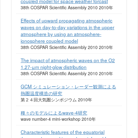
coupled model for space weather forcast
38th COSPAR Scientific Assembly 2010 2010年
Effects of upward propagating atmospheric
waves on day-to-day variations in the upper
atmosphere by using an atmosphere-
ionosphere coupled model
38th COSPAR Scientific Assembly 2010 2010年
The impact of atmospheric waves on the O2
1.27-μm night-glow distribution
38th COSPAR Scientific Assembly 2010 2010年
GCM シミュレーション・レーダー観測による
熱圏温度構造の研究
第２４回大気圏シンポジウム 2010年
種々のモデルによるwave-4研究
wave number-4 mini-workshop 2010年
Characteristic features of the equatorial