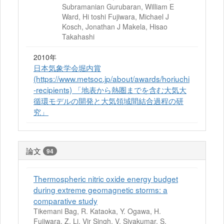
Subramanian Gurubaran, William E
Ward, Hi toshi Fujiwara, Michael J
Kosch, Jonathan J Makela, Hisao
Takahashi
2010年
日本気象学会堀内賞
(https://www.metsoc.jp/about/awards/horiuchi
-recipients) 「地表から熱圏までを含む大気大
循環モデルの開発と大気領域間結合過程の研
究」
論文
94
Thermospheric nitric oxide energy budget
during extreme geomagnetic storms: a
comparative study
Tikemani Bag, R. Kataoka, Y. Ogawa, H.
Fujiwara, Z. Li, Vir Singh, V. Sivakumar, S.