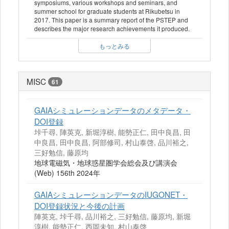
symposiums, various workshops and seminars, and
summer school for graduate students at Rikubetsu in
2017. This paper is a summary report of the PSTEP and
describes the major research achievements it produced.
もっとみる
MISC
61
GAIAシミュレーションデータのメタデータ・
DOI登録
垰千尋, 陣英克, 新堀淳樹, 能勢正仁, 田中良昌, 田
中良昌, 田中良昌, 阿部修司, 村山泰啓, 品川裕之,
三好勉信, 藤原均
地球電磁気・地球惑星圏学会総会及び講演会
(Web) 156th 2024年
GAIAシミュレーションデータのIUGONET・
DOI登録状況と今後の計画
陣英克, 垰千尋, 品川裕之, 三好勉信, 藤原均, 新堀
淳樹, 能勢正仁, 西岡未知, 村山泰啓