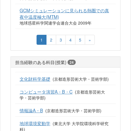
GCMシミュレーションに見られる熱圏での真
夜中温度極大(MTM)
地球惑星科学関連学会連合大会 2009年
1
2
3
4
5
»
担当経験のある科目(授業)
24
文化財科学基礎
(京都造形芸術大学・芸術学部)
コンピュータ演習A・B・C
(京都造形芸術大
学・芸術学部)
情報論A・B
(京都造形芸術大学・芸術学部)
地球環境変動学
(東北大学 大学院環境科学研究
科)