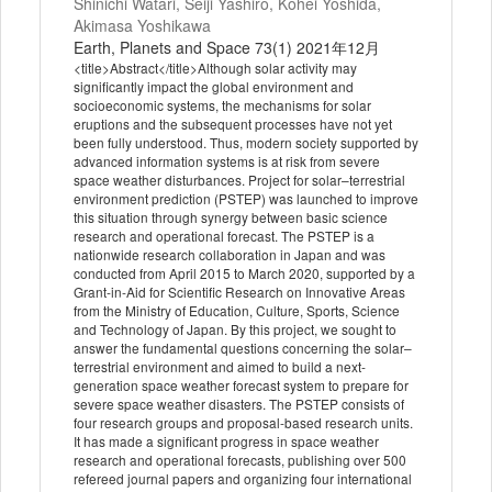
Shinichi Watari, Seiji Yashiro, Kohei Yoshida,
Akimasa Yoshikawa
Earth, Planets and Space 73(1) 2021年12月
<title>Abstract</title>Although solar activity may
significantly impact the global environment and
socioeconomic systems, the mechanisms for solar
eruptions and the subsequent processes have not yet
been fully understood. Thus, modern society supported by
advanced information systems is at risk from severe
space weather disturbances. Project for solar–terrestrial
environment prediction (PSTEP) was launched to improve
this situation through synergy between basic science
research and operational forecast. The PSTEP is a
nationwide research collaboration in Japan and was
conducted from April 2015 to March 2020, supported by a
Grant-in-Aid for Scientific Research on Innovative Areas
from the Ministry of Education, Culture, Sports, Science
and Technology of Japan. By this project, we sought to
answer the fundamental questions concerning the solar–
terrestrial environment and aimed to build a next-
generation space weather forecast system to prepare for
severe space weather disasters. The PSTEP consists of
four research groups and proposal-based research units.
It has made a significant progress in space weather
research and operational forecasts, publishing over 500
refereed journal papers and organizing four international