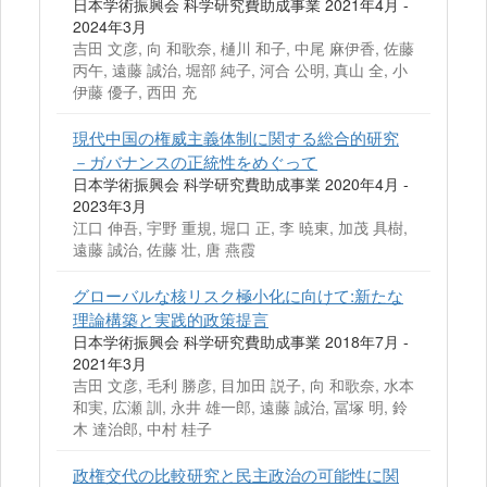
日本学術振興会 科学研究費助成事業 2021年4月 -
2024年3月
吉田 文彦, 向 和歌奈, 樋川 和子, 中尾 麻伊香, 佐藤
丙午, 遠藤 誠治, 堀部 純子, 河合 公明, 真山 全, 小
伊藤 優子, 西田 充
現代中国の権威主義体制に関する総合的研究
－ガバナンスの正統性をめぐって
日本学術振興会 科学研究費助成事業 2020年4月 -
2023年3月
江口 伸吾, 宇野 重規, 堀口 正, 李 暁東, 加茂 具樹,
遠藤 誠治, 佐藤 壮, 唐 燕霞
グローバルな核リスク極小化に向けて:新たな
理論構築と実践的政策提言
日本学術振興会 科学研究費助成事業 2018年7月 -
2021年3月
吉田 文彦, 毛利 勝彦, 目加田 説子, 向 和歌奈, 水本
和実, 広瀬 訓, 永井 雄一郎, 遠藤 誠治, 冨塚 明, 鈴
木 達治郎, 中村 桂子
政権交代の比較研究と民主政治の可能性に関