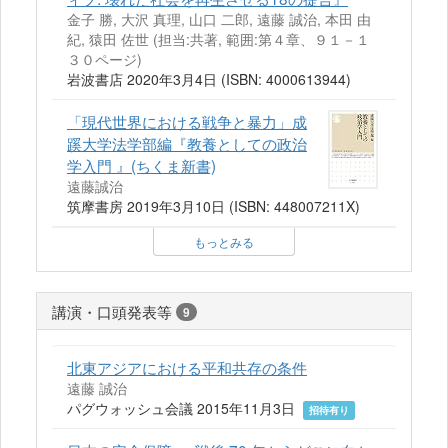
金子 勝, 大沢 真理, 山口 二郎, 遠藤 誠治, 本田 由
紀, 猿田 佐世 (担当:共著, 範囲:第４章、９１－１
３０ページ)
岩波書店 2020年3月4日 (ISBN: 4000613944)
「現代世界における戦争と暴力」成
蹊大学法学部編『教養としての政治
学入門 』(ちくま新書)
遠藤誠治
筑摩書房 2019年3月10日 (ISBN: 448007211X)
もっとみる
講演・口頭発表等
9
北東アジアにおける平和共存の条件
遠藤 誠治
パグウォッシュ会議 2015年11月3日
招待有り