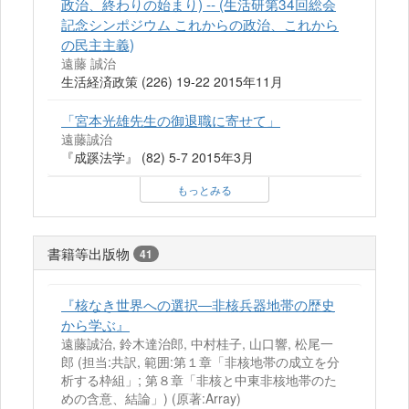
政治、終わりの始まり) -- (生活研第34回総会
記念シンポジウム これからの政治、これから
の民主主義)
遠藤 誠治
生活経済政策 (226) 19-22 2015年11月
「宮本光雄先生の御退職に寄せて」
遠藤誠治
『成蹊法学』 (82) 5-7 2015年3月
もっとみる
書籍等出版物
41
『核なき世界への選択―非核兵器地帯の歴史
から学ぶ』
遠藤誠治, 鈴木達治郎, 中村桂子, 山口響, 松尾一
郎 (担当:共訳, 範囲:第１章「非核地帯の成立を分
析する枠組」; 第８章「非核と中東非核地帯のた
めの含意、結論」)
(原著:Array)