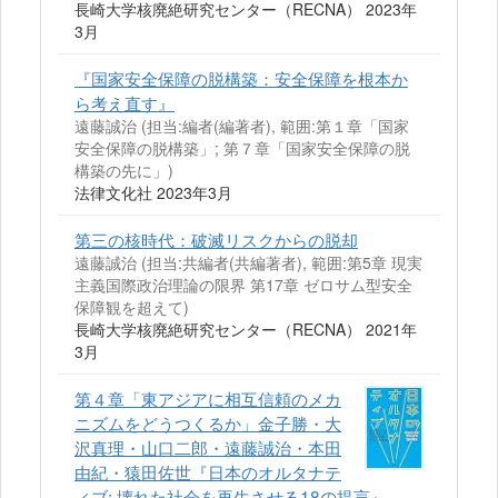
長崎大学核廃絶研究センター（RECNA） 2023年
3月
『国家安全保障の脱構築：安全保障を根本か
ら考え直す』
遠藤誠治 (担当:編者(編著者), 範囲:第１章「国家
安全保障の脱構築」; 第７章「国家安全保障の脱
構築の先に」)
法律文化社 2023年3月
第三の核時代：破滅リスクからの脱却
遠藤誠治 (担当:共編者(共編著者), 範囲:第5章 現実
主義国際政治理論の限界 第17章 ゼロサム型安全
保障観を超えて)
長崎大学核廃絶研究センター（RECNA） 2021年
3月
第４章「東アジアに相互信頼のメカ
ニズムをどうつくるか」金子勝・大
沢真理・山口二郎・遠藤誠治・本田
由紀・猿田佐世『日本のオルタナテ
ィブ: 壊れた社会を再生させる18の提言』