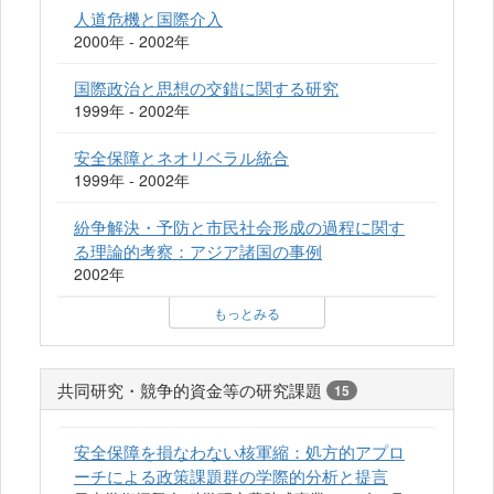
人道危機と国際介入
2000年 - 2002年
国際政治と思想の交錯に関する研究
1999年 - 2002年
安全保障とネオリベラル統合
1999年 - 2002年
紛争解決・予防と市民社会形成の過程に関す
る理論的考察：アジア諸国の事例
2002年
もっとみる
共同研究・競争的資金等の研究課題
15
安全保障を損なわない核軍縮：処方的アプロ
ーチによる政策課題群の学際的分析と提言