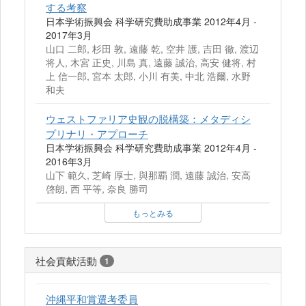
する考察
日本学術振興会 科学研究費助成事業 2012年4月 -
2017年3月
山口 二郎, 杉田 敦, 遠藤 乾, 空井 護, 吉田 徹, 渡辺
将人, 木宮 正史, 川島 真, 遠藤 誠治, 高安 健将, 村
上 信一郎, 宮本 太郎, 小川 有美, 中北 浩爾, 水野
和夫
ウェストファリア史観の脱構築：メタディシ
プリナリ・アプローチ
日本学術振興会 科学研究費助成事業 2012年4月 -
2016年3月
山下 範久, 芝崎 厚士, 與那覇 潤, 遠藤 誠治, 安高
啓朗, 西 平等, 奈良 勝司
もっとみる
社会貢献活動
1
沖縄平和賞選考委員