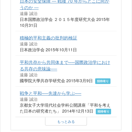
日本の安全保障 ― 戦後 70 年からどこに向か
うのか ―
遠藤 誠治
日本国際政治学会 ２０１５年度研究大会 2015年
10月31日
積極的平和主義の批判的検証
遠藤 誠治
日本政治学会 2015年10月11日
平和共存から共同体まで──国際政治学におけ
る共存の意味論──
遠藤 誠治
國學院大學共存学研究会 2015年3月9日
招待有り
戦争と平和──先達から学ぶ──
遠藤 誠治
京都女子大学現代社会学科公開講座「平和を考え
た日本の研究者たち」 2014年12月13日
招待有り
もっとみる