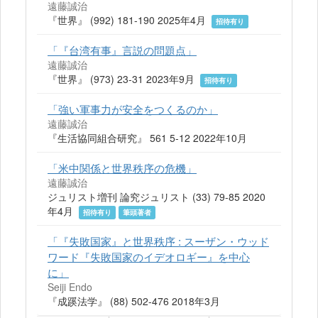
遠藤誠治
『世界』 (992) 181-190 2025年4月
招待有り
「『台湾有事』言説の問題点」
遠藤誠治
『世界』 (973) 23-31 2023年9月
招待有り
「強い軍事力が安全をつくるのか」
遠藤誠治
『生活協同組合研究』 561 5-12 2022年10月
「米中関係と世界秩序の危機」
遠藤誠治
ジュリスト増刊 論究ジュリスト (33) 79-85 2020
年4月
招待有り
筆頭著者
「『失敗国家』と世界秩序 : スーザン・ウッド
ワード『失敗国家のイデオロギー』を中心
に」
Seiji Endo
『成蹊法学』 (88) 502-476 2018年3月