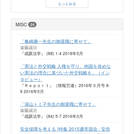
もっとみる
MISC
24
「亀嶋庸一先生の御退職に寄せて」
遠藤誠治
『成蹊法学』 (88) 1-4 2018年3月
「憲法と外交戦略 人権を守り、他国を攻めな
い憲法の理念に基づいた外交戦略を」（イン
タビュー）
『Ｒｅｐｏｒｔ』（情報労連）2016年５月号 8-
9 2016年5月
「湯山トミ子先生の御退職に寄せて」
遠藤誠治
『成蹊法学』 (84) 5-7 2016年3月
安全保障を考える (特集 2015通常国会 : 安倍