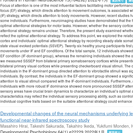
査読有り
筆
Focus of attention is one of the most influential factors facilitating motor performa
focus (EF) strategy, which directs attention to movement outcomes, is associated wi
(IF) strategy, which directs attention to body movements. However, recent studies hav
some individuals. Furthermore, neuroimaging studies have demonstrated that the fr
optimal attentional strategies for motor tasks. However, whether the sensory cortices
attentional strategy remains unclear. Therefore, the present study examined whethe
reflect the optimal attentional strategy. To address this point, we explored the rel
cortex and individuals’ optimal attentional strategy by recording steady-state so
state visual evoked potentials (SSVEP). Twenty-six healthy young participants first
movements under IF and EF conditions. Of the total sample, 12 individuals showed h
EF condition (IF-dominant group), whereas the remaining individuals showed the 
we measured SSSEP from bilateral primary somatosensory cortices while presenti
bilateral primary visual cortices while presenting checkerboard visual stimuli. T
individuals in the IF-dominant group directed attention to vibrotactile stimuli was s
individuals. By contrast, the individuals in the EF-dominant group showed a signif
attention to visual stimuli compared with the IF-dominant individuals. Furthermore, 
individuals with more robust IF dominance showed more pronounced SSSEP attentio
sensory areas have crucial brain dynamics to characterize an individual’s optimal 
characteristics may reflect the individual sensory processing ability, such as control
individual cognitive traits based on the suitable attentional strategy could enhance 
Developmental changes of the neural mechanisms underlying leve
functional near‐infrared spectroscopy study
Masahiro Hirai, Takeshi Sakurada, Takahiro Ikeda, Yukifumi Monden,
Developmental Psychobiology 64(1) e22229 2022年1月
査読有り