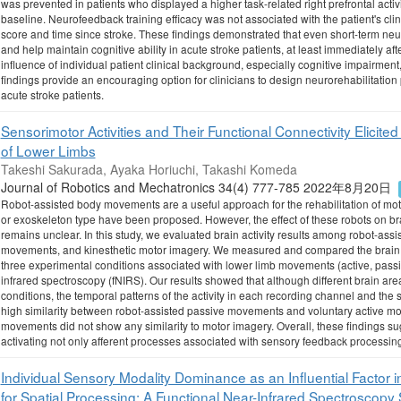
was prevented in patients who displayed a higher task-related right prefrontal act
baseline. Neurofeedback training efficacy was not associated with the patient's 
score and time since stroke. These findings demonstrated that even short-term neur
and help maintain cognitive ability in acute stroke patients, at least immediately aft
influence of individual patient clinical background, especially cognitive impairmen
findings provide an encouraging option for clinicians to design neurorehabilitatio
acute stroke patients.
Sensorimotor Activities and Their Functional Connectivity Elici
of Lower Limbs
Takeshi Sakurada, Ayaka Horiuchi, Takashi Komeda
Journal of Robotics and Mechatronics 34(4) 777-785 2022年8月20日
Robot-assisted body movements are a useful approach for the rehabilitation of mot
or exoskeleton type have been proposed. However, the effect of these robots on br
remains unclear. In this study, we evaluated brain activity results among robot-ass
movements, and kinesthetic motor imagery. We measured and compared the brain act
three experimental conditions associated with lower limb movements (active, passi
infrared spectroscopy (fNIRS). Our results showed that although different brain are
conditions, the temporal patterns of the activity in each recording channel and the 
high similarity between robot-assisted passive movements and voluntary active mo
movements did not show any similarity to motor imagery. Overall, these findings sugg
activating not only afferent processes associated with sensory feedback processing
Individual Sensory Modality Dominance as an Influential Factor i
for Spatial Processing: A Functional Near-Infrared Spectroscopy