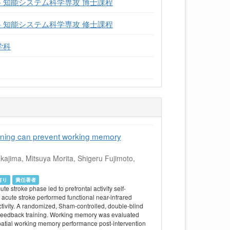
 知能システム科学専攻 博士課程
 知能システム科学専攻 修士課程
学科
raining can prevent working memory
jima, Mitsuya Morita, Shigeru Fujimoto,
有り
責任著者
e stroke phase led to prefrontal activity self-
h acute stroke performed functional near-infrared
ctivity. A randomized, Sham-controlled, double-blind
ofeedback training. Working memory was evaluated
 spatial working memory performance post-intervention