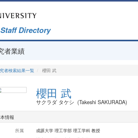
f Directory
究者業績
究者検索結果一覧
櫻田 武
櫻田 武
サクラダ タケシ (Takeshi SAKURADA)
基本情報
所属
成蹊大学 理工学部 理工学科 教授