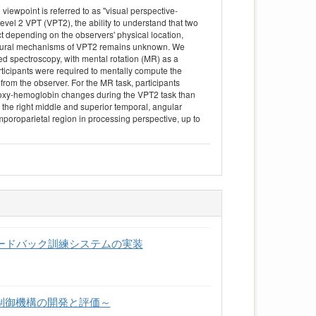
iewpoint is referred to as ''visual perspective-
evel 2 VPT (VPT2), the ability to understand that two
t depending on the observers' physical location,
neural mechanisms of VPT2 remains unknown. We
d spectroscopy, with mental rotation (MR) as a
articipants were required to mentally compute the
n from the observer. For the MR task, participants
er oxy-hemoglobin changes during the VPT2 task than
n the right middle and superior temporal, angular
emporoparietal region in processing perspective, up to
ィードバック訓練システムの実装
制御機構の開発と評価～