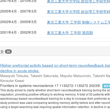
2007年4月 - 2010年3月
東京工業大学大学院 総合理工学研究科
2005年4月 - 2007年3月
東京工業大学大学院 総合理工学研究科
2002年4月 - 2005年3月
東京工業大学 工学部 制御システム工
2001年4月 - 2002年3月
東京工業大学 工学部 第四類
論文
26
Higher prefrontal activity based on short-term neurofeedback t
decline in acute stroke.
Masayuki Tetsuka, Takeshi Sakurada, Mayuko Matsumoto, Takeshi Naka
Kensuke Kawai
Frontiers in systems neuroscience 17 1130272-1130272 2023年
査読
This study aimed to clarify whether short-term neurofeedback training during the acut
regulation, providing positive efficacy to working memory. A total of 30 patients wit
spectroscopy-based neurofeedback training for a day to increase their prefrontal a
study protocol was used comparing working memory ability before and after neur
using a target-searching task requiring spatial information retention. A decline in