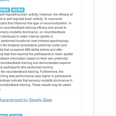
筆頭著者
責任著者
-regulating brain activity. However, the efficacy of
 to self-regulate brain activity. To overcome
 factors that influence this type of neuromodulation. In
ence neurofeedback training efficacy and aimed to
by sensory modality dominance, on neurofeedback
individuals to retain internal (tactile or
s performed functional near-infrared spectroscopy-
 the bilateral dorsolateral prefrontal cortex and
udy that compared WM ability before and after
 task that required the participants to retain spatial
feedback information based on their own prefrontal
he neurofeedback training and demonstrated superior
h the participants who performed dummy
y the neurofeedback training. Furthermore, the
earching task performance) was higher in participants
indings indicate that sensory modality dominance in
neurofeedback training. These results may be useful
.
Characterized by Steady-State