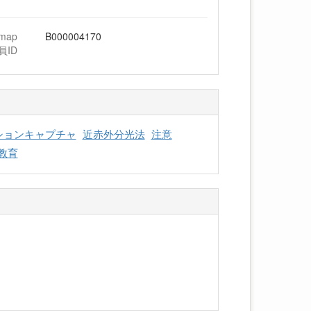
hmap
B000004170
員ID
ションキャプチャ
近赤外分光法
注意
M教育