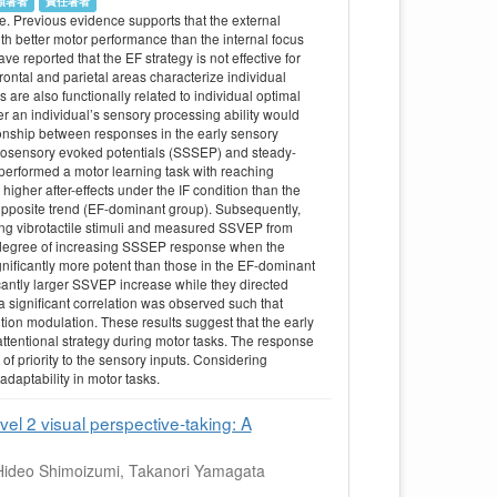
頭著者
責任著者
nce. Previous evidence supports that the external
th better motor performance than the internal focus
e reported that the EF strategy is not effective for
ontal and parietal areas characterize individual
 are also functionally related to individual optimal
r an individual’s sensory processing ability would
ationship between responses in the early sensory
matosensory evoked potentials (SSSEP) and steady-
 performed a motor learning task with reaching
igher after-effects under the IF condition than the
opposite trend (EF-dominant group). Subsequently,
ng vibrotactile stimuli and measured SSVEP from
he degree of increasing SSSEP response when the
ignificantly more potent than those in the EF-dominant
icantly larger SSVEP increase while they directed
a significant correlation was observed such that
n modulation. These results suggest that the early
attentional strategy during motor tasks. The response
 of priority to the sensory inputs. Considering
adaptability in motor tasks.
l 2 visual perspective‐taking: A
 Hideo Shimoizumi, Takanori Yamagata