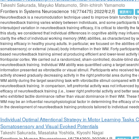
Takeshi Sakurada, Mayuko Matsumoto, Shin-ichiroh Yamamoto
Frontiers in Systems Neuroscience 16(774475) 2022年2月
査読有り
Neurofeedback is a neuromodulation technique used to improve brain function by self
neurofeedback training varies widely between individuals, and some participants fail
intersubject variation in neurofeedback training efficacy, it is critical to identify the
this study, we considered that individual differences in cognitive ability may influ
clarify the effect of individual working memory (WM) abilities, as characterized 
training efficacy in healthy young adults. In particular, we focused on the abilities of 
somatosensory) or external (visual) body information in their WM. Forty participant
based neurofeedback training aimed at producing efficient and lower-level activity in
frontopolar cortex. We carried out a randomized, sham-controlled, double-blind st
neurofeedback training. Individual WM ability was quantified using a target searching
information presented as vibrotactile or visual stimuli. Participants who received 
activity showed gradually decreasing activity in the right prefrontal area during t
WM ability during the target searching task with vibrotactile stimuli compared wit
neurofeedback training. In comparison, left prefrontal activity was not influenced b
efficacy of neurofeedback training (i.e., lower right prefrontal activity and better s
who exhibited tactile dominance rather than visual dominance in their WM. These f
WM may be an influential neurophysiological factor in determining the efficacy of 
in the development of neurofeedback training protocols tailored to individual needs
Individual Optimal Attentional Strategy in Motor Learning Tasks 
Somatosensory and Visual Evoked Potentials
Takeshi Sakurada, Masataka Yoshida, Kiyoshi Nagai
Frontiers in Human Neuroscience 15(784292) 2022年1月