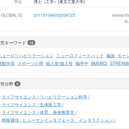
学位
博士（工学）(東京工業大学)
J-GLOBAL ID
201101046932526723
researc
会
研究キーワード
12
ニューロリハビリテーション
ニューロフィードバック
脳波
モー
運動学習
スポーツ心理
個人差/個人性
脳卒中
BMI/BCI
STREA
研究分野
4
ライフサイエンス / リハビリテーション科学 /
ライフサイエンス / 生体医工学 /
ライフサイエンス / 体育、身体教育学 /
情報通信 / ヒューマンインタフェース、インタラクション /