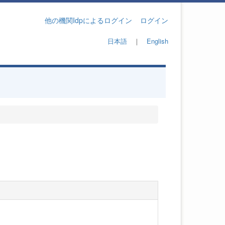
他の機関Idpによるログイン
ログイン
日本語
｜
English