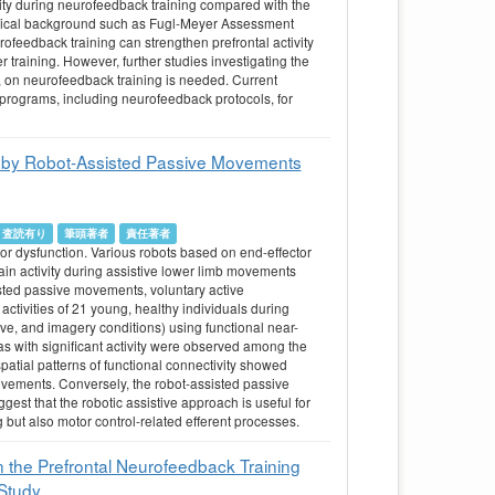
ivity during neurofeedback training compared with the
clinical background such as Fugl-Meyer Assessment
ofeedback training can strengthen prefrontal activity
er training. However, further studies investigating the
t, on neurofeedback training is needed. Current
n programs, including neurofeedback protocols, for
ted by Robot-Assisted Passive Movements
査読有り
筆頭著者
責任著者
or dysfunction. Various robots based on end-effector
ain activity during assistive lower limb movements
isted passive movements, voluntary active
ivities of 21 young, healthy individuals during
ve, and imagery conditions) using functional near-
as with significant activity were observed among the
spatial patterns of functional connectivity showed
vements. Conversely, the robot-assisted passive
est that the robotic assistive approach is useful for
 but also motor control-related efferent processes.
n the Prefrontal Neurofeedback Training
 Study