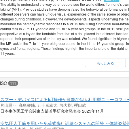
The ability to understand the way other people see the world differs from one's own v
taking'' (VPT). Previous studies have demonstrated the behavioral performance in l
different observers can have unique visual experiences of the same scene or objec
changes during childhood. However, the developmental aspects underlying the 
measured the hemodynamic responses to a VPT2 task using functional near-infrare
control task in 7- to 11-year-old and 11- to 16-year-old groups. In the VPT2 task, p
perspective of a toy on the turntable from that of a doll placed in a different locatio
reported their perspectives after the toy was rotated. We found significantly high
the MR task in the 7- to 11-year-old group but not in the 11- to 16-year-old group, i
gyrus and frontal regions. These findings highlight the important role of the right t
11 years.
もっとみる
ISC
111
スマートデバイスによるIoT操作が可能な個人利用型ニューロフ
片山翼斗, 髙島栄輔, 五十嵐幸太, 塙大樹, 櫻田武
日本生体医工学会関東支部若手研究者発表会 2025年11月
空気圧人工筋を用いた免荷式歩行訓練システムの開発 ～体幹姿勢