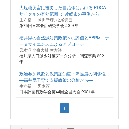
大規模災害に被災した自治体における PDCA
サイクルの有効範囲 ： 常総市の事例から
生方裕一, 岡田幸彦, 松尾貴巳
第75回日本会計研究学会 2016年
福井県の自然減対策政策への評価とEBPM：デ
ータサイエンスによるアプローチ
黒木淳 小泉大輔 生方裕一
福井県人口減少対策データ分析・調査事業 2021
年
政治参加意欲と政策認知度・満足度の関係性
―福井県子育て支援政策の分析から―
生方裕一, 黒木淳
日本計画行政学会第44回全国大会 2021年
1