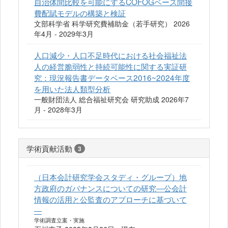
自治体間比較を可能にするCOFOGベース間接
費配賦モデルの構築と検証
文部科学省 科学研究費補助金（若手研究） 2026
年4月 - 2029年3月
人口減少・人口不足時代における社会福祉法
人の経営脆弱性と持続可能性に関する実証研
究：現況報告書データベース2016~2024年度
を用いた法人類型分析
一般財団法人 総合福祉研究会 研究助成 2026年7
月 - 2028年3月
学術貢献活動
3
（日本会計研究学会スタディ・グループ）地
方政府のガバナンスについての研究―公会計
情報の活用と公監査のアプローチに基づいて
―
学術調査立案・実施