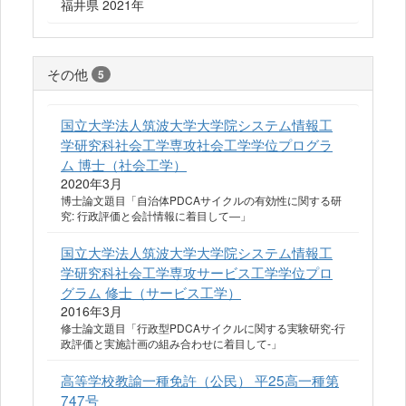
福井県 2021年
その他
5
国立大学法人筑波大学大学院システム情報工
学研究科社会工学専攻社会工学学位プログラ
ム 博士（社会工学）
2020年3月
博士論文題目「自治体PDCAサイクルの有効性に関する研
究: 行政評価と会計情報に着目して―」
国立大学法人筑波大学大学院システム情報工
学研究科社会工学専攻サービス工学学位プロ
グラム 修士（サービス工学）
2016年3月
修士論文題目「行政型PDCAサイクルに関する実験研究-行
政評価と実施計画の組み合わせに着目して-」
高等学校教諭一種免許（公民） 平25高一種第
747号