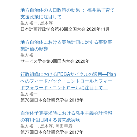
地方自治体の人口政策の効果 ： 福井県子育て
支援政策に注目して
生方裕一, 黒木淳
日本計画行政学会第43回全国大会 2020年11月
地方自治体における実施計画に対する事務事
業評価の影響
生方裕一
サービス学会第8回国内大会 2020年
行政組織におけるPDCAサイクルの適用―Plan
へのフィードバック・コントロールとフィー
ドフォワード・コントロールに注目して―
生方裕一
第78回日本会計研究学会 2018年
自治体予算要求時における発生主義会計情報
の有用性に関する質問紙実験
生方裕一, 黒木淳, 岡田幸彦
第77回日本会計研究学会 2017年