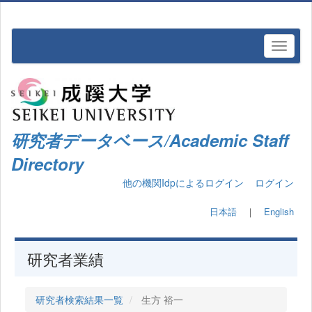
研究者データベース/Academic Staff
Directory
他の機関Idpによるログイン
ログイン
日本語
｜
English
研究者業績
研究者検索結果一覧
生方 裕一