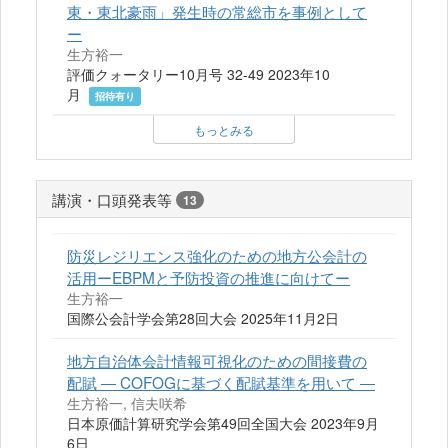
東・東北豪雨」発生時の常総市を事例として
ー
生方裕一
評価クォータリー10月号 32-49 2023年10
月
招待有り
もっとみる
講演・口頭発表等
13
防災レジリエンス強化のための地方公会計の
活用ーEBPMと予防投資の推進に向けてー
生方裕一
国際公会計学会第28回大会 2025年11月2日
地方自治体会計情報可視化のための間接費の
配賦 ― COFOGに基づく配賦基準を用いて ―
生方裕一, 信夫咲希
日本原価計算研究学会第49回全国大会 2023年9月
6日