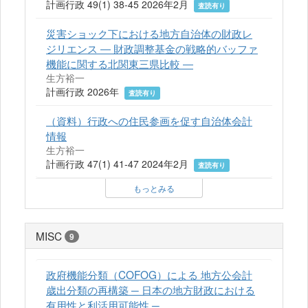
計画行政 49(1) 38-45 2026年2月
査読有り
災害ショック下における地方自治体の財政レ
ジリエンス ― 財政調整基金の戦略的バッファ
機能に関する北関東三県比較 ―
生方裕一
計画行政 2026年
査読有り
（資料）行政への住民参画を促す自治体会計
情報
生方裕一
計画行政 47(1) 41-47 2024年2月
査読有り
もっとみる
MISC
9
政府機能分類（COFOG）による 地方公会計
歳出分類の再構築 ─ 日本の地方財政における
有用性と利活用可能性 ─