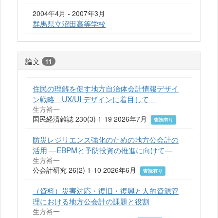
2004年4月 - 2007年3月
群馬県立沼田高等学校
論文
11
住民の理解を促す地方自治体会計情報デザイ
ン戦略―UX/UI デザインに着目して―
生方裕一
国民経済雑誌 230(3) 1-19 2026年7月
査読有り
防災レジリエンス強化のための地方公会計の
活用 —EBPMと予防投資の推進に向けて—
生方裕一
公会計研究 26(2) 1-10 2026年6月
査読有り
（資料）災害対応・復旧・復興と人的資源管
理における地方公会計の課題と役割
生方裕一