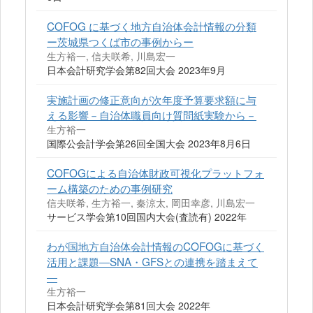
COFOG に基づく地方自治体会計情報の分類
ー茨城県つくば市の事例からー
生方裕一, 信夫咲希, 川島宏一
日本会計研究学会第82回大会 2023年9月
実施計画の修正意向が次年度予算要求額に与
える影響－自治体職員向け質問紙実験から－
生方裕一
国際公会計学会第26回全国大会 2023年8月6日
COFOGによる自治体財政可視化プラットフォ
ーム構築のための事例研究
信夫咲希, 生方裕一, 秦涼太, 岡田幸彦, 川島宏一
サービス学会第10回国内大会(査読有) 2022年
わが国地方自治体会計情報のCOFOGに基づく
活用と課題―SNA・GFSとの連携を踏まえて
―
生方裕一
日本会計研究学会第81回大会 2022年