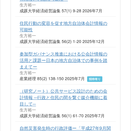
生方裕一
成蹊大学経済経営論集 57(1) 9-28 2026年7月
住民行動の変容を促す地方自治体会計情報の
可能性
生方裕一
成蹊大学経済経営論集 56(2) 1-20 2025年12月
参加型ガバナンス推進における公会計情報の
活用と課題ー日本の地方自治体での事例を踏
まえてー
生方裕一
産業經理 85(2) 138-150 2025年7月
招待有り
（研究ノート）公共サービス設計のための会
計情報 ─行政と住民の間を繋ぐ媒介機能に着
目して─
生方裕一
成蹊大学経済経営論集 56(1) 61-70 2025年7月
自然災害発生時の行政評価ー「平成27年9月関