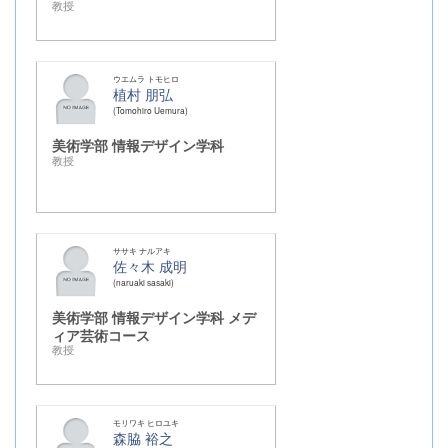
教授
ウエムラ トモヒロ
植村 朋弘
Tomohiro Uemura
美術学部 情報デザイン学科
教授
ササキ ナルアキ
佐々木 成明
naruaki sasaki
美術学部 情報デザイン学科 メデ
ィア芸術コース
教授
モリワキ ヒロユキ
森脇 裕之