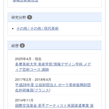
研究分野
1
その他 / その他 / 現代美術
経歴
3
2025年4月 - 現在
多摩美術大学 美術学部 情報デザイン学科 メデ
ィア芸術コース 講師
2017年2月 - 2018年4月
平成28年度 公益財団法人 ポーラ美術振興財団
在外研修員(フランス)
2014年11月
国際交流基金 若手アーティスト米国派遣事業 派