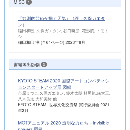
MISC
1
「観測的芸術が描く天気」（評：久保ガエタ
ン）
稲田和巳, 久保ガエタン, 谷口暁彦, 花形慎, トモト
シ
稲田和巳 潮 (全64ページ) 2023年8月
書籍等出版物
3
KYOTO STEAM 2020 国際アートコンペティシ
ョンスタートアップ展 図録
市原えつこ,久保ガエタン, 鈴木太朗,林勇気,森太三,
八木良太,大和美緒 他
KYOTO STEAM -世界文化交流祭-実行委員会 2021
年3月
MOTアニュアル 2020 透明な力たち = invisible
powers 図録