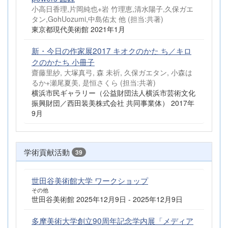
小高日香理,片岡純也+岩 竹理恵,清水陽子,久保ガエ
タン,GohUozumi,中島佑太 他 (担当:共著)
東京都現代美術館 2021年1月
新・今日の作家展2017 キオクのかた ち／キロ
クのかたち 小冊子
齋藤里紗, 大塚真弓, 森 未祈, 久保ガエタン, 小森は
るか+瀬尾夏美, 是恒さくら (担当:共著)
横浜市民ギャラリー（公益財団法人横浜市芸術文化
振興財団／西田装美株式会社 共同事業体） 2017年
9月
学術貢献活動
39
世田谷美術館大学 ワークショップ
その他
世田谷美術館 2025年12月9日 - 2025年12月9日
多摩美術大学創立90周年記念学内展「メディア