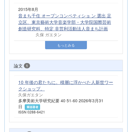
2015年8月
音まち千住 オープンコンペティショ ン 選出 足
立区、東京藝術大学音楽学部・大学院国際芸術
創造研究科、特定 非営利活動法人音まち計画
久保 ガエタン
もっとみる
論文
1
10 年後の君たちに。積層に浮かべた人新世ワー
クショップ。
久保ガエタン
多摩美術大学研究紀要 40 51-60 2026年3月31
日
筆頭著者
ISSN 0288-6421