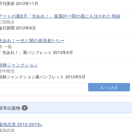
月刊美術 2012年11月
アートの風8月「光あれ！」展展評ー闇の底にも注がれた視線
三田晴夫
毎日新聞 2012年8月
光あれ！ー光と闇の表現者たちー
島 一嘉
「光あれ！」展パンフレット 2012年6月
館林ジャンクション
田中龍也
館林ジャンクション展パンフレット 2012年5月
もっとみる
籍等出版物
1
菊地武彦 2010-2019+
菊地武彦