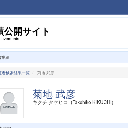
績公開サイト
hievements
者業績
究者検索結果一覧
菊地 武彦
菊地 武彦
キクチ タケヒコ (Takehiko KIKUCHI)