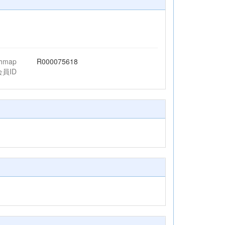
chmap
R000075618
会員ID