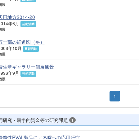
個展
天円地方2014-20
2014年6月
芸術活動
個展
五十部の細道図（冬）
2008年10月
芸術活動
個展
資生堂ギャラリー個展風景
1996年9月
芸術活動
個展
1
同研究・競争的資金等の研究課題
1
機能性PVAL製品による膠への応用研究