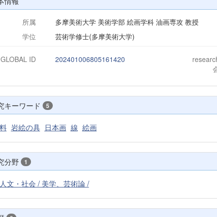
本情報
所属
多摩美術大学 美術学部 絵画学科 油画専攻 教授
学位
芸術学修士(多摩美術大学)
-GLOBAL ID
202401006805161420
resear
究キーワード
5
料
岩絵の具
日本画
線
絵画
究分野
1
人文・社会 / 美学、芸術論 /