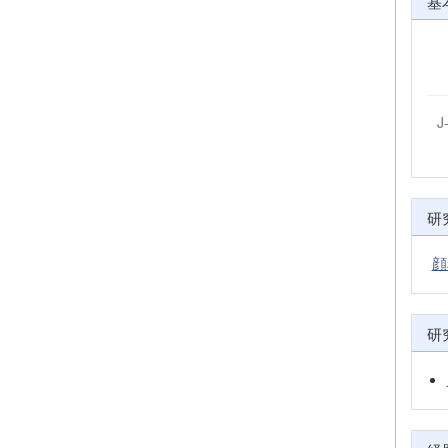
基
J
研
顔
研