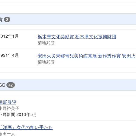
賞
2
2012年1月
栃木県文化奨励賞 栃木県文化振興財団
菊地武彦
1991年4月
安田火災東郷青児美術館賞展 新作秀作賞 安田
菊地武彦
SC
42
個展展評
小野裕美子
下野新聞 2013年5月
「洋画」次代の担い手たち
藤田一人