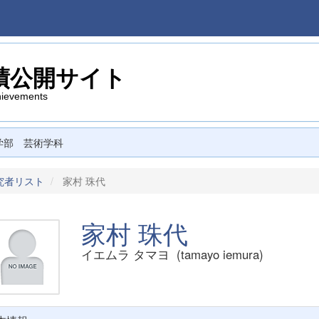
績公開サイト
hievements
学部 芸術学科
究者リスト
家村 珠代
家村 珠代
イエムラ タマヨ (tamayo iemura)