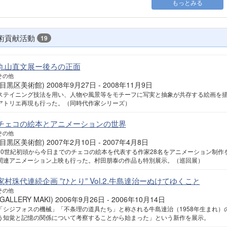
もっとみる
術貢献活動
19
丸山直文展ー後ろの正面
その他
(目黒区美術館) 2008年9月27日 - 2008年11月9日
ステイニング技法を用い、人物や風景等をモチーフに写実と抽象が共存する絵画を描く
アトリエ再現も行った。（同時代作家シリーズ）
チェコの絵本とアニメーションの世界
その他
(目黒区美術館) 2007年2月10日 - 2007年4月8日
20世紀初頭から今日までのチェコの絵本を代表する作家28名をアニメーション制作
関連アニメーション上映も行った。村田朋泰の作品も特別展示。（巡回展）
家村珠代連続企画 ”ひとり” Vol.2.牛島達治ーぬけてゆくこと
その他
(GALLERY MAKI) 2006年9月26日 - 2006年10月14日
「シジフォスの機械」「不条理の道具たち」と称される牛島達治（1958年生まれ
う知覚と記憶の関係について考察することから始まった」という新作を展示。