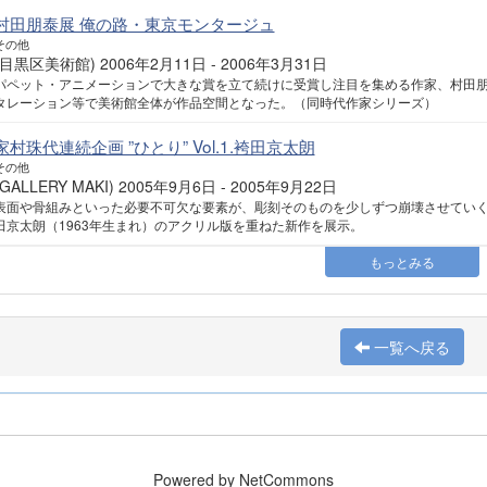
村田朋泰展 俺の路・東京モンタージュ
その他
(目黒区美術館) 2006年2月11日 - 2006年3月31日
パペット・アニメーションで大きな賞を立て続けに受賞し注目を集める作家、村田朋
タレーション等で美術館全体が作品空間となった。（同時代作家シリーズ）
家村珠代連続企画 ”ひとり” Vol.1.袴田京太朗
その他
(GALLERY MAKI) 2005年9月6日 - 2005年9月22日
表面や骨組みといった必要不可欠な要素が、彫刻そのものを少しずつ崩壊させてい
田京太朗（1963年生まれ）のアクリル版を重ねた新作を展示。
もっとみる
一覧へ戻る
Powered by NetCommons