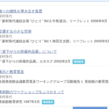
個々の個性を導き出す装置
家村珠代
「家村珠代連続企画 ”ひとり” Vol.2.牛島達治」リーフレット 2006年9
交通する小さな空洞
家村珠代
「家村珠代連続企画 ”ひとり” Vol.1.袴田京太朗」リーフレット 2005年
『昼下がりの所蔵作品展』について
家村珠代
『昼下がりの所蔵作品展』カタログ 2002年2月
筆頭著者
展示と教育普及
家村珠代
全国美術館会議教育普及ワーキンググループ活動報告１ 美術館の教育普及
美術館のワークショップをふりかえって
家村珠代
美術館教育研究 1997年3月
筆頭著者