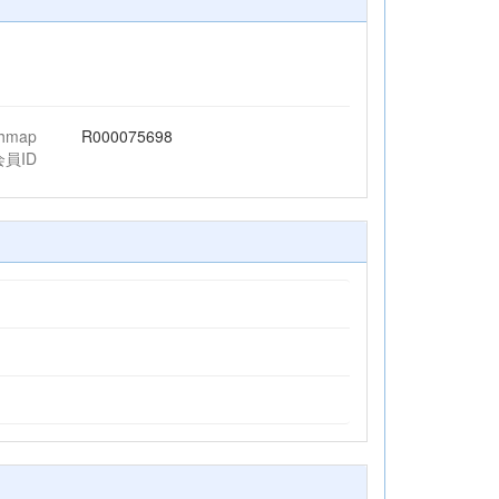
chmap
R000075698
会員ID