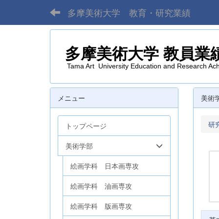
多摩美術大学 教育・研究業績
多摩美術大学
教員業
Tama Art University Education and Research Ac
メニュー
美術
研
トップページ
美術学部
絵画学科 日本画専攻
絵画学科 油画専攻
絵画学科 版画専攻