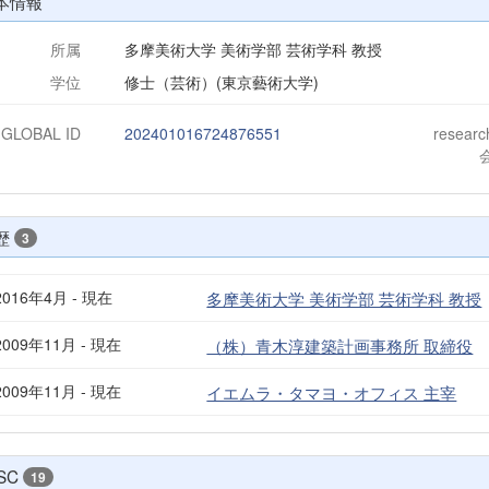
本情報
所属
多摩美術大学 美術学部 芸術学科 教授
学位
修士（芸術）(東京藝術大学)
-GLOBAL ID
202401016724876551
resear
歴
3
2016年4月 - 現在
多摩美術大学 美術学部 芸術学科 教授
2009年11月 - 現在
（株）青木淳建築計画事務所 取締役
2009年11月 - 現在
イエムラ・タマヨ・オフィス 主宰
SC
19