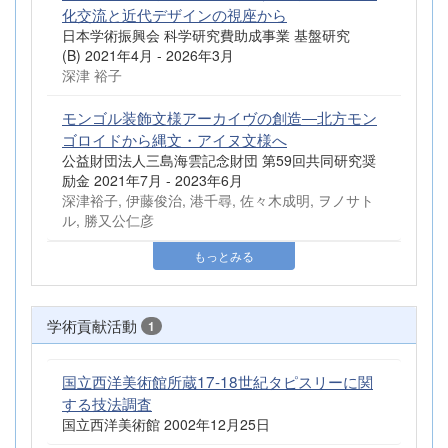
化交流と近代デザインの視座から
日本学術振興会 科学研究費助成事業 基盤研究
(B) 2021年4月 - 2026年3月
深津 裕子
モンゴル装飾文様アーカイヴの創造―北方モン
ゴロイドから縄文・アイヌ文様へ
公益財団法人三島海雲記念財団 第59回共同研究奨
励金 2021年7月 - 2023年6月
深津裕子, 伊藤俊治, 港千尋, 佐々木成明, ヲノサト
ル, 勝又公仁彦
もっとみる
学術貢献活動
1
国立西洋美術館所蔵17-18世紀タピスリーに関
する技法調査
国立西洋美術館 2002年12月25日