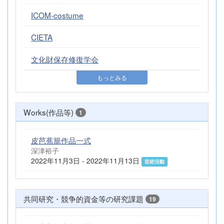
ICOM-costume
CIETA
文化財保存修復学会
もっとみる
Works(作品等)
1
皮芭蕉籠作品一式
深津裕子
2022年11月3日 - 2022年11月13日
芸術活動
共同研究・競争的資金等の研究課題
19