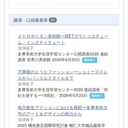
講演・口頭発表等
27
メトロポリタン美術館ーMETガラとコスチュー
ム・インスティテュート
深津裕子
多摩美術大学生涯学習センター公開講座2026 連続
講座 世界の美術館 2026年6月20日
招待有り
万華鏡のようなファッションーシュミーズドレ
スからバッスルスタイルまで
深津裕子
多摩美術大学生涯学習センター2026 連続講座「世
紀を旅するー19世紀」 2026年5月23日
招待有り
地方創生アクションにおける挑戦ー多摩美術大
学のアート＆デザインの視点から
深津裕子
2025 橘色善念国際研究討會 輔仁大学織品服装学