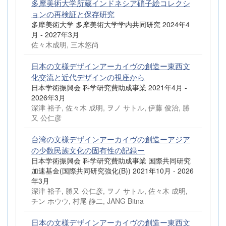
多摩美術大学所蔵インドネシア硝子絵コレクシ
ョンの再検証と保存研究
多摩美術大学 多摩美術大学学内共同研究 2024年4
月 - 2027年3月
佐々木成明, 三木悠尚
日本の文様デザインアーカイヴの創造ー東西文
化交流と近代デザインの視座から
日本学術振興会 科学研究費助成事業 2021年4月 -
2026年3月
深津 裕子, 佐々木 成明, ヲノ サトル, 伊藤 俊治, 勝
又 公仁彦
台湾の文様デザインアーカイヴの創造ーアジア
の少数民族文化の固有性の記録ー
日本学術振興会 科学研究費助成事業 国際共同研究
加速基金(国際共同研究強化(B)) 2021年10月 - 2026
年3月
深津 裕子, 勝又 公仁彦, ヲノ サトル, 佐々木 成明,
チン ホウウ, 村尾 静二, JANG Bitna
日本の文様デザインアーカイヴの創造ー東西文