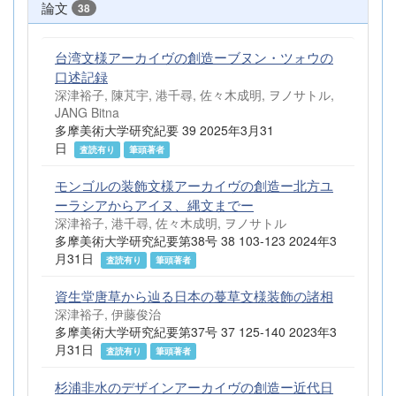
論文
38
台湾文様アーカイヴの創造ーブヌン・ツォウの
口述記録
深津裕子, 陳芃宇, 港千尋, 佐々木成明, ヲノサトル,
JANG Bitna
多摩美術大学研究紀要 39 2025年3月31
日
査読有り
筆頭著者
モンゴルの装飾文様アーカイヴの創造ー北方ユ
ーラシアからアイヌ、縄文までー
深津裕子, 港千尋, 佐々木成明, ヲノサトル
多摩美術大学研究紀要第38号 38 103-123 2024年3
月31日
査読有り
筆頭著者
資生堂唐草から辿る日本の蔓草文様装飾の諸相
深津裕子, 伊藤俊治
多摩美術大学研究紀要第37号 37 125-140 2023年3
月31日
査読有り
筆頭著者
杉浦非水のデザインアーカイヴの創造ー近代日