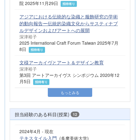
院 2025年11月29日
招待有り
アジアにおける伝統的な染織と服飾研究の学術
的動向報告ー伝統的染織文化からサスティナブ
ルデザインおよびアートへの展開
深津裕子
2025 International Craft Forum Taiwan 2025年7月
8日
招待有り
文様アーカイヴとアート＆デザイン教育
深津裕子
第3回 アートアーカイヴス シンポジウム 2020年12
月5日
招待有り
もっとみる
担当経験のある科目(授業)
12
2024年4月 - 現在
テキスタイル入門
(多摩美術大学)