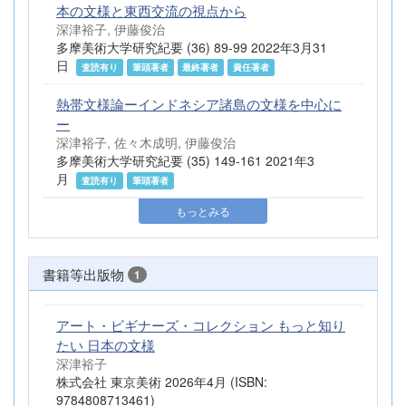
本の文様と東西交流の視点から
深津裕子, 伊藤俊治
多摩美術大学研究紀要 (36) 89-99 2022年3月31
日
査読有り
筆頭著者
最終著者
責任著者
熱帯文様論ーインドネシア諸島の文様を中心に
ー
深津裕子, 佐々木成明, 伊藤俊治
多摩美術大学研究紀要 (35) 149-161 2021年3
月
査読有り
筆頭著者
もっとみる
書籍等出版物
1
アート・ビギナーズ・コレクション もっと知り
たい 日本の文様
深津裕子
株式会社 東京美術 2026年4月 (ISBN:
9784808713461)