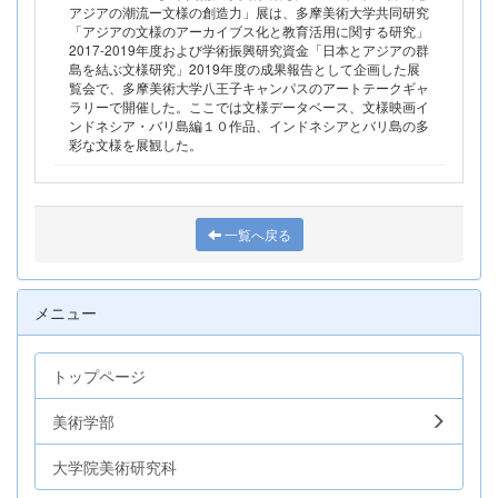
アジアの潮流ー文様の創造力」展は、多摩美術大学共同研究
「アジアの文様のアーカイブス化と教育活用に関する研究」
2017-2019年度および学術振興研究資金「日本とアジアの群
島を結ぶ文様研究」2019年度の成果報告として企画した展
覧会で、多摩美術大学八王子キャンパスのアートテークギャ
ラリーで開催した。ここでは文様データベース、文様映画イ
ンドネシア・バリ島編１０作品、インドネシアとバリ島の多
彩な文様を展観した。
一覧へ戻る
メニュー
トップページ
美術学部
大学院美術研究科