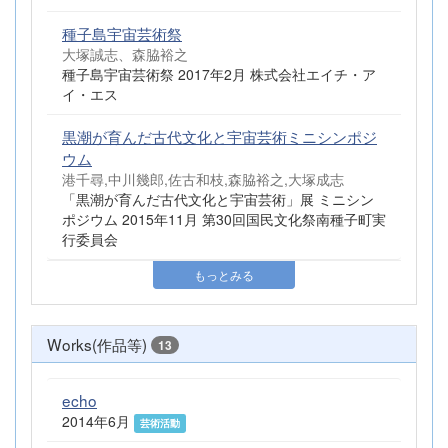
種子島宇宙芸術祭
大塚誠志、森脇裕之
種子島宇宙芸術祭 2017年2月 株式会社エイチ・ア
イ・エス
黒潮が育んだ古代文化と宇宙芸術ミニシンポジ
ウム
港千尋,中川幾郎,佐古和枝,森脇裕之,大塚成志
「黒潮が育んだ古代文化と宇宙芸術」展 ミニシン
ポジウム 2015年11月 第30回国民文化祭南種子町実
行委員会
もっとみる
Works(作品等)
13
echo
2014年6月
芸術活動