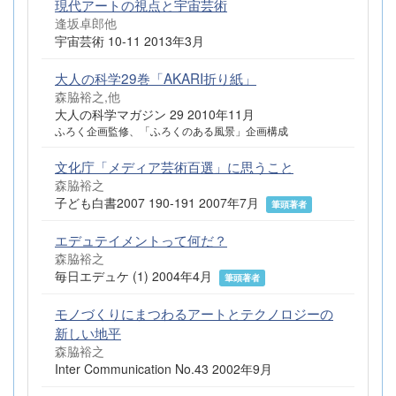
現代アートの視点と宇宙芸術
逢坂卓郎他
宇宙芸術 10-11 2013年3月
大人の科学29巻「AKARI折り紙」
森脇裕之,他
大人の科学マガジン 29 2010年11月
ふろく企画監修、「ふろくのある風景」企画構成
文化庁「メディア芸術百選」に思うこと
森脇裕之
子ども白書2007 190-191 2007年7月
筆頭著者
エデュテイメントって何だ？
森脇裕之
毎日エデュケ (1) 2004年4月
筆頭著者
モノづくりにまつわるアートとテクノロジーの
新しい地平
森脇裕之
Inter Communication No.43 2002年9月