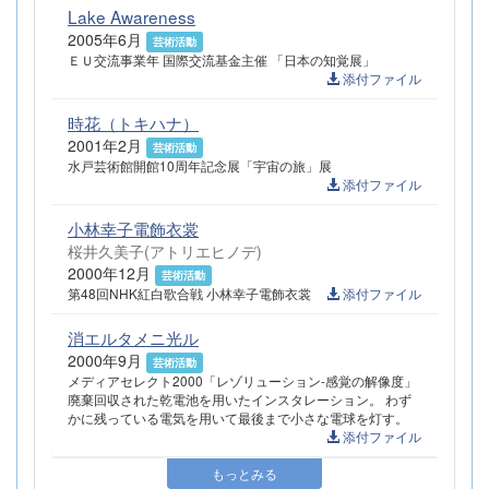
Lake Awareness
2005年6月
芸術活動
ＥＵ交流事業年 国際交流基金主催 「日本の知覚展」
添付ファイル
時花（トキハナ）
2001年2月
芸術活動
水戸芸術館開館10周年記念展「宇宙の旅」展
添付ファイル
小林幸子電飾衣裳
桜井久美子(アトリエヒノデ)
2000年12月
芸術活動
第48回NHK紅白歌合戦 小林幸子電飾衣裳
添付ファイル
消エルタメニ光ル
2000年9月
芸術活動
メディアセレクト2000「レゾリューション-感覚の解像度」
廃棄回収された乾電池を用いたインスタレーション。 わず
かに残っている電気を用いて最後まで小さな電球を灯す。
添付ファイル
もっとみる