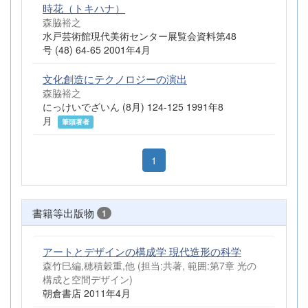
時花（トキハナ）
森脇裕之
水戸芸術館現代美術センター展覧会資料第48
号 (48) 64-65 2001年4月
文化創造にテクノロジーの演出
森脇裕之
にっけいでざいん (8月) 124-125 1991年8
月
筆頭著者
1
書籍等出版物
1
アートとデザインの構成学 現代造形の科学
森竹巳編,穂積穀重,他 (担当:共著, 範囲:第7章 光の
構成と空間デザイン)
朝倉書店 2011年4月