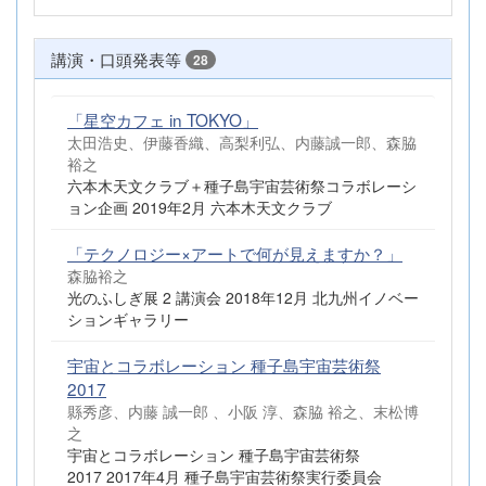
講演・口頭発表等
28
「星空カフェ in TOKYO」
太田浩史、伊藤香織、高梨利弘、内藤誠一郎、森脇
裕之
六本木天文クラブ＋種子島宇宙芸術祭コラボレーシ
ョン企画 2019年2月 六本木天文クラブ
「テクノロジー×アートで何が見えますか？」
森脇裕之
光のふしぎ展 2 講演会 2018年12月 北九州イノベー
ションギャラリー
宇宙とコラボレーション 種子島宇宙芸術祭
2017
縣秀彦、内藤 誠一郎 、小阪 淳、森脇 裕之、末松博
之
宇宙とコラボレーション 種子島宇宙芸術祭
2017 2017年4月 種子島宇宙芸術祭実行委員会