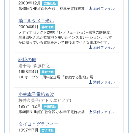
2000年12月
芸術活動
第48回NHK紅白歌合戦 小林幸子電飾衣裳
添付ファイル
消エルタメニ光ル
2000年9月
芸術活動
メディアセレクト2000「レゾリューション-感覚の解像度」
廃棄回収された乾電池を用いたインスタレーション。 わず
かに残っている電気を用いて最後まで小さな電球を灯す。
添付ファイル
記憶の庭
港千尋+森脇裕之
1998年4月
芸術活動
ICCオープン一周年記念展 「移動する聖地」展
添付ファイル
小林幸子電飾衣裳
桜井久美子(アトリエヒノデ)
1997年12月
芸術活動
第48回NHK紅白歌合戦 小林幸子電飾衣裳
添付ファイル
タイヨ＊グラフィー
1997年7月
芸術活動