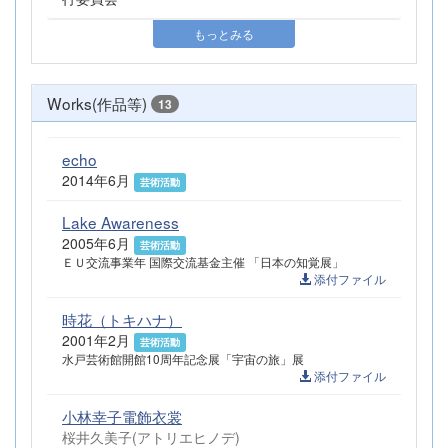
もっとみる
Works(作品等)
13
echo
2014年6月
芸術活動
Lake Awareness
2005年6月
芸術活動
ＥＵ交流事業年 国際交流基金主催 「日本の知覚展」
添付ファイル
時花（トキハナ）
2001年2月
芸術活動
水戸芸術館開館10周年記念展「宇宙の旅」展
添付ファイル
小林幸子電飾衣裳
桜井久美子(アトリエヒノデ)