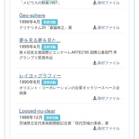
「メビウスの卵展1997」
添付ファイル
Geo-sphere
1996年4月
芸術活動
クリテリオム20「森脇裕之」展
添付ファイル
夢を見る夢を見た...
1995年4月
芸術活動
第４回名古屋国際ビエンナーレARTEC'95 国際公募部門 準
グランプリ受賞作品
添付ファイル
レイヨ＝グラフィー
1990年8月
芸術活動
オリエント・コーポレーションの企業ギャラリースペース企
画展
添付ファイル
Looped-nu-clear
1988年12月
芸術活動
茨城県立近代美術館開館記念展「現代茨城の美術」展
添付ファイル