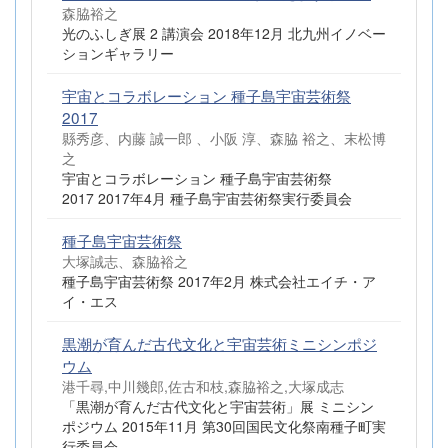
森脇裕之
光のふしぎ展 2 講演会 2018年12月 北九州イノベー
ションギャラリー
宇宙とコラボレーション 種子島宇宙芸術祭
2017
縣秀彦、内藤 誠一郎 、小阪 淳、森脇 裕之、末松博
之
宇宙とコラボレーション 種子島宇宙芸術祭
2017 2017年4月 種子島宇宙芸術祭実行委員会
種子島宇宙芸術祭
大塚誠志、森脇裕之
種子島宇宙芸術祭 2017年2月 株式会社エイチ・ア
イ・エス
黒潮が育んだ古代文化と宇宙芸術ミニシンポジ
ウム
港千尋,中川幾郎,佐古和枝,森脇裕之,大塚成志
「黒潮が育んだ古代文化と宇宙芸術」展 ミニシン
ポジウム 2015年11月 第30回国民文化祭南種子町実
行委員会