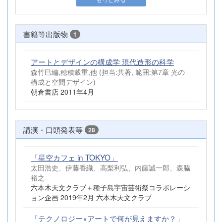
書籍等出版物
1
アートとデザインの構成学 現代造形の科学
森竹巳編,穂積穀重,他 (担当:共著, 範囲:第7章 光の
構成と空間デザイン)
朝倉書店 2011年4月
講演・口頭発表等
28
「星空カフェ in TOKYO」
太田浩史、伊藤香織、高梨利弘、内藤誠一郎、森脇
裕之
六本木天文クラブ＋種子島宇宙芸術祭コラボレーシ
ョン企画 2019年2月 六本木天文クラブ
「テクノロジー×アートで何が見えますか？」