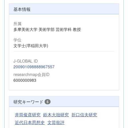
基本情報
所属
多摩美術大学 美術学部 芸術学科 教授
学位
文学士(早稲田大学)
J-GLOBAL ID
200901098888967557
researchmap会員ID
6000000983
研究キーワード
5
井筒俊彦研究
鈴木大拙研究
折口信夫研究
近代日本思想史
文芸批評