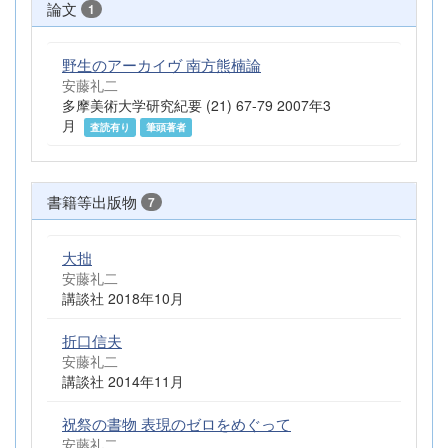
論文
1
野生のアーカイヴ 南方熊楠論
安藤礼二
多摩美術大学研究紀要 (21) 67-79 2007年3
月
査読有り
筆頭著者
書籍等出版物
7
大拙
安藤礼二
講談社 2018年10月
折口信夫
安藤礼二
講談社 2014年11月
祝祭の書物 表現のゼロをめぐって
安藤礼二