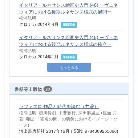
イタリア・ルネサンス絵画史入門 (46) ーヴェネ
ツィアにおける後期ルネサンス様式の展開ー
松浦弘明
クロナカ 2014年4月
筆頭著者
イタリア・ルネサンス絵画史入門 (45) ーヴェネ
ツィアにおける後期ルネサンス様式の確立ー
松浦弘明
クロナカ 2014年1月
筆頭著者
もっとみる
書籍等出版物
20
ラファエロ 作品と時代を読む（共著）
松浦弘明, 越川倫明, 甲斐教行, 深田麻里亜 (担当:共
著, 範囲:「署名の間」の装飾におけるイメージ・ソ
ース)
河出書房新社 2017年12月 (ISBN: 9784309255866)