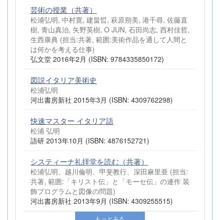
芸術の授業（共著）
松浦弘明, 中村寛, 建畠晢, 萩原朔美, 港千尋, 佐藤直
樹, 青山真治, 矢野英樹, O JUN, 石田尚志, 西村佳哲,
生西康典 (担当:共著, 範囲:美術作品を通して人間と
は何かを考える仕事)
弘文堂 2016年2月 (ISBN: 9784335850172)
図説イタリア美術史
松浦弘明
河出書房新社 2015年3月 (ISBN: 4309762298)
快速マスター イタリア語
松浦 弘明
語研 2013年10月 (ISBN: 4876152721)
システィーナ礼拝堂を読む（共著）
松浦弘明、越川倫明、甲斐教行、深田麻里亜 (担当:
共著, 範囲:「キリスト伝」と「モーセ伝」の連作 装
飾プログラムと図像の問題)
河出書房新社 2013年9月 (ISBN: 4309255515)
もっとみる