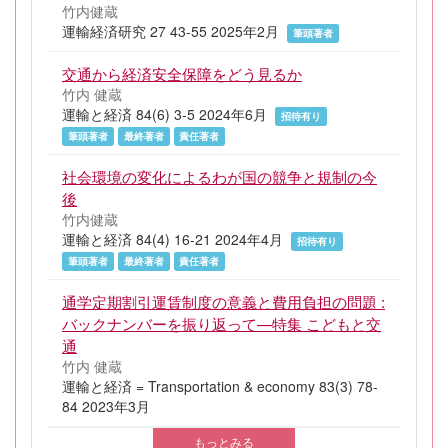
竹内健蔵
運輸経済研究 27 43-55 2025年2月
筆頭著者
交通から経済安全保障をどう見るか
竹内 健蔵
運輸と経済 84(6) 3-5 2024年6月
招待有り
筆頭著者
最終著者
責任著者
社会環境の変化によるわが国の競争と規制の今
後
竹内健蔵
運輸と経済 84(4) 16-21 2024年4月
招待有り
筆頭著者
最終著者
責任著者
通学定期割引運賃制度の意義と費用負担の問題 :
バックナンバーを振り返って—特集 こどもと交
通
竹内 健蔵
運輸と経済 = Transportation & economy 83(3) 78-
84 2023年3月
もっとみる