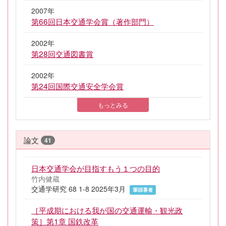
2007年
第66回日本交通学会賞（著作部門）
2002年
第28回交通図書賞
2002年
第24回国際交通安全学会賞
もっとみる
論文
41
日本交通学会が目指すもう１つの目的
竹内健蔵
交通学研究 68 1-8 2025年3月
筆頭著者
［平成期における我が国の交通運輸・観光政
策］第1章 国鉄改革