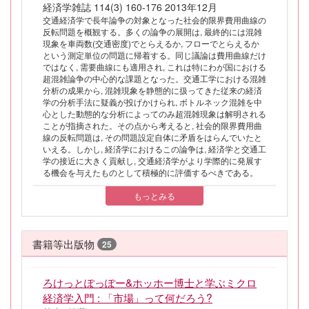
経済学雑誌 114(3) 160-176 2013年12月
交通経済学で長年論争の対象となった社会的限界費用曲線の
反転問題を概観する。多くの論争の展開は, 最終的には混雑
現象を車両数(交通密度)でとらえるか, フローでとらえるか
という測定単位の問題に帰着する。同じ議論は費用曲線だけ
ではなく, 需要曲線にも適用され, これは特にわが国における
超混雑論争の中心的な課題となった。交通工学における混雑
分析の成果から, 混雑現象を静態的に扱ってきた従来の経済
学の分析手法に疑義が投げかけられ, ボトルネック混雑を中
心とした動態的な分析によってのみ超混雑現象は解明される
ことが指摘された。その点から考えると, 社会的限界費用曲
線の反転問題は, その問題設定自体に矛盾をはらんでいたと
いえる。しかし, 経済学におけるこの論争は, 経済学と交通工
学の接近に大きく貢献し, 交通経済学がより学際的に発展す
る機会を与えたものとして積極的に評価するべきである。
もっとみる
書籍等出版物
25
ろけっとぽっぽー&ホッホー博士と学ぶミクロ
経済学入門 : 「市場」って何だろう?