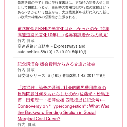
鉄道路線の中でも特に並行在来線は、更新時の需要の受け皿
として機能しうるか、更新時の費用負担や行政の支援はどう
あるべきかという観点から、大規模更新を視野に入れた新し
い政策の枠組みの必要性が主張される。
道路関係四公団の民営化は正しかったのか (特集
高速道路民営化10年) -- (各界有識者からの意見)
竹内 健蔵
高速道路と自動車 = Expressways and
automobiles 58(10) 17-19 2015年10月
記念講演会 機会費用からみる交通と社会
竹内 健蔵
日交研シリーズ. B (165) 巻頭2枚,1-42 2014年9月
「超混雑」論争の系譜 : 社会的限界費用曲線の
反転問題は何をもたらしたのか (佐藤光・松島正
博・田畑理一・松澤俊雄 四教授退任記念号)—
Controversy on "Hypercongestion" : What Was
the Backward Bending Section in Social
Marginal Cost Curve?
竹内, 健蔵