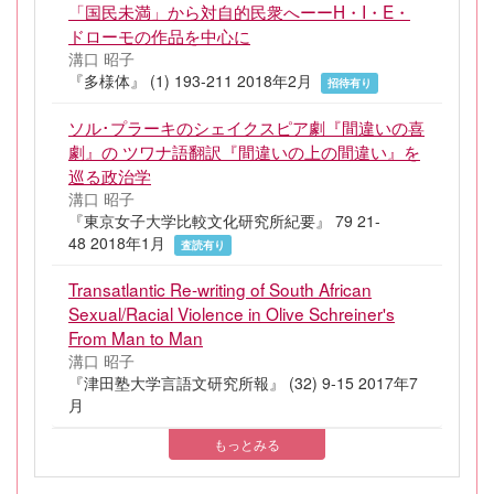
「国民未満」から対自的民衆へーーH・I・E・
ドローモの作品を中心に
溝口 昭子
『多様体』 (1) 193-211 2018年2月
招待有り
ソル･プラーキのシェイクスピア劇『間違いの喜
劇』の ツワナ語翻訳『間違いの上の間違い』を
巡る政治学
溝口 昭子
『東京女子大学比較文化研究所紀要』 79 21-
48 2018年1月
査読有り
Transatlantic Re-writing of South African
Sexual/Racial Violence in Olive Schreiner's
From Man to Man
溝口 昭子
『津田塾大学言語文研究所報』 (32) 9-15 2017年7
月
もっとみる