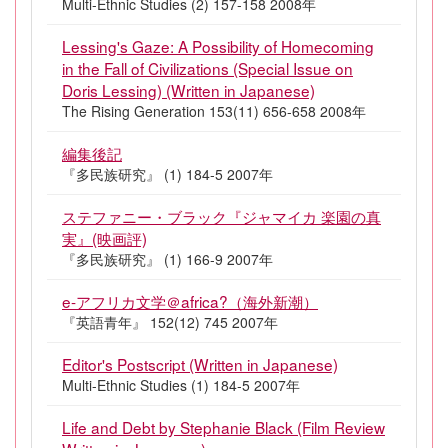
Multi-Ethnic Studies (2) 157-158 2008年
Lessing's Gaze: A Possibility of Homecoming
in the Fall of Civilizations (Special Issue on
Doris Lessing) (Written in Japanese)
The Rising Generation 153(11) 656-658 2008年
編集後記
『多民族研究』 (1) 184-5 2007年
ステファニー・ブラック『ジャマイカ 楽園の真
実』(映画評)
『多民族研究』 (1) 166-9 2007年
e-アフリカ文学＠africa?（海外新潮）
『英語青年』 152(12) 745 2007年
Editor's Postscript (Written in Japanese)
Multi-Ethnic Studies (1) 184-5 2007年
Life and Debt by Stephanie Black (Film Review