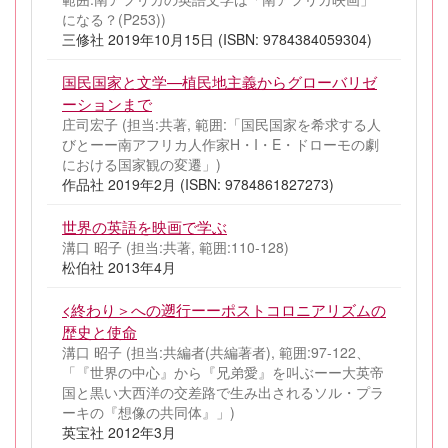
になる？(P253))
三修社 2019年10月15日 (ISBN: 9784384059304)
国民国家と文学—植民地主義からグローバリゼ
ーションまで
庄司宏子 (担当:共著, 範囲:「国民国家を希求する人
びとーー南アフリカ人作家H・I・E・ドローモの劇
における国家観の変遷」)
作品社 2019年2月 (ISBN: 9784861827273)
世界の英語を映画で学ぶ
溝口 昭子 (担当:共著, 範囲:110-128)
松伯社 2013年4月
<終わり＞への遡行ーーポストコロニアリズムの
歴史と使命
溝口 昭子 (担当:共編者(共編著者), 範囲:97-122、
「『世界の中心』から『兄弟愛』を叫ぶーー大英帝
国と黒い大西洋の交差路で生み出されるソル・プラ
ーキの『想像の共同体』」)
英宝社 2012年3月