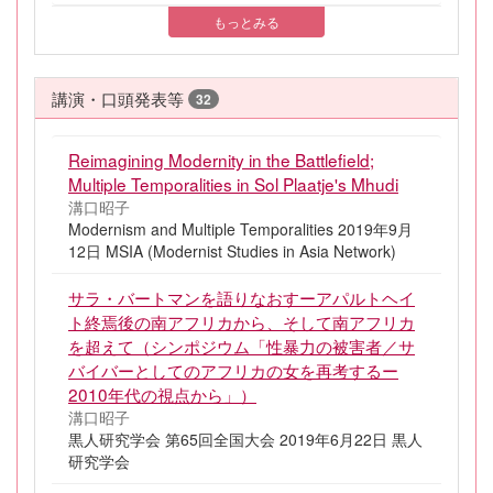
もっとみる
講演・口頭発表等
32
Reimagining Modernity in the Battlefield;
Multiple Temporalities in Sol Plaatje's Mhudi
溝口昭子
Modernism and Multiple Temporalities 2019年9月
12日 MSIA (Modernist Studies in Asia Network)
サラ・バートマンを語りなおすーアパルトヘイ
ト終焉後の南アフリカから、そして南アフリカ
を超えて（シンポジウム「性暴力の被害者／サ
バイバーとしてのアフリカの女を再考するー
2010年代の視点から」）
溝口昭子
黒人研究学会 第65回全国大会 2019年6月22日 黒人
研究学会