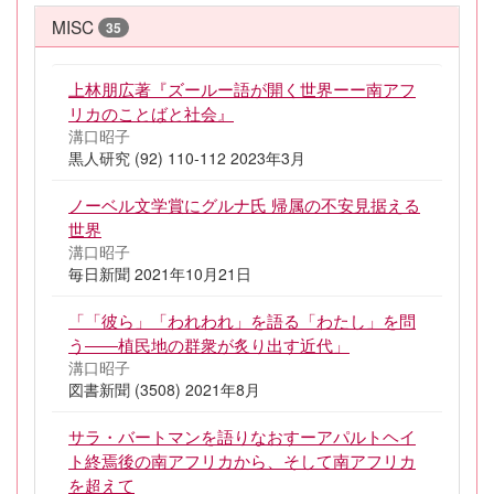
MISC
35
上林朋広著『ズールー語が開く世界ーー南アフ
リカのことばと社会』
溝口昭子
黒人研究 (92) 110-112 2023年3月
ノーベル文学賞にグルナ氏 帰属の不安見据える
世界
溝口昭子
毎日新聞 2021年10月21日
「「彼ら」「われわれ」を語る「わたし」を問
う――植民地の群衆が炙り出す近代」
溝口昭子
図書新聞 (3508) 2021年8月
サラ・バートマンを語りなおすーアパルトヘイ
ト終焉後の南アフリカから、そして南アフリカ
を超えて