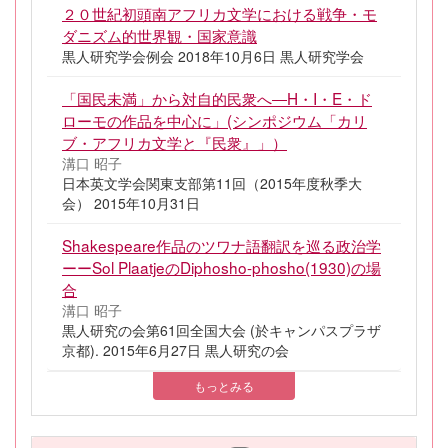
２０世紀初頭南アフリカ文学における戦争・モ
ダニズム的世界観・国家意識
黒人研究学会例会 2018年10月6日 黒人研究学会
「国民未満」から対自的民衆へ―H・I・E・ド
ローモの作品を中心に」(シンポジウム「カリ
ブ・アフリカ文学と『民衆』」）
溝口 昭子
日本英文学会関東支部第11回（2015年度秋季大
会） 2015年10月31日
Shakespeare作品のツワナ語翻訳を巡る政治学
ーーSol PlaatjeのDiphosho-phosho(1930)の場
合
溝口 昭子
黒人研究の会第61回全国大会 (於キャンパスプラザ
京都). 2015年6月27日 黒人研究の会
もっとみる