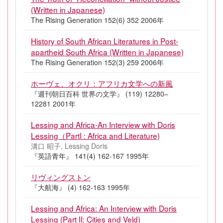
(Written in Japanese)
The Rising Generation 152(6) 352 2006年
History of South African Literatures in Post-
apartheid South Africa (Written in Japanese)
The Rising Generation 152(3) 259 2006年
ホーヴェ、オクリ：アフリカ文学への新風
『週刊朝日百科 世界の文学』 (119) 12280–
12281 2001年
Lessing and Africa-An Interview with Doris
Lessing（PartI : Africa and Literature)
溝口 昭子, Lessing Doris
『英語青年』 141(4) 162-167 1995年
リヴィングストン
『大航海』 (4) 162-163 1995年
Lessing and Africa: An Interview with Doris
Lessing (Part II: Cities and Veld)