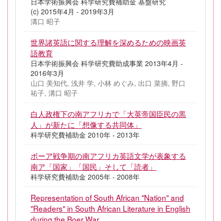
日本学術振興会 科学研究費補助金 基盤研究
(c) 2015年4月 - 2019年3月
溝口 昭子
世界諸英語に関する理解を深めるための映画英
語教育
日本学術振興会 科学研究費助成事業 2013年4月 -
2016年3月
山口 美知代, 浅井 学, 小林 めぐみ, 出口 菜摘, 野口
祐子, 溝口 昭子
白人政権下の南アフリカで「大英帝国臣民の黒
人」が新たに「想像する共同体」
科学研究費補助金 2010年 - 2013年
ボーア戦争期の南アフリカ英語文学が表象する
南ア「国家」「国民」そして「読者」
科学研究費補助金 2005年 - 2008年
Representation of South African "Nation" and
"Readers" in South African Literature in English
during the Boer War