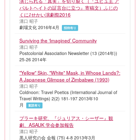
演じられる「真実」を切り裂く（『ユビュ王 ア
パルトヘイトの証言台に立つ』寄稿文）ふじの
くに⇄せかい演劇祭2016
溝口 昭子
劇場文化 2016年4月
招待有り
Surviving the ‘Imagined’ Community
溝口 昭子
Postcolonial Association Newsletter (13 (2014年))
25-26 2014年
"Yellow" Skin, "White" Mask, in Whose Lands?:
A Japanese Glimpse of Zimbabwe (1993)
溝口 昭子
Coldnoon: Travel Poetics (International Journal of
Travel Writings) 2(2) 181-197 2013年10
月
査読有り
プラーキ研究、『ジュリアス・シーザー』観
劇、ASAUK 学会参加報告
溝口 昭子
黒人研究の会 会報 (75) 4-8 2013年3月