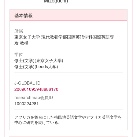
Mizoguchi)
基本情報
所属
東京女子大学 現代教養学部国際英語学科国際英語専
攻 教授
学位
修士(文学)(東京女子大学)
修士(文学)(Leeds大学)
J-GLOBAL ID
200901095948686170
researchmap会員ID
1000224281
アフリカを舞台にした植民地英語文学やアフリカ英語文学を
中心に研究を続けている。