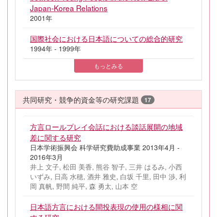
Japan-Korea Relations
2001年
国際社会における日本語についての総合的研究
1994年 - 1999年
もっとみる
共同研究・競争的資金等の研究課題
17
方言ロールプレイ会話における談話展開の地域
差に関する研究
日本学術振興会 科学研究費助成事業 2013年4月 -
2016年3月
井上 文子, 松田 美香, 熊谷 智子, 三井 はるみ, 小西
いずみ, 日高 水穂, 酒井 雅史, 白坂 千里, 田中 渉, 利
岡 真帆, 野間 純平, 森 勇太, 山本 空
日本語方言における間投表現の使用の様相に関