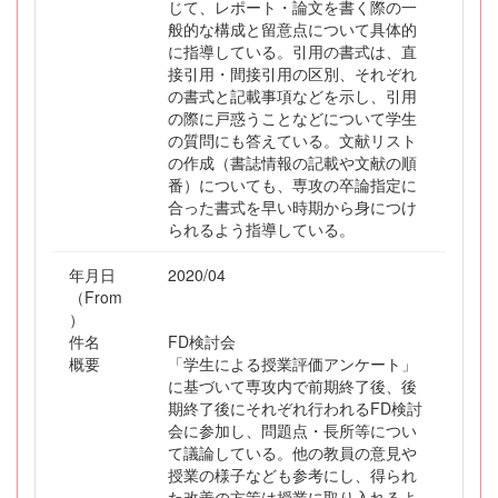
じて、レポート・論文を書く際の一
般的な構成と留意点について具体的
に指導している。引用の書式は、直
接引用・間接引用の区別、それぞれ
の書式と記載事項などを示し、引用
の際に戸惑うことなどについて学生
の質問にも答えている。文献リスト
の作成（書誌情報の記載や文献の順
番）についても、専攻の卒論指定に
合った書式を早い時期から身につけ
られるよう指導している。
年月日
2020/04
（From
）
件名
FD検討会
概要
「学生による授業評価アンケート」
に基づいて専攻内で前期終了後、後
期終了後にそれぞれ行われるFD検討
会に参加し、問題点・長所等につい
て議論している。他の教員の意見や
授業の様子なども参考にし、得られ
た改善の方策は授業に取り入れるよ