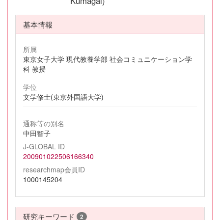
Kumagai)
基本情報
所属
東京女子大学 現代教養学部 社会コミュニケーション学
科 教授
学位
文学修士(東京外国語大学)
通称等の別名
中田智子
J-GLOBAL ID
200901022506166340
researchmap会員ID
1000145204
研究キーワード
2