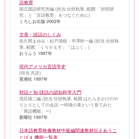
語教育
国立国語研究所編 (担当:分担執筆, 範囲:「対照研
究」と「言語教育」をつなぐために)
くろしお出版 2002年
文章・談話のしくみ
佐久間まゆみ・杉戸清樹・半澤幹一編 (担当:分担執
筆, 範囲:「くりかえす」「はぶく」)
おうふう 1997年
現代アメリカ言語学史
(担当:共訳)
英潮社 1997年
対話と知-談話の認知科学入門
茂呂雄二編 (担当:分担執筆, 範囲:はたらきかけのや
りとりとしての会話 ー特徴の束という形でみた
「発話機能」ー)
新曜社 1997年
日本語教育映像教材中級編関連教材伝えあうこ
とば４ 機能一覧表