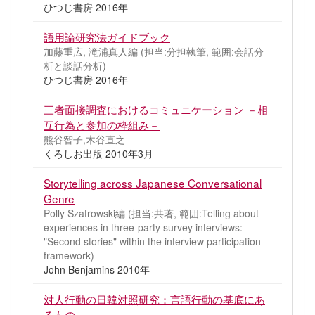
ひつじ書房 2016年
語用論研究法ガイドブック
加藤重広, 滝浦真人編 (担当:分担執筆, 範囲:会話分
析と談話分析)
ひつじ書房 2016年
三者面接調査におけるコミュニケーション －相
互行為と参加の枠組み－
熊谷智子,木谷直之
くろしお出版 2010年3月
Storytelling across Japanese Conversational
Genre
Polly Szatrowski編 (担当:共著, 範囲:Telling about
experiences in three-party survey interviews:
"Second stories" within the interview participation
framework)
John Benjamins 2010年
対人行動の日韓対照研究：言語行動の基底にあ
るもの