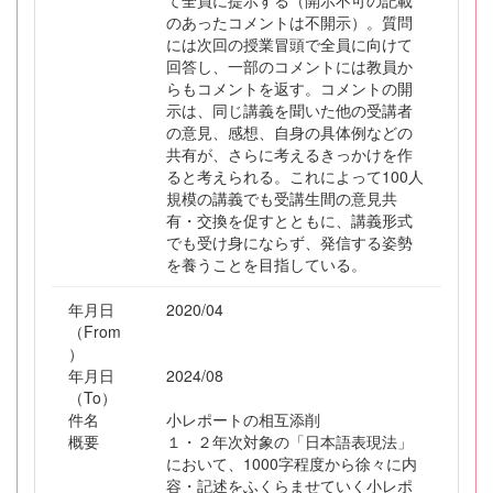
て全員に提示する（開示不可の記載
のあったコメントは不開示）。質問
には次回の授業冒頭で全員に向けて
回答し、一部のコメントには教員か
らもコメントを返す。コメントの開
示は、同じ講義を聞いた他の受講者
の意見、感想、自身の具体例などの
共有が、さらに考えるきっかけを作
ると考えられる。これによって100人
規模の講義でも受講生間の意見共
有・交換を促すとともに、講義形式
でも受け身にならず、発信する姿勢
を養うことを目指している。
年月日
2020/04
（From
）
年月日
2024/08
（To）
件名
小レポートの相互添削
概要
１・２年次対象の「日本語表現法」
において、1000字程度から徐々に内
容・記述をふくらませていく小レポ