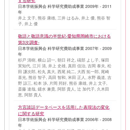
する研究
日本学術振興会 科学研究費助成事業 2009年 - 2011
年
井上 文子, 熊谷 康雄, 三井 はるみ, 井上 優, 熊谷 智
子, 井上 優
敬語と敬語意識の半世紀-愛知県岡崎市における
第3次調査-
日本学術振興会 科学研究費助成事業 2007年 - 2009
年
杉戸 清樹, 横山 詔一, 朝日 祥之, 礒部 よし子, 塚田
実知代, 江川 清, 井上 史雄, 真田 信治, 吉岡 泰夫, 松
田 謙次郎, 松丸 真大, 西尾 純二, 大西 拓一郎, 尾崎
喜光, 熊谷 智子, 高田 智和, 米田 正人, 水野 義道, 吉
野 諒三, 松本 渉, 片岡 邦好, 熊谷 康雄, 井上 文子,
斎藤 達哉, 鑓水 兼貴, 阿部 貴人, 辻 加代子, 久木田
恵, 阿部 貴人
方言談話データベースを活用した表現法の変化
に関する研究
日本学術振興会 科学研究費助成事業 2006年 - 2008
年