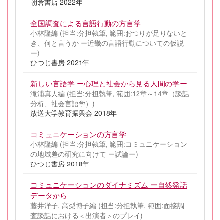
朝倉書店 2022年
全国調査による言語行動の方言学
小林隆編 (担当:分担執筆, 範囲:おつりが足りないと
き、何と言うか ー近畿の言語行動についての仮説
ー)
ひつじ書房 2021年
新しい言語学 ー心理と社会から見る人間の学ー
滝浦真人編 (担当:分担執筆, 範囲:12章～14章（談話
分析、社会言語学）)
放送大学教育振興会 2018年
コミュニケーションの方言学
小林隆編 (担当:分担執筆, 範囲:コミュニケーション
の地域差の研究に向けて ー試論ー)
ひつじ書房 2018年
コミュニケーションのダイナミズム ー自然発話
データから
藤井洋子, 高梨博子編 (担当:分担執筆, 範囲:面接調
査談話における＜出演者＞のプレイ)