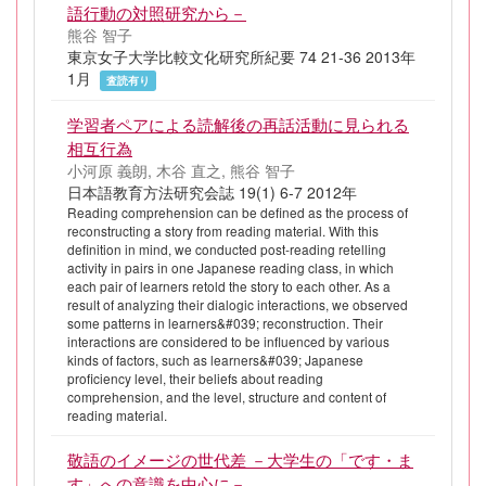
語行動の対照研究から－
熊谷 智子
東京女子大学比較文化研究所紀要 74 21-36 2013年
1月
査読有り
学習者ペアによる読解後の再話活動に見られる
相互行為
小河原 義朗, 木谷 直之, 熊谷 智子
日本語教育方法研究会誌 19(1) 6-7 2012年
Reading comprehension can be defined as the process of
reconstructing a story from reading material. With this
definition in mind, we conducted post-reading retelling
activity in pairs in one Japanese reading class, in which
each pair of learners retold the story to each other. As a
result of analyzing their dialogic interactions, we observed
some patterns in learners&#039; reconstruction. Their
interactions are considered to be influenced by various
kinds of factors, such as learners&#039; Japanese
proficiency level, their beliefs about reading
comprehension, and the level, structure and content of
reading material.
敬語のイメージの世代差 －大学生の「です・ま
す」への意識を中心に－