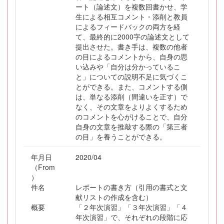
ート（論述文）を複数回書かせ、学
生による相互コメント・添削と教員
によるフィードバックの両方を経
て、最終的に2000字の論述文として
提出させた。書き手は、複数の他者
の目によるコメントから、自身の思
い込みや「自分は分かっているこ
と」についての説明不足に気づくこ
とができる。また、コメントする側
は、単なる添削（間違いを正す）で
なく、その文章をよりよくするため
のコメントを心がけることで、自分
自身の文章を推敲する際の「第三者
の目」を養うことができる。
年月日
2020/04
（From
）
件名
レポートの書き方（引用の書式と文
献リストの作成を含む）
概要
「２年次演習」「３年次演習」「４
年次演習」で、それぞれの段階に応