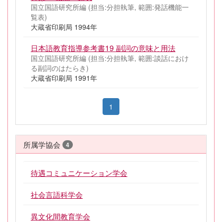
国立国語研究所編 (担当:分担執筆, 範囲:発話機能一
覧表)
大蔵省印刷局 1994年
日本語教育指導参考書19 副詞の意味と用法
国立国語研究所編 (担当:分担執筆, 範囲:談話におけ
る副詞のはたらき)
大蔵省印刷局 1991年
1
所属学協会
4
待遇コミュニケーション学会
社会言語科学会
異文化間教育学会