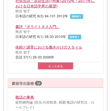
社会言語・言語生活(<特集>2010年・2011年に
おける日本語学界の展望)
熊谷 智子
日本語の研究 8(3) 94-101 2012年
招待有り
書評『ポライトネス入門』
熊谷 智子
日本語の研究 6(1) 28-33 2010年
招待有り
依頼と謝罪における働きかけのスタイル
熊谷 智子
言語 37(1) 26-33 2008年
もっとみる
書籍等出版物
18
敬語の事典
荻野綱男編 (担当:分担執筆, 範囲:敬語の研究法：ロ
ールプレイ)