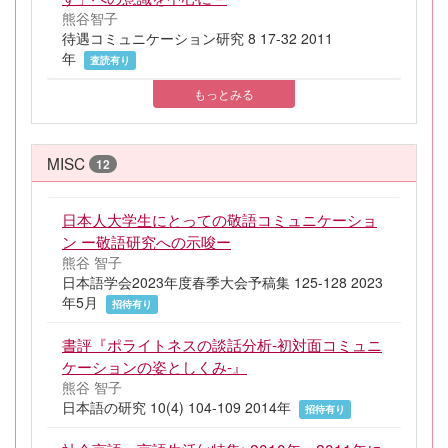
熊谷智子
待遇コミュニケーション研究 8 17-32 2011
年
査読有り
もっとみる
MISC
12
日本人大学生にとっての敬語コミュニケーショ
ン ー敬語研究への示唆ー
熊谷 智子
日本語学会2023年度春季大会予稿集 125-128 2023
年5月
招待有り
書評『ポライトネスの談話分析-初対面コミュニ
ケーションの姿としくみ-』
熊谷 智子
日本語の研究 10(4) 104-109 2014年
招待有り