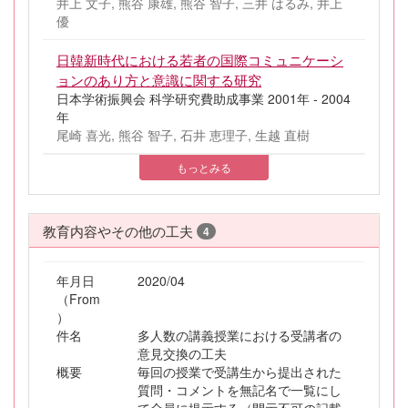
井上 文子, 熊谷 康雄, 熊谷 智子, 三井 はるみ, 井上
優
日韓新時代における若者の国際コミュニケーシ
ョンのあり方と意識に関する研究
日本学術振興会 科学研究費助成事業 2001年 - 2004
年
尾崎 喜光, 熊谷 智子, 石井 恵理子, 生越 直樹
もっとみる
教育内容やその他の工夫
4
年月日
2020/04
（From
）
件名
多人数の講義授業における受講者の
意見交換の工夫
概要
毎回の授業で受講生から提出された
質問・コメントを無記名で一覧にし