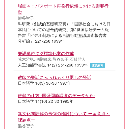
場面４：パスポート再発行依頼における謝罪行
動
熊谷智子
科研費（創成的基礎研究費）「国際社会における日
本語についての総合的研究」第2班国語研チーム報
告書「ビデオ刺激による言語行動意識調査報告書
分析編」 221-258 1999年
発語単位タグ標準化案の作成
荒木雅弘,伊藤敏彦,熊谷智子,石崎雅人
人工知能学会誌 14(2) 251-260 1999年
査読有り
教師の発話にみられるくり返しの発話
日本語学 16(3) 30-38 1997年
依頼の仕方 -国研岡崎調査のデータから-
日本語学 14(10) 22-32 1995年
異文化間誤解の事例の検討について ー留意点・
課題点ー
熊谷智子