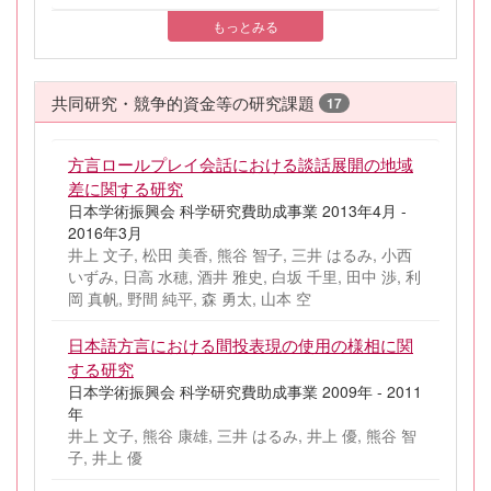
もっとみる
共同研究・競争的資金等の研究課題
17
方言ロールプレイ会話における談話展開の地域
差に関する研究
日本学術振興会 科学研究費助成事業 2013年4月 -
2016年3月
井上 文子, 松田 美香, 熊谷 智子, 三井 はるみ, 小西
いずみ, 日高 水穂, 酒井 雅史, 白坂 千里, 田中 渉, 利
岡 真帆, 野間 純平, 森 勇太, 山本 空
日本語方言における間投表現の使用の様相に関
する研究
日本学術振興会 科学研究費助成事業 2009年 - 2011
年
井上 文子, 熊谷 康雄, 三井 はるみ, 井上 優, 熊谷 智
子, 井上 優