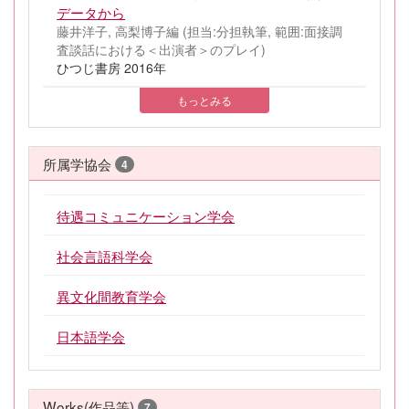
データから
藤井洋子, 高梨博子編 (担当:分担執筆, 範囲:面接調
査談話における＜出演者＞のプレイ)
ひつじ書房 2016年
もっとみる
所属学協会
4
待遇コミュニケーション学会
社会言語科学会
異文化間教育学会
日本語学会
Works(作品等)
7