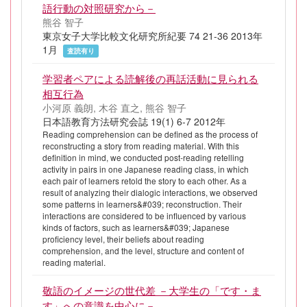
語行動の対照研究から－
熊谷 智子
東京女子大学比較文化研究所紀要 74 21-36 2013年
1月
査読有り
学習者ペアによる読解後の再話活動に見られる
相互行為
小河原 義朗, 木谷 直之, 熊谷 智子
日本語教育方法研究会誌 19(1) 6-7 2012年
Reading comprehension can be defined as the process of
reconstructing a story from reading material. With this
definition in mind, we conducted post-reading retelling
activity in pairs in one Japanese reading class, in which
each pair of learners retold the story to each other. As a
result of analyzing their dialogic interactions, we observed
some patterns in learners&#039; reconstruction. Their
interactions are considered to be influenced by various
kinds of factors, such as learners&#039; Japanese
proficiency level, their beliefs about reading
comprehension, and the level, structure and content of
reading material.
敬語のイメージの世代差 －大学生の「です・ま
す」への意識を中心に－