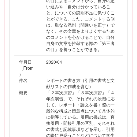
の目によるコメントから、自身の思
い込みや「自分は分かっているこ
と」についての説明不足に気づくこ
とができる。また、コメントする側
は、単なる添削（間違いを正す）で
なく、その文章をよりよくするため
のコメントを心がけることで、自分
自身の文章を推敲する際の「第三者
の目」を養うことができる。
年月日
2020/04
（From
）
件名
レポートの書き方（引用の書式と文
献リストの作成を含む）
概要
「２年次演習」「３年次演習」「４
年次演習」で、それぞれの段階に応
じて、レポート・論文を書く際の一
般的な構成と留意点について具体的
に指導している。引用の書式は、直
接引用・間接引用の区別、それぞれ
の書式と記載事項などを示し、引用
の際に戸惑うことなどについて学生