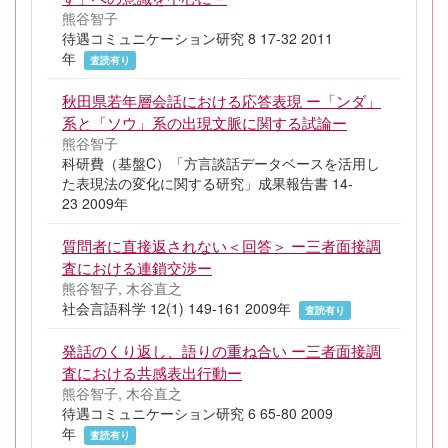
熊谷智子
待遇コミュニケーション研究 8 17-32 2011
年
査読有り
秋田県若年層会話における応答表現 ー「ンダ」
系と「ソウ」系の出現文脈に関する試論ー
熊谷智子
科研費（基盤C）「方言談話データベースを活用し
た表現法の変化に関する研究」成果報告書 14-
23 2009年
質問者に直接返されない＜回答＞ ー三者面接調
査における連鎖交渉ー
熊谷智子, 木谷直之
社会言語科学 12(1) 149-161 2009年
査読有り
発話のくり返し、語りの重ね合い ー三者面接調
査における共感表出行動ー
熊谷智子, 木谷直之
待遇コミュニケーション研究 6 65-80 2009
年
査読有り