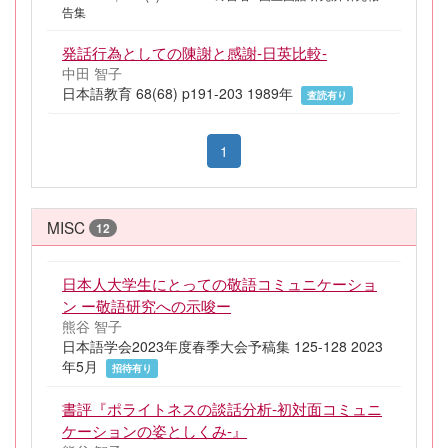
告集
発話行為としての陳謝と感謝-日英比較-
中田 智子
日本語教育 68(68) p191-203 1989年
査読有り
1
MISC
12
日本人大学生にとっての敬語コミュニケーショ
ン ー敬語研究への示唆ー
熊谷 智子
日本語学会2023年度春季大会予稿集 125-128 2023
年5月
招待有り
書評『ポライトネスの談話分析-初対面コミュニ
ケーションの姿としくみ-』