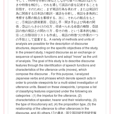
そして，moveを分析の単位としながら個々の発話のはたら
きや特徴を検討し，それを通して談話の姿を記述することを
目指す。そのために，まず発話行為を表わす，または発話行
為に関係する日本語の動詞・連語を分析し，発話を多角的に
考察する際の観点を蓄積する。次に，それらの観点をもと
に，①発話の誘発要因，②話し手・聞き手および両者の関
係，③はたらきかけの仕方，④述べられる命題の種類，⑤談
話の他の発話との関わり方，⑥その他，という基本的な軸に
沿った分類項目リストを作成し，発話の特徴づけ作業の一つ
の手段として提案する。A variety of methods and units of
analysis are possible for the description of discourse
structures, depending on the specific objectives of the study.
In the present study, I regard discourse as an exchange or
sequence of speech functions and adopt "move" as the unit
of analysis. The goal of this study is to describe discourse
features through the identification of speech functions and
characteristics of the utterance units (moves), which
compose the discourse．For this purpose, I analyzed
Japanese verbs and phrases which denote speech acts in
order to provide viewpoints for a multi-sided investigation of
utterance units. Based on these viewpoints, I propose a list
of classifying features organized under the following six
categories : (1) the impetus for the utterance, (2)
characteristics of speaker, hearer and their relationship, (3)
the type of illocutionary act, (4) the proposition type, (5) the
relationship of the utterance to other utterances in the
discourse, and (6) others.17の書名 : 国立国語研究所研究報