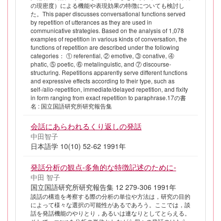
の現密度）による機能や表現効果の特徴についても検討し
た。This paper discusses conversational functions served
by repetition of utterances as they are used in
communicative strategies. Based on the analysis of 1,078
examples of repetition in various kinds of conversation, the
functions of repetition are described under the following
categories： ① referential, ② emotive, ③ conative, ④
phatic, ⑤ poetic, ⑥ metalinguistic, and ⑦ discourse-
structuring. Repetitions apparently serve different functions
and expressive effects according to their type, such as
self-/allo-repetition, immediate/delayed repetition, and fixity
in form ranging from exact repetition to paraphrase.17の書
名 : 国立国語研究所研究報告集
会話にあらわれるくり返しの発話
中田智子
日本語学 10(10) 52-62 1991年
発話分析の観点-多角的な特徴記述のために-
中田 智子
国立国語研究所研究報告集 12 279-306 1991年
談話の構造を考察する際の分析の単位や方法は，研究の目的
によって様々な選択の可能性があるであろう。ここでは，談
話を発話機能のやりとり，あるいは連なりとしてとらえる。