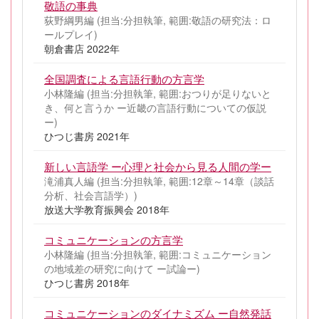
敬語の事典
荻野綱男編 (担当:分担執筆, 範囲:敬語の研究法：ロ
ールプレイ)
朝倉書店 2022年
全国調査による言語行動の方言学
小林隆編 (担当:分担執筆, 範囲:おつりが足りないと
き、何と言うか ー近畿の言語行動についての仮説
ー)
ひつじ書房 2021年
新しい言語学 ー心理と社会から見る人間の学ー
滝浦真人編 (担当:分担執筆, 範囲:12章～14章（談話
分析、社会言語学）)
放送大学教育振興会 2018年
コミュニケーションの方言学
小林隆編 (担当:分担執筆, 範囲:コミュニケーション
の地域差の研究に向けて ー試論ー)
ひつじ書房 2018年
コミュニケーションのダイナミズム ー自然発話