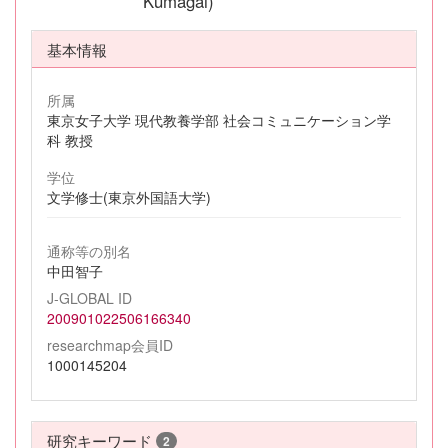
Kumagai)
基本情報
所属
東京女子大学 現代教養学部 社会コミュニケーション学
科 教授
学位
文学修士(東京外国語大学)
通称等の別名
中田智子
J-GLOBAL ID
200901022506166340
researchmap会員ID
1000145204
研究キーワード
2