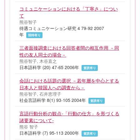
コミュニケーションにおける「丁寧さ」につい
て
熊谷智子
待遇コミュニケーション研究 4 79-92 2007
年
招待有り
三者面接調査における回答者間の相互作用 －同
性の友人同士の場合－
熊谷智子, 木谷直之
日本語科学 (20) 47-65 2006年
査読有り
会話における話題の選択 －若年層を中心とする
日本人と韓国人への調査から－
熊谷智子, 石井恵理子
社会言語科学 8(1) 93-105 2004年
査読有り
言語行動分析の観点-「行動の仕方」を形づくる
諸要素について-
熊谷 智子
日本語科学 (7) 95-113 2000年
査読有り