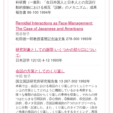
科研費（一般B）「在日外国人と日本人との言語行
動的接触における相互『誤解』のメカニズム」成果
報告書 86-100 1994年
Remidial Interactions as Face-Management:
The Case of Japanese and Americans
熊谷智子
松田徳一郎教授還暦記念論文集 278-300 1993年
研究対象としての謝罪-いくつかの切り口につい
て-
日本語学 12(12) 4-12 1993年
会話の方策としてのくり返し
中田 智子
国立国語研究所研究報告集 13 267-302 1992年
本稿では，会話における発話のくり返しがコミュニケーショ
ン上の方策としてどのように機能しているかを考察する。
様々な種類の会話からくり返しの事例を収集し，それらの持
つはたらきを①関説的，②心情的，③動能的，④交話的，⑤
詩的，⑥メタ言語的，⑦談話構成的の7つのカテゴリーのも
とに分類・記述した。また，くり返しのタイプの違い（自分
／他者の発話のくり返し，くり返しをするタイミング，再現