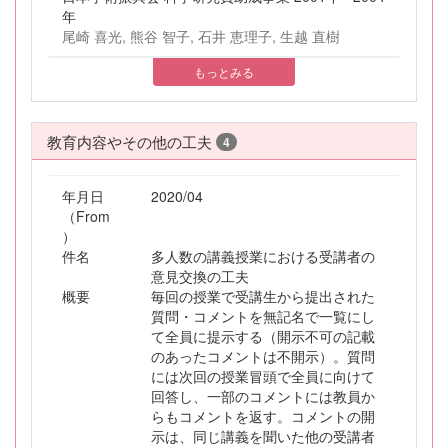
年
尾崎 喜光, 熊谷 智子, 石井 恵理子, 生越 直樹
もっとみる
教育内容やその他の工夫
4
年月日
2020/04
（From
）
件名
多人数の講義授業における受講者の
意見交換の工夫
概要
毎回の授業で受講生から提出された
質問・コメントを無記名で一覧にし
て全員に提示する（開示不可の記載
のあったコメントは不開示）。質問
には次回の授業冒頭で全員に向けて
回答し、一部のコメントには教員か
らもコメントを返す。コメントの開
示は、同じ講義を聞いた他の受講者