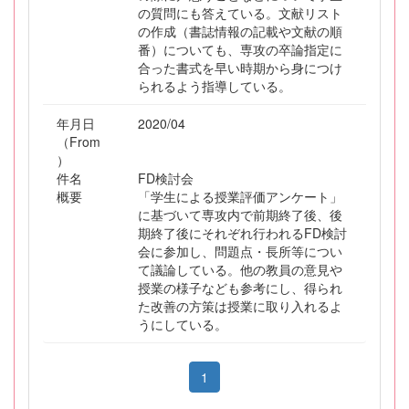
の質問にも答えている。文献リスト
の作成（書誌情報の記載や文献の順
番）についても、専攻の卒論指定に
合った書式を早い時期から身につけ
られるよう指導している。
年月日
2020/04
（From
）
件名
FD検討会
概要
「学生による授業評価アンケート」
に基づいて専攻内で前期終了後、後
期終了後にそれぞれ行われるFD検討
会に参加し、問題点・長所等につい
て議論している。他の教員の意見や
授業の様子なども参考にし、得られ
た改善の方策は授業に取り入れるよ
うにしている。
1