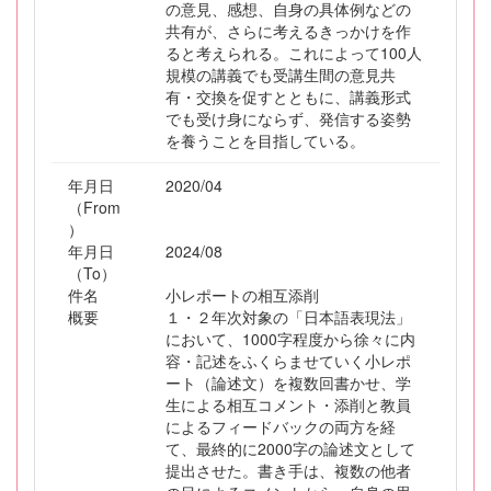
の意見、感想、自身の具体例などの
共有が、さらに考えるきっかけを作
ると考えられる。これによって100人
規模の講義でも受講生間の意見共
有・交換を促すとともに、講義形式
でも受け身にならず、発信する姿勢
を養うことを目指している。
年月日
2020/04
（From
）
年月日
2024/08
（To）
件名
小レポートの相互添削
概要
１・２年次対象の「日本語表現法」
において、1000字程度から徐々に内
容・記述をふくらませていく小レポ
ート（論述文）を複数回書かせ、学
生による相互コメント・添削と教員
によるフィードバックの両方を経
て、最終的に2000字の論述文として
提出させた。書き手は、複数の他者