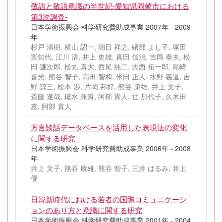
敬語と敬語意識の半世紀-愛知県岡崎市における
第3次調査-
日本学術振興会 科学研究費助成事業 2007年 - 2009
年
杉戸 清樹, 横山 詔一, 朝日 祥之, 礒部 よし子, 塚田
実知代, 江川 清, 井上 史雄, 真田 信治, 吉岡 泰夫, 松
田 謙次郎, 松丸 真大, 西尾 純二, 大西 拓一郎, 尾崎
喜光, 熊谷 智子, 高田 智和, 米田 正人, 水野 義道, 吉
野 諒三, 松本 渉, 片岡 邦好, 熊谷 康雄, 井上 文子,
斎藤 達哉, 鑓水 兼貴, 阿部 貴人, 辻 加代子, 久木田
恵, 阿部 貴人
方言談話データベースを活用した表現法の変化
に関する研究
日本学術振興会 科学研究費助成事業 2006年 - 2008
年
井上 文子, 熊谷 康雄, 熊谷 智子, 三井 はるみ, 井上
優
日韓新時代における若者の国際コミュニケーシ
ョンのあり方と意識に関する研究
日本学術振興会 科学研究費助成事業 2001年 - 2004