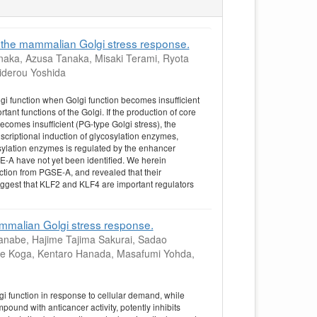
y the mammalian Golgi stress response.
naka, Azusa Tanaka, Misaki Terami, Ryota
iderou Yoshida
i function when Golgi function becomes insufficient
tant functions of the Golgi. If the production of core
comes insufficient (PG-type Golgi stress), the
nscriptional induction of glycosylation enzymes,
ylation enzymes is regulated by the enhancer
E-A have not yet been identified. We herein
ction from PGSE-A, and revealed that their
uggest that KLF2 and KLF4 are important regulators
ammalian Golgi stress response.
tanabe, Hajime Tajima Sakurai, Sadao
uke Koga, Kentaro Hanada, Masafumi Yohda,
月
i function in response to cellular demand, while
und with anticancer activity, potently inhibits