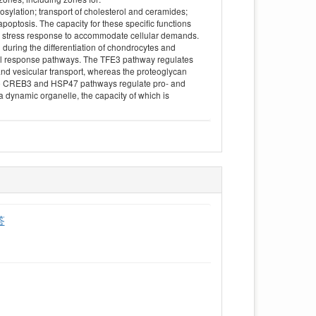
osylation; transport of cholesterol and ceramides;
optosis. The capacity for these specific functions
gi stress response to accommodate cellular demands.
uring the differentiation of chondrocytes and
ral response pathways. The TFE3 pathway regulates
 and vesicular transport, whereas the proteoglycan
The CREB3 and HSP47 pathways regulate pro- and
 a dynamic organelle, the capacity of which is
答