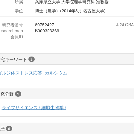
所属
兵庫県立大学 大学院理学研究科 准教授
学位
博士（農学）(2014年3月 名古屋大学)
研究者番号
80752427
J-GLOBA
researchmap
B000323369
会員ID
研究キーワード
2
ゴルジ体ストレス応答
カルシウム
研究分野
1
ライフサイエンス / 細胞生物学 /
経歴
6