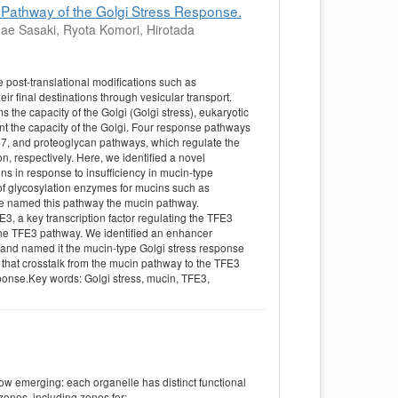
Pathway of the Golgi Stress Response.
e Sasaki, Ryota Komori, Hirotada
post-translational modifications such as
eir final destinations through vesicular transport.
the capacity of the Golgi (Golgi stress), eukaryotic
t the capacity of the Golgi. Four response pathways
7, and proteoglycan pathways, which regulate the
on, respectively. Here, we identified a novel
s in response to insufficiency in mucin-type
 of glycosylation enzymes for mucins such as
 named this pathway the mucin pathway.
3, a key transcription factor regulating the TFE3
 the TFE3 pathway. We identified an enhancer
, and named it the mucin-type Golgi stress response
at crosstalk from the mucin pathway to the TFE3
ponse.Key words: Golgi stress, mucin, TFE3,
now emerging: each organelle has distinct functional
zones, including zones for: