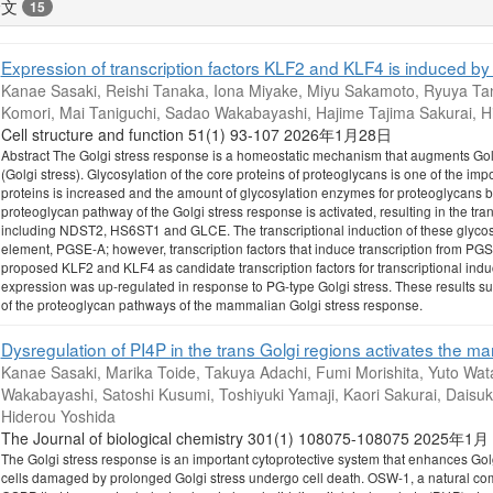
論文
15
Expression of transcription factors KLF2 and KLF4 is induced b
Kanae Sasaki, Reishi Tanaka, Iona Miyake, Miyu Sakamoto, Ryuya Ta
Komori, Mai Taniguchi, Sadao Wakabayashi, Hajime Tajima Sakurai, H
Cell structure and function 51(1) 93-107 2026年1月28日
Abstract The Golgi stress response is a homeostatic mechanism that augments Golg
(Golgi stress). Glycosylation of the core proteins of proteoglycans is one of the impor
proteins is increased and the amount of glycosylation enzymes for proteoglycans be
proteoglycan pathway of the Golgi stress response is activated, resulting in the tra
including NDST2, HS6ST1 and GLCE. The transcriptional induction of these glycos
element, PGSE-A; however, transcription factors that induce transcription from PGS
proposed KLF2 and KLF4 as candidate transcription factors for transcriptional indu
expression was up-regulated in response to PG-type Golgi stress. These results s
of the proteoglycan pathways of the mammalian Golgi stress response.
Dysregulation of PI4P in the trans Golgi regions activates the m
Kanae Sasaki, Marika Toide, Takuya Adachi, Fumi Morishita, Yuto Wa
Wakabayashi, Satoshi Kusumi, Toshiyuki Yamaji, Kaori Sakurai, Dais
Hiderou Yoshida
The Journal of biological chemistry 301(1) 108075-108075 2025年1
The Golgi stress response is an important cytoprotective system that enhances Golg
cells damaged by prolonged Golgi stress undergo cell death. OSW-1, a natural compo