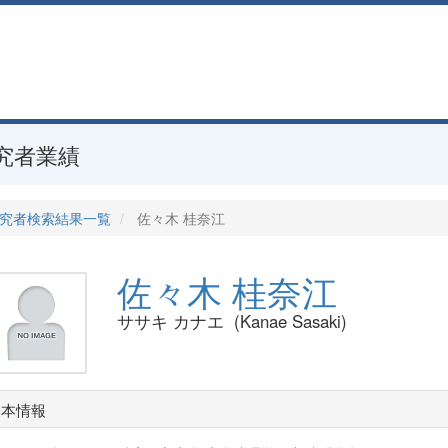
究者業績
究者検索結果一覧
佐々木 桂奈江
佐々木 桂奈江
ササキ カナエ (Kanae Sasaki)
基本情報