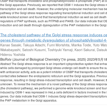
OSBP that transports cholesterol and phosphatidylinositol-4-phosphate (PI4P) at 
the Golgi apparatus. Previously, we reported that OSW-1 induces the Golgi stress r
transcription and cell death. However, the underlying molecular mechanism has b
pathway of the Golgi stress response regulating transcriptional induction and cel
wide knockout screen and found that transcriptional induction as well as cell dea
regulators of PI4P synthesis, such as PITPNB and PI4KB. Our data indicate that O
induction and cell death through dysregulation of the PI4P metabolism in the Golgi
The cholesterol pathway of the Golgi stress response induces cell
genes through metabolic dysregulation of phosphatidylinositol-
Kanae Sasaki, Takuya Adachi, Fumi Morishita, Marika Toide, Yuto Wa
Wakabayashi, Satoshi Kusumi, Toshiyuki Yamaji, Kaori Sakurai, Dais
Hiderou Yoshida
BioRxiv (Journal of Biological Chemistryでin press, 2025) 2023年5
Abstract The Golgi stress response is an important cytoprotective system that enha
while cells damaged by prolonged Golgi stress undergo cell death to ensure the 
with anticancer activity, acts as a potent inhibitor of OSBP that transports choleste
contact sites between the endoplasmic reticulum and the Golgi apparatus. Previous
response, resulting in Golgi stress-induced transcription and cell death. Howeve
unknown. To reveal the mechanism of a novel pathway of the Golgi stress response 
(the cholesterol pathway), we performed a genome-wide knockout screen and found t
induced by OSW-1 was repressed in HeLa cells deficient in factors involved in t
genes. Our data indicate that OSW-1 induces Golgi stress-dependent transcriptiona
the PI4P metabolism in the Golgi apparatus.