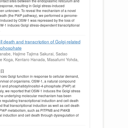
contact sites between the endoplasmic reticulum and
esponse, resulting in Golgi stress-induced
een unknown. To reveal the mechanism of a novel
l death (the PI4P pathway), we performed a genome-
th induced by OSW-1 was repressed by the loss of
SW-1 induces Golgi stress-dependent transcriptional
.
 death and transcription of Golgi-related
4-phosphate
tanabe, Hajime Tajima Sakurai, Sadao
uke Koga, Kentaro Hanada, Masafumi Yohda,
月18日
nces Golgi function in response to cellular demand,
survival of organisms. OSW-1, a natural compound
rol and phosphatidylinositol-4-phosphate (PI4P) at
ly, we reported that OSW-1 induces the Golgi stress
r, the underlying molecular mechanism has been
regulating transcriptional induction and cell death
hat transcriptional induction as well as cell death
he PI4P metabolism, such as PITPNB and PI4KB
l induction and cell death through dysregulation of