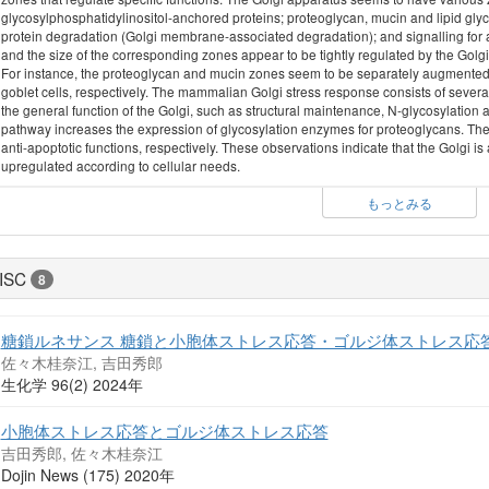
glycosylphosphatidylinositol-anchored proteins; proteoglycan, mucin and lipid glyc
protein degradation (Golgi membrane-associated degradation); and signalling for ap
and the size of the corresponding zones appear to be tightly regulated by the Gol
For instance, the proteoglycan and mucin zones seem to be separately augmented d
goblet cells, respectively. The mammalian Golgi stress response consists of seve
the general function of the Golgi, such as structural maintenance, N-glycosylation
pathway increases the expression of glycosylation enzymes for proteoglycans. 
anti-apoptotic functions, respectively. These observations indicate that the Golgi is
upregulated according to cellular needs.
もっとみる
ISC
8
糖鎖ルネサンス 糖鎖と小胞体ストレス応答・ゴルジ体ストレス応
佐々木桂奈江, 吉田秀郎
生化学 96(2) 2024年
小胞体ストレス応答とゴルジ体ストレス応答
吉田秀郎, 佐々木桂奈江
Dojin News (175) 2020年