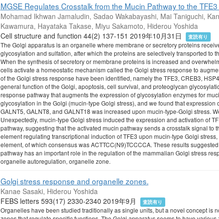
MGSE Regulates Crosstalk from the Mucin Pathway to the TFE3 
Mohamad Ikhwan Jamaludin, Sadao Wakabayashi, Mai Taniguchi, Kana
Kawamura, Hayataka Takase, Miyu Sakamoto, Hiderou Yoshida
Cell structure and function 44(2) 137-151 2019年10月31日
査読有り
The Golgi apparatus is an organelle where membrane or secretory proteins receive 
glycosylation and sulfation, after which the proteins are selectively transported to th
When the synthesis of secretory or membrane proteins is increased and overwhelms 
cells activate a homeostatic mechanism called the Golgi stress response to augmen
of the Golgi stress response have been identified, namely the TFE3, CREB3, HSP4
general function of the Golgi, apoptosis, cell survival, and proteoglycan glycosylati
response pathway that augments the expression of glycosylation enzymes for mucin
glycosylation in the Golgi (mucin-type Golgi stress), and we found that expression
GALNT5, GALNT8, and GALNT18 was increased upon mucin-type-Golgi stress. We
Unexpectedly, mucin-type Golgi stress induced the expression and activation of TFE
pathway, suggesting that the activated mucin pathway sends a crosstalk signal to
element regulating transcriptional induction of TFE3 upon mucin-type Golgi stress
element, of which consensus was ACTTCC(N9)TCCCCA. These results suggested th
pathway has an important role in the regulation of the mammalian Golgi stress res
organelle autoregulation, organelle zone.
Golgi stress response and organelle zones.
Kanae Sasaki, Hiderou Yoshida
FEBS letters 593(17) 2330-2340 2019年9月
査読有り
Organelles have been studied traditionally as single units, but a novel concept is 
zones that regulate specific functions. The Golgi apparatus seems to have various 