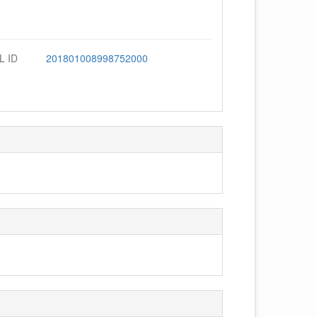
L ID
201801008998752000