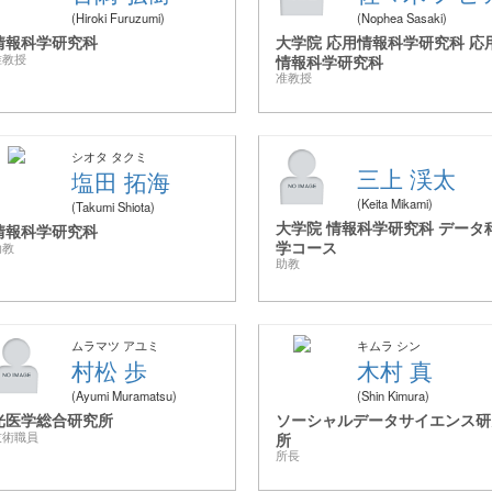
Hiroki Furuzumi
Nophea Sasaki
情報科学研究科
大学院 応用情報科学研究科 応
准教授
情報科学研究科
准教授
シオタ タクミ
三上 渓太
塩田 拓海
Keita Mikami
Takumi Shiota
大学院 情報科学研究科 データ
情報科学研究科
学コース
助教
助教
ムラマツ アユミ
キムラ シン
村松 歩
木村 真
Ayumi Muramatsu
Shin Kimura
光医学総合研究所
ソーシャルデータサイエンス研
技術職員
所
所長