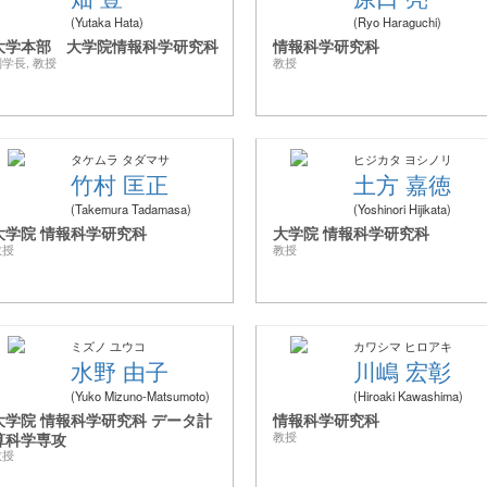
Yutaka Hata
Ryo Haraguchi
大学本部 大学院情報科学研究科
情報科学研究科
学長, 教授
教授
タケムラ タダマサ
ヒジカタ ヨシノリ
竹村 匡正
土方 嘉徳
Takemura Tadamasa
Yoshinori Hijikata
大学院 情報科学研究科
大学院 情報科学研究科
教授
教授
ミズノ ユウコ
カワシマ ヒロアキ
水野 由子
川嶋 宏彰
Yuko Mizuno-Matsumoto
Hiroaki Kawashima
大学院 情報科学研究科 データ計
情報科学研究科
算科学専攻
教授
教授