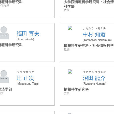
情報科学研究科
大学院情報科学研究科・社会情
特任教授
科学部
教授
ナカムラ トモミチ
福田 育夫
中村 知道
Ikuo Fukuda
Tomomichi Nakamura
情報科学研究科
情報科学研究科・社会情報科学
教授
ツジ マサツグ
ヌマタ リユウスケ
辻 正次
沼田 龍介
Masatsugu Tsuji
Ryusuke Numata
経済学部
情報科学研究科
教授
教授