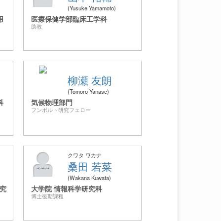
Yusuke Yamamoto
用
医療保健学部臨床工学科
助教
柳瀬 友朗
Tomoro Yanase
科
気候物理部門
フンボルト研究フェロー
クワタ ワカナ
桑田 若菜
Wakana Kuwata
究
大学院 情報科学研究科
博士後期課程