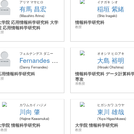
アリマ マサヒロ
イナガキ シオ
有馬 昌宏
稲垣 紫緒
Masahiro Arima
Shio Inagaki
大学院 応用情報科学研究科 大学
情報科学研究科
院 応用情報科学研究科
教授
教授
フェルナンデス ダニー
オオシマ ヒロアキ
Fernandes Danny
大島 裕明
Danny Fernandes
Hiroaki Ohshima
応用情報科学研究科
情報科学研究科 データ計算科
教授
専攻
准教授
カワムカイ ハジメ
ヒガシカワ ユウヤ
川向 肇
東川 雄哉
Hajime Kawamukai
Yuya Higashikawa
大学院 情報科学研究科
大学院 情報科学研究科
准教授
教授