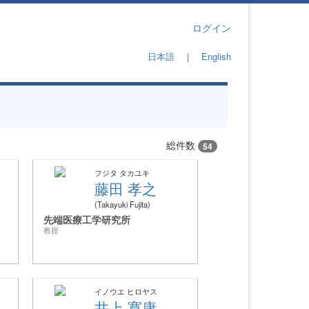
ログイン
日本語
｜
English
総件数
54
フジタ タカユキ
藤田 孝之
Takayuki Fujita
先端医療工学研究所
教授
イノウエ ヒロヤス
井上 寛康