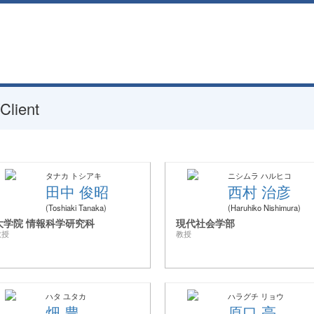
Client
タナカ トシアキ
ニシムラ ハルヒコ
田中 俊昭
西村 治彦
Toshiaki Tanaka
Haruhiko Nishimura
大学院 情報科学研究科
現代社会学部
教授
教授
ハタ ユタカ
ハラグチ リョウ
畑 豊
原口 亮