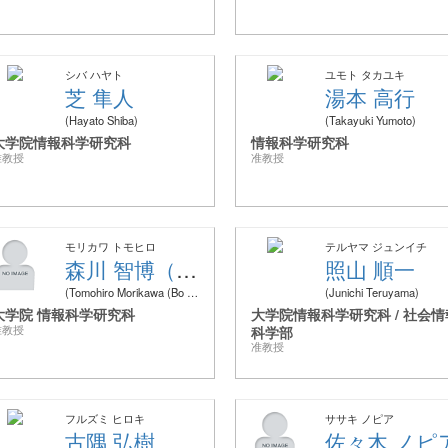
シバ ハヤト
ユモト タカユキ
芝 隼人
湯本 高行
Hayato Shiba
Takayuki Yumoto
大学院情報科学研究科
情報科学研究科
准教授
准教授
モリカワ トモヒロ
テルヤマ ジュンイチ
森川 智博（孫 博）
照山 順一
Tomohiro Morikawa (Bo Sun)
Junichi Teruyama
大学院 情報科学研究科
大学院情報科学研究科 / 社会情
准教授
科学部
准教授
フルズミ ヒロキ
ササキ ノピア
古隅 弘樹
佐々木 ノピ