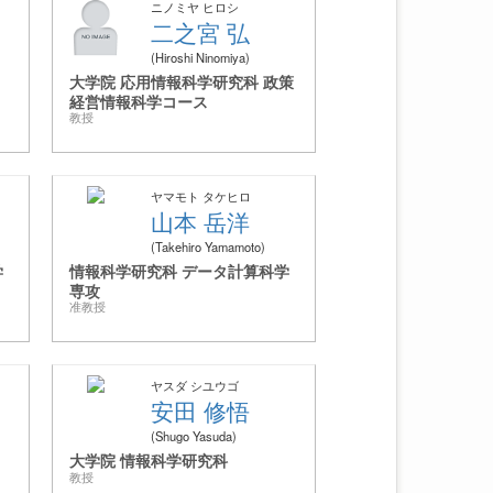
ニノミヤ ヒロシ
二之宮 弘
Hiroshi Ninomiya
大学院 応用情報科学研究科 政策
経営情報科学コース
教授
ヤマモト タケヒロ
山本 岳洋
Takehiro Yamamoto
学
情報科学研究科 データ計算科学
専攻
准教授
ヤスダ シユウゴ
安田 修悟
Shugo Yasuda
大学院 情報科学研究科
教授