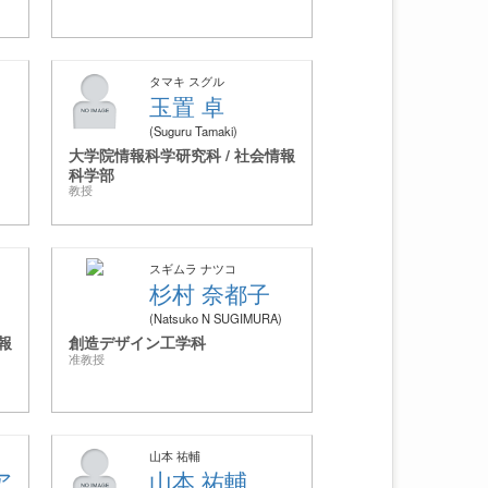
タマキ スグル
玉置 卓
Suguru Tamaki
大学院情報科学研究科 / 社会情報
科学部
教授
スギムラ ナツコ
杉村 奈都子
Natsuko N SUGIMURA
報
創造デザイン工学科
准教授
山本 祐輔
ア
山本 祐輔