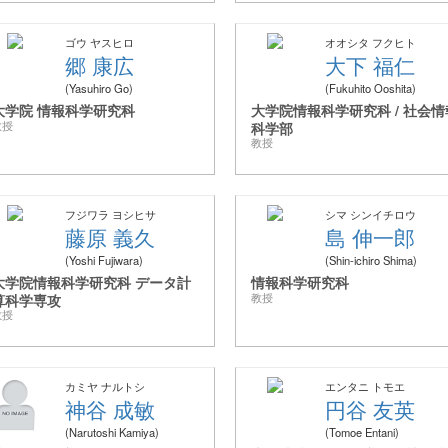
ゴウ ヤスヒロ
オオシタ フクヒト
郷 康広
大下 福仁
Yasuhiro Go
Fukuhito Ooshita
大学院 情報科学研究科
大学院情報科学研究科 / 社会情
教授
科学部
教授
フジワラ ヨシヒサ
シマ シンイチロウ
藤原 義久
島 伸一郎
Yoshi Fujiwara
Shin-ichiro Shima
大学院情報科学研究科 データ計
情報科学研究科
算科学専攻
教授
教授
カミヤ ナルトシ
エンタニ トモエ
神谷 成敏
円谷 友英
Narutoshi Kamiya
Tomoe Entani