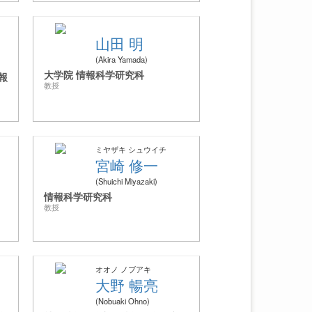
山田 明
Akira Yamada
大学院 情報科学研究科
報
教授
ミヤザキ シュウイチ
宮崎 修一
Shuichi Miyazaki
情報科学研究科
教授
オオノ ノブアキ
大野 暢亮
Nobuaki Ohno