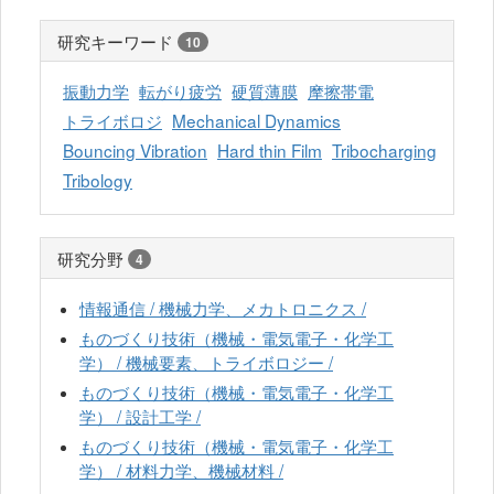
研究キーワード
10
振動力学
転がり疲労
硬質薄膜
摩擦帯電
トライボロジ
Mechanical Dynamics
Bouncing Vibration
Hard thin Film
Tribocharging
Tribology
研究分野
4
情報通信 / 機械力学、メカトロニクス /
ものづくり技術（機械・電気電子・化学工
学） / 機械要素、トライボロジー /
ものづくり技術（機械・電気電子・化学工
学） / 設計工学 /
ものづくり技術（機械・電気電子・化学工
学） / 材料力学、機械材料 /