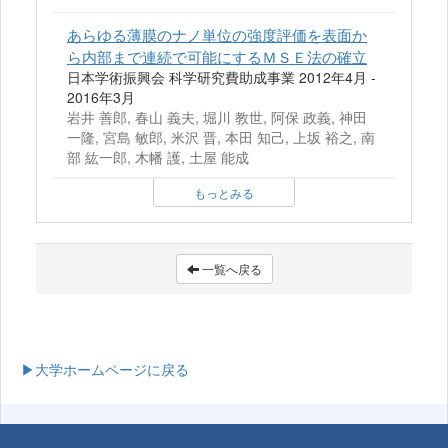
あらゆる薄膜のナノ単位の強度評価を表面か
ら内部まで連続で可能にするＭＳＥ法の確立
日本学術振興会 科学研究費助成事業 2012年4月 -
2016年3月
岩井 善郎, 春山 義夫, 堀川 教世, 阿保 政義, 神田
一隆, 宮島 敏郎, 米沢 晋, 本田 知己, 上坂 裕之, 南
部 紘一郎, 木幡 護, 土屋 能成
もっとみる
一覧へ戻る
▶大学ホームページに戻る