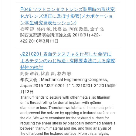
P048 ソフトコンタクトレンズ装用時の形状変
化がレンズ矯正に及ぼす影響(メカボケーショ
ン学生研究発表セッション)
石崎 諒, 格内 敏, 比嘉 昌, 阿保 政義, 金子 弘
関西支部講演会講演論文集 2016(91) 422-
422 2016年3月11日
J2210201 表面テクスチャを付与した金型に
よるチタンのねじ転造 : 有限要素法による摩擦
特性の検討
阿保 政義, 比嘉 昌, 格内 敏
年次大会 : Mechanical Engineering Congress,
Japan 2015 "J2210201-1"-"J2210201-3" 2015年9
月13日
Titanium tends to seizure with other metals, so titanium
unfits thread rolling for dental implant with φ3mm
diameter or less. Therefore we lubricate the contact point
and prevent the seizure by applying a textured surface on
the die. We were examined for the textured surface for
reducing the shear stress by plastically deformed analysis
between titanium material and die, and fluid analysis of
the oil around the textured surface. From this analysis,