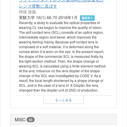
レンズ度数に及ぼす
阿保 政義
実験力学 16(1) 66-70 2016年1月
査読有り
Recently, a study to evaluate the optical properties of
wearing CL has begun to improve the quality of vision.
The soft contact lens (SCL) consists of an optics region,
intermediate region and bevel, which improves the
wearing feeling mainly. Because soft contact lens is
composed of a soft material, it is deformed along the
cornea when it is worn on the eye. In the present report,
the shape of the commercial SCL is measured firstly by
the light-section method. Then, the shape change of
wearing SCL is calculated using a finite element method.
At the end, influence on the lens diopter of the shape
change of the SCL was investigated by CODE V. As a
result, the focal length shortened by a shape change of
SCL, and in the case of a lens of -6 Diopter, the lens
changed than the diopter unit (0.25D) of production.
もっとみる
MISC
58