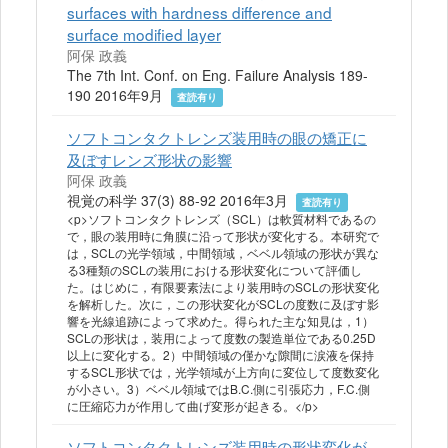
surfaces with hardness difference and
surface modified layer
阿保 政義
The 7th Int. Conf. on Eng. Failure Analysis 189-
190 2016年9月
査読有り
ソフトコンタクトレンズ装用時の眼の矯正に
及ぼすレンズ形状の影響
阿保 政義
視覚の科学 37(3) 88-92 2016年3月
査読有り
<p>ソフトコンタクトレンズ（SCL）は軟質材料であるの
で，眼の装用時に角膜に沿って形状が変化する。本研究で
は，SCLの光学領域，中間領域，ベベル領域の形状が異な
る3種類のSCLの装用における形状変化について評価し
た。はじめに，有限要素法により装用時のSCLの形状変化
を解析した。次に，この形状変化がSCLの度数に及ぼす影
響を光線追跡によって求めた。得られた主な知見は，1）
SCLの形状は，装用によって度数の製造単位である0.25D
以上に変化する。2）中間領域の僅かな隙間に涙液を保持
するSCL形状では，光学領域が上方向に変位して度数変化
が小さい。3）ベベル領域ではB.C.側に引張応力，F.C.側
に圧縮応力が作用して曲げ変形が起きる。</p>
ソフトコンタクトレンズ装用時の形状変化が