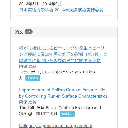
2013年8月 - 2014年9月
日本実験力学学会 2014年次講演会実行委員
論文
26
転がり接触によるピーリングの発生とピーリ
ング抑制に及ぼす黒染処理の影響（第1報）実
験結果に基づいたき裂の発生に関する考察
阿保 政義
トライボロジスト 63(8) 551-562 2018年8
月
査読有り
Improvement of Rolling Contact Fatigue Life
by Controlling Run-in Surface Characteristics
阿保 政義
The 10th Asia-Pasific Conf. on Fracuture and
Strength 2016年10月
査読有り
Fatigue progression at rolling contact