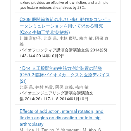
texture provides an effective of low-friction, and a dimple
type texture reduces shear stress by 28%.
C209 股関節負荷の小さい歩行動作をコンピュ
ータシミュレーションを用いて求める研究
(C2-2 生物工学,動態解析)
川畑 富紗子, 比嘉 昌, 小林 慶弘, 格内 敏, 阿保 政
義
バイオフロンティア講演会講演論文集 2014(25)
143-144 2014年10月2日
1D44 人工股関節術中筋力測定装置の開発
(OS9-2:臨床バイオメカニクスと医療デバイス
(2))
比嘉 昌, 井村 悠貴, 阿保 政義, 格内 敏
バイオエンジニアリング講演会講演論文
集 2014(26) 117-118 2014年1月10日
Effects of adduction, internal rotation, and
flexion angles on dislocation for total hip
arthroplasty
M. Higa, H. Tanino, Y. Yamagami, M. Abo, S.