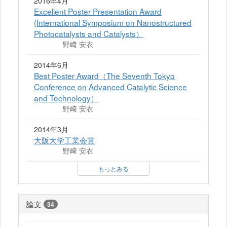
2016年4月
Excellent Poster Presentation Award
(International Symposium on Nanostructured
Photocatalysts and Catalysts）
野﨑 安衣
2014年6月
Best Poster Award（The Seventh Tokyo
Conference on Advanced Catalytic Science
and Technology）
野﨑 安衣
2014年3月
大阪大学工業会賞
野﨑 安衣
もっとみる
論文
34