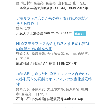
隆, 亀川孝, 森浩亮, 森浩亮, 山下弘巳, 山下弘巳
日本金属学会講演概要(CD-ROM) 156th 2015年
アモルファス合金からの多孔質触媒の調製と
その触媒作用
野﨑 安衣
大阪大学工業会誌 566 20-24 2014年
査読有り
Ni-Zrアモルファス合金を原料とする多孔質Ni
の調製とその触媒作用
野崎安衣, 桑原康隆, 大道徹太郎, 亀川孝, 森浩亮,
山下弘巳
触媒討論会討論会A予稿集 114th 2014年
加熱処理を施したNi-Zrアモルファス合金から
の多孔質Niの調製とオレフィンの水素化反応特
性
野崎安衣, 谷原康友, 大道徹太郎, 桑原泰隆, 亀川
孝, 森浩亮, 山下弘巳
石油・石油化学討論会講演要旨 44th 2014年