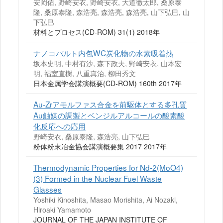
安岡佑, 野崎安衣, 野崎安衣, 大道徹太郎, 桑原泰
隆, 桑原泰隆, 森浩亮, 森浩亮, 森浩亮, 山下弘巳, 山
下弘巳
材料とプロセス(CD-ROM) 31(1) 2018年
ナノコバルト内包WC炭化物の水素吸着熱
坂本史明, 中村有沙, 森下政夫, 野崎安衣, 山本宏
明, 福室直樹, 八重真治, 柳田秀文
日本金属学会講演概要(CD-ROM) 160th 2017年
Au-Zrアモルファス合金を前駆体とする多孔質
Au触媒の調製とベンジルアルコールの酸素酸
化反応への応用
野崎安衣, 桑原泰隆, 森浩亮, 山下弘巳
粉体粉末冶金協会講演概要集 2017 2017年
Thermodynamic Properties for Nd-2(MoO4)
(3) Formed in the Nuclear Fuel Waste
Glasses
Yoshiki Kinoshita, Masao Morishita, Ai Nozaki,
Hiroaki Yamamoto
JOURNAL OF THE JAPAN INSTITUTE OF