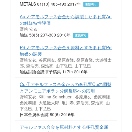
METALS 81(10) 485-493 2017年
査読有り
Au-Zrアモルファス合金から調製した多孔質Au
の触媒特性評価
野﨑 安衣
触媒 58(5) 297-300 2016年
査読有り
Pd-Zrアモルファス合金を原料とする多孔質Pd
触媒の調製
野崎安衣, 谷原康友, 桑原泰隆, 桑原泰隆, 大道徹太
郎, 森浩亮, 森浩亮, 山下弘巳, 山下弘巳
触媒討論会講演予稿集 117th 2016年
Cu-Tiアモルファス合金からの多孔質Cuの調製
とアンモニアボラン分解反応への応用
野崎安衣, Kittima Somchuen, 谷原康友, 桑原泰隆,
桑原泰隆, 大道徹太郎, 亀川孝, 森浩亮, 森浩亮, 山
下弘巳, 山下弘巳
日本金属学会誌 80(6) 2016年
アモルファス合金を原材料とする多孔質金属