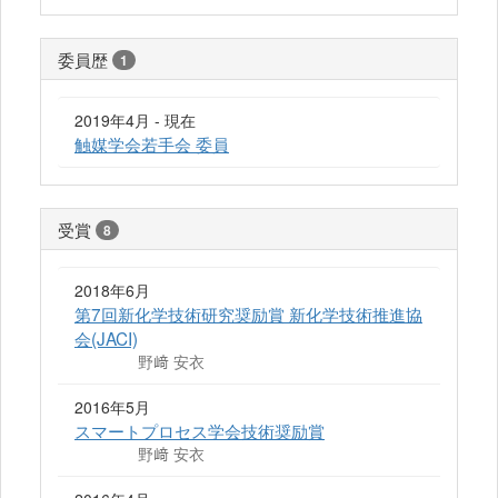
委員歴
1
2019年4月 - 現在
触媒学会若手会 委員
受賞
8
2018年6月
第7回新化学技術研究奨励賞 新化学技術推進協
会(JACI)
野﨑 安衣
2016年5月
スマートプロセス学会技術奨励賞
野﨑 安衣