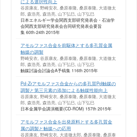
による選択性向上
谷原康友, 野崎安衣, 桑原泰隆, 桑原泰隆, 大道徹太
郎, 森浩亮, 森浩亮, 山下弘巳, 山下弘巳
日本エネルギー学会関西支部研究発表会・石油学
会関西支部研究発表会合同研究発表会要旨
集 60th-24th 2015年
アモルファス合金を前駆体とする多孔質金属
触媒の調製
野崎安衣, 谷原康友, 桑原泰隆, 桑原泰隆, 大道徹太
郎, 森浩亮, 森浩亮, 山下弘巳, 山下弘巳
触媒討論会討論会A予稿集 116th 2015年
Pd-Zrアモルファス合金からの多孔質Pd触媒の
調製と第三元素の添加による触媒性能向上
谷原康友, 野崎安衣, 桑原泰隆, 桑原泰隆, 大道徹太
郎, 森浩亮, 森浩亮, 山下弘巳, 山下弘巳
日本金属学会講演概要(CD-ROM) 157th 2015年
アモルファス合金を出発原料とする多孔質金
属の調製と触媒への応用
谷原康友, 野崎安衣, 大道徹太郎, 桑原泰隆, 桑原泰