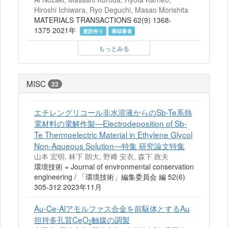
Hiroshi Ichiwara, Ryo Deguchi, Masao Morishita
MATERIALS TRANSACTIONS 62(9) 1368-
1375 2021年
査読有り
筆頭著者
もっとみる
MISC
22
エチレングリコール非水溶液からのSb-Te系熱
電材料の電解作製—Electrodeposition of Sb-
Te Thermoelectric Material in Ethylene Glycol
Non-Aqueous Solution—特集 研究論文特集
山本 宏明, 林下 朗大, 野﨑 安衣, 森下 政夫
環境技術 = Journal of environmental conservation
engineering / 「環境技術」編集委員会 編 52(6)
305-312 2023年11月
Au-Ce-Alアモルファス合金を前駆体とするAu
担持多孔質CeO
触媒の調製
2