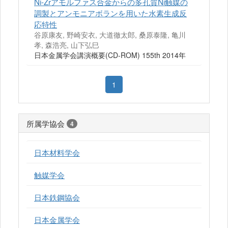
Ni-Zrアモルファス合金からの多孔質Ni触媒の
調製とアンモニアボランを用いた水素生成反
応特性
谷原康友, 野崎安衣, 大道徹太郎, 桑原泰隆, 亀川
孝, 森浩亮, 山下弘巳
日本金属学会講演概要(CD-ROM) 155th 2014年
1
所属学協会
4
日本材料学会
触媒学会
日本鉄鋼協会
日本金属学会