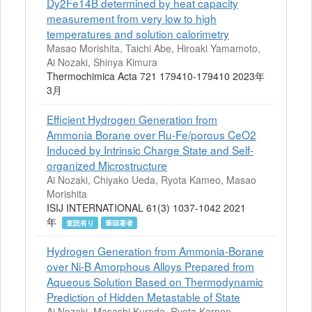
Dy2Fe14B determined by heat capacity
measurement from very low to high
temperatures and solution calorimetry
Masao Morishita, Taichi Abe, Hiroaki Yamamoto,
Ai Nozaki, Shinya Kimura
Thermochimica Acta 721 179410-179410 2023年
3月
Efficient Hydrogen Generation from
Ammonia Borane over Ru-Fe/porous CeO2
Induced by Intrinsic Charge State and Self-
organized Microstructure
Ai Nozaki, Chiyako Ueda, Ryota Kameo, Masao
Morishita
ISIJ INTERNATIONAL 61(3) 1037-1042 2021
年
査読有り
筆頭著者
Hydrogen Generation from Ammonia-Borane
over Ni-B Amorphous Alloys Prepared from
Aqueous Solution Based on Thermodynamic
Prediction of Hidden Metastable of State
Ai Nozaki, Masashi Kuroda, Ryota Karneo,