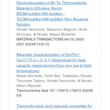
Electrodeposition of Bi–Te Thermoelectric
Material in Ethylene Glycol-
BiCl&lt;sub&gt;3&lt;/sub&gt;–
TeCl&lt;sub&gt;4&lt;/sub&gt; Non-Aqueous
Solution
Hiroaki Yamamoto, Masamori Akiguchi, Hiroki
Kominato, Ai Nozaki, Masao Morishita
MATERIALS TRANSACTIONS 64(10) 2503-
2507 2023年10月1日
Magnetic characterization of Sm(Fe1-,
Cox)11Ti (x = 0, 0.1) determined by heat-
capacity measurement from very low to high
temperatures
Masao Morishita, Taichi Abe, Tadakatsu Ohkubo,
Terumasa Tadano, Hiroaki Yamamoto, Ai Nozaki,
Hikaru Miyazaki
Thermochimica Acta 727 179573-179573 2023年
9月
Thermodynamic and magnetic properties for