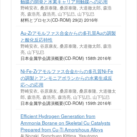
触媒の開発と水素キャリア用触媒への応用
野崎安衣, 桑原泰隆, 桑原泰隆, 大道徹太郎, 森浩
亮, 森浩亮, 森浩亮, 山下弘巳, 山下弘巳
材料とプロセス(CD-ROM) 29(2) 2016年
Au-Zrアモルファス合金からの多孔質Auの調製
と酸化反応特性
野崎安衣, 谷原康友, 桑原泰隆, 大道徹太郎, 森浩
亮, 山下弘巳
日本金属学会講演概要(CD-ROM) 158th 2016年
Ni-Fe-Zrアモルファス合金からの多孔質Ni-Fe
の調製とアンモニアボランからの水素生成反
応への応用
野崎安衣, 谷原康友, 桑原泰隆, 桑原泰隆, 大道徹太
郎, 森浩亮, 森浩亮, 森浩亮, 山下弘巳, 山下弘巳
日本金属学会講演概要(CD-ROM) 159th 2016年
Efficient Hydrogen Generation from
Ammonia Borane on Skeletal Cu Catalysts
Prepared from Cu-Ti Amorphous Alloys
Ai Nozaki, Somchuen Kittima, Yasutomo