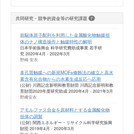
共同研究・競争的資金等の研究課題
7
前駆体原子配列を利用した金属酸化物触媒担
体のナノ構造操作と触媒特性の解明
日本学術振興会 科学研究費助成事業 若手研
究 2020年4月 - 2022年3月
野崎 安衣
多孔質触媒への新規MOFs修飾法の確立と高水
素含有化合物からの水素生成反応へ応用
(公財) 川西記念新明和教育財団 川西記念新明和教
育財団2020年度研究助成 2020年4月 - 2021年3月
野﨑安衣
アモルファス合金を原材料とする金属酸化物
担体の調製
(公財) 関西エネルギー・リサイクル科学研究振興
財団 2019年4月 - 2020年3月