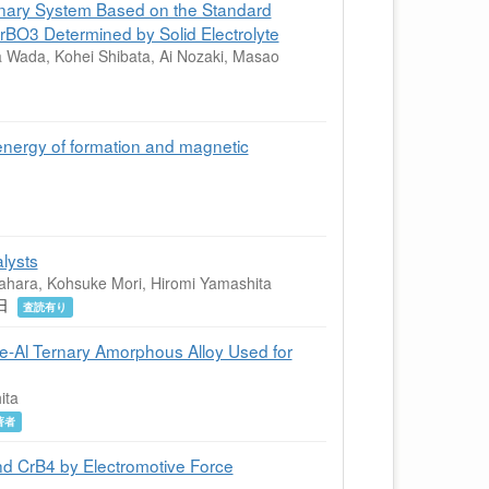
rnary System Based on the Standard
rBO3 Determined by Solid Electrolyte
a Wada, Kohei Shibata, Ai Nozaki, Masao
energy of formation and magnetic
lysts
wahara, Kohsuke Mori, Hiromi Yamashita
15日
査読有り
e-Al Ternary Amorphous Alloy Used for
ita
著者
nd CrB4 by Electromotive Force