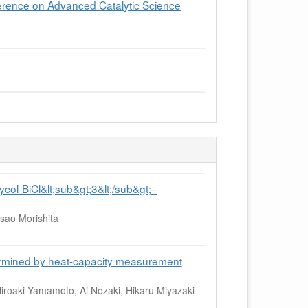
rence on Advanced Catalytic Science
ycol-BiCl&lt;sub&gt;3&lt;/sub&gt;–
sao Morishita
termined by heat-capacity measurement
roaki Yamamoto, Ai Nozaki, Hikaru Miyazaki