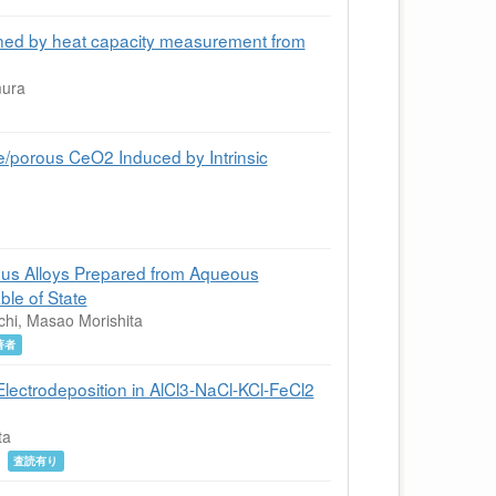
ned by heat capacity measurement from
mura
/porous CeO2 Induced by Intrinsic
us Alloys Prepared from Aqueous
le of State
chi, Masao Morishita
著者
Electrodeposition in AlCl3-NaCl-KCl-FeCl2
ta
月
査読有り