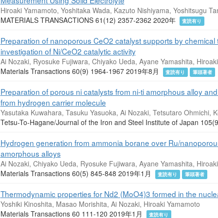
Hiroaki Yamamoto, Yoshitaka Wada, Kazuto Nishiyama, Yoshitsugu Tan
MATERIALS TRANSACTIONS 61(12) 2357-2362 2020年
査読有り
Preparation of nanoporous CeO2 catalyst supports by chemical 
investigation of Ni/CeO2 catalytic activity
Ai Nozaki, Ryosuke Fujiwara, Chiyako Ueda, Ayane Yamashita, Hiroa
Materials Transactions 60(9) 1964-1967 2019年8月
査読有り
筆頭著者
Preparation of porous ni catalysts from ni-ti amorphous alloy and
from hydrogen carrier molecule
Yasutaka Kuwahara, Tasuku Yasuoka, Ai Nozaki, Tetsutaro Ohmichi, K
Tetsu-To-Hagane/Journal of the Iron and Steel Institute of Japan 1
Hydrogen generation from ammonia borane over Ru/nanoporous
amorphous alloys
Ai Nozaki, Chiyako Ueda, Ryosuke Fujiwara, Ayane Yamashita, Hiroa
Materials Transactions 60(5) 845-848 2019年1月
査読有り
筆頭著者
Thermodynamic properties for Nd2 (MoO4)3 formed in the nuclea
Yoshiki Kinoshita, Masao Morishita, Ai Nozaki, Hiroaki Yamamoto
Materials Transactions 60 111-120 2019年1月
査読有り