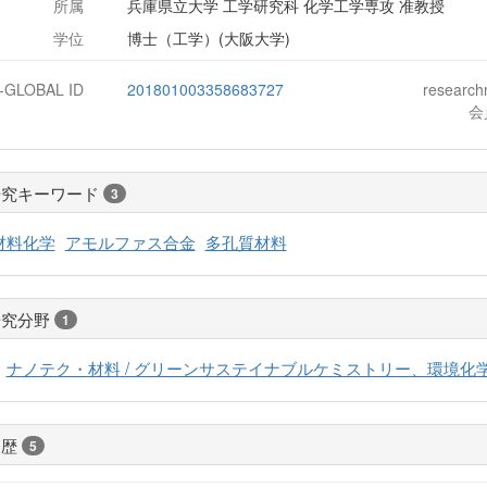
所属
兵庫県立大学 工学研究科 化学工学専攻 准教授
学位
博士（工学）(大阪大学)
J-GLOBAL ID
201801003358683727
researc
会
研究キーワード
3
材料化学
アモルファス合金
多孔質材料
研究分野
1
ナノテク・材料 / グリーンサステイナブルケミストリー、環境化学 
経歴
5