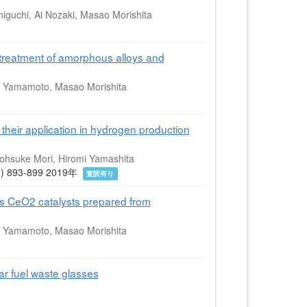
iguchi, Ai Nozaki, Masao Morishita
treatment of amorphous alloys and
ki Yamamoto, Masao Morishita
 their application in hydrogen production
ohsuke Mori, Hiromi Yamashita
05(9) 893-899 2019年
査読有り
 CeO2 catalysts prepared from
ki Yamamoto, Masao Morishita
r fuel waste glasses