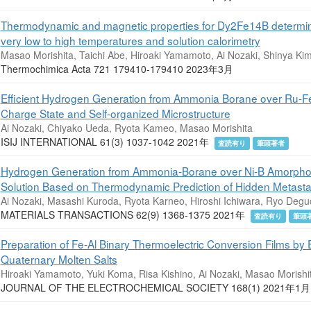
Thermodynamic and magnetic properties for Dy2Fe14B determi
very low to high temperatures and solution calorimetry
Masao Morishita, Taichi Abe, Hiroaki Yamamoto, Ai Nozaki, Shinya Ki
Thermochimica Acta 721 179410-179410 2023年3月
Efficient Hydrogen Generation from Ammonia Borane over Ru-Fe
Charge State and Self-organized Microstructure
Ai Nozaki, Chiyako Ueda, Ryota Kameo, Masao Morishita
ISIJ INTERNATIONAL 61(3) 1037-1042 2021年
査読有り
筆頭著者
Hydrogen Generation from Ammonia-Borane over Ni-B Amorpho
Solution Based on Thermodynamic Prediction of Hidden Metastab
Ai Nozaki, Masashi Kuroda, Ryota Karneo, Hiroshi Ichiwara, Ryo Degu
MATERIALS TRANSACTIONS 62(9) 1368-1375 2021年
査読有り
筆頭
Preparation of Fe-Al Binary Thermoelectric Conversion Films by 
Quaternary Molten Salts
Hiroaki Yamamoto, Yuki Koma, Risa Kishino, Ai Nozaki, Masao Morishi
JOURNAL OF THE ELECTROCHEMICAL SOCIETY 168(1) 2021年1