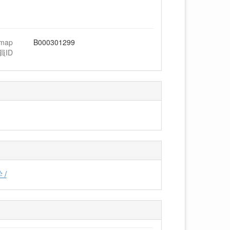
hmap
B000301299
員ID
/