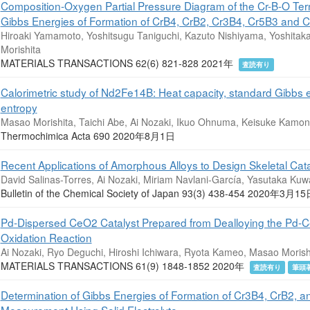
Composition-Oxygen Partial Pressure Diagram of the Cr-B-O Te
Gibbs Energies of Formation of CrB4, CrB2, Cr3B4, Cr5B3 and C
Hiroaki Yamamoto, Yoshitsugu Taniguchi, Kazuto Nishiyama, Yoshitak
Morishita
MATERIALS TRANSACTIONS 62(6) 821-828 2021年
査読有り
Calorimetric study of Nd2Fe14B: Heat capacity, standard Gibbs 
entropy
Masao Morishita, Taichi Abe, Ai Nozaki, Ikuo Ohnuma, Keisuke Kamon
Thermochimica Acta 690 2020年8月1日
Recent Applications of Amorphous Alloys to Design Skeletal Cata
David Salinas-Torres, Ai Nozaki, Miriam Navlani-García, Yasutaka Ku
Bulletin of the Chemical Society of Japan 93(3) 438-454 2020年3月
Pd-Dispersed CeO2 Catalyst Prepared from Dealloying the Pd-C
Oxidation Reaction
Ai Nozaki, Ryo Deguchi, Hiroshi Ichiwara, Ryota Kameo, Masao Morish
MATERIALS TRANSACTIONS 61(9) 1848-1852 2020年
査読有り
筆頭
Determination of Gibbs Energies of Formation of Cr3B4, CrB2, a
Measurement Using Solid Electrolyte