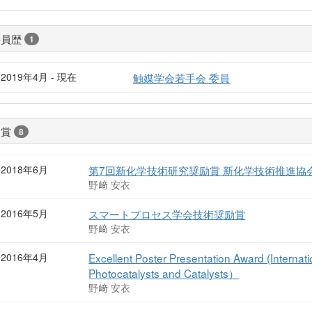
委員歴
1
2019年4月 - 現在
触媒学会若手会 委員
受賞
8
2018年6月
第7回新化学技術研究奨励賞 新化学技術推進協会(J
野﨑 安衣
2016年5月
スマートプロセス学会技術奨励賞
野﨑 安衣
2016年4月
Excellent Poster Presentation Award (Interna
Photocatalysts and Catalysts）
野﨑 安衣