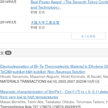
2014年6月
Best Poster Award（The Seventh Tokyo Confe
and Technology）
野﨑 安衣
2014年3月
大阪大学工業会賞
野﨑 安衣
もっとみる
論文
34
Electrodeposition of Bi–Te Thermoelectric Material in Ethylene Gl
TeCl&lt;sub&gt;4&lt;/sub&gt; Non-Aqueous Solution
Hiroaki Yamamoto, Masamori Akiguchi, Hiroki Kominato, Ai Nozaki, Ma
MATERIALS TRANSACTIONS 64(10) 2503-2507 2023年10月1日
Magnetic characterization of Sm(Fe1-, Cox)11Ti (x = 0, 0.1) de
from very low to high temperatures
Masao Morishita, Taichi Abe, Tadakatsu Ohkubo, Terumasa Tadano, Hi
Thermochimica Acta 727 179573-179573 2023年9月