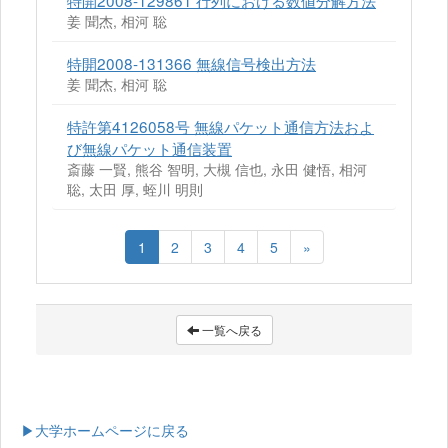
特開2008-129861 行列における数値分解方法
姜 聞杰, 相河 聡
特開2008-131366 無線信号検出方法
姜 聞杰, 相河 聡
特許第4126058号 無線パケット通信方法およ
び無線パケット通信装置
斎藤 一賢, 熊谷 智明, 大槻 信也, 永田 健悟, 相河
聡, 太田 厚, 蛭川 明則
1
2
3
4
5
»
一覧へ戻る
▶大学ホームページに戻る