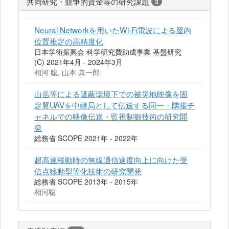
共同研究・競争的資金等の研究課題
3
Neural Networkを用いたWi-Fi電波による屋内
位置推定の高精度化
日本学術振興会 科学研究費助成事業 基盤研究
(C) 2021年4月 - 2024年3月
相河 聡, 山本 真一郎
山岳等による遮蔽環境下での被災地映像を固
定翼UAVを中継局として伝送する同一・隣接チ
ャネルでの映像伝送・監視制御技術の研究開
発
総務省 SCOPE 2021年 - 2022年
超高速移動時の無線通信速度向上に向けた受
信点移動型等化技術の研究開発
総務省 SCOPE 2013年 - 2015年
相河聡