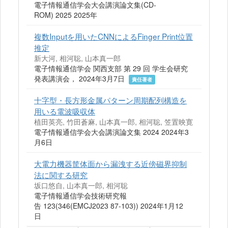
電子情報通信学会大会講演論文集(CD-
ROM) 2025 2025年
複数Inputを用いたCNNによるFinger Print位置
推定
新大河, 相河聡, 山本真一郎
電子情報通信学会 関西支部 第 29 回 学生会研究
発表講演会， 2024年3月7日
責任著者
十字型・長方形金属パターン周期配列構造を
用いる電波吸収体
植田英亮, 竹田蒼麻, 山本真一郎, 相河聡, 笠置映寛
電子情報通信学会大会講演論文集 2024 2024年3
月6日
大電力機器筐体面から漏洩する近傍磁界抑制
法に関する研究
坂口悠自, 山本真一郎, 相河聡
電子情報通信学会技術研究報
告 123(346(EMCJ2023 87-103)) 2024年1月12
日