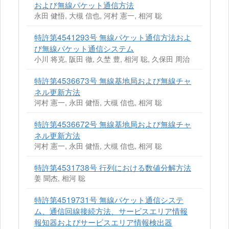
および無線パケット通信方法
永田 健悟, 大槻 信也, 河村 憲一, 相河 聡
特許第4541293号 無線パケット通信方法およ
び無線パケット通信システム
小川 将克, 阪田 徹, 久埜 豊, 相河 聡, 久保田 周治
特許第4536673号 無線基地局および無線チャ
ネル更新方法
河村 憲一, 永田 健悟, 大槻 信也, 相河 聡
特許第4536672号 無線基地局および無線チャ
ネル更新方法
河村 憲一, 永田 健悟, 大槻 信也, 相河 聡
特許第4531738号 行列における数値分解方法
姜 聞杰, 相河 聡
特許第4519731号 無線パケット通信システ
ム、通信回線接続方法、サービスエリア情報
報知器およびサービスエリア情報検出器