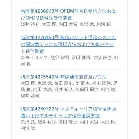
特許第4286868号 OFDM信号送受信方法およ
びOFDM信号送受信装置
淺井 裕介, 太田 厚, 内田 大誠, 鬼沢 武, 相河 聡
特許第4276150号 無線パケット通信システム
の周波数チャネル選択方法および無線パケッ
ト通信装置
ロヨラ ルイス, 熊谷 智明, 永田 健悟, 大槻 信也, 相
河 聡
特許第4275542号 無線通信装置及び方法
太田 厚, 鬼沢 武, 藤田 隆史, 姜 聞杰, 杉山 隆利, 黒
崎 聰, 内田 大誠, 淺井 裕介, 久保田 周治, 相河 聡,
榎本 清司
特許第4260722号 マルチキャリア信号復調回
路およびマルチキャリア信号復調方法
鬼沢 武, 淺井 裕介, 藤田 隆史, 内田 大誠, 太田 厚,
相河 聡