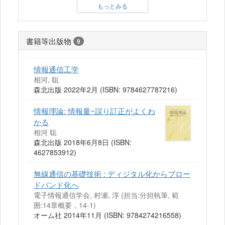
もっとみる
書籍等出版物
9
情報通信工学
相河, 聡
森北出版 2022年2月 (ISBN: 9784627787216)
情報理論: 情報量~誤り訂正がよくわ
かる
相河 聡
森北出版 2018年6月8日 (ISBN:
4627853912)
無線通信の基礎技術 : ディジタル化からブロー
ドバンド化へ
電子情報通信学会, 村瀬, 淳 (担当:分担執筆, 範
囲:14章概要，14-1)
オーム社 2014年11月 (ISBN: 9784274216558)