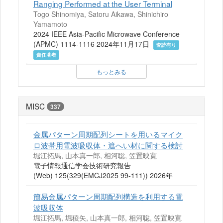
Ranging Performed at the User Terminal
Togo Shinomiya, Satoru Aikawa, Shinichiro
Yamamoto
2024 IEEE Asia-Pacific Microwave Conference
(APMC) 1114-1116 2024年11月17日
査読有り
責任著者
もっとみる
MISC
337
金属パターン周期配列シートを用いるマイク
ロ波帯用電波吸収体・遮へい材に関する検討
堀江拓馬, 山本真一郎, 相河聡, 笠置映寛
電子情報通信学会技術研究報告
(Web) 125(329(EMCJ2025 99-111)) 2026年
簡易金属パターン周期配列構造を利用する電
波吸収体
堀江拓馬, 堀稜矢, 山本真一郎, 相河聡, 笠置映寛