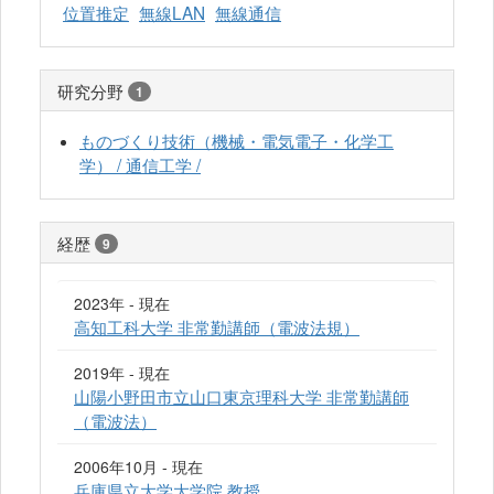
位置推定
無線LAN
無線通信
研究分野
1
ものづくり技術（機械・電気電子・化学工
学） / 通信工学 /
経歴
9
2023年 - 現在
高知工科大学 非常勤講師（電波法規）
2019年 - 現在
山陽小野田市立山口東京理科大学 非常勤講師
（電波法）
2006年10月 - 現在
兵庫県立大学大学院 教授