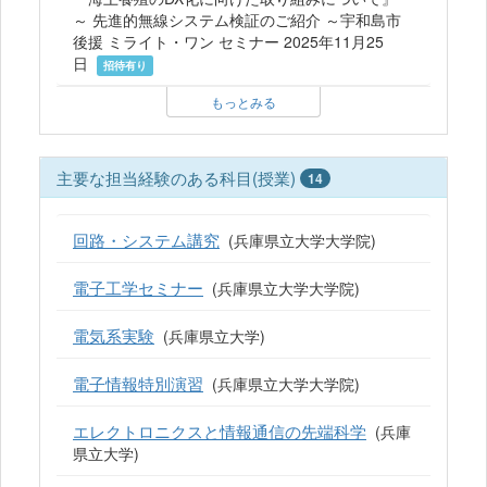
～ 先進的無線システム検証のご紹介 ～宇和島市
後援 ミライト・ワン セミナー 2025年11月25
日
招待有り
もっとみる
主要な担当経験のある科目(授業)
14
回路・システム講究
(兵庫県立大学大学院)
電子工学セミナー
(兵庫県立大学大学院)
電気系実験
(兵庫県立大学)
電子情報特別演習
(兵庫県立大学大学院)
エレクトロニクスと情報通信の先端科学
(兵庫
県立大学)