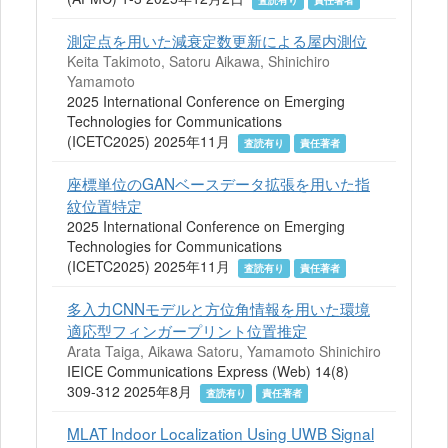
査読有り
責任著者
測定点を用いた減衰定数更新による屋内測位
Keita Takimoto, Satoru Aikawa, Shinichiro
Yamamoto
2025 International Conference on Emerging
Technologies for Communications
(ICETC2025) 2025年11月
査読有り
責任著者
座標単位のGANベースデータ拡張を用いた指
紋位置特定
2025 International Conference on Emerging
Technologies for Communications
(ICETC2025) 2025年11月
査読有り
責任著者
多入力CNNモデルと方位角情報を用いた環境
適応型フィンガープリント位置推定
Arata Taiga, Aikawa Satoru, Yamamoto Shinichiro
IEICE Communications Express (Web) 14(8)
309-312 2025年8月
査読有り
責任著者
MLAT Indoor Localization Using UWB Signal