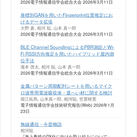
2026電子情報通信学会総合大会 2026年3月11日
座標別GANを用いたFingerprint位置推定にお
けるデータ拡張
大野 蒼, 相河 聡, 山本 真一郎
2026電子情報通信学会総合大会 2026年3月11日
BLE Channel SoundingによるPBR測距とWi-
Fi RSSI方向推定を用いたハイブリッド屋内測
位手法
瀧本 啓太, 相河 聡, 山本 真一郎
2026電子情報通信学会総合大会 2026年3月11日
金属パターン周期配列シートを用いるマイク
ロ波帯用電波吸収体・遮へい材に関する検討
堀江拓馬, 山本真一郎, 相河聡, 笠置映寛
電子情報通信学会技術研究報告(Web) 2026年1月
23日
無線通信・今昔物語
相河聡
『海上養殖のDX化に向けた取り組みについて』