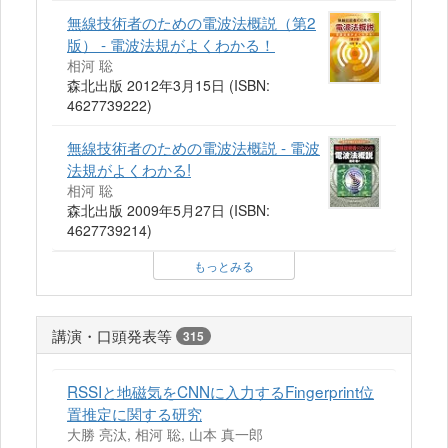
無線技術者のための電波法概説（第2
版） - 電波法規がよくわかる！
相河 聡
森北出版 2012年3月15日 (ISBN:
4627739222)
無線技術者のための電波法概説 - 電波
法規がよくわかる!
相河 聡
森北出版 2009年5月27日 (ISBN:
4627739214)
もっとみる
講演・口頭発表等
315
RSSIと地磁気をCNNに入力するFingerprint位
置推定に関する研究
大勝 亮汰, 相河 聡, 山本 真一郎