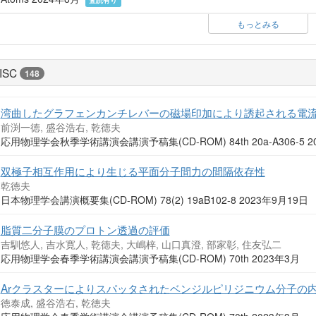
もっとみる
ISC
148
湾曲したグラフェンカンチレバーの磁場印加により誘起される電
前渕一徳, 盛谷浩右, 乾徳夫
応用物理学会秋季学術講演会講演予稿集(CD-ROM) 84th 20a-A306-5 
双極子相互作用により生じる平面分子間力の間隔依存性
乾徳夫
日本物理学会講演概要集(CD-ROM) 78(2) 19aB102-8 2023年9月19日
脂質二分子膜のプロトン透過の評価
吉馴悠人, 吉水寛人, 乾徳夫, 大嶋梓, 山口真澄, 部家彰, 住友弘二
応用物理学会春季学術講演会講演予稿集(CD-ROM) 70th 2023年3月
Arクラスターによりスパッタされたベンジルピリジニウム分子の
徳泰成, 盛谷浩右, 乾徳夫