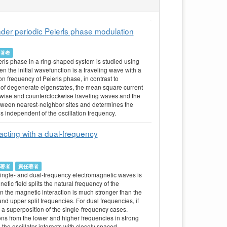
der periodic Peierls phase modulation
頭著者
ierls phase in a ring-shaped system is studied using
en the initial wavefunction is a traveling wave with a
 frequency of Peierls phase, in contrast to
on of degenerate eigenstates, the mean square current
ckwise and counterclockwise traveling waves and the
between nearest-neighbor sites and determines the
 independent of the oscillation frequency.
acting with a dual-frequency
頭著者
責任著者
single- and dual-frequency electromagnetic waves is
tic field splits the natural frequency of the
n the magnetic interaction is much stronger than the
d upper split frequencies. For dual frequencies, if
a superposition of the single-frequency cases.
ns from the lower and higher frequencies in strong
the oscillator interacts with closely spaced