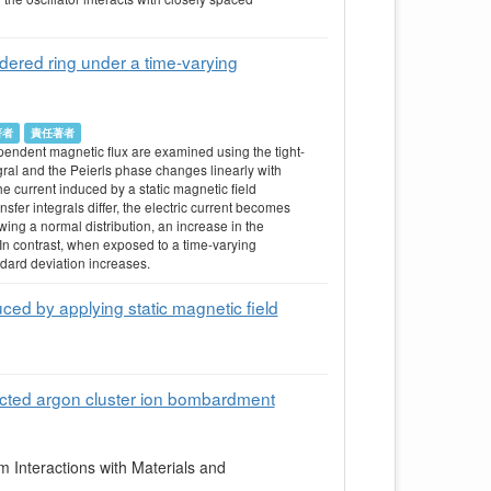
rdered ring under a time-varying
著者
責任著者
ependent magnetic flux are examined using the tight-
ral and the Peierls phase changes linearly with
e current induced by a static magnetic field
fer integrals differ, the electric current becomes
wing a normal distribution, an increase in the
 In contrast, when exposed to a time-varying
ndard deviation increases.
uced by applying static magnetic field
lected argon cluster ion bombardment
 Interactions with Materials and