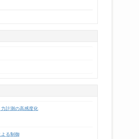
と力計測の高感度化
による制御