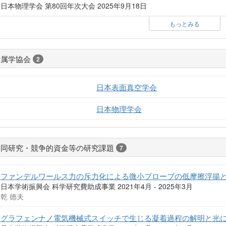
日本物理学会 第80回年次大会 2025年9月18日
もっとみる
所属学協会
2
日本表面真空学会
日本物理学会
共同研究・競争的資金等の研究課題
7
ファンデルワールス力の斥力化による微小プローブの低摩擦浮揚
日本学術振興会 科学研究費助成事業 2021年4月 - 2025年3月
乾 徳夫
グラフェンナノ電気機械式スイッチで生じる凝着過程の解明と光