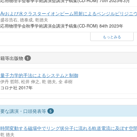
応用物理学会春季学術講演会講演予稿集(CD-ROM) 70th 2023年3月
Arおよび水クラスターイオンビーム照射によるベンジルピリジニ
盛谷浩右, 徳泰成, 乾徳夫
応用物理学会秋季学術講演会講演予稿集(CD-ROM) 84th 2023年
もっとみる
書籍等出版物
1
量子力学的手法によるシステムと制御
伊丹 哲郎, 松井 伸之, 乾 徳夫, 全 卓樹
コロナ社 2017年
主要な講演・口頭発表等
5
時間変動する磁場中でリング状分子に流れる軌道電流に及ぼす空
乾 徳夫