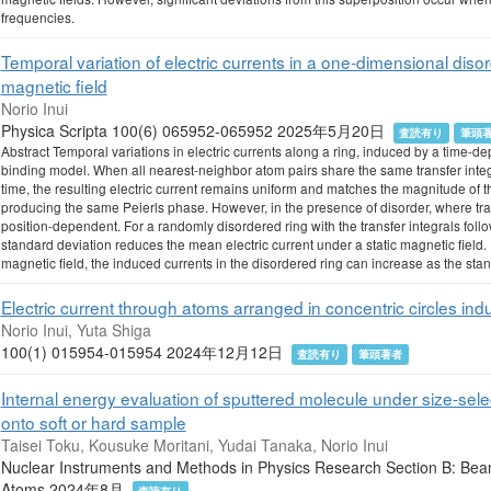
frequencies.
Temporal variation of electric currents in a one-dimensional diso
magnetic field
Norio Inui
Physica Scripta 100(6) 065952-065952 2025年5月20日
査読有り
筆頭
Abstract Temporal variations in electric currents along a ring, induced by a time-d
binding model. When all nearest-neighbor atom pairs share the same transfer integ
time, the resulting electric current remains uniform and matches the magnitude of th
producing the same Peierls phase. However, in the presence of disorder, where trans
position-dependent. For a randomly disordered ring with the transfer integrals follo
standard deviation reduces the mean electric current under a static magnetic field.
magnetic field, the induced currents in the disordered ring can increase as the sta
Electric current through atoms arranged in concentric circles ind
Norio Inui, Yuta Shiga
100(1) 015954-015954 2024年12月12日
査読有り
筆頭著者
Internal energy evaluation of sputtered molecule under size-se
onto soft or hard sample
Taisei Toku, Kousuke Moritani, Yudai Tanaka, Norio Inui
Nuclear Instruments and Methods in Physics Research Section B: Beam
Atoms 2024年8月
査読有り