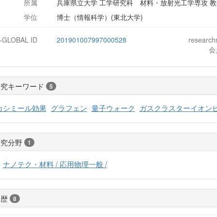
所属
兵庫県立大学 工学研究科 材料・放射光工学専攻 
学位
博士（情報科学）(東北大学)
J-GLOBAL ID
201901007997000528
researc
会
研究キーワード
5
カシミール効果
グラフェン
量子ウォーク
ガスクラスターイオン
研究分野
1
ナノテク・材料 / 応用物理一般 /
経歴
8