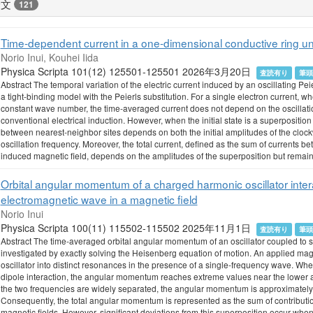
論文
121
Time-dependent current in a one-dimensional conductive ring un
Norio Inui, Kouhei Iida
Physica Scripta 101(12) 125501-125501 2026年3月20日
査読有り
筆
Abstract The temporal variation of the electric current induced by an oscillating Pe
a tight-binding model with the Peierls substitution. For a single electron current, wh
constant wave number, the time-averaged current does not depend on the oscillation
conventional electrical induction. However, when the initial state is a superpositi
between nearest-neighbor sites depends on both the initial amplitudes of the clo
oscillation frequency. Moreover, the total current, defined as the sum of currents 
induced magnetic field, depends on the amplitudes of the superposition but remains
Orbital angular momentum of a charged harmonic oscillator inter
electromagnetic wave in a magnetic field
Norio Inui
Physica Scripta 100(11) 115502-115502 2025年11月1日
査読有り
筆
Abstract The time-averaged orbital angular momentum of an oscillator coupled to 
investigated by exactly solving the Heisenberg equation of motion. An applied magne
oscillator into distinct resonances in the presence of a single-frequency wave. Whe
dipole interaction, the angular momentum reaches extreme values near the lower an
the two frequencies are widely separated, the angular momentum is approximately 
Consequently, the total angular momentum is represented as the sum of contributio
magnetic fields. However, significant deviations from this superposition occur when 