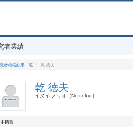
究者業績
究者検索結果一覧
乾 徳夫
乾 徳夫
イヌイ ノリオ (Norio Inui)
基本情報