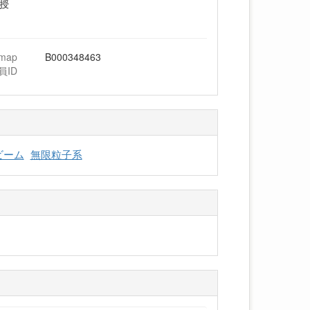
教授
hmap
B000348463
員ID
ビーム
無限粒子系