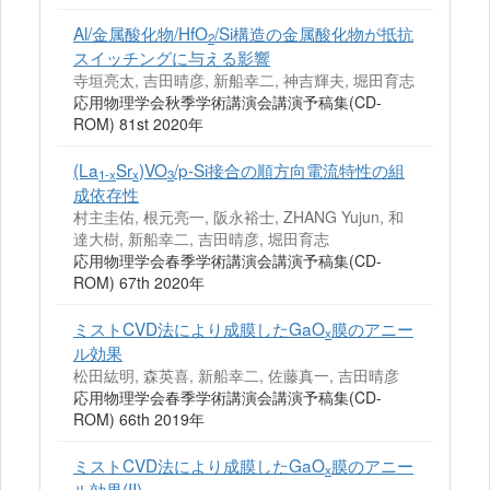
Al/金属酸化物/HfO
/Si構造の金属酸化物が抵抗
2
スイッチングに与える影響
寺垣亮太, 吉田晴彦, 新船幸二, 神吉輝夫, 堀田育志
応用物理学会秋季学術講演会講演予稿集(CD-
ROM) 81st 2020年
(La
Sr
)VO
/p-Si接合の順方向電流特性の組
1-x
x
3
成依存性
村主圭佑, 根元亮一, 阪永裕士, ZHANG Yujun, 和
達大樹, 新船幸二, 吉田晴彦, 堀田育志
応用物理学会春季学術講演会講演予稿集(CD-
ROM) 67th 2020年
ミストCVD法により成膜したGaO
膜のアニー
x
ル効果
松田紘明, 森英喜, 新船幸二, 佐藤真一, 吉田晴彦
応用物理学会春季学術講演会講演予稿集(CD-
ROM) 66th 2019年
ミストCVD法により成膜したGaO
膜のアニー
x
ル効果(II)