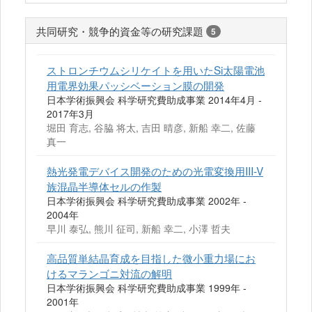
共同研究・競争的資金等の研究課題
5
ストロンチウムシリケイトを用いたSi太陽電池
用電界効果パッシベーション膜の開発
日本学術振興会 科学研究費助成事業 2014年4月 -
2017年3月
堀田 育志, 谷脇 将太, 吉田 晴彦, 新船 幸二, 佐藤
真一
熱光発電デバイス開発のための光電変換用III-V
族混晶半導体セルの作製
日本学術振興会 科学研究費助成事業 2002年 -
2004年
早川 泰弘, 熊川 征司, 新船 幸二, 小澤 哲夫
高品質単結晶育成を目指した微小重力場にお
けるマランゴニ対流の解明
日本学術振興会 科学研究費助成事業 1999年 -
2001年