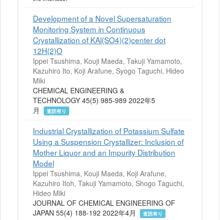
Development of a Novel Supersaturation
Monitoring System in Continuous
Crystallization of KAl(SO4)(2)center dot
12H(2)O
Ippei Tsushima, Kouji Maeda, Takuji Yamamoto,
Kazuhiro Ito, Koji Arafune, Syogo Taguchi, Hideo
Miki
CHEMICAL ENGINEERING &
TECHNOLOGY 45(5) 985-989 2022年5
月
査読有り
Industrial Crystallization of Potassium Sulfate
Using a Suspension Crystallizer: Inclusion of
Mother Liquor and an Impurity Distribution
Model
Ippei Tsushima, Kouji Maeda, Koji Arafune,
Kazuhiro Itoh, Takuji Yamamoto, Shogo Taguchi,
Hideo Miki
JOURNAL OF CHEMICAL ENGINEERING OF
JAPAN 55(4) 188-192 2022年4月
査読有り