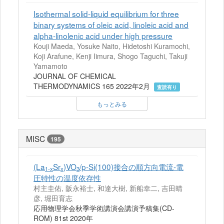
Isothermal solid-liquid equilibrium for three
binary systems of oleic acid, linoleic acid and
alpha-linolenic acid under high pressure
Kouji Maeda, Yosuke Naito, Hidetoshi Kuramochi,
Koji Arafune, Kenji Iimura, Shogo Taguchi, Takuji
Yamamoto
JOURNAL OF CHEMICAL
THERMODYNAMICS 165 2022年2月
査読有り
もっとみる
MISC
195
(La
Sr
)VO
/p-Si(100)接合の順方向電流-電
1-x
x
3
圧特性の温度依存性
村主圭佑, 阪永裕士, 和達大樹, 新船幸二, 吉田晴
彦, 堀田育志
応用物理学会秋季学術講演会講演予稿集(CD-
ROM) 81st 2020年