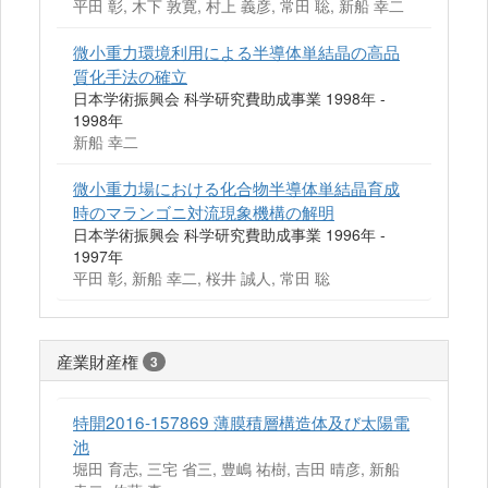
平田 彰, 木下 敦寛, 村上 義彦, 常田 聡, 新船 幸二
微小重力環境利用による半導体単結晶の高品
質化手法の確立
日本学術振興会 科学研究費助成事業 1998年 -
1998年
新船 幸二
微小重力場における化合物半導体単結晶育成
時のマランゴニ対流現象機構の解明
日本学術振興会 科学研究費助成事業 1996年 -
1997年
平田 彰, 新船 幸二, 桜井 誠人, 常田 聡
産業財産権
3
特開2016-157869 薄膜積層構造体及び太陽電
池
堀田 育志, 三宅 省三, 豊嶋 祐樹, 吉田 晴彦, 新船