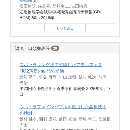
松田紘明, 森英喜, 新船幸二, 吉田晴彦
応用物理学会秋季学術講演会講演予稿集(CD-
ROM) 80th 2019年
もっとみる
講演・口頭発表等
28
スパッタリング法で製膜したアモルファス
TiO2薄膜の結晶化挙動
新船 幸二, 竹谷 有輝, 中山 慶哉, 飯村 健次, 前田
光治
第73回応用物理学会春季学術講演会 2026年3月17
日
ウルトラファインバブルを援用した晶析技術
の検討
飯村 健次, 西村 遥花, 前田 光治, 新船 幸二, 佐藤根
大士