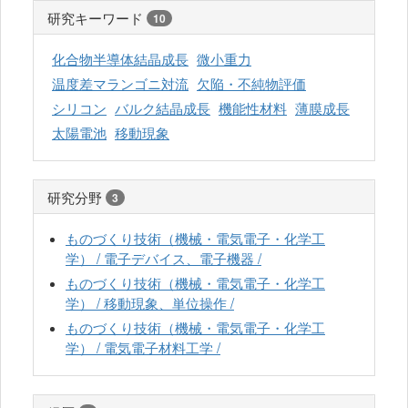
研究キーワード
10
化合物半導体結晶成長
微小重力
温度差マランゴニ対流
欠陥・不純物評価
シリコン
バルク結晶成長
機能性材料
薄膜成長
太陽電池
移動現象
研究分野
3
ものづくり技術（機械・電気電子・化学工
学） / 電子デバイス、電子機器 /
ものづくり技術（機械・電気電子・化学工
学） / 移動現象、単位操作 /
ものづくり技術（機械・電気電子・化学工
学） / 電気電子材料工学 /