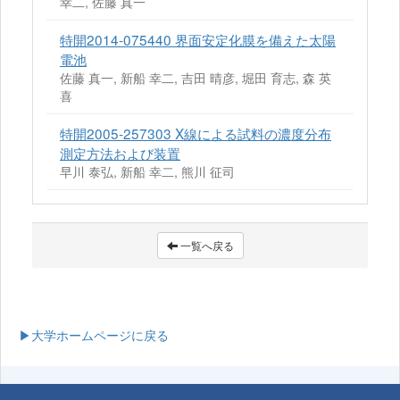
幸二, 佐藤 真一
特開2014-075440 界面安定化膜を備えた太陽
電池
佐藤 真一, 新船 幸二, 吉田 晴彦, 堀田 育志, 森 英
喜
特開2005-257303 X線による試料の濃度分布
測定方法および装置
早川 泰弘, 新船 幸二, 熊川 征司
一覧へ戻る
▶大学ホームページに戻る