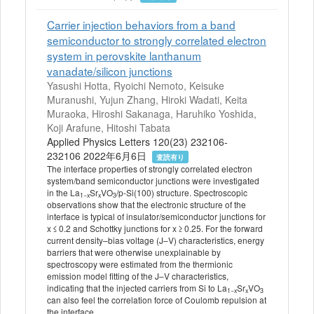
Carrier injection behaviors from a band
semiconductor to strongly correlated electron
system in perovskite lanthanum
vanadate/silicon junctions
Yasushi Hotta, Ryoichi Nemoto, Keisuke
Muranushi, Yujun Zhang, Hiroki Wadati, Keita
Muraoka, Hiroshi Sakanaga, Haruhiko Yoshida,
Koji Arafune, Hitoshi Tabata
Applied Physics Letters 120(23) 232106-
232106 2022年6月6日
査読有り
The interface properties of strongly correlated electron
system/band semiconductor junctions were investigated
in the La
Sr
VO
/p-Si(100) structure. Spectroscopic
1−x
x
3
observations show that the electronic structure of the
interface is typical of insulator/semiconductor junctions for
x ≤ 0.2 and Schottky junctions for x ≥ 0.25. For the forward
current density–bias voltage (J–V) characteristics, energy
barriers that were otherwise unexplainable by
spectroscopy were estimated from the thermionic
emission model fitting of the J–V characteristics,
indicating that the injected carriers from Si to La
Sr
VO
1−x
x
3
can also feel the correlation force of Coulomb repulsion at
the interface.