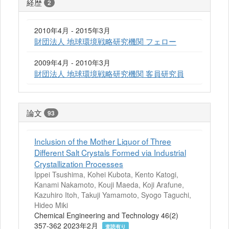
経歴
2
2010年4月 - 2015年3月
財団法人 地球環境戦略研究機関 フェロー
2009年4月 - 2010年3月
財団法人 地球環境戦略研究機関 客員研究員
論文
93
Inclusion of the Mother Liquor of Three
Different Salt Crystals Formed via Industrial
Crystallization Processes
Ippei Tsushima, Kohei Kubota, Kento Katogi,
Kanami Nakamoto, Kouji Maeda, Koji Arafune,
Kazuhiro Itoh, Takuji Yamamoto, Syogo Taguchi,
Hideo Miki
Chemical Engineering and Technology 46(2)
357-362 2023年2月
査読有り