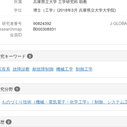
所属
兵庫県立大学 工学研究科 助教
学位
博士（工学）(2018年3月 兵庫県立大学大学院)
研究者番号
90824392
J-GLOBA
researchmap
B000308931
会員ID
研究キーワード
5
冗長系
故障診断
耐故障制御
機械工学
制御工学
研究分野
1
ものづくり技術（機械・電気電子・化学工学） / 制御、システム工
経歴
2