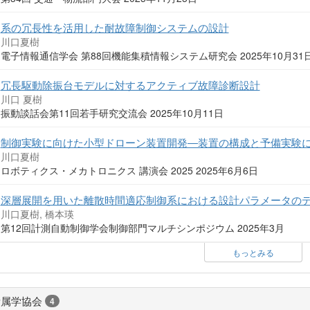
系の冗長性を活用した耐故障制御システムの設計
川口夏樹
電子情報通信学会 第88回機能集積情報システム研究会 2025年10月3
冗長駆動除振台モデルに対するアクティブ故障診断設計
川口 夏樹
振動談話会第11回若手研究交流会 2025年10月11日
制御実験に向けた小型ドローン装置開発―装置の構成と予備実験
川口夏樹
ロボティクス・メカトロニクス 講演会 2025 2025年6月6日
深層展開を用いた離散時間適応制御系における設計パラメータの
川口夏樹, 橋本瑛
第12回計測自動制御学会制御部門マルチシンポジウム 2025年3月
もっとみる
所属学協会
4