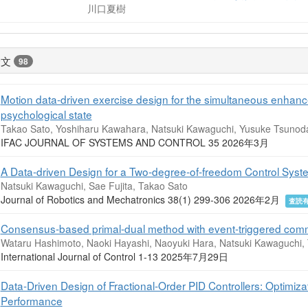
川口夏樹
論文
98
Motion data-driven exercise design for the simultaneous enhanc
psychological state
Takao Sato, Yoshiharu Kawahara, Natsuki Kawaguchi, Yusuke Tsunod
IFAC JOURNAL OF SYSTEMS AND CONTROL 35 2026年3月
A Data-driven Design for a Two-degree-of-freedom Control Syste
Natsuki Kawaguchi, Sae Fujita, Takao Sato
Journal of Robotics and Mechatronics 38(1) 299-306 2026年2月
査読
Consensus-based primal-dual method with event-triggered com
Wataru Hashimoto, Naoki Hayashi, Naoyuki Hara, Natsuki Kawaguchi,
International Journal of Control 1-13 2025年7月29日
Data-Driven Design of Fractional-Order PID Controllers: Optimiz
Performance