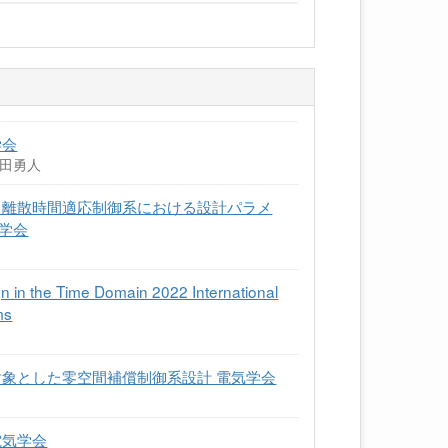
学会
内田勇人
た離散時間適応制御系における設計パラメ
学会
n in the Time Domain 2022 International
ms
対象とした零空間補償制御系設計 電気学会
電気学会