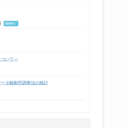
1日
招待有り
について―
データ駆動型調整法の検討