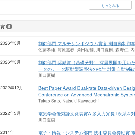
もっとみる
受賞
5
2026年3月
制御部門 マルチシンポジウム賞 計測自動制御
佐藤孝雄, 河原嘉春, 角田祐輔, 川口夏樹, 森寿仁, 
2026年3月
制御部門 奨励賞（基礎分野） 深層展開を用い
ータのデータ駆動型調整法の検討 計測自動制御
川口夏樹
2022年12月
Best Paper Award Dual-rate Data-driven Desig
Conference on Advanced Mechatronic Syste
Takao Sato, Natsuki Kawaguchi
2022年3月
電気学会優秀論文発表賞A 多入力冗長1次系を
川口夏樹
2014年
電子・情報・システム部門 技術委員会奨励賞 