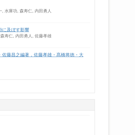
, 水庫功, 森寿仁, 内田勇人
年
動に及ぼす影響
 森寿仁, 内田勇人, 佐藤孝雄
・佐藤昌之編著，佐藤孝雄・髙橋将徳・大