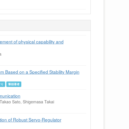
ement of physical capability and
a
m Based on a Specified Stability Margin
有り
筆頭著者
munication
 Takao Sato, Shigemasa Takai
ation of Robust Servo-Regulator