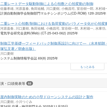
二重レートデータ駆動制御による心拍数と心拍変動の制御
佐藤孝雄, 河原嘉春, 角田祐輔, 川口夏樹, 小橋昌司, 室谷樹一郎, 木村雄一
計測自動制御学会制御部門マルチシンポジウム(CD-ROM) 12th 2025
二重レート心拍数/制御における負荷変動のパラメータ化が心拍変
河原嘉春, 川口夏樹, 角田祐輔, 小橋昌司, 室谷樹一郎, 木村雄一, 水庫功,
電気学会研究会資料(Web) (CT-25-043-062) 2025年
制御工学基礎—フィードバック制御系設計に向けて— （水本郁朗
塚弘文著／朝倉出版）
川口夏樹
システム制御情報学会誌 69(8) 2025年
もっとみる
講演・口頭発表等
68
屋内制御実験のための小型ドローンシステムの設計と製作
川口夏樹, 小川つぐみ
第34回 交通・物流部門大会 2025年11月25日