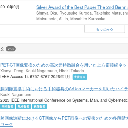
2010年9月
Silver Award of the Best Paper The 2nd Bienn
Shinya Oka, Ryousuke Kuroda, Takehiko Matsushi
Matsumoto, Ai Ito, Masahiro Kurosaka
もっとみる
論文
258
PET-CT画像変換のための高次元特徴融合を用いた上方密接続ネッ
Xiaoyu Deng, Kouki Nagamune, Hiroki Takada
IEEE Access 14 6757-6767 2026年1月
査読有り
膝関節置換手術における手術器具のArUcoマーカーを用いたハイ
Kouki Nagamune
2025 IEEE International Conference on Systems, Man, and Cyber
筆頭著者
最終著者
責任著者
肺画像診断におけるCT画像からPET画像への変換のための多段
ワーク