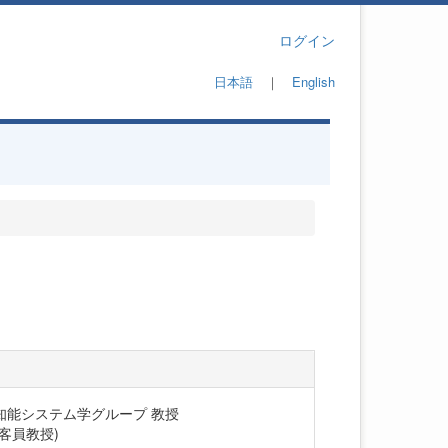
ログイン
日本語
｜
English
 知能システム学グループ 教授
客員教授)