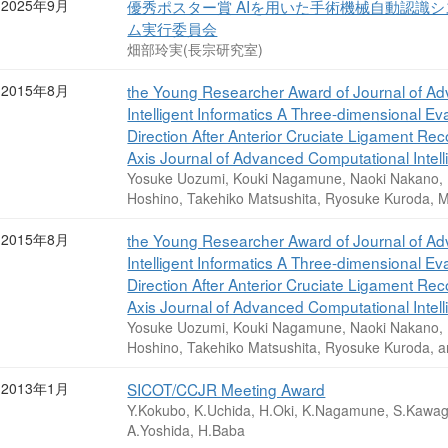
2025年9月
優秀ポスター賞 AIを用いた手術機械自動認識
ム実行委員会
畑部玲実(長宗研究室)
2015年8月
the Young Researcher Award of Journal of Ad
Intelligent Informatics A Three-dimensional E
Direction After Anterior Cruciate Ligament Re
Axis Journal of Advanced Computational Intelli
Yosuke Uozumi, Kouki Nagamune, Naoki Nakano, Ka
Hoshino, Takehiko Matsushita, Ryosuke Kuroda, 
2015年8月
the Young Researcher Award of Journal of Ad
Intelligent Informatics A Three-dimensional E
Direction After Anterior Cruciate Ligament Re
Axis Journal of Advanced Computational Intelli
Yosuke Uozumi, Kouki Nagamune, Naoki Nakano, Ka
Hoshino, Takehiko Matsushita, Ryosuke Kuroda, 
2013年1月
SICOT/CCJR Meeting Award
Y.Kokubo, K.Uchida, H.Oki, K.Nagamune, S.Kawagu
A.Yoshida, H.Baba