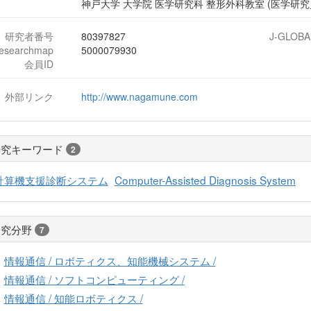
神戸大学 大学院 医学研究科 整形外科教室 (医学研究
研究者番号
80397827
J-GLOBA
researchmap
5000079930
会員ID
外部リンク
http://www.nagamune.com
研究キーワード
2
計算機支援診断システム
Computer-Assisted Diagnosis System
研究分野
7
情報通信 / ロボティクス、知能機械システム /
情報通信 / ソフトコンピューティング /
情報通信 / 知能ロボティクス /