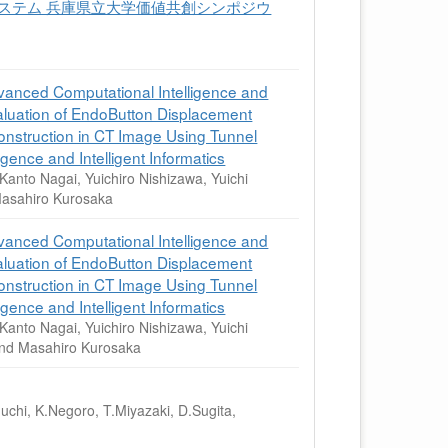
システム 兵庫県立大学価値共創シンポジウ
vanced Computational Intelligence and
valuation of EndoButton Displacement
construction in CT Image Using Tunnel
gence and Intelligent Informatics
nto Nagai, Yuichiro Nishizawa, Yuichi
Masahiro Kurosaka
vanced Computational Intelligence and
valuation of EndoButton Displacement
construction in CT Image Using Tunnel
gence and Intelligent Informatics
nto Nagai, Yuichiro Nishizawa, Yuichi
and Masahiro Kurosaka
chi, K.Negoro, T.Miyazaki, D.Sugita,