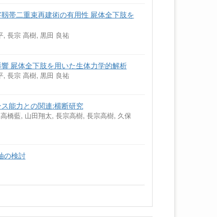
靱帯二重束再建術の有用性 屍体全下肢を
平, 長宗 高樹, 黒田 良祐
響 屍体全下肢を用いた生体力学的解析
平, 長宗 高樹, 黒田 良祐
ス能力との関連:横断研究
 高橋藍, 山田翔太, 長宗高樹, 長宗高樹, 久保
年
軸の検討