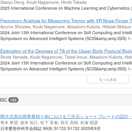
Xiaoyu Deng, Kouki Nagamune, Hiroki Takada
2025 International Conference on Machine Learning and Cybernet
Frequency Analysis for Measuring Tremor with VR Nose-Finger T
Azuma Shiraiwa, Kouki Nagamune, Masafumi Kubota, Hideaki Matsuo
2024 Joint 13th International Conference on Soft Computing and Intell
Symposium on Advanced Intelligent Systems (SCIS&amp;amp;ISIS
Estimation of the Degrees of Tilt of the Upper Body Postural Bod
Shota Yamada, Kouki Nagamune, Taisei Inoue, Masafumi Kubota, Hid
2024 Joint 13th International Conference on Soft Computing and Intell
Symposium on Advanced Intelligent Systems (SCIS&amp;amp;ISIS
もっとみる
ISC
162
開大式高位脛骨骨切り術における三次元ショートプレートの設計
青木 希望, 坂本 拓己, 松下 富春, 長宗 高樹, 松峯 昭彦
日本整形外科学会雑誌 99(8) S1722-S1722 2025年9月