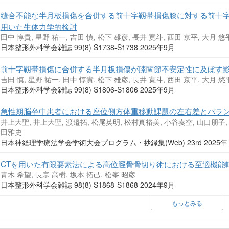
縫合不能な半月板損傷を合併する前十字靱帯損傷膝に対する前十字
用いた生体力学的検討
田中 惇貴, 星野 祐一, 吉田 慎, 松下 雄彦, 長井 寛斗, 西田 京平, 大月 悠
日本整形外科学会雑誌 99(8) S1738-S1738 2025年9月
前十字靱帯損傷に合併する半月板損傷が膝関節不安定性に及ぼす影
吉田 慎, 星野 祐一, 田中 惇貴, 松下 雄彦, 長井 寛斗, 西田 京平, 大月 悠
日本整形外科学会雑誌 99(8) S1806-S1806 2025年9月
急性期脳卒中患者における座位側方体重移動課題の左右差とバラン
井上大聖, 井上大聖, 渡邉拓, 松尾英明, 松村真裕美, 小谷奏空, 山口朋子,
田雅史
日本神経理学療法学会学術大会プログラム・抄録集(Web) 23rd 2025
CTを用いた有限要素法による高位脛骨骨切り術における至適機能
青木 希望, 長宗 高樹, 坂本 拓己, 松峯 昭彦
日本整形外科学会雑誌 98(8) S1868-S1868 2024年9月
もっとみる