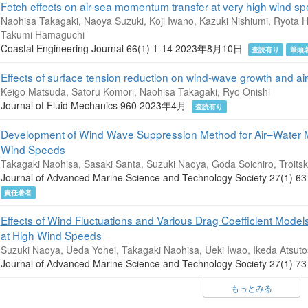
Fetch effects on air-sea momentum transfer at very high wind s
Naohisa Takagaki, Naoya Suzuki, Koji Iwano, Kazuki Nishiumi, Ryota H
Takumi Hamaguchi
Coastal Engineering Journal 66(1) 1-14 2023年8月10日
査読有り
筆頭
Effects of surface tension reduction on wind-wave growth and air-
Keigo Matsuda, Satoru Komori, Naohisa Takagaki, Ryo Onishi
Journal of Fluid Mechanics 960 2023年4月
査読有り
Development of Wind Wave Suppression Method for Air–Water 
Wind Speeds
Takagaki Naohisa, Sasaki Santa, Suzuki Naoya, Goda Soichiro, Troitsk
Journal of Advanced Marine Science and Technology Society 27(1
責任著者
Effects of Wind Fluctuations and Various Drag Coefficient Mode
at High Wind Speeds
Suzuki Naoya, Ueda Yohei, Takagaki Naohisa, Ueki Iwao, Ikeda Atsuto
Journal of Advanced Marine Science and Technology Society 27(1
もっとみる