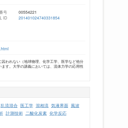
番号
00554221
L ID
201401024740331854
.html
に囚われない（地球物理、化学工学、医学など他分
います。大学の講義においては、流体力学の応用性
乱流混合
医工学
混相流
気液界面
風波
析
計測技術
二酸化炭素
化学反応