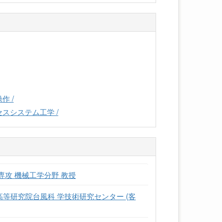
作 /
スシステム工学 /
専攻 機械工学分野 教授
高等研究院台風科 学技術研究センター (客