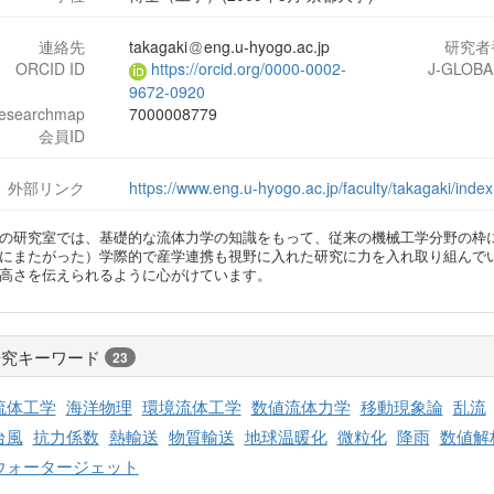
連絡先
takagaki
eng.u-hyogo.ac.jp
研究者
ORCID ID
https://orcid.org/0000-0002-
J-GLOBA
9672-0920
researchmap
7000008779
会員ID
外部リンク
https://www.eng.u-hyogo.ac.jp/faculty/takagaki/index
の研究室では、基礎的な流体力学の知識をもって、従来の機械工学分野の枠
にまたがった）学際的で産学連携も視野に入れた研究に力を入れ取り組んで
高さを伝えられるように心がけています。
研究キーワード
23
流体工学
海洋物理
環境流体工学
数値流体力学
移動現象論
乱流
台風
抗力係数
熱輸送
物質輸送
地球温暖化
微粒化
降雨
数値解
ウォータージェット