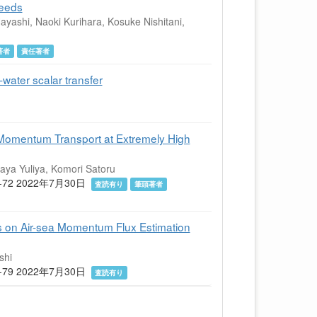
peeds
ayashi, Naoki Kurihara, Kosuke Nishitani,
著者
責任著者
water scalar transfer
Momentum Transport at Extremely High
aya Yuliya, Komori Satoru
) 63-72 2022年7月30日
査読有り
筆頭著者
ls on Air-sea Momentum Flux Estimation
shi
) 73-79 2022年7月30日
査読有り