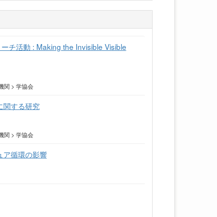
ng the Invisible Visible
関 > 学協会
に関する研究
関 > 学協会
ュア循環の影響