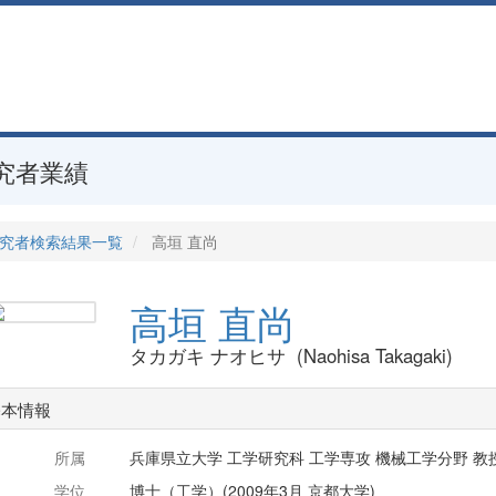
究者業績
究者検索結果一覧
高垣 直尚
高垣 直尚
タカガキ ナオヒサ (Naohisa Takagaki)
基本情報
所属
兵庫県立大学 工学研究科 工学専攻 機械工学分野 教
学位
博士（工学）(2009年3月 京都大学)