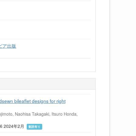
エルゼビア出版
ewn bileaflet designs for right
jimoto, Naohisa Takagaki, Itsuro Honda,
49.e6 2024年2月
査読有り