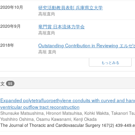
2020年10月
研究活動教員表彰 兵庫県立大学
高垣直尚
2020年9月
竜門賞 日本流体力学会
高垣直尚
2018年
Outstanding Contribution in Reviewing 
高垣 直尚
もっとみる
論文
55
Expanded polytetrafluoroethylene conduits with curved and hands
ventricular outflow tract reconstruction
Shunsuke Matsushima, Hironori Matsuhisa, Kohki Wakita, Takanori Tsu
Yoshihiro Oshima, Osamu Kawanami, Kenji Okada
The Journal of Thoracic and Cardiovascular Surgery 167(2) 439-4