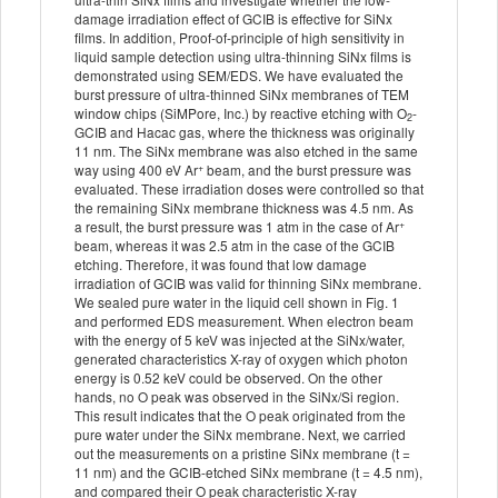
damage irradiation effect of GCIB is effective for SiNx
films. In addition, Proof-of-principle of high sensitivity in
liquid sample detection using ultra-thinning SiNx films is
demonstrated using SEM/EDS. We have evaluated the
burst pressure of ultra-thinned SiNx membranes of TEM
window chips (SiMPore, Inc.) by reactive etching with O
-
2
GCIB and Hacac gas, where the thickness was originally
11 nm. The SiNx membrane was also etched in the same
+
way using 400 eV Ar
beam, and the burst pressure was
evaluated. These irradiation doses were controlled so that
the remaining SiNx membrane thickness was 4.5 nm. As
+
a result, the burst pressure was 1 atm in the case of Ar
beam, whereas it was 2.5 atm in the case of the GCIB
etching. Therefore, it was found that low damage
irradiation of GCIB was valid for thinning SiNx membrane.
We sealed pure water in the liquid cell shown in Fig. 1
and performed EDS measurement. When electron beam
with the energy of 5 keV was injected at the SiNx/water,
generated characteristics X-ray of oxygen which photon
energy is 0.52 keV could be observed. On the other
hands, no O peak was observed in the SiNx/Si region.
This result indicates that the O peak originated from the
pure water under the SiNx membrane. Next, we carried
out the measurements on a pristine SiNx membrane (t =
11 nm) and the GCIB-etched SiNx membrane (t = 4.5 nm),
and compared their O peak characteristic X-ray