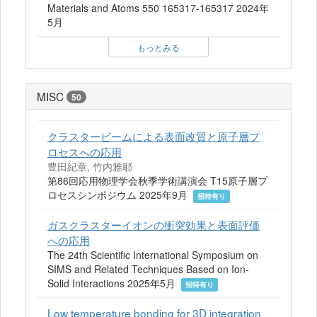
Materials and Atoms 550 165317-165317 2024年
5月
もっとみる
MISC
50
クラスタービームによる表面改質と原子層プ
ロセスへの応用
豊田紀章, 竹内雅耶
第86回応用物理学会秋季学術講演会 T15原子層プ
ロセスシンポジウム 2025年9月
招待有り
ガスクラスターイオンの衝突効果と表面評価
への応用
The 24th Scientific International Symposium on
SIMS and Related Techniques Based on Ion-
Solid Interactions 2025年5月
招待有り
Low temperature bonding for 3D integration