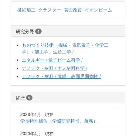
微細加工
クラスター
表面改質
イオンビーム
研究分野
4
ものづくり技術（機械・電気電子・化学工
学） / 加工学、生産工学 /
エネルギー / 量子ビーム科学 /
ナノテク・材料 / ナノ材料科学 /
ナノテク・材料 / 薄膜、表面界面物性 /
経歴
9
2026年4月 - 現在
学長特別補佐（学際研究担当、兼務）
2020年4月 - 現在