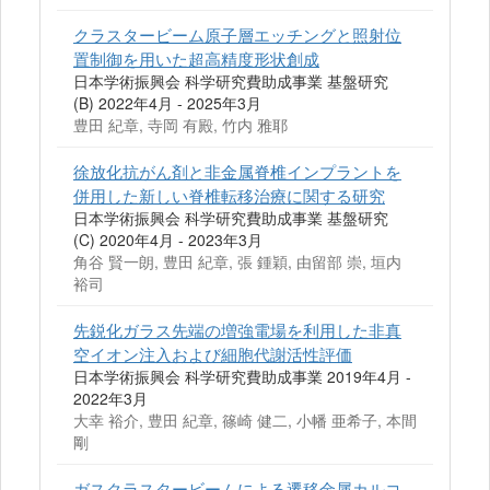
クラスタービーム原子層エッチングと照射位
置制御を用いた超高精度形状創成
日本学術振興会 科学研究費助成事業 基盤研究
(B) 2022年4月 - 2025年3月
豊田 紀章, 寺岡 有殿, 竹内 雅耶
徐放化抗がん剤と非金属脊椎インプラントを
併用した新しい脊椎転移治療に関する研究
日本学術振興会 科学研究費助成事業 基盤研究
(C) 2020年4月 - 2023年3月
角谷 賢一朗, 豊田 紀章, 張 鍾穎, 由留部 崇, 垣内
裕司
先鋭化ガラス先端の増強電場を利用した非真
空イオン注入および細胞代謝活性評価
日本学術振興会 科学研究費助成事業 2019年4月 -
2022年3月
大幸 裕介, 豊田 紀章, 篠崎 健二, 小幡 亜希子, 本間
剛
ガスクラスタービームによる遷移金属カルコ