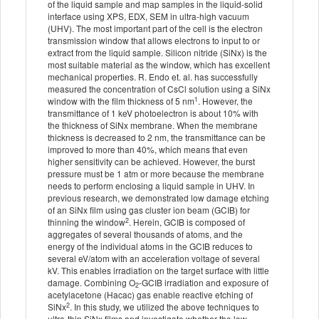
of the liquid sample and map samples in the liquid-solid
interface using XPS, EDX, SEM in ultra-high vacuum
(UHV). The most important part of the cell is the electron
transmission window that allows electrons to input to or
extract from the liquid sample. Silicon nitride (SiNx) is the
most suitable material as the window, which has excellent
mechanical properties. R. Endo et. al. has successfully
measured the concentration of CsCl solution using a SiNx
1
window with the film thickness of 5 nm
. However, the
transmittance of 1 keV photoelectron is about 10% with
the thickness of SiNx membrane. When the membrane
thickness is decreased to 2 nm, the transmittance can be
improved to more than 40%, which means that even
higher sensitivity can be achieved. However, the burst
pressure must be 1 atm or more because the membrane
needs to perform enclosing a liquid sample in UHV. In
previous research, we demonstrated low damage etching
of an SiNx film using gas cluster ion beam (GCIB) for
2
thinning the window
. Herein, GCIB is composed of
aggregates of several thousands of atoms, and the
energy of the individual atoms in the GCIB reduces to
several eV/atom with an acceleration voltage of several
kV. This enables irradiation on the target surface with little
damage. Combining O
-GCIB irradiation and exposure of
2
acetylacetone (Hacac) gas enable reactive etching of
2
SiNx
. In this study, we utilized the above techniques to
ultra-thin SiNx films and investigate whether the low-