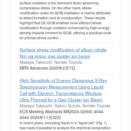
surface oxidation is the dominant factor governing
compressive stress. On the other hand, stress
modification under Ar-GCIB irradiation is mainly attributed
to defect formation and Ar incorporation. These results
highlight that O2-GCIB enables more efficient stress
modification through oxidation enhanced by high-energy-
density impacts inherent to GCIB, offering a practical route
for precise stress control.
Surface stress modification of silicon nitride
film via argon gas cluster ion beam
Masaya Takeuchi, Noriaki Toyoda
MRS Advances 2025年2月7日
High Sensitivity of Energy Dispersive X-Ray
Spectroscopy Measurement Using Liquid
Cell with Electron Transmittance Window
Ultra-Thinned by a Gas Cluster Ion Beam
Masaya Takeuchi, Satoru Suzuki, Noriaki Toyoda
ECS Meeting Abstracts MA2024-02(60) 4044-
4044 2024年11月22日
In recent years, enclosing liquid in a “liquid cell” (Fig. 1)
has made it possible to analyze the chemical composition