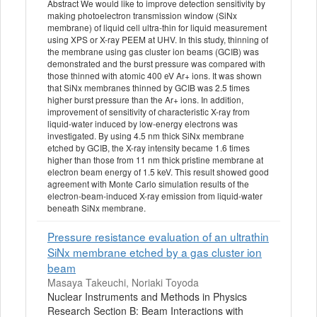
Abstract We would like to improve detection sensitivity by
making photoelectron transmission window (SiNx
membrane) of liquid cell ultra-thin for liquid measurement
using XPS or X-ray PEEM at UHV. In this study, thinning of
the membrane using gas cluster ion beams (GCIB) was
demonstrated and the burst pressure was compared with
those thinned with atomic 400 eV Ar+ ions. It was shown
that SiNx membranes thinned by GCIB was 2.5 times
higher burst pressure than the Ar+ ions. In addition,
improvement of sensitivity of characteristic X-ray from
liquid-water induced by low-energy electrons was
investigated. By using 4.5 nm thick SiNx membrane
etched by GCIB, the X-ray intensity became 1.6 times
higher than those from 11 nm thick pristine membrane at
electron beam energy of 1.5 keV. This result showed good
agreement with Monte Carlo simulation results of the
electron-beam-induced X-ray emission from liquid-water
beneath SiNx membrane.
Pressure resistance evaluation of an ultrathin
SiNx membrane etched by a gas cluster ion
beam
Masaya Takeuchi, Noriaki Toyoda
Nuclear Instruments and Methods in Physics
Research Section B: Beam Interactions with