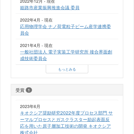
2022年12月 - 現在
姫路市産業振興推進会議 委員
2022年4月 - 現在
応用物理学会 ナノ荷電粒子ビーム産学連携委
員会
2021年4月 - 現在
一般社団法人 電子実装工学研究所 接合界面創
成技術委員会
もっとみる
受賞
1
2023年6月
キオクシア奨励研究2022年度プロセス部門 サ
ーマルプロセスとガスクラスター励起表面反
応を用いた原子層加工技術の開発 キオクシア
株式会社