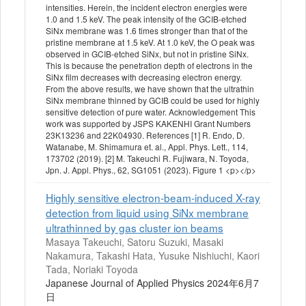
intensities. Herein, the incident electron energies were
1.0 and 1.5 keV. The peak intensity of the GCIB-etched
SiNx membrane was 1.6 times stronger than that of the
pristine membrane at 1.5 keV. At 1.0 keV, the O peak was
observed in GCIB-etched SiNx, but not in pristine SiNx.
This is because the penetration depth of electrons in the
SiNx film decreases with decreasing electron energy.
From the above results, we have shown that the ultrathin
SiNx membrane thinned by GCIB could be used for highly
sensitive detection of pure water. Acknowledgement This
work was supported by JSPS KAKENHI Grant Numbers
23K13236 and 22K04930. References [1] R. Endo, D.
Watanabe, M. Shimamura et. al., Appl. Phys. Lett., 114,
173702 (2019). [2] M. Takeuchi R. Fujiwara, N. Toyoda,
Jpn. J. Appl. Phys., 62, SG1051 (2023). Figure 1 <p></p>
Highly sensitive electron-beam-induced X-ray
detection from liquid using SiNx membrane
ultrathinned by gas cluster ion beams
Masaya Takeuchi, Satoru Suzuki, Masaki
Nakamura, Takashi Hata, Yusuke Nishiuchi, Kaori
Tada, Noriaki Toyoda
Japanese Journal of Applied Physics 2024年6月7
日