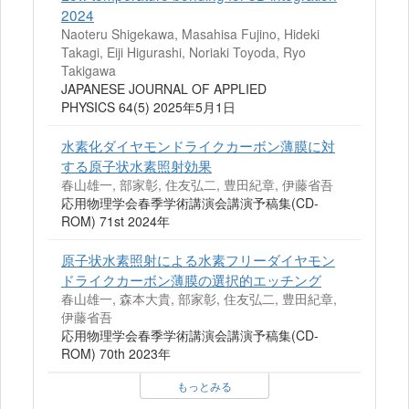
2024
Naoteru Shigekawa, Masahisa Fujino, Hideki
Takagi, Eiji Higurashi, Noriaki Toyoda, Ryo
Takigawa
JAPANESE JOURNAL OF APPLIED
PHYSICS 64(5) 2025年5月1日
水素化ダイヤモンドライクカーボン薄膜に対
する原子状水素照射効果
春山雄一, 部家彰, 住友弘二, 豊田紀章, 伊藤省吾
応用物理学会春季学術講演会講演予稿集(CD-
ROM) 71st 2024年
原子状水素照射による水素フリーダイヤモン
ドライクカーボン薄膜の選択的エッチング
春山雄一, 森本大貴, 部家彰, 住友弘二, 豊田紀章,
伊藤省吾
応用物理学会春季学術講演会講演予稿集(CD-
ROM) 70th 2023年
もっとみる