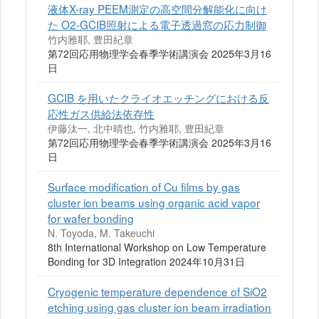
液体X-ray PEEM測定の高空間分解能化に向け
た O2-GCIB照射による電子透過窓の応力制御
竹内雅耶, 豊田紀章
第72回応用物理学会春季学術講演会 2025年3月16
日
GCIB を用いたクライオエッチングにおける反
応性ガス供給法依存性
伊藤汰一, 北中晴也, 竹内雅耶, 豊田紀章
第72回応用物理学会春季学術講演会 2025年3月16
日
Surface modification of Cu films by gas
cluster ion beams using organic acid vapor
for wafer bonding
N. Toyoda, M. Takeuchi
8th International Workshop on Low Temperature
Bonding for 3D Integration 2024年10月31日
Cryogenic temperature dependence of SiO2
etching using gas cluster ion beam irradiation