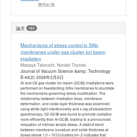
豊田紀章
論文
191
Mechanisms of stress control in SiNx
membranes under gas cluster ion beam
irradiation
Masaya Takeuchi, Noriaki Toyoda
Journal of Vacuum Science &amp; Technology
B 44(2) 2026年2月2日
Ar and O2 gas cluster ion beam (GCIB) irradiations were
performed on freestanding SiNx membranes to elucidate
the mechanisms governing stress modification. The
relationship between irradiation dose, membrane
deformation, and oxide layer thickness was examined
using white-light interferometry and x-ray photoelectron
spectroscopy. O2-GCIB was found to promote oxidation
more efficiently than Ar-GCIB, leading to a pronounced
relaxation of intrinsic tensile stress. A distinct trend
between membrane curvature and oxide thickness at
doses below 1.0 × 1013 clusters cm−2 indicates that